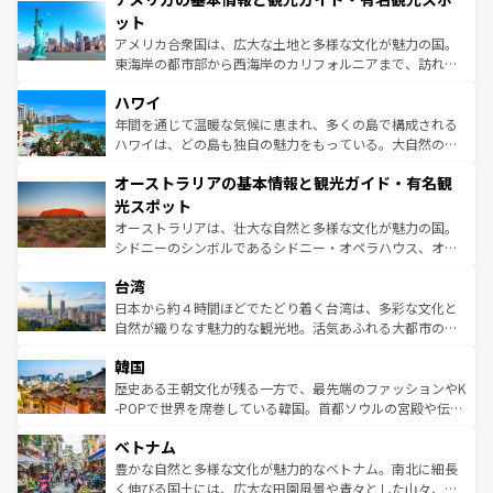
博物館もあり、アルプス観光だけでなく町歩きも満喫する
ット
ことができる。国民の所得が高いため物価も高いが、旅行
アメリカ合衆国は、広大な土地と多様な文化が魅力の国。
者向けの交通パス提供のサービスもあり、うまく活用すれ
東海岸の都市部から西海岸のカリフォルニアまで、訪れる
ば市内交通費無料で観光を楽しむこともできる。 なお、新
場所ごとに異なる風景と体験が待っている。ニューヨーク
着のスイス情報は
コンテンツ一覧
を参照してほしい。
ハワイ
のような巨大都市は、観光、ショッピング、エンターテイ
ンメントが詰まった刺激的なスポットだ。一方、アメリカ
年間を通じて温暖な気候に恵まれ、多くの島で構成される
西部には大自然が広がり、グランドキャニオンやイエロー
ハワイは、どの島も独自の魅力をもっている。大自然の神
ストーン国立公園といった絶景が堪能できる。さらに、南
秘を感じたいなら、火山が生み出した壮大な景観を誇るハ
オーストラリアの基本情報と観光ガイド・有名観
部のニューオーリンズでは、音楽と美食が融合した独特の
ワイ島は見逃せない。また、定番の観光地といえばオアフ
文化が魅力。旅行者はアメリカの各地域で異なる魅力を楽
島だが、静かな自然を求めるならマウイ島やカウアイ島が
光スポット
しみながら、その多様性と豊かな歴史を感じることができ
おすすめ。エメラルドグリーンに輝く海をはじめ、豊かな
オーストラリアは、壮大な自然と多様な文化が魅力の国。
るだろう。車でのロードトリップや列車の旅も、アメリカ
文化や歴史が息づいている。「アロハスピリット」と呼ば
シドニーのシンボルであるシドニー・オペラハウス、オー
ならではの贅沢な旅のスタイルだ。 なお、新着のアメリカ
れるおもてなしの心で訪れる人々を迎えてくれるハワイの
ストラリア東海岸北部に広がる大サンゴ礁地帯グレートバ
情報は
コンテンツ一覧
を参照してほしい。
人々、おいしいローカルフードやハワイアンミュージッ
台湾
リアリーフや大陸中央部にそびえるウルル（エアーズロッ
ク、伝統的なフラダンスなど、すべてがハワイの魅力を彩
ク）、タスマニアの美しい原生林やケアンズの熱帯雨林な
日本から約４時間ほどでたどり着く台湾は、多彩な文化と
っている。訪れるたびに新しい発見と感動が待っているハ
ど、見どころがたくさん。また、カフェやワイン、オージ
自然が織りなす魅力的な観光地。活気あふれる大都市の台
ワイを、存分に味わってほしい。 なお、新着のハワイ情報
ービーフなどの食文化も豊かで、美味しいものであふれて
北やノスタルジックな町並みが人気な九份（ジォウフェ
は
コンテンツ一覧
を参照してほしい。
韓国
いる。アクティビティも充実しており、サーフィンやダイ
ン）、静ひつな山岳地帯である台湾東部など、都市の喧騒
ビング、ハイキングなど、アウトドア好きにはたまらな
と山間の静けさが共存しており、訪れる人に新しい発見と
歴史ある王朝文化が残る一方で、最先端のファッションやK
い。オーストラリアの多彩な魅力を存分に味わいつくそ
驚きをもたらしてくれる。また、奥深い台湾の食文化も魅
-POPで世界を席巻している韓国。首都ソウルの宮殿や伝統
う。 なお、新着のオーストラリア情報は
コンテンツ一覧
を
力で、夜市などの屋台グルメから高級料理、ヘルシーで美
家屋が並ぶエリアでは韓国の歴史と文化に浸ることがで
参照してほしい。
ベトナム
容にもいいと評判のスイーツなど、バラエティ豊かな料理
き、地方に足を延ばせば四季折々の自然美を楽しむことが
が味わえる。 なお、新着の台湾情報は
コンテンツ一覧
を参
できる。そして、キムチや焼肉、絶品のストリートフード
豊かな自然と多様な文化が魅力的なベトナム。南北に細長
照してほしい。
まで、さまざまな韓国料理が待っている。夜には、韓国な
く伸びる国土には、広大な田園風景や青々とした山々、世