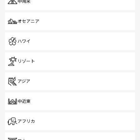
中南米
オセアニア
ハワイ
リゾート
アジア
中近東
アフリカ