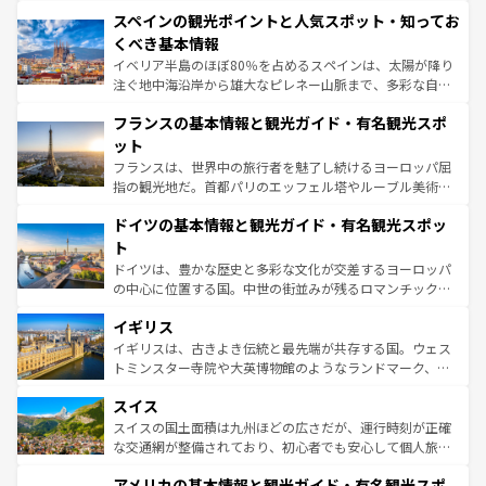
美術、ヴェネツィアの運河など、歴史あるスポットはもち
スペインの観光ポイントと人気スポット・知ってお
ろん、トスカーナの美しい田園風景やアマルフィ海岸の絶
景など、自然景観も見逃せない。観光の合間には、本場の
くべき基本情報
ピザやパスタなど、絶品のイタリア料理を堪能することも
イベリア半島のほぼ80％を占めるスペインは、太陽が降り
できる。朝目覚めてから夜眠るまで、すべての瞬間を楽し
注ぐ地中海沿岸から雄大なピレネー山脈まで、多彩な自然
ませてくれるイタリアで、忘れられない旅をしてみよう！
と文化が詰まったヨーロッパ屈指の旅行先だ。多様な地域
なお、新着のイタリア情報は
コンテンツ一覧
を参照してほ
フランスの基本情報と観光ガイド・有名観光スポ
文化が根付くこの国では、情熱的なフラメンコ、熱気あふ
しい。
れる闘牛、そして美味しいタパスが生活の一部となってい
ット
る。首都マドリードの洗練された雰囲気や、バルセロナの
フランスは、世界中の旅行者を魅了し続けるヨーロッパ屈
アートに溢れた街角から、地方では古代ローマ遺跡や中世
指の観光地だ。首都パリのエッフェル塔やルーブル美術館
の城塞都市、穏やかなビーチリゾートまで多彩な表情を見
といった象徴的なスポットから、田舎町の古風な美しさま
せる。地方によって風土や気候が異なるスペインはその個
ドイツの基本情報と観光ガイド・有名観光スポッ
で、幅広い魅力が詰まっている。華麗な宮殿、歴史的な大
性で訪れる人を魅了する。 なお、新着のスペイン情報は
コ
聖堂、美しいビーチ、そして豊かな自然が、訪れる者を心
ト
ンテンツ一覧
を参照してほしい。
から魅了する。また、フランスは美食の国としても知ら
ドイツは、豊かな歴史と多彩な文化が交差するヨーロッパ
れ、フランス料理はユネスコ無形文化遺産にも登録されて
の中心に位置する国。中世の街並みが残るロマンチック街
いる。シャンパンの発祥地であるランス、プロヴァンスの
道から、未来を先取りするようなモダンな都市まで多様な
香り高いラベンダー畑など、多彩な楽しみ方が可能だ。さ
イギリス
顔を持つこの国は、どこを歩いても飽きることがない。ベ
らに、パリ以外の地域にも魅力が溢れており、どの街角に
ルリンの文化的活気、バイエルン州のアルプスの絶景、そ
イギリスは、古きよき伝統と最先端が共存する国。ウェス
も豊かな歴史と文化が息づいている。パリ以外の個性あふ
してライン川沿いのワイン畑といった風景は必見。ビール
トミンスター寺院や大英博物館のようなランドマーク、歴
れる地方に足を運ぶとそれぞれで全く異なる文化を体験で
とソーセージを味わいながら地元の人と過ごす楽しい時間
史ある大学都市、美しい丘陵地帯や牧歌的な風景など、エ
きるだろう。 なお、新着のフランス情報は
コンテンツ一覧
スイス
は、お酒好きな人にはぜひ体験してほしい。 なお、新着の
リアごとに異なる魅力がある。また、優雅なアフタヌーン
を参照してほしい。
ドイツ情報は
コンテンツ一覧
を参照してほしい。
ティー、ビール好きにはたまらない英国パブ、サッカー観
スイスの国土面積は九州ほどの広さだが、運行時刻が正確
戦など、本場だからこそできる体験も豊富。イギリスを旅
な交通網が整備されており、初心者でも安心して個人旅行
して楽しみつくそう。 なお、新着のイギリス情報は
コンテ
を楽しめる。日本同様に時刻表どおりの旅が可能だ。中世
アメリカの基本情報と観光ガイド・有名観光スポ
ンツ一覧
を参照してほしい。
の建物がそのまま残る町や、スイスならではのユニークな