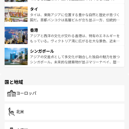
らではのナイトライフも堪能できる。あたたかいホスピタ
界遺産に登録された壮大な自然景観が点在し、都市部では
タイ
リティに包まれながら、韓国の多彩な魅力を心ゆくまで味
急速な発展と共に伝統が息づく。ハノイの古い町並みやホ
わってみてほしい。 なお、新着の韓国情報は
コンテンツ一
ーチミン市のフランス統治時代の建物も、独特の雰囲気を
タイは、東南アジアに位置する豊かな自然と歴史が息づく
覧
を参照してほしい。
醸し出している。また、バラエティの豊かさとおいしさで
国だ。首都バンコクは高層ビルが立ち並ぶ一方、伝統的な
世界中の食通を魅了してやまないベトナム料理も魅力のひ
寺院や市場がいたるところに点在し、古きよき文化と現代
香港
とつ。フォーやバインミー、ベトナムコーヒーなどは、ぜ
の活気が交差している。北部ではチェンマイなどの山岳地
ひ現地で味わいたい。どの地域を訪れてもあたたかい人々
帯で自然と触れ合い、南部ではプーケットやクラビの美し
アジアと西洋の文化が交わる香港は、特有のエネルギーを
が旅行者を迎えてくれるので、きっと忘れられない旅にな
いビーチでリゾート気分を楽しむことができる。タイ料理
もっている。ヴィクトリア湾に広がる壮大な景色、近未来
るはずだ。 なお、新着のベトナム情報は
コンテンツ一覧
を
は世界的に有名で、屋台から高級レストランまで味覚を刺
的なアートスポット、そして歴史と現代が融合した町並
参照してほしい。
シンガポール
激する。気候は一年中温暖で、どの季節にも異なる楽しみ
み、どこを訪れても感動するはず。観光スポットが密集し
が待っている。親しみやすいタイの人々、仏教を中心とし
ており、効率よく見どころを回れるのも魅力。息をのむよ
アジアの交差点として多文化が融合した独自の魅力を放つ
た文化、そして多様な観光資源が、訪れる旅人を魅了し続
うな絶景から文化的な体験まで、香港を存分に楽しみ尽く
シンガポール。未来的な建築物が並ぶマリーナベイ、歴史
ける。 なお、新着のタイ情報は
コンテンツ一覧
を参照して
そう。 なお、新着の香港情報は
コンテンツ一覧
を参照して
と伝統を感じられるエスニックタウン、多数の緑豊かな公
ほしい。
ほしい。
園や自然保護区など、自然が調和した近代的な景観と文化
の多様性あふれるカラフルな町は、どこを歩いても新しい
国と地域
発見がある。さらに、治安のよさや充実した公共交通機関
も、旅行者にとっては魅力的なポイント。グルメも豊富
で、ホーカーズは地元の風情を楽しめる外せないスポット
ヨーロッパ
だ。訪れる人を飽きさせないシンガポールで、多様な魅力
を体感しよう。 なお、新着のシンガポール情報は
コンテン
ツ一覧
を参照してほしい。
北米