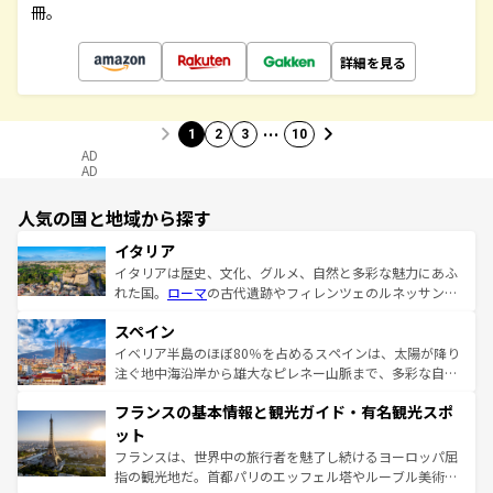
冊。
詳細を見る
…
1
2
3
10
AD
AD
人気の国と地域から探す
イタリア
イタリアは歴史、文化、グルメ、自然と多彩な魅力にあふ
れた国。
ローマ
の古代遺跡やフィレンツェのルネッサンス
美術、ヴェネツィアの運河など、歴史あるスポットはもち
スペイン
ろん、トスカーナの美しい田園風景やアマルフィ海岸の絶
景など、自然景観も見逃せない。観光の合間には、本場の
イベリア半島のほぼ80％を占めるスペインは、太陽が降り
ピザやパスタなど、絶品のイタリア料理を堪能することも
注ぐ地中海沿岸から雄大なピレネー山脈まで、多彩な自然
できる。朝目覚めてから夜眠るまで、すべての瞬間を楽し
と文化が詰まったヨーロッパ屈指の旅行先だ。多様な地域
フランスの基本情報と観光ガイド・有名観光スポ
ませてくれるイタリアで、忘れられない旅をしてみよう！
文化が根付くこの国では、情熱的なフラメンコ、熱気あふ
なお、新着のイタリア情報は
コンテンツ一覧
を参照してほ
れる闘牛、そして美味しいタパスが生活の一部となってい
ット
しい。
る。首都マドリードの洗練された雰囲気や、バルセロナの
フランスは、世界中の旅行者を魅了し続けるヨーロッパ屈
アートに溢れた街角から、地方では古代ローマ遺跡や中世
指の観光地だ。首都パリのエッフェル塔やルーブル美術館
の城塞都市、穏やかなビーチリゾートまで多彩な表情を見