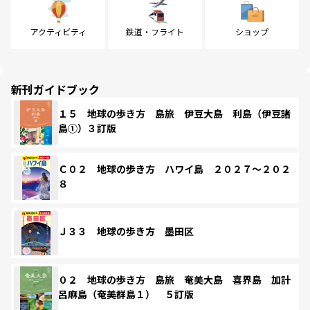
アクティビティ
鉄道・フライト
ショップ
新刊ガイドブック
１５ 地球の歩き方 島旅 伊豆大島 利島（伊豆諸
島①）３訂版
Ｃ０２ 地球の歩き方 ハワイ島 ２０２７～２０２
８
Ｊ３３ 地球の歩き方 墨田区
０２ 地球の歩き方 島旅 奄美大島 喜界島 加計
呂麻島（奄美群島１） ５訂版