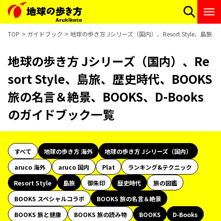
TOP
ガイドブック
地球の歩き方 Jシリーズ（国内）、Resort Style、島旅
地球の歩き方 Jシリーズ（国内）、Re
sort Style、島旅、歴史時代、BOOKS
旅の名言＆絶景、BOOKS、D-Books
のガイドブック一覧
すべて
地球の歩き方 海外
地球の歩き方 Jシリーズ（国内）
aruco 海外
aruco 国内
Plat
ランキング&テクニック
Resort Style
島旅
御朱印
歴史時代
旅の図鑑
BOOKS スペシャルコラボ
BOOKS 旅の名言＆絶景
BOOKS 旅と健康
BOOKS 旅の読み物
BOOKS
D-Books