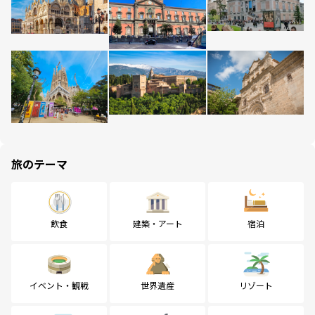
旅のテーマ
飲食
建築・アート
宿泊
イベント・観戦
世界遺産
リゾート