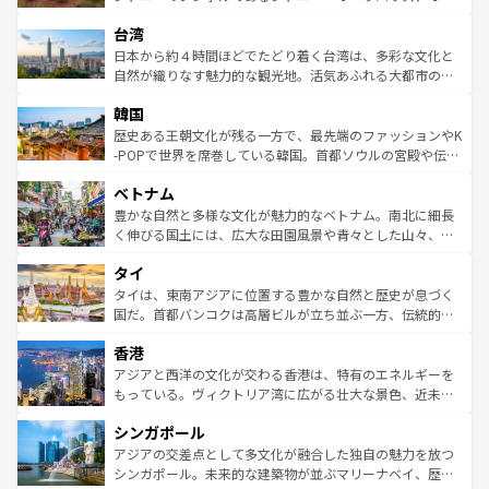
るだろう。車でのロードトリップや列車の旅も、アメリカ
文化や歴史が息づいている。「アロハスピリット」と呼ば
ストラリア東海岸北部に広がる大サンゴ礁地帯グレートバ
ならではの贅沢な旅のスタイルだ。 なお、新着のアメリカ
台湾
れるおもてなしの心で訪れる人々を迎えてくれるハワイの
リアリーフや大陸中央部にそびえるウルル（エアーズロッ
情報は
コンテンツ一覧
を参照してほしい。
人々、おいしいローカルフードやハワイアンミュージッ
ク）、タスマニアの美しい原生林やケアンズの熱帯雨林な
日本から約４時間ほどでたどり着く台湾は、多彩な文化と
ク、伝統的なフラダンスなど、すべてがハワイの魅力を彩
ど、見どころがたくさん。また、カフェやワイン、オージ
自然が織りなす魅力的な観光地。活気あふれる大都市の台
っている。訪れるたびに新しい発見と感動が待っているハ
ービーフなどの食文化も豊かで、美味しいものであふれて
北やノスタルジックな町並みが人気な九份（ジォウフェ
ワイを、存分に味わってほしい。 なお、新着のハワイ情報
韓国
いる。アクティビティも充実しており、サーフィンやダイ
ン）、静ひつな山岳地帯である台湾東部など、都市の喧騒
は
コンテンツ一覧
を参照してほしい。
ビング、ハイキングなど、アウトドア好きにはたまらな
と山間の静けさが共存しており、訪れる人に新しい発見と
歴史ある王朝文化が残る一方で、最先端のファッションやK
い。オーストラリアの多彩な魅力を存分に味わいつくそ
驚きをもたらしてくれる。また、奥深い台湾の食文化も魅
-POPで世界を席巻している韓国。首都ソウルの宮殿や伝統
う。 なお、新着のオーストラリア情報は
コンテンツ一覧
を
力で、夜市などの屋台グルメから高級料理、ヘルシーで美
家屋が並ぶエリアでは韓国の歴史と文化に浸ることがで
参照してほしい。
ベトナム
容にもいいと評判のスイーツなど、バラエティ豊かな料理
き、地方に足を延ばせば四季折々の自然美を楽しむことが
が味わえる。 なお、新着の台湾情報は
コンテンツ一覧
を参
できる。そして、キムチや焼肉、絶品のストリートフード
豊かな自然と多様な文化が魅力的なベトナム。南北に細長
照してほしい。
まで、さまざまな韓国料理が待っている。夜には、韓国な
く伸びる国土には、広大な田園風景や青々とした山々、世
らではのナイトライフも堪能できる。あたたかいホスピタ
界遺産に登録された壮大な自然景観が点在し、都市部では
タイ
リティに包まれながら、韓国の多彩な魅力を心ゆくまで味
急速な発展と共に伝統が息づく。ハノイの古い町並みやホ
わってみてほしい。 なお、新着の韓国情報は
コンテンツ一
ーチミン市のフランス統治時代の建物も、独特の雰囲気を
タイは、東南アジアに位置する豊かな自然と歴史が息づく
覧
を参照してほしい。
醸し出している。また、バラエティの豊かさとおいしさで
国だ。首都バンコクは高層ビルが立ち並ぶ一方、伝統的な
世界中の食通を魅了してやまないベトナム料理も魅力のひ
寺院や市場がいたるところに点在し、古きよき文化と現代
香港
とつ。フォーやバインミー、ベトナムコーヒーなどは、ぜ
の活気が交差している。北部ではチェンマイなどの山岳地
ひ現地で味わいたい。どの地域を訪れてもあたたかい人々
帯で自然と触れ合い、南部ではプーケットやクラビの美し
アジアと西洋の文化が交わる香港は、特有のエネルギーを
が旅行者を迎えてくれるので、きっと忘れられない旅にな
いビーチでリゾート気分を楽しむことができる。タイ料理
もっている。ヴィクトリア湾に広がる壮大な景色、近未来
るはずだ。 なお、新着のベトナム情報は
コンテンツ一覧
を
は世界的に有名で、屋台から高級レストランまで味覚を刺
的なアートスポット、そして歴史と現代が融合した町並
参照してほしい。
シンガポール
激する。気候は一年中温暖で、どの季節にも異なる楽しみ
み、どこを訪れても感動するはず。観光スポットが密集し
が待っている。親しみやすいタイの人々、仏教を中心とし
ており、効率よく見どころを回れるのも魅力。息をのむよ
アジアの交差点として多文化が融合した独自の魅力を放つ
た文化、そして多様な観光資源が、訪れる旅人を魅了し続
うな絶景から文化的な体験まで、香港を存分に楽しみ尽く
シンガポール。未来的な建築物が並ぶマリーナベイ、歴史