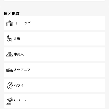
ける。 なお、新着のタイ情報は
コンテンツ一覧
を参照して
そう。 なお、新着の香港情報は
コンテンツ一覧
を参照して
と伝統を感じられるエスニックタウン、多数の緑豊かな公
ほしい。
ほしい。
園や自然保護区など、自然が調和した近代的な景観と文化
の多様性あふれるカラフルな町は、どこを歩いても新しい
国と地域
発見がある。さらに、治安のよさや充実した公共交通機関
も、旅行者にとっては魅力的なポイント。グルメも豊富
で、ホーカーズは地元の風情を楽しめる外せないスポット
ヨーロッパ
だ。訪れる人を飽きさせないシンガポールで、多様な魅力
を体感しよう。 なお、新着のシンガポール情報は
コンテン
ツ一覧
を参照してほしい。
北米
中南米
オセアニア
ハワイ
リゾート