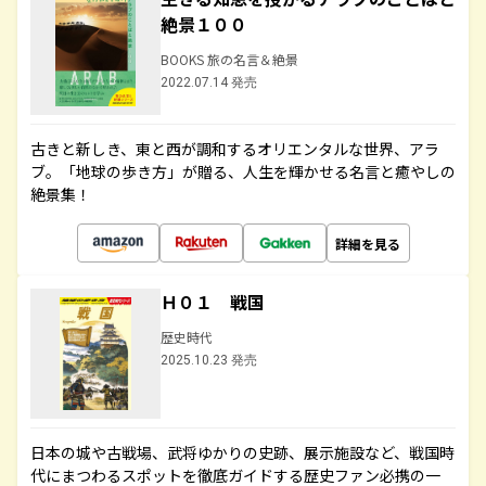
絶景１００
BOOKS 旅の名言＆絶景
2022.07.14 発売
古きと新しき、東と西が調和するオリエンタルな世界、アラ
ブ。「地球の歩き方」が贈る、人生を輝かせる名言と癒やしの
絶景集！
詳細を見る
Ｈ０１ 戦国
歴史時代
2025.10.23 発売
日本の城や古戦場、武将ゆかりの史跡、展示施設など、戦国時
代にまつわるスポットを徹底ガイドする歴史ファン必携の一