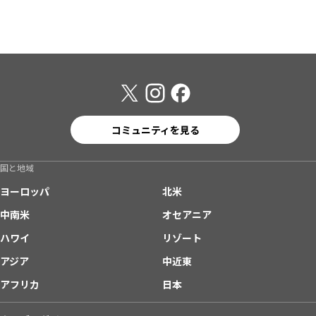
コミュニティを見る
国と地域
ヨーロッパ
北米
中南米
オセアニア
ハワイ
リゾート
アジア
中近東
アフリカ
日本