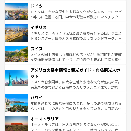
といった象徴的なスポットから、田舎町の古風な美しさま
せる。地方によって風土や気候が異なるスペインはその個
ドイツ
で、幅広い魅力が詰まっている。華麗な宮殿、歴史的な大
性で訪れる人を魅了する。 なお、新着のスペイン情報は
コ
聖堂、美しいビーチ、そして豊かな自然が、訪れる者を心
ドイツは、豊かな歴史と多彩な文化が交差するヨーロッパ
ンテンツ一覧
を参照してほしい。
から魅了する。また、フランスは美食の国としても知ら
の中心に位置する国。中世の街並みが残るロマンチック街
れ、フランス料理はユネスコ無形文化遺産にも登録されて
道から、未来を先取りするようなモダンな都市まで多様な
イギリス
いる。シャンパンの発祥地であるランス、プロヴァンスの
顔を持つこの国は、どこを歩いても飽きることがない。ベ
香り高いラベンダー畑など、多彩な楽しみ方が可能だ。さ
ルリンの文化的活気、バイエルン州のアルプスの絶景、そ
イギリスは、古きよき伝統と最先端が共存する国。ウェス
らに、パリ以外の地域にも魅力が溢れており、どの街角に
してライン川沿いのワイン畑といった風景は必見。ビール
トミンスター寺院や大英博物館のようなランドマーク、歴
も豊かな歴史と文化が息づいている。パリ以外の個性あふ
とソーセージを味わいながら地元の人と過ごす楽しい時間
史ある大学都市、美しい丘陵地帯や牧歌的な風景など、エ
れる地方に足を運ぶとそれぞれで全く異なる文化を体験で
スイス
は、お酒好きな人にはぜひ体験してほしい。 なお、新着の
リアごとに異なる魅力がある。また、優雅なアフタヌーン
きるだろう。 なお、新着のフランス情報は
コンテンツ一覧
ドイツ情報は
コンテンツ一覧
を参照してほしい。
ティー、ビール好きにはたまらない英国パブ、サッカー観
スイスの国土面積は九州ほどの広さだが、運行時刻が正確
を参照してほしい。
戦など、本場だからこそできる体験も豊富。イギリスを旅
な交通網が整備されており、初心者でも安心して個人旅行
して楽しみつくそう。 なお、新着のイギリス情報は
コンテ
を楽しめる。日本同様に時刻表どおりの旅が可能だ。中世
アメリカの基本情報と観光ガイド・有名観光スポ
ンツ一覧
を参照してほしい。
の建物がそのまま残る町や、スイスならではのユニークな
博物館もあり、アルプス観光だけでなく町歩きも満喫する
ット
ことができる。国民の所得が高いため物価も高いが、旅行
アメリカ合衆国は、広大な土地と多様な文化が魅力の国。
者向けの交通パス提供のサービスもあり、うまく活用すれ
東海岸の都市部から西海岸のカリフォルニアまで、訪れる
ば市内交通費無料で観光を楽しむこともできる。 なお、新
場所ごとに異なる風景と体験が待っている。ニューヨーク
着のスイス情報は
コンテンツ一覧
を参照してほしい。
ハワイ
のような巨大都市は、観光、ショッピング、エンターテイ
ンメントが詰まった刺激的なスポットだ。一方、アメリカ
年間を通じて温暖な気候に恵まれ、多くの島で構成される
西部には大自然が広がり、グランドキャニオンやイエロー
ハワイは、どの島も独自の魅力をもっている。大自然の神
ストーン国立公園といった絶景が堪能できる。さらに、南
秘を感じたいなら、火山が生み出した壮大な景観を誇るハ
オーストラリア
部のニューオーリンズでは、音楽と美食が融合した独特の
ワイ島は見逃せない。また、定番の観光地といえばオアフ
文化が魅力。旅行者はアメリカの各地域で異なる魅力を楽
島だが、静かな自然を求めるならマウイ島やカウアイ島が
オーストラリアは、壮大な自然と多様な文化が魅力の国。
しみながら、その多様性と豊かな歴史を感じることができ
おすすめ。エメラルドグリーンに輝く海をはじめ、豊かな
シドニーのシンボルであるシドニー・オペラハウス、オー