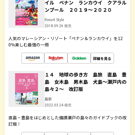
イル ペナン ランカウイ クアラル
ンプール ２０１９～２０２０
Resort Style
2018.09.26 発売
人気のマレーシアン・リゾート「ペナン＆ランカウイ」を12
0％楽しむ最強の一冊
詳細を見る
１４ 地球の歩き方 島旅 直島 豊
島 女木島 男木島 犬島～瀬戸内の
島々２～ 改訂版
島旅
2022.03.24 発売
直島・豊島をはじめとした備讃瀬戸の島々のガイドブックの改
訂版！