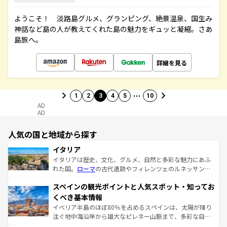
ようこそ！ 淡路島グルメ、グランピング、絶景温泉、国生み
神話など島の人が教えてくれた島の魅力をギュッと凝縮。さあ
島旅へ。
詳細を見る
…
1
2
3
4
5
10
AD
AD
人気の国と地域から探す
イタリア
イタリアは歴史、文化、グルメ、自然と多彩な魅力にあふ
れた国。
ローマ
の古代遺跡やフィレンツェのルネッサンス
美術、ヴェネツィアの運河など、歴史あるスポットはもち
スペインの観光ポイントと人気スポット・知ってお
ろん、トスカーナの美しい田園風景やアマルフィ海岸の絶
景など、自然景観も見逃せない。観光の合間には、本場の
くべき基本情報
ピザやパスタなど、絶品のイタリア料理を堪能することも
イベリア半島のほぼ80％を占めるスペインは、太陽が降り
できる。朝目覚めてから夜眠るまで、すべての瞬間を楽し
注ぐ地中海沿岸から雄大なピレネー山脈まで、多彩な自然
ませてくれるイタリアで、忘れられない旅をしてみよう！
と文化が詰まったヨーロッパ屈指の旅行先だ。多様な地域