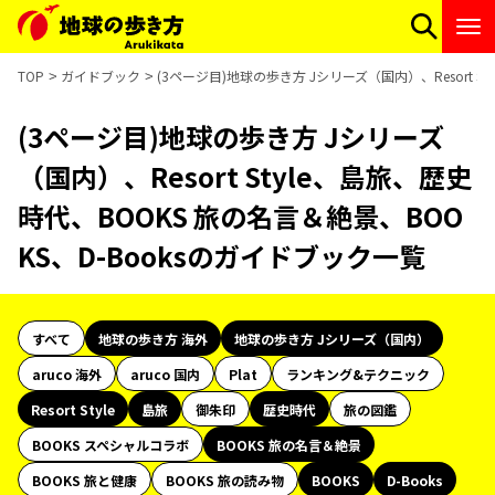
TOP
ガイドブック
(3ページ目)地球の歩き方 Jシリーズ（国内）、Resort S
(3ページ目)地球の歩き方 Jシリーズ
（国内）、Resort Style、島旅、歴史
時代、BOOKS 旅の名言＆絶景、BOO
KS、D-Booksのガイドブック一覧
すべて
地球の歩き方 海外
地球の歩き方 Jシリーズ（国内）
aruco 海外
aruco 国内
Plat
ランキング&テクニック
Resort Style
島旅
御朱印
歴史時代
旅の図鑑
BOOKS スペシャルコラボ
BOOKS 旅の名言＆絶景
BOOKS 旅と健康
BOOKS 旅の読み物
BOOKS
D-Books