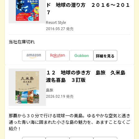
ド 地球の潜り方 ２０１６～２０１
７
Resort Style
2016.05.27 発売
当社在庫切れ
詳細を見る
１２ 地球の歩き方 島旅 久米島
渡名喜島 ３訂版
島旅
2026.02.19 発売
那覇から３０分で行ける琉球一の美島。ゆるやかな空気と透き
通った青い海に囲まれた小さな島の魅力を、あますことなくご
紹介！