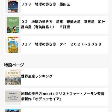
Ｊ３３ 地球の歩き方 墨田区
０２ 地球の歩き方 島旅 奄美大島 喜界島 加計
呂麻島（奄美群島１） ５訂版
Ｄ１７ 地球の歩き方 タイ ２０２７～２０２８
特設ページ
世界遺産ランキング
地球の歩き方 meets クリストファー・ノーラン監督
最新作『オデュッセイア』