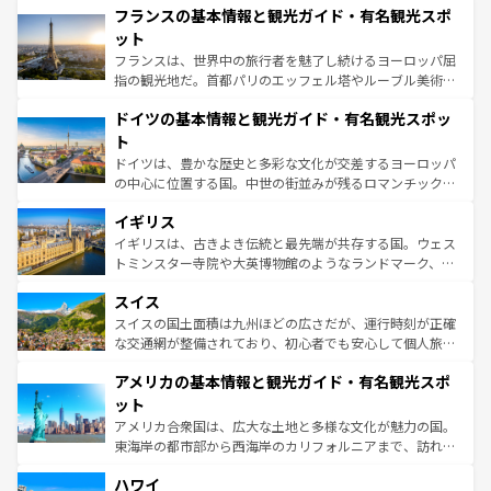
なお、新着のイタリア情報は
コンテンツ一覧
を参照してほ
フランスの基本情報と観光ガイド・有名観光スポ
文化が根付くこの国では、情熱的なフラメンコ、熱気あふ
しい。
れる闘牛、そして美味しいタパスが生活の一部となってい
ット
る。首都マドリードの洗練された雰囲気や、バルセロナの
フランスは、世界中の旅行者を魅了し続けるヨーロッパ屈
アートに溢れた街角から、地方では古代ローマ遺跡や中世
指の観光地だ。首都パリのエッフェル塔やルーブル美術館
の城塞都市、穏やかなビーチリゾートまで多彩な表情を見
といった象徴的なスポットから、田舎町の古風な美しさま
せる。地方によって風土や気候が異なるスペインはその個
ドイツの基本情報と観光ガイド・有名観光スポッ
で、幅広い魅力が詰まっている。華麗な宮殿、歴史的な大
性で訪れる人を魅了する。 なお、新着のスペイン情報は
コ
聖堂、美しいビーチ、そして豊かな自然が、訪れる者を心
ト
ンテンツ一覧
を参照してほしい。
から魅了する。また、フランスは美食の国としても知ら
ドイツは、豊かな歴史と多彩な文化が交差するヨーロッパ
れ、フランス料理はユネスコ無形文化遺産にも登録されて
の中心に位置する国。中世の街並みが残るロマンチック街
いる。シャンパンの発祥地であるランス、プロヴァンスの
道から、未来を先取りするようなモダンな都市まで多様な
香り高いラベンダー畑など、多彩な楽しみ方が可能だ。さ
イギリス
顔を持つこの国は、どこを歩いても飽きることがない。ベ
らに、パリ以外の地域にも魅力が溢れており、どの街角に
ルリンの文化的活気、バイエルン州のアルプスの絶景、そ
イギリスは、古きよき伝統と最先端が共存する国。ウェス
も豊かな歴史と文化が息づいている。パリ以外の個性あふ
してライン川沿いのワイン畑といった風景は必見。ビール
トミンスター寺院や大英博物館のようなランドマーク、歴
れる地方に足を運ぶとそれぞれで全く異なる文化を体験で
とソーセージを味わいながら地元の人と過ごす楽しい時間
史ある大学都市、美しい丘陵地帯や牧歌的な風景など、エ
きるだろう。 なお、新着のフランス情報は
コンテンツ一覧
スイス
は、お酒好きな人にはぜひ体験してほしい。 なお、新着の
リアごとに異なる魅力がある。また、優雅なアフタヌーン
を参照してほしい。
ドイツ情報は
コンテンツ一覧
を参照してほしい。
ティー、ビール好きにはたまらない英国パブ、サッカー観
スイスの国土面積は九州ほどの広さだが、運行時刻が正確
戦など、本場だからこそできる体験も豊富。イギリスを旅
な交通網が整備されており、初心者でも安心して個人旅行
して楽しみつくそう。 なお、新着のイギリス情報は
コンテ
を楽しめる。日本同様に時刻表どおりの旅が可能だ。中世
アメリカの基本情報と観光ガイド・有名観光スポ
ンツ一覧
を参照してほしい。
の建物がそのまま残る町や、スイスならではのユニークな
博物館もあり、アルプス観光だけでなく町歩きも満喫する
ット
ことができる。国民の所得が高いため物価も高いが、旅行
アメリカ合衆国は、広大な土地と多様な文化が魅力の国。
者向けの交通パス提供のサービスもあり、うまく活用すれ
東海岸の都市部から西海岸のカリフォルニアまで、訪れる
ば市内交通費無料で観光を楽しむこともできる。 なお、新
場所ごとに異なる風景と体験が待っている。ニューヨーク
着のスイス情報は
コンテンツ一覧
を参照してほしい。
ハワイ
のような巨大都市は、観光、ショッピング、エンターテイ