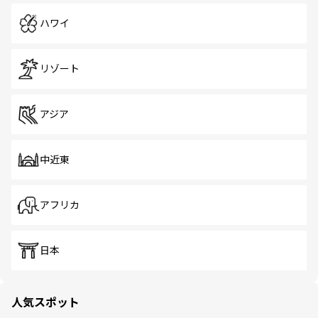
ハワイ
リゾート
アジア
中近東
アフリカ
日本
人気スポット