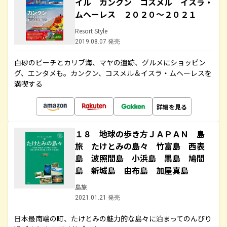
イル カンクン コスメル イスラ・
ムヘーレス ２０２０～２０２１
Resort Style
2019.08.07 発売
白砂のビーチとカリブ海、マヤの遺跡、グルメにショッピン
グ、エンタメも。カンクン、コスメル＆イスラ・ムヘーレスを
満喫する
詳細を見る
１８ 地球の歩き方ＪＡＰＡＮ 島
旅 たけとみの島々 竹富島 西表
島 波照間島 小浜島 黒島 鳩間
島 新城島 由布島 加屋真島
島旅
2021.01.21 発売
日本最南端の町、たけとみの魅力的な島々に泊まってのんびり