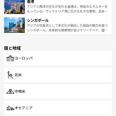
香港
とつ。フォーやバインミー、ベトナムコーヒーなどは、ぜ
の活気が交差している。北部ではチェンマイなどの山岳地
ひ現地で味わいたい。どの地域を訪れてもあたたかい人々
帯で自然と触れ合い、南部ではプーケットやクラビの美し
アジアと西洋の文化が交わる香港は、特有のエネルギーを
が旅行者を迎えてくれるので、きっと忘れられない旅にな
いビーチでリゾート気分を楽しむことができる。タイ料理
もっている。ヴィクトリア湾に広がる壮大な景色、近未来
るはずだ。 なお、新着のベトナム情報は
コンテンツ一覧
を
は世界的に有名で、屋台から高級レストランまで味覚を刺
的なアートスポット、そして歴史と現代が融合した町並
参照してほしい。
シンガポール
激する。気候は一年中温暖で、どの季節にも異なる楽しみ
み、どこを訪れても感動するはず。観光スポットが密集し
が待っている。親しみやすいタイの人々、仏教を中心とし
ており、効率よく見どころを回れるのも魅力。息をのむよ
アジアの交差点として多文化が融合した独自の魅力を放つ
た文化、そして多様な観光資源が、訪れる旅人を魅了し続
うな絶景から文化的な体験まで、香港を存分に楽しみ尽く
シンガポール。未来的な建築物が並ぶマリーナベイ、歴史
ける。 なお、新着のタイ情報は
コンテンツ一覧
を参照して
そう。 なお、新着の香港情報は
コンテンツ一覧
を参照して
と伝統を感じられるエスニックタウン、多数の緑豊かな公
ほしい。
ほしい。
園や自然保護区など、自然が調和した近代的な景観と文化
の多様性あふれるカラフルな町は、どこを歩いても新しい
国と地域
発見がある。さらに、治安のよさや充実した公共交通機関
も、旅行者にとっては魅力的なポイント。グルメも豊富
で、ホーカーズは地元の風情を楽しめる外せないスポット
ヨーロッパ
だ。訪れる人を飽きさせないシンガポールで、多様な魅力
を体感しよう。 なお、新着のシンガポール情報は
コンテン
ツ一覧
を参照してほしい。
北米
中南米
オセアニア