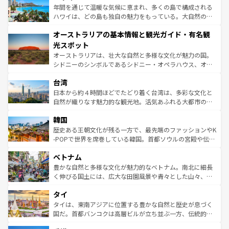
ンメントが詰まった刺激的なスポットだ。一方、アメリカ
年間を通じて温暖な気候に恵まれ、多くの島で構成される
西部には大自然が広がり、グランドキャニオンやイエロー
ハワイは、どの島も独自の魅力をもっている。大自然の神
ストーン国立公園といった絶景が堪能できる。さらに、南
秘を感じたいなら、火山が生み出した壮大な景観を誇るハ
オーストラリアの基本情報と観光ガイド・有名観
部のニューオーリンズでは、音楽と美食が融合した独特の
ワイ島は見逃せない。また、定番の観光地といえばオアフ
文化が魅力。旅行者はアメリカの各地域で異なる魅力を楽
島だが、静かな自然を求めるならマウイ島やカウアイ島が
光スポット
しみながら、その多様性と豊かな歴史を感じることができ
おすすめ。エメラルドグリーンに輝く海をはじめ、豊かな
オーストラリアは、壮大な自然と多様な文化が魅力の国。
るだろう。車でのロードトリップや列車の旅も、アメリカ
文化や歴史が息づいている。「アロハスピリット」と呼ば
シドニーのシンボルであるシドニー・オペラハウス、オー
ならではの贅沢な旅のスタイルだ。 なお、新着のアメリカ
れるおもてなしの心で訪れる人々を迎えてくれるハワイの
ストラリア東海岸北部に広がる大サンゴ礁地帯グレートバ
情報は
コンテンツ一覧
を参照してほしい。
人々、おいしいローカルフードやハワイアンミュージッ
台湾
リアリーフや大陸中央部にそびえるウルル（エアーズロッ
ク、伝統的なフラダンスなど、すべてがハワイの魅力を彩
ク）、タスマニアの美しい原生林やケアンズの熱帯雨林な
日本から約４時間ほどでたどり着く台湾は、多彩な文化と
っている。訪れるたびに新しい発見と感動が待っているハ
ど、見どころがたくさん。また、カフェやワイン、オージ
自然が織りなす魅力的な観光地。活気あふれる大都市の台
ワイを、存分に味わってほしい。 なお、新着のハワイ情報
ービーフなどの食文化も豊かで、美味しいものであふれて
北やノスタルジックな町並みが人気な九份（ジォウフェ
は
コンテンツ一覧
を参照してほしい。
韓国
いる。アクティビティも充実しており、サーフィンやダイ
ン）、静ひつな山岳地帯である台湾東部など、都市の喧騒
ビング、ハイキングなど、アウトドア好きにはたまらな
と山間の静けさが共存しており、訪れる人に新しい発見と
歴史ある王朝文化が残る一方で、最先端のファッションやK
い。オーストラリアの多彩な魅力を存分に味わいつくそ
驚きをもたらしてくれる。また、奥深い台湾の食文化も魅
-POPで世界を席巻している韓国。首都ソウルの宮殿や伝統
う。 なお、新着のオーストラリア情報は
コンテンツ一覧
を
力で、夜市などの屋台グルメから高級料理、ヘルシーで美
家屋が並ぶエリアでは韓国の歴史と文化に浸ることがで
参照してほしい。
ベトナム
容にもいいと評判のスイーツなど、バラエティ豊かな料理
き、地方に足を延ばせば四季折々の自然美を楽しむことが
が味わえる。 なお、新着の台湾情報は
コンテンツ一覧
を参
できる。そして、キムチや焼肉、絶品のストリートフード
豊かな自然と多様な文化が魅力的なベトナム。南北に細長
照してほしい。
まで、さまざまな韓国料理が待っている。夜には、韓国な
く伸びる国土には、広大な田園風景や青々とした山々、世
らではのナイトライフも堪能できる。あたたかいホスピタ
界遺産に登録された壮大な自然景観が点在し、都市部では
タイ
リティに包まれながら、韓国の多彩な魅力を心ゆくまで味
急速な発展と共に伝統が息づく。ハノイの古い町並みやホ
わってみてほしい。 なお、新着の韓国情報は
コンテンツ一
ーチミン市のフランス統治時代の建物も、独特の雰囲気を
タイは、東南アジアに位置する豊かな自然と歴史が息づく
覧
を参照してほしい。
醸し出している。また、バラエティの豊かさとおいしさで
国だ。首都バンコクは高層ビルが立ち並ぶ一方、伝統的な
世界中の食通を魅了してやまないベトナム料理も魅力のひ
寺院や市場がいたるところに点在し、古きよき文化と現代