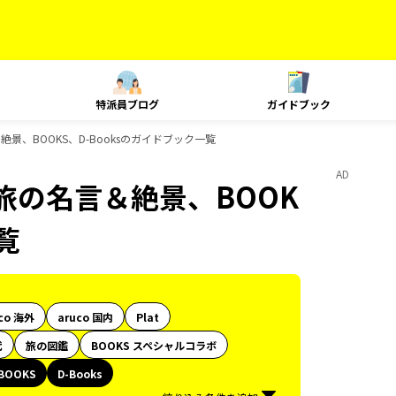
特派員ブログ
ガイドブック
名言＆絶景、BOOKS、D-Booksのガイドブック一覧
AD
KS 旅の名言＆絶景、BOOK
覧
co 海外
aruco 国内
Plat
代
旅の図鑑
BOOKS スペシャルコラボ
BOOKS
D-Books