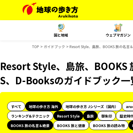
国と地域
ウェブマガジン
TOP
ガイドブック
Resort Style、島旅、BOOKS 旅の
Resort Style、島旅、BOO
S、D-Booksのガイドブック一
すべて
地球の歩き方 海外
地球の歩き方 Jシリーズ（国内）
aru
ランキング&テクニック
Resort Style
島旅
御朱印
歴史時
BOOKS 旅の名言＆絶景
BOOKS 旅と健康
BOOKS 旅の読み物