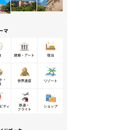
ーマ
食
建築・アート
宿泊
ト・
世界遺産
リゾート
戦
鉄道・
ビティ
ショップ
フライト