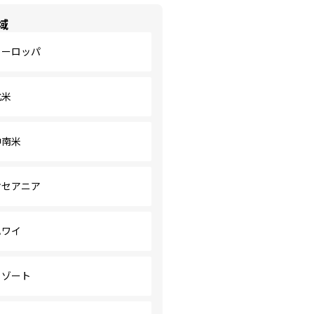
域
ヨーロッパ
北米
中南米
オセアニア
ハワイ
リゾート