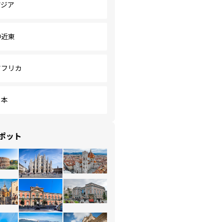
アジア
中近東
アフリカ
日本
ポット