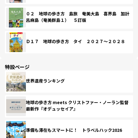
０２ 地球の歩き方 島旅 奄美大島 喜界島 加計
呂麻島（奄美群島１） ５訂版
Ｄ１７ 地球の歩き方 タイ ２０２７～２０２８
特設ページ
世界遺産ランキング
地球の歩き方 meets クリストファー・ノーラン監督
最新作『オデュッセイア』
準備も滞在もスマートに！ トラベルハック2026