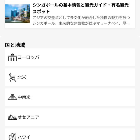
参照してほしい。
シンガポールの基本情報と観光ガイド・有名観光
激する。気候は一年中温暖で、どの季節にも異なる楽しみ
み、どこを訪れても感動するはず。観光スポットが密集し
が待っている。親しみやすいタイの人々、仏教を中心とし
ており、効率よく見どころを回れるのも魅力。息をのむよ
スポット
た文化、そして多様な観光資源が、訪れる旅人を魅了し続
うな絶景から文化的な体験まで、香港を存分に楽しみ尽く
アジアの交差点として多文化が融合した独自の魅力を放つ
ける。 なお、新着のタイ情報は
コンテンツ一覧
を参照して
そう。 なお、新着の香港情報は
コンテンツ一覧
を参照して
シンガポール。未来的な建築物が並ぶマリーナベイ、歴史
ほしい。
ほしい。
と伝統を感じられるエスニックタウン、多数の緑豊かな公
園や自然保護区など、自然が調和した近代的な景観と文化
の多様性あふれるカラフルな町は、どこを歩いても新しい
国と地域
発見がある。さらに、治安のよさや充実した公共交通機関
も、旅行者にとっては魅力的なポイント。グルメも豊富
で、ホーカーズは地元の風情を楽しめる外せないスポット
ヨーロッパ
だ。訪れる人を飽きさせないシンガポールで、多様な魅力
を体感しよう。 なお、新着のシンガポール情報は
コンテン
ツ一覧
を参照してほしい。
北米
中南米
オセアニア
ハワイ