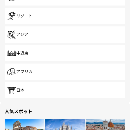
リゾート
アジア
中近東
アフリカ
日本
人気スポット