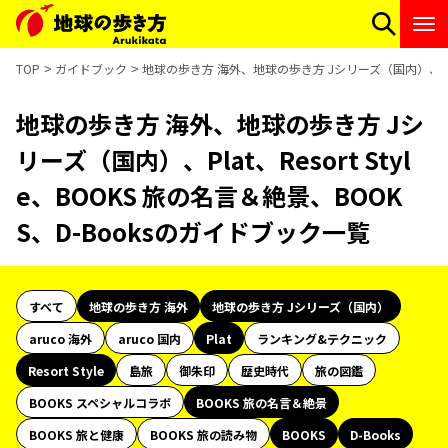
TOP
ガイドブック
地球の歩き方 海外、地球の歩き方 Jシリーズ（国内）、Plat、
地球の歩き方 海外、地球の歩き方 Jシ
リーズ（国内）、Plat、Resort Styl
e、BOOKS 旅の名言＆絶景、BOOK
S、D-Booksのガイドブック一覧
すべて
地球の歩き方 海外
地球の歩き方 Jシリーズ（国内）
aruco 海外
aruco 国内
Plat
ランキング&テクニック
Resort Style
島旅
御朱印
歴史時代
旅の図鑑
BOOKS スペシャルコラボ
BOOKS 旅の名言＆絶景
BOOKS 旅と健康
BOOKS 旅の読み物
BOOKS
D-Books