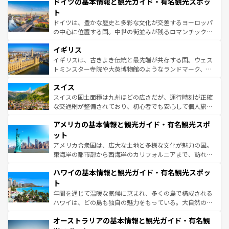
ドイツの基本情報と観光ガイド・有名観光スポッ
で、幅広い魅力が詰まっている。華麗な宮殿、歴史的な大
性で訪れる人を魅了する。 なお、新着のスペイン情報は
コ
聖堂、美しいビーチ、そして豊かな自然が、訪れる者を心
ト
ンテンツ一覧
を参照してほしい。
から魅了する。また、フランスは美食の国としても知ら
ドイツは、豊かな歴史と多彩な文化が交差するヨーロッパ
れ、フランス料理はユネスコ無形文化遺産にも登録されて
の中心に位置する国。中世の街並みが残るロマンチック街
いる。シャンパンの発祥地であるランス、プロヴァンスの
道から、未来を先取りするようなモダンな都市まで多様な
香り高いラベンダー畑など、多彩な楽しみ方が可能だ。さ
イギリス
顔を持つこの国は、どこを歩いても飽きることがない。ベ
らに、パリ以外の地域にも魅力が溢れており、どの街角に
ルリンの文化的活気、バイエルン州のアルプスの絶景、そ
イギリスは、古きよき伝統と最先端が共存する国。ウェス
も豊かな歴史と文化が息づいている。パリ以外の個性あふ
してライン川沿いのワイン畑といった風景は必見。ビール
トミンスター寺院や大英博物館のようなランドマーク、歴
れる地方に足を運ぶとそれぞれで全く異なる文化を体験で
とソーセージを味わいながら地元の人と過ごす楽しい時間
史ある大学都市、美しい丘陵地帯や牧歌的な風景など、エ
きるだろう。 なお、新着のフランス情報は
コンテンツ一覧
スイス
は、お酒好きな人にはぜひ体験してほしい。 なお、新着の
リアごとに異なる魅力がある。また、優雅なアフタヌーン
を参照してほしい。
ドイツ情報は
コンテンツ一覧
を参照してほしい。
ティー、ビール好きにはたまらない英国パブ、サッカー観
スイスの国土面積は九州ほどの広さだが、運行時刻が正確
戦など、本場だからこそできる体験も豊富。イギリスを旅
な交通網が整備されており、初心者でも安心して個人旅行
して楽しみつくそう。 なお、新着のイギリス情報は
コンテ
を楽しめる。日本同様に時刻表どおりの旅が可能だ。中世
アメリカの基本情報と観光ガイド・有名観光スポ
ンツ一覧
を参照してほしい。
の建物がそのまま残る町や、スイスならではのユニークな
博物館もあり、アルプス観光だけでなく町歩きも満喫する
ット
ことができる。国民の所得が高いため物価も高いが、旅行
アメリカ合衆国は、広大な土地と多様な文化が魅力の国。
者向けの交通パス提供のサービスもあり、うまく活用すれ
東海岸の都市部から西海岸のカリフォルニアまで、訪れる
ば市内交通費無料で観光を楽しむこともできる。 なお、新
場所ごとに異なる風景と体験が待っている。ニューヨーク
着のスイス情報は
コンテンツ一覧
を参照してほしい。
ハワイの基本情報と観光ガイド・有名観光スポッ
のような巨大都市は、観光、ショッピング、エンターテイ
ンメントが詰まった刺激的なスポットだ。一方、アメリカ
ト
西部には大自然が広がり、グランドキャニオンやイエロー
年間を通じて温暖な気候に恵まれ、多くの島で構成される
ストーン国立公園といった絶景が堪能できる。さらに、南
ハワイは、どの島も独自の魅力をもっている。大自然の神
部のニューオーリンズでは、音楽と美食が融合した独特の
秘を感じたいなら、火山が生み出した壮大な景観を誇るハ
文化が魅力。旅行者はアメリカの各地域で異なる魅力を楽
オーストラリアの基本情報と観光ガイド・有名観
ワイ島は見逃せない。また、定番の観光地といえばオアフ
しみながら、その多様性と豊かな歴史を感じることができ