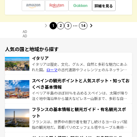
詳細を見る
…
1
2
3
14
AD
AD
人気の国と地域から探す
イタリア
イタリアは歴史、文化、グルメ、自然と多彩な魅力にあふ
れた国。
ローマ
の古代遺跡やフィレンツェのルネッサンス
美術、ヴェネツィアの運河など、歴史あるスポットはもち
スペインの観光ポイントと人気スポット・知ってお
ろん、トスカーナの美しい田園風景やアマルフィ海岸の絶
景など、自然景観も見逃せない。観光の合間には、本場の
くべき基本情報
ピザやパスタなど、絶品のイタリア料理を堪能することも
イベリア半島のほぼ80％を占めるスペインは、太陽が降り
できる。朝目覚めてから夜眠るまで、すべての瞬間を楽し
注ぐ地中海沿岸から雄大なピレネー山脈まで、多彩な自然
ませてくれるイタリアで、忘れられない旅をしてみよう！
と文化が詰まったヨーロッパ屈指の旅行先だ。多様な地域
なお、新着のイタリア情報は
コンテンツ一覧
を参照してほ
フランスの基本情報と観光ガイド・有名観光スポ
文化が根付くこの国では、情熱的なフラメンコ、熱気あふ
しい。
れる闘牛、そして美味しいタパスが生活の一部となってい
ット
る。首都マドリードの洗練された雰囲気や、バルセロナの
フランスは、世界中の旅行者を魅了し続けるヨーロッパ屈
アートに溢れた街角から、地方では古代ローマ遺跡や中世
指の観光地だ。首都パリのエッフェル塔やルーブル美術館
の城塞都市、穏やかなビーチリゾートまで多彩な表情を見
といった象徴的なスポットから、田舎町の古風な美しさま
せる。地方によって風土や気候が異なるスペインはその個