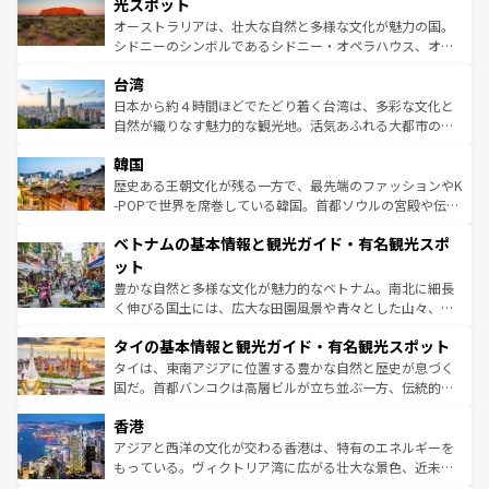
島だが、静かな自然を求めるならマウイ島やカウアイ島が
光スポット
るだろう。車でのロードトリップや列車の旅も、アメリカ
おすすめ。エメラルドグリーンに輝く海をはじめ、豊かな
オーストラリアは、壮大な自然と多様な文化が魅力の国。
ならではの贅沢な旅のスタイルだ。 なお、新着のアメリカ
文化や歴史が息づいている。「アロハスピリット」と呼ば
シドニーのシンボルであるシドニー・オペラハウス、オー
情報は
コンテンツ一覧
を参照してほしい。
れるおもてなしの心で訪れる人々を迎えてくれるハワイの
ストラリア東海岸北部に広がる大サンゴ礁地帯グレートバ
人々、おいしいローカルフードやハワイアンミュージッ
台湾
リアリーフや大陸中央部にそびえるウルル（エアーズロッ
ク、伝統的なフラダンスなど、すべてがハワイの魅力を彩
ク）、タスマニアの美しい原生林やケアンズの熱帯雨林な
日本から約４時間ほどでたどり着く台湾は、多彩な文化と
っている。訪れるたびに新しい発見と感動が待っているハ
ど、見どころがたくさん。また、カフェやワイン、オージ
自然が織りなす魅力的な観光地。活気あふれる大都市の台
ワイを、存分に味わってほしい。 なお、新着のハワイ情報
ービーフなどの食文化も豊かで、美味しいものであふれて
北やノスタルジックな町並みが人気な九份（ジォウフェ
は
コンテンツ一覧
を参照してほしい。
韓国
いる。アクティビティも充実しており、サーフィンやダイ
ン）、静ひつな山岳地帯である台湾東部など、都市の喧騒
ビング、ハイキングなど、アウトドア好きにはたまらな
と山間の静けさが共存しており、訪れる人に新しい発見と
歴史ある王朝文化が残る一方で、最先端のファッションやK
い。オーストラリアの多彩な魅力を存分に味わいつくそ
驚きをもたらしてくれる。また、奥深い台湾の食文化も魅
-POPで世界を席巻している韓国。首都ソウルの宮殿や伝統
う。 なお、新着のオーストラリア情報は
コンテンツ一覧
を
力で、夜市などの屋台グルメから高級料理、ヘルシーで美
家屋が並ぶエリアでは韓国の歴史と文化に浸ることがで
参照してほしい。
ベトナムの基本情報と観光ガイド・有名観光スポ
容にもいいと評判のスイーツなど、バラエティ豊かな料理
き、地方に足を延ばせば四季折々の自然美を楽しむことが
が味わえる。 なお、新着の台湾情報は
コンテンツ一覧
を参
できる。そして、キムチや焼肉、絶品のストリートフード
ット
照してほしい。
まで、さまざまな韓国料理が待っている。夜には、韓国な
豊かな自然と多様な文化が魅力的なベトナム。南北に細長
らではのナイトライフも堪能できる。あたたかいホスピタ
く伸びる国土には、広大な田園風景や青々とした山々、世
リティに包まれながら、韓国の多彩な魅力を心ゆくまで味
界遺産に登録された壮大な自然景観が点在し、都市部では
わってみてほしい。 なお、新着の韓国情報は
コンテンツ一
タイの基本情報と観光ガイド・有名観光スポット
急速な発展と共に伝統が息づく。ハノイの古い町並みやホ
覧
を参照してほしい。
ーチミン市のフランス統治時代の建物も、独特の雰囲気を
タイは、東南アジアに位置する豊かな自然と歴史が息づく
醸し出している。また、バラエティの豊かさとおいしさで
国だ。首都バンコクは高層ビルが立ち並ぶ一方、伝統的な
世界中の食通を魅了してやまないベトナム料理も魅力のひ
寺院や市場がいたるところに点在し、古きよき文化と現代
香港
とつ。フォーやバインミー、ベトナムコーヒーなどは、ぜ
の活気が交差している。北部ではチェンマイなどの山岳地
ひ現地で味わいたい。どの地域を訪れてもあたたかい人々
帯で自然と触れ合い、南部ではプーケットやクラビの美し
アジアと西洋の文化が交わる香港は、特有のエネルギーを
が旅行者を迎えてくれるので、きっと忘れられない旅にな
いビーチでリゾート気分を楽しむことができる。タイ料理
もっている。ヴィクトリア湾に広がる壮大な景色、近未来
るはずだ。 なお、新着のベトナム情報は
コンテンツ一覧
を
は世界的に有名で、屋台から高級レストランまで味覚を刺
的なアートスポット、そして歴史と現代が融合した町並