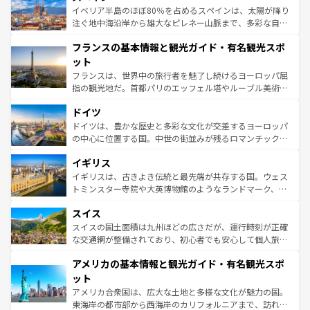
景など、自然景観も見逃せない。観光の合間には、本場の
イベリア半島のほぼ80％を占めるスペインは、太陽が降り
ピザやパスタなど、絶品のイタリア料理を堪能することも
注ぐ地中海沿岸から雄大なピレネー山脈まで、多彩な自然
できる。朝目覚めてから夜眠るまで、すべての瞬間を楽し
と文化が詰まったヨーロッパ屈指の旅行先だ。多様な地域
フランスの基本情報と観光ガイド・有名観光スポ
ませてくれるイタリアで、忘れられない旅をしてみよう！
文化が根付くこの国では、情熱的なフラメンコ、熱気あふ
なお、新着のイタリア情報は
コンテンツ一覧
を参照してほ
れる闘牛、そして美味しいタパスが生活の一部となってい
ット
しい。
る。首都マドリードの洗練された雰囲気や、バルセロナの
フランスは、世界中の旅行者を魅了し続けるヨーロッパ屈
アートに溢れた街角から、地方では古代ローマ遺跡や中世
指の観光地だ。首都パリのエッフェル塔やルーブル美術館
の城塞都市、穏やかなビーチリゾートまで多彩な表情を見
といった象徴的なスポットから、田舎町の古風な美しさま
せる。地方によって風土や気候が異なるスペインはその個
ドイツ
で、幅広い魅力が詰まっている。華麗な宮殿、歴史的な大
性で訪れる人を魅了する。 なお、新着のスペイン情報は
コ
聖堂、美しいビーチ、そして豊かな自然が、訪れる者を心
ドイツは、豊かな歴史と多彩な文化が交差するヨーロッパ
ンテンツ一覧
を参照してほしい。
から魅了する。また、フランスは美食の国としても知ら
の中心に位置する国。中世の街並みが残るロマンチック街
れ、フランス料理はユネスコ無形文化遺産にも登録されて
道から、未来を先取りするようなモダンな都市まで多様な
イギリス
いる。シャンパンの発祥地であるランス、プロヴァンスの
顔を持つこの国は、どこを歩いても飽きることがない。ベ
香り高いラベンダー畑など、多彩な楽しみ方が可能だ。さ
ルリンの文化的活気、バイエルン州のアルプスの絶景、そ
イギリスは、古きよき伝統と最先端が共存する国。ウェス
らに、パリ以外の地域にも魅力が溢れており、どの街角に
してライン川沿いのワイン畑といった風景は必見。ビール
トミンスター寺院や大英博物館のようなランドマーク、歴
も豊かな歴史と文化が息づいている。パリ以外の個性あふ
とソーセージを味わいながら地元の人と過ごす楽しい時間
史ある大学都市、美しい丘陵地帯や牧歌的な風景など、エ
れる地方に足を運ぶとそれぞれで全く異なる文化を体験で
スイス
は、お酒好きな人にはぜひ体験してほしい。 なお、新着の
リアごとに異なる魅力がある。また、優雅なアフタヌーン
きるだろう。 なお、新着のフランス情報は
コンテンツ一覧
ドイツ情報は
コンテンツ一覧
を参照してほしい。
ティー、ビール好きにはたまらない英国パブ、サッカー観
スイスの国土面積は九州ほどの広さだが、運行時刻が正確
を参照してほしい。
戦など、本場だからこそできる体験も豊富。イギリスを旅
な交通網が整備されており、初心者でも安心して個人旅行
して楽しみつくそう。 なお、新着のイギリス情報は
コンテ
を楽しめる。日本同様に時刻表どおりの旅が可能だ。中世
アメリカの基本情報と観光ガイド・有名観光スポ
ンツ一覧
を参照してほしい。
の建物がそのまま残る町や、スイスならではのユニークな
博物館もあり、アルプス観光だけでなく町歩きも満喫する
ット
ことができる。国民の所得が高いため物価も高いが、旅行
アメリカ合衆国は、広大な土地と多様な文化が魅力の国。
者向けの交通パス提供のサービスもあり、うまく活用すれ
東海岸の都市部から西海岸のカリフォルニアまで、訪れる