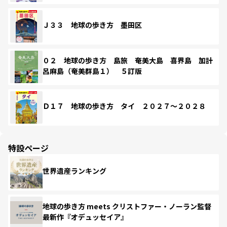
Ｊ３３ 地球の歩き方 墨田区
０２ 地球の歩き方 島旅 奄美大島 喜界島 加計
呂麻島（奄美群島１） ５訂版
Ｄ１７ 地球の歩き方 タイ ２０２７～２０２８
特設ページ
世界遺産ランキング
地球の歩き方 meets クリストファー・ノーラン監督
最新作『オデュッセイア』