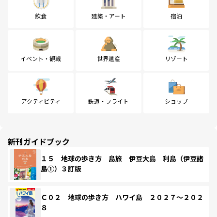
飲食
建築・アート
宿泊
イベント・観戦
世界遺産
リゾート
アクティビティ
鉄道・フライト
ショップ
新刊ガイドブック
１５ 地球の歩き方 島旅 伊豆大島 利島（伊豆諸
島①）３訂版
Ｃ０２ 地球の歩き方 ハワイ島 ２０２７～２０２
８