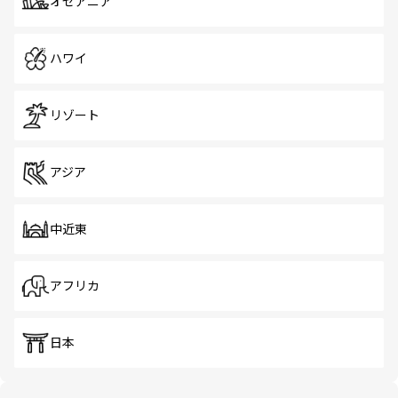
オセアニア
ハワイ
リゾート
アジア
中近東
アフリカ
日本