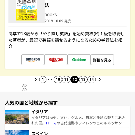
法
BOOKS
2019.10.09 発売
高卒で28歳から「やり直し英語」を始め英検(R)１級を取得し
た著者が、最短で英語を話せるようになるための学習法を紹
介。
詳細を見る
…
1
10
11
12
13
14
AD
AD
人気の国と地域から探す
イタリア
イタリアは歴史、文化、グルメ、自然と多彩な魅力にあふ
れた国。
ローマ
の古代遺跡やフィレンツェのルネッサンス
美術、ヴェネツィアの運河など、歴史あるスポットはもち
スペイン
ろん、トスカーナの美しい田園風景やアマルフィ海岸の絶