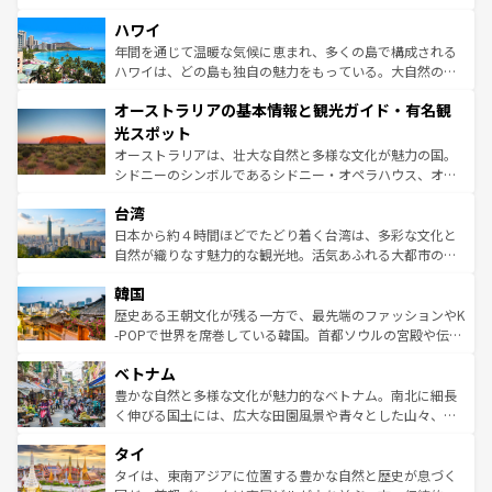
ば市内交通費無料で観光を楽しむこともできる。 なお、新
場所ごとに異なる風景と体験が待っている。ニューヨーク
着のスイス情報は
コンテンツ一覧
を参照してほしい。
ハワイ
のような巨大都市は、観光、ショッピング、エンターテイ
ンメントが詰まった刺激的なスポットだ。一方、アメリカ
年間を通じて温暖な気候に恵まれ、多くの島で構成される
西部には大自然が広がり、グランドキャニオンやイエロー
ハワイは、どの島も独自の魅力をもっている。大自然の神
ストーン国立公園といった絶景が堪能できる。さらに、南
秘を感じたいなら、火山が生み出した壮大な景観を誇るハ
オーストラリアの基本情報と観光ガイド・有名観
部のニューオーリンズでは、音楽と美食が融合した独特の
ワイ島は見逃せない。また、定番の観光地といえばオアフ
文化が魅力。旅行者はアメリカの各地域で異なる魅力を楽
島だが、静かな自然を求めるならマウイ島やカウアイ島が
光スポット
しみながら、その多様性と豊かな歴史を感じることができ
おすすめ。エメラルドグリーンに輝く海をはじめ、豊かな
オーストラリアは、壮大な自然と多様な文化が魅力の国。
るだろう。車でのロードトリップや列車の旅も、アメリカ
文化や歴史が息づいている。「アロハスピリット」と呼ば
シドニーのシンボルであるシドニー・オペラハウス、オー
ならではの贅沢な旅のスタイルだ。 なお、新着のアメリカ
れるおもてなしの心で訪れる人々を迎えてくれるハワイの
ストラリア東海岸北部に広がる大サンゴ礁地帯グレートバ
情報は
コンテンツ一覧
を参照してほしい。
人々、おいしいローカルフードやハワイアンミュージッ
台湾
リアリーフや大陸中央部にそびえるウルル（エアーズロッ
ク、伝統的なフラダンスなど、すべてがハワイの魅力を彩
ク）、タスマニアの美しい原生林やケアンズの熱帯雨林な
日本から約４時間ほどでたどり着く台湾は、多彩な文化と
っている。訪れるたびに新しい発見と感動が待っているハ
ど、見どころがたくさん。また、カフェやワイン、オージ
自然が織りなす魅力的な観光地。活気あふれる大都市の台
ワイを、存分に味わってほしい。 なお、新着のハワイ情報
ービーフなどの食文化も豊かで、美味しいものであふれて
北やノスタルジックな町並みが人気な九份（ジォウフェ
は
コンテンツ一覧
を参照してほしい。
韓国
いる。アクティビティも充実しており、サーフィンやダイ
ン）、静ひつな山岳地帯である台湾東部など、都市の喧騒
ビング、ハイキングなど、アウトドア好きにはたまらな
と山間の静けさが共存しており、訪れる人に新しい発見と
歴史ある王朝文化が残る一方で、最先端のファッションやK
い。オーストラリアの多彩な魅力を存分に味わいつくそ
驚きをもたらしてくれる。また、奥深い台湾の食文化も魅
-POPで世界を席巻している韓国。首都ソウルの宮殿や伝統
う。 なお、新着のオーストラリア情報は
コンテンツ一覧
を
力で、夜市などの屋台グルメから高級料理、ヘルシーで美
家屋が並ぶエリアでは韓国の歴史と文化に浸ることがで
参照してほしい。
ベトナム
容にもいいと評判のスイーツなど、バラエティ豊かな料理
き、地方に足を延ばせば四季折々の自然美を楽しむことが
が味わえる。 なお、新着の台湾情報は
コンテンツ一覧
を参
できる。そして、キムチや焼肉、絶品のストリートフード
豊かな自然と多様な文化が魅力的なベトナム。南北に細長
照してほしい。
まで、さまざまな韓国料理が待っている。夜には、韓国な
く伸びる国土には、広大な田園風景や青々とした山々、世
らではのナイトライフも堪能できる。あたたかいホスピタ
界遺産に登録された壮大な自然景観が点在し、都市部では
タイ
リティに包まれながら、韓国の多彩な魅力を心ゆくまで味
急速な発展と共に伝統が息づく。ハノイの古い町並みやホ
わってみてほしい。 なお、新着の韓国情報は
コンテンツ一
ーチミン市のフランス統治時代の建物も、独特の雰囲気を
タイは、東南アジアに位置する豊かな自然と歴史が息づく