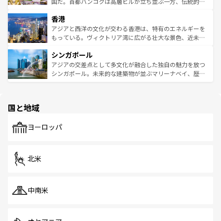
覧
を参照してほしい。
醸し出している。また、バラエティの豊かさとおいしさで
国だ。首都バンコクは高層ビルが立ち並ぶ一方、伝統的な
世界中の食通を魅了してやまないベトナム料理も魅力のひ
寺院や市場がいたるところに点在し、古きよき文化と現代
香港
とつ。フォーやバインミー、ベトナムコーヒーなどは、ぜ
の活気が交差している。北部ではチェンマイなどの山岳地
ひ現地で味わいたい。どの地域を訪れてもあたたかい人々
帯で自然と触れ合い、南部ではプーケットやクラビの美し
アジアと西洋の文化が交わる香港は、特有のエネルギーを
が旅行者を迎えてくれるので、きっと忘れられない旅にな
いビーチでリゾート気分を楽しむことができる。タイ料理
もっている。ヴィクトリア湾に広がる壮大な景色、近未来
るはずだ。 なお、新着のベトナム情報は
コンテンツ一覧
を
は世界的に有名で、屋台から高級レストランまで味覚を刺
的なアートスポット、そして歴史と現代が融合した町並
参照してほしい。
シンガポール
激する。気候は一年中温暖で、どの季節にも異なる楽しみ
み、どこを訪れても感動するはず。観光スポットが密集し
が待っている。親しみやすいタイの人々、仏教を中心とし
ており、効率よく見どころを回れるのも魅力。息をのむよ
アジアの交差点として多文化が融合した独自の魅力を放つ
た文化、そして多様な観光資源が、訪れる旅人を魅了し続
うな絶景から文化的な体験まで、香港を存分に楽しみ尽く
シンガポール。未来的な建築物が並ぶマリーナベイ、歴史
ける。 なお、新着のタイ情報は
コンテンツ一覧
を参照して
そう。 なお、新着の香港情報は
コンテンツ一覧
を参照して
と伝統を感じられるエスニックタウン、多数の緑豊かな公
ほしい。
ほしい。
園や自然保護区など、自然が調和した近代的な景観と文化
の多様性あふれるカラフルな町は、どこを歩いても新しい
国と地域
発見がある。さらに、治安のよさや充実した公共交通機関
も、旅行者にとっては魅力的なポイント。グルメも豊富
で、ホーカーズは地元の風情を楽しめる外せないスポット
ヨーロッパ
だ。訪れる人を飽きさせないシンガポールで、多様な魅力
を体感しよう。 なお、新着のシンガポール情報は
コンテン
ツ一覧
を参照してほしい。
北米
中南米