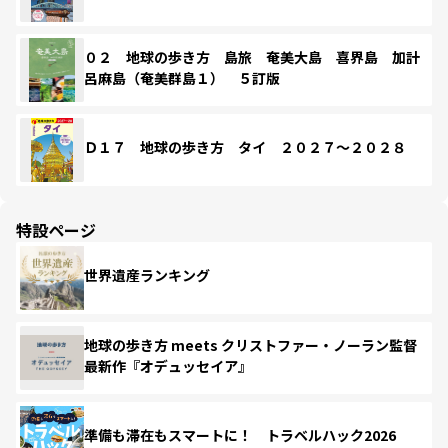
０２ 地球の歩き方 島旅 奄美大島 喜界島 加計
呂麻島（奄美群島１） ５訂版
Ｄ１７ 地球の歩き方 タイ ２０２７～２０２８
特設ページ
世界遺産ランキング
地球の歩き方 meets クリストファー・ノーラン監督
最新作『オデュッセイア』
準備も滞在もスマートに！ トラベルハック2026