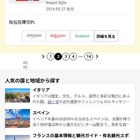
Resort Style
2016.05.27 発売
当社在庫切れ
詳細を見る
…
1
2
3
4
14
AD
AD
人気の国と地域から探す
イタリア
イタリアは歴史、文化、グルメ、自然と多彩な魅力にあふ
れた国。
ローマ
の古代遺跡やフィレンツェのルネッサンス
美術、ヴェネツィアの運河など、歴史あるスポットはもち
スペイン
ろん、トスカーナの美しい田園風景やアマルフィ海岸の絶
景など、自然景観も見逃せない。観光の合間には、本場の
イベリア半島のほぼ80％を占めるスペインは、太陽が降り
ピザやパスタなど、絶品のイタリア料理を堪能することも
注ぐ地中海沿岸から雄大なピレネー山脈まで、多彩な自然
できる。朝目覚めてから夜眠るまで、すべての瞬間を楽し
と文化が詰まったヨーロッパ屈指の旅行先だ。多様な地域
フランスの基本情報と観光ガイド・有名観光スポ
ませてくれるイタリアで、忘れられない旅をしてみよう！
文化が根付くこの国では、情熱的なフラメンコ、熱気あふ