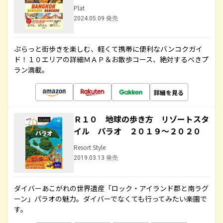
Plat
2024.05.09 発売
ぷらっと街歩きを楽しむ、軽くて携帯に便利なバンコクガイ
ド！１０エリアの詳細ＭＡＰ＆お散歩コース、絶対するべきプ
ラン満載。
詳細を見る
Ｒ１０ 地球の歩き方 リゾートスタ
イル パラオ ２０１９～２０２０
Resort Style
2019.03.13 発売
ダイバーあこがれの世界遺産「ロック・アイランド郡と南ラグ
ーン」パラオの魅力。ダイバーでなくても行ってみたい楽園で
す。