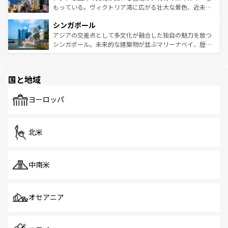
が旅行者を迎えてくれるので、きっと忘れられない旅にな
いビーチでリゾート気分を楽しむことができる。タイ料理
もっている。ヴィクトリア湾に広がる壮大な景色、近未来
るはずだ。 なお、新着のベトナム情報は
コンテンツ一覧
を
は世界的に有名で、屋台から高級レストランまで味覚を刺
的なアートスポット、そして歴史と現代が融合した町並
参照してほしい。
シンガポール
激する。気候は一年中温暖で、どの季節にも異なる楽しみ
み、どこを訪れても感動するはず。観光スポットが密集し
が待っている。親しみやすいタイの人々、仏教を中心とし
ており、効率よく見どころを回れるのも魅力。息をのむよ
アジアの交差点として多文化が融合した独自の魅力を放つ
た文化、そして多様な観光資源が、訪れる旅人を魅了し続
うな絶景から文化的な体験まで、香港を存分に楽しみ尽く
シンガポール。未来的な建築物が並ぶマリーナベイ、歴史
ける。 なお、新着のタイ情報は
コンテンツ一覧
を参照して
そう。 なお、新着の香港情報は
コンテンツ一覧
を参照して
と伝統を感じられるエスニックタウン、多数の緑豊かな公
ほしい。
ほしい。
園や自然保護区など、自然が調和した近代的な景観と文化
の多様性あふれるカラフルな町は、どこを歩いても新しい
国と地域
発見がある。さらに、治安のよさや充実した公共交通機関
も、旅行者にとっては魅力的なポイント。グルメも豊富
で、ホーカーズは地元の風情を楽しめる外せないスポット
ヨーロッパ
だ。訪れる人を飽きさせないシンガポールで、多様な魅力
を体感しよう。 なお、新着のシンガポール情報は
コンテン
ツ一覧
を参照してほしい。
北米
中南米
オセアニア