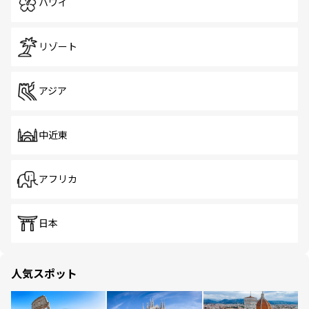
ハワイ
リゾート
アジア
中近東
アフリカ
日本
人気スポット