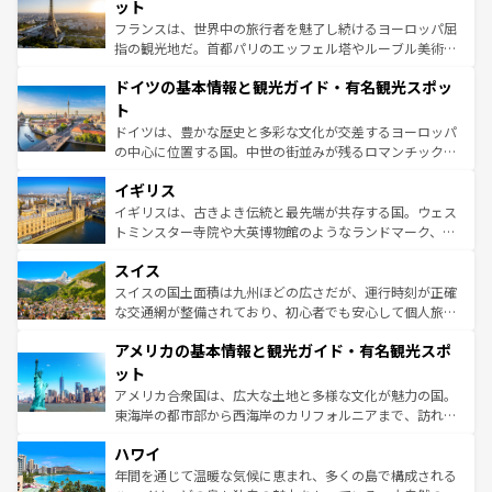
なお、新着のイタリア情報は
コンテンツ一覧
を参照してほ
れる闘牛、そして美味しいタパスが生活の一部となってい
ット
しい。
る。首都マドリードの洗練された雰囲気や、バルセロナの
フランスは、世界中の旅行者を魅了し続けるヨーロッパ屈
アートに溢れた街角から、地方では古代ローマ遺跡や中世
指の観光地だ。首都パリのエッフェル塔やルーブル美術館
の城塞都市、穏やかなビーチリゾートまで多彩な表情を見
といった象徴的なスポットから、田舎町の古風な美しさま
せる。地方によって風土や気候が異なるスペインはその個
ドイツの基本情報と観光ガイド・有名観光スポッ
で、幅広い魅力が詰まっている。華麗な宮殿、歴史的な大
性で訪れる人を魅了する。 なお、新着のスペイン情報は
コ
聖堂、美しいビーチ、そして豊かな自然が、訪れる者を心
ト
ンテンツ一覧
を参照してほしい。
から魅了する。また、フランスは美食の国としても知ら
ドイツは、豊かな歴史と多彩な文化が交差するヨーロッパ
れ、フランス料理はユネスコ無形文化遺産にも登録されて
の中心に位置する国。中世の街並みが残るロマンチック街
いる。シャンパンの発祥地であるランス、プロヴァンスの
道から、未来を先取りするようなモダンな都市まで多様な
香り高いラベンダー畑など、多彩な楽しみ方が可能だ。さ
イギリス
顔を持つこの国は、どこを歩いても飽きることがない。ベ
らに、パリ以外の地域にも魅力が溢れており、どの街角に
ルリンの文化的活気、バイエルン州のアルプスの絶景、そ
イギリスは、古きよき伝統と最先端が共存する国。ウェス
も豊かな歴史と文化が息づいている。パリ以外の個性あふ
してライン川沿いのワイン畑といった風景は必見。ビール
トミンスター寺院や大英博物館のようなランドマーク、歴
れる地方に足を運ぶとそれぞれで全く異なる文化を体験で
とソーセージを味わいながら地元の人と過ごす楽しい時間
史ある大学都市、美しい丘陵地帯や牧歌的な風景など、エ
きるだろう。 なお、新着のフランス情報は
コンテンツ一覧
スイス
は、お酒好きな人にはぜひ体験してほしい。 なお、新着の
リアごとに異なる魅力がある。また、優雅なアフタヌーン
を参照してほしい。
ドイツ情報は
コンテンツ一覧
を参照してほしい。
ティー、ビール好きにはたまらない英国パブ、サッカー観
スイスの国土面積は九州ほどの広さだが、運行時刻が正確
戦など、本場だからこそできる体験も豊富。イギリスを旅
な交通網が整備されており、初心者でも安心して個人旅行
して楽しみつくそう。 なお、新着のイギリス情報は
コンテ
を楽しめる。日本同様に時刻表どおりの旅が可能だ。中世
アメリカの基本情報と観光ガイド・有名観光スポ
ンツ一覧
を参照してほしい。
の建物がそのまま残る町や、スイスならではのユニークな
博物館もあり、アルプス観光だけでなく町歩きも満喫する
ット
ことができる。国民の所得が高いため物価も高いが、旅行
アメリカ合衆国は、広大な土地と多様な文化が魅力の国。
者向けの交通パス提供のサービスもあり、うまく活用すれ
東海岸の都市部から西海岸のカリフォルニアまで、訪れる
ば市内交通費無料で観光を楽しむこともできる。 なお、新
場所ごとに異なる風景と体験が待っている。ニューヨーク
着のスイス情報は
コンテンツ一覧
を参照してほしい。
ハワイ
のような巨大都市は、観光、ショッピング、エンターテイ
ンメントが詰まった刺激的なスポットだ。一方、アメリカ
年間を通じて温暖な気候に恵まれ、多くの島で構成される