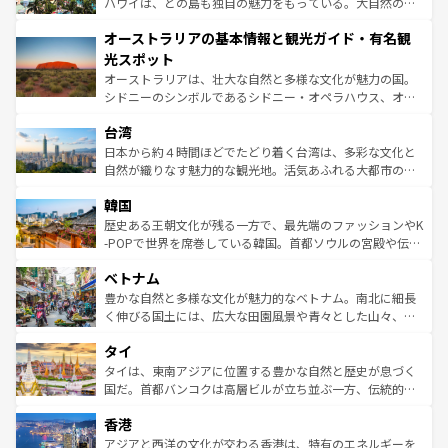
西部には大自然が広がり、グランドキャニオンやイエロー
ハワイは、どの島も独自の魅力をもっている。大自然の神
ストーン国立公園といった絶景が堪能できる。さらに、南
秘を感じたいなら、火山が生み出した壮大な景観を誇るハ
オーストラリアの基本情報と観光ガイド・有名観
部のニューオーリンズでは、音楽と美食が融合した独特の
ワイ島は見逃せない。また、定番の観光地といえばオアフ
文化が魅力。旅行者はアメリカの各地域で異なる魅力を楽
島だが、静かな自然を求めるならマウイ島やカウアイ島が
光スポット
しみながら、その多様性と豊かな歴史を感じることができ
おすすめ。エメラルドグリーンに輝く海をはじめ、豊かな
オーストラリアは、壮大な自然と多様な文化が魅力の国。
るだろう。車でのロードトリップや列車の旅も、アメリカ
文化や歴史が息づいている。「アロハスピリット」と呼ば
シドニーのシンボルであるシドニー・オペラハウス、オー
ならではの贅沢な旅のスタイルだ。 なお、新着のアメリカ
れるおもてなしの心で訪れる人々を迎えてくれるハワイの
ストラリア東海岸北部に広がる大サンゴ礁地帯グレートバ
情報は
コンテンツ一覧
を参照してほしい。
人々、おいしいローカルフードやハワイアンミュージッ
台湾
リアリーフや大陸中央部にそびえるウルル（エアーズロッ
ク、伝統的なフラダンスなど、すべてがハワイの魅力を彩
ク）、タスマニアの美しい原生林やケアンズの熱帯雨林な
日本から約４時間ほどでたどり着く台湾は、多彩な文化と
っている。訪れるたびに新しい発見と感動が待っているハ
ど、見どころがたくさん。また、カフェやワイン、オージ
自然が織りなす魅力的な観光地。活気あふれる大都市の台
ワイを、存分に味わってほしい。 なお、新着のハワイ情報
ービーフなどの食文化も豊かで、美味しいものであふれて
北やノスタルジックな町並みが人気な九份（ジォウフェ
は
コンテンツ一覧
を参照してほしい。
韓国
いる。アクティビティも充実しており、サーフィンやダイ
ン）、静ひつな山岳地帯である台湾東部など、都市の喧騒
ビング、ハイキングなど、アウトドア好きにはたまらな
と山間の静けさが共存しており、訪れる人に新しい発見と
歴史ある王朝文化が残る一方で、最先端のファッションやK
い。オーストラリアの多彩な魅力を存分に味わいつくそ
驚きをもたらしてくれる。また、奥深い台湾の食文化も魅
-POPで世界を席巻している韓国。首都ソウルの宮殿や伝統
う。 なお、新着のオーストラリア情報は
コンテンツ一覧
を
力で、夜市などの屋台グルメから高級料理、ヘルシーで美
家屋が並ぶエリアでは韓国の歴史と文化に浸ることがで
参照してほしい。
ベトナム
容にもいいと評判のスイーツなど、バラエティ豊かな料理
き、地方に足を延ばせば四季折々の自然美を楽しむことが
が味わえる。 なお、新着の台湾情報は
コンテンツ一覧
を参
できる。そして、キムチや焼肉、絶品のストリートフード
豊かな自然と多様な文化が魅力的なベトナム。南北に細長
照してほしい。
まで、さまざまな韓国料理が待っている。夜には、韓国な
く伸びる国土には、広大な田園風景や青々とした山々、世
らではのナイトライフも堪能できる。あたたかいホスピタ
界遺産に登録された壮大な自然景観が点在し、都市部では
タイ
リティに包まれながら、韓国の多彩な魅力を心ゆくまで味
急速な発展と共に伝統が息づく。ハノイの古い町並みやホ
わってみてほしい。 なお、新着の韓国情報は
コンテンツ一
ーチミン市のフランス統治時代の建物も、独特の雰囲気を
タイは、東南アジアに位置する豊かな自然と歴史が息づく
覧
を参照してほしい。
醸し出している。また、バラエティの豊かさとおいしさで
国だ。首都バンコクは高層ビルが立ち並ぶ一方、伝統的な
世界中の食通を魅了してやまないベトナム料理も魅力のひ
寺院や市場がいたるところに点在し、古きよき文化と現代
香港
とつ。フォーやバインミー、ベトナムコーヒーなどは、ぜ
の活気が交差している。北部ではチェンマイなどの山岳地
ひ現地で味わいたい。どの地域を訪れてもあたたかい人々
帯で自然と触れ合い、南部ではプーケットやクラビの美し
アジアと西洋の文化が交わる香港は、特有のエネルギーを