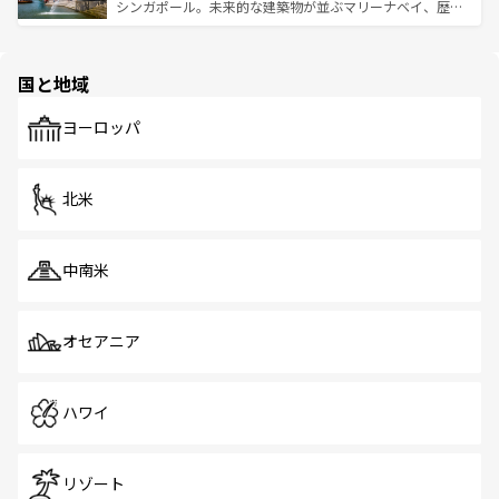
た文化、そして多様な観光資源が、訪れる旅人を魅了し続
うな絶景から文化的な体験まで、香港を存分に楽しみ尽く
シンガポール。未来的な建築物が並ぶマリーナベイ、歴史
ける。 なお、新着のタイ情報は
コンテンツ一覧
を参照して
そう。 なお、新着の香港情報は
コンテンツ一覧
を参照して
と伝統を感じられるエスニックタウン、多数の緑豊かな公
ほしい。
ほしい。
園や自然保護区など、自然が調和した近代的な景観と文化
の多様性あふれるカラフルな町は、どこを歩いても新しい
国と地域
発見がある。さらに、治安のよさや充実した公共交通機関
も、旅行者にとっては魅力的なポイント。グルメも豊富
で、ホーカーズは地元の風情を楽しめる外せないスポット
ヨーロッパ
だ。訪れる人を飽きさせないシンガポールで、多様な魅力
を体感しよう。 なお、新着のシンガポール情報は
コンテン
ツ一覧
を参照してほしい。
北米
中南米
オセアニア
ハワイ
リゾート