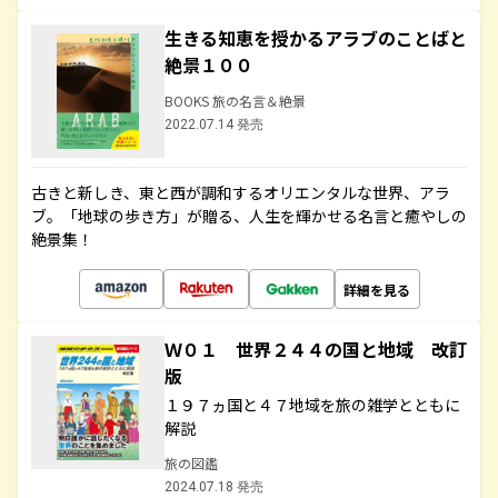
生きる知恵を授かるアラブのことばと
絶景１００
BOOKS 旅の名言＆絶景
2022.07.14 発売
古きと新しき、東と西が調和するオリエンタルな世界、アラ
ブ。「地球の歩き方」が贈る、人生を輝かせる名言と癒やしの
絶景集！
詳細を見る
Ｗ０１ 世界２４４の国と地域 改訂
版
１９７ヵ国と４７地域を旅の雑学とともに
解説
旅の図鑑
2024.07.18 発売