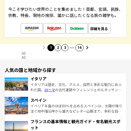
今こそ学びたい世界のことを集めました！首都、言語、民族、
宗教、特長、現地の挨拶、誰かに話したくなる旅の雑学も。
詳細を見る
…
1
2
3
16
AD
AD
人気の国と地域から探す
イタリア
イタリアは歴史、文化、グルメ、自然と多彩な魅力にあふ
れた国。
ローマ
の古代遺跡やフィレンツェのルネッサンス
美術、ヴェネツィアの運河など、歴史あるスポットはもち
スペイン
ろん、トスカーナの美しい田園風景やアマルフィ海岸の絶
景など、自然景観も見逃せない。観光の合間には、本場の
イベリア半島のほぼ80％を占めるスペインは、太陽が降り
ピザやパスタなど、絶品のイタリア料理を堪能することも
注ぐ地中海沿岸から雄大なピレネー山脈まで、多彩な自然
できる。朝目覚めてから夜眠るまで、すべての瞬間を楽し
と文化が詰まったヨーロッパ屈指の旅行先だ。多様な地域
フランスの基本情報と観光ガイド・有名観光スポ
ませてくれるイタリアで、忘れられない旅をしてみよう！
文化が根付くこの国では、情熱的なフラメンコ、熱気あふ
なお、新着のイタリア情報は
コンテンツ一覧
を参照してほ
れる闘牛、そして美味しいタパスが生活の一部となってい
ット