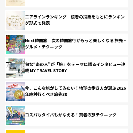
エアラインランキング 読者の投票をもとにランキン
グ形式で発表
Next韓国旅 次の韓国旅行がもっと楽しくなる 旅先・
グルメ・テクニック
旬な“あの人”が「旅」をテーマに語るインタビュー連
載 MY TRAVEL STORY
今、こんな旅がしてみたい！地球の歩き方が選ぶ2026
年絶対行くべき旅先30
コスパもタイパもかなえる！賢者の旅テクニック