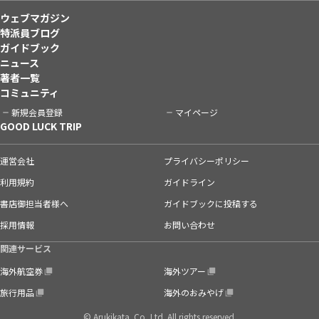
ウェブマガジン
特派員ブログ
ガイドブック
ニュース
著者一覧
コミュニティ
新規会員登録
マイページ
GOOD LUCK TRIP
運営会社
プライバシーポリシー
利用規約
ガイドライン
書店御担当者様へ
ガイドブックに投稿する
採用情報
お問い合わせ
関連サービス
海外航空券
海外ツアー
旅行用品
海外のおみやげ
© Arukikata. Co.,Ltd. All rights reserved.