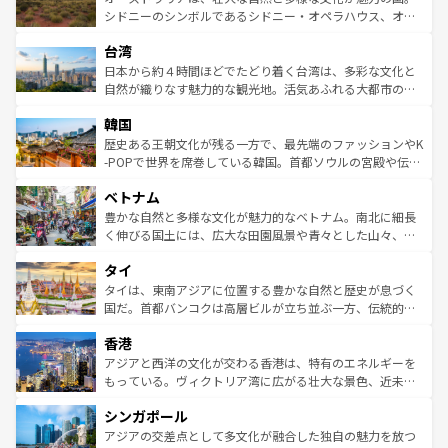
しみながら、その多様性と豊かな歴史を感じることができ
おすすめ。エメラルドグリーンに輝く海をはじめ、豊かな
シドニーのシンボルであるシドニー・オペラハウス、オー
るだろう。車でのロードトリップや列車の旅も、アメリカ
文化や歴史が息づいている。「アロハスピリット」と呼ば
ストラリア東海岸北部に広がる大サンゴ礁地帯グレートバ
ならではの贅沢な旅のスタイルだ。 なお、新着のアメリカ
台湾
れるおもてなしの心で訪れる人々を迎えてくれるハワイの
リアリーフや大陸中央部にそびえるウルル（エアーズロッ
情報は
コンテンツ一覧
を参照してほしい。
人々、おいしいローカルフードやハワイアンミュージッ
ク）、タスマニアの美しい原生林やケアンズの熱帯雨林な
日本から約４時間ほどでたどり着く台湾は、多彩な文化と
ク、伝統的なフラダンスなど、すべてがハワイの魅力を彩
ど、見どころがたくさん。また、カフェやワイン、オージ
自然が織りなす魅力的な観光地。活気あふれる大都市の台
っている。訪れるたびに新しい発見と感動が待っているハ
ービーフなどの食文化も豊かで、美味しいものであふれて
北やノスタルジックな町並みが人気な九份（ジォウフェ
ワイを、存分に味わってほしい。 なお、新着のハワイ情報
韓国
いる。アクティビティも充実しており、サーフィンやダイ
ン）、静ひつな山岳地帯である台湾東部など、都市の喧騒
は
コンテンツ一覧
を参照してほしい。
ビング、ハイキングなど、アウトドア好きにはたまらな
と山間の静けさが共存しており、訪れる人に新しい発見と
歴史ある王朝文化が残る一方で、最先端のファッションやK
い。オーストラリアの多彩な魅力を存分に味わいつくそ
驚きをもたらしてくれる。また、奥深い台湾の食文化も魅
-POPで世界を席巻している韓国。首都ソウルの宮殿や伝統
う。 なお、新着のオーストラリア情報は
コンテンツ一覧
を
力で、夜市などの屋台グルメから高級料理、ヘルシーで美
家屋が並ぶエリアでは韓国の歴史と文化に浸ることがで
参照してほしい。
ベトナム
容にもいいと評判のスイーツなど、バラエティ豊かな料理
き、地方に足を延ばせば四季折々の自然美を楽しむことが
が味わえる。 なお、新着の台湾情報は
コンテンツ一覧
を参
できる。そして、キムチや焼肉、絶品のストリートフード
豊かな自然と多様な文化が魅力的なベトナム。南北に細長
照してほしい。
まで、さまざまな韓国料理が待っている。夜には、韓国な
く伸びる国土には、広大な田園風景や青々とした山々、世
らではのナイトライフも堪能できる。あたたかいホスピタ
界遺産に登録された壮大な自然景観が点在し、都市部では
タイ
リティに包まれながら、韓国の多彩な魅力を心ゆくまで味
急速な発展と共に伝統が息づく。ハノイの古い町並みやホ
わってみてほしい。 なお、新着の韓国情報は
コンテンツ一
ーチミン市のフランス統治時代の建物も、独特の雰囲気を
タイは、東南アジアに位置する豊かな自然と歴史が息づく
覧
を参照してほしい。
醸し出している。また、バラエティの豊かさとおいしさで
国だ。首都バンコクは高層ビルが立ち並ぶ一方、伝統的な
世界中の食通を魅了してやまないベトナム料理も魅力のひ
寺院や市場がいたるところに点在し、古きよき文化と現代
香港
とつ。フォーやバインミー、ベトナムコーヒーなどは、ぜ
の活気が交差している。北部ではチェンマイなどの山岳地
ひ現地で味わいたい。どの地域を訪れてもあたたかい人々
帯で自然と触れ合い、南部ではプーケットやクラビの美し
アジアと西洋の文化が交わる香港は、特有のエネルギーを
が旅行者を迎えてくれるので、きっと忘れられない旅にな
いビーチでリゾート気分を楽しむことができる。タイ料理
もっている。ヴィクトリア湾に広がる壮大な景色、近未来
るはずだ。 なお、新着のベトナム情報は
コンテンツ一覧
を
は世界的に有名で、屋台から高級レストランまで味覚を刺
的なアートスポット、そして歴史と現代が融合した町並
参照してほしい。
シンガポール
激する。気候は一年中温暖で、どの季節にも異なる楽しみ
み、どこを訪れても感動するはず。観光スポットが密集し
が待っている。親しみやすいタイの人々、仏教を中心とし
ており、効率よく見どころを回れるのも魅力。息をのむよ
アジアの交差点として多文化が融合した独自の魅力を放つ