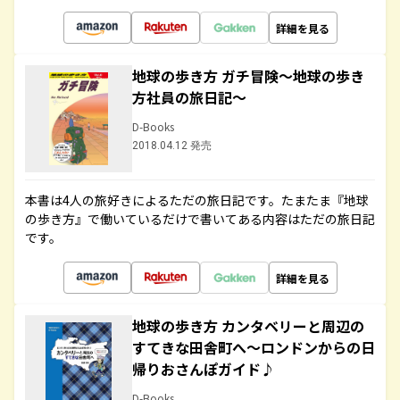
詳細を見る
地球の歩き方 ガチ冒険～地球の歩き
方社員の旅日記～
D-Books
2018.04.12 発売
本書は4人の旅好きによるただの旅日記です。たまたま『地球
の歩き方』で働いているだけで書いてある内容はただの旅日記
です。
詳細を見る
地球の歩き方 カンタベリーと周辺の
すてきな田舎町へ～ロンドンからの日
帰りおさんぽガイド♪
D-Books