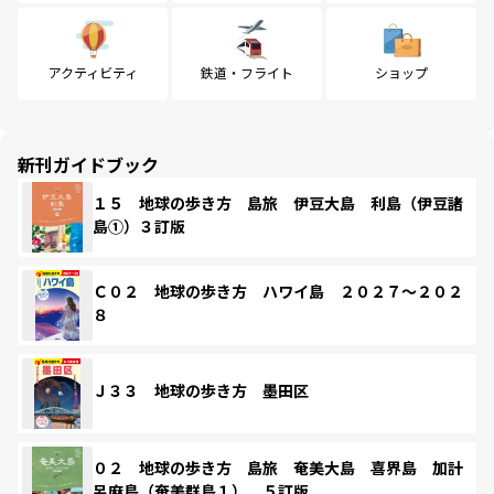
アクティビティ
鉄道・フライト
ショップ
新刊ガイドブック
１５ 地球の歩き方 島旅 伊豆大島 利島（伊豆諸
島①）３訂版
Ｃ０２ 地球の歩き方 ハワイ島 ２０２７～２０２
８
Ｊ３３ 地球の歩き方 墨田区
０２ 地球の歩き方 島旅 奄美大島 喜界島 加計
呂麻島（奄美群島１） ５訂版