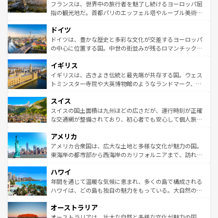
しい。
る。首都マドリードの洗練された雰囲気や、バルセロナの
フランスは、世界中の旅行者を魅了し続けるヨーロッパ屈
アートに溢れた街角から、地方では古代ローマ遺跡や中世
指の観光地だ。首都パリのエッフェル塔やルーブル美術館
の城塞都市、穏やかなビーチリゾートまで多彩な表情を見
といった象徴的なスポットから、田舎町の古風な美しさま
せる。地方によって風土や気候が異なるスペインはその個
ドイツ
で、幅広い魅力が詰まっている。華麗な宮殿、歴史的な大
性で訪れる人を魅了する。 なお、新着のスペイン情報は
コ
聖堂、美しいビーチ、そして豊かな自然が、訪れる者を心
ドイツは、豊かな歴史と多彩な文化が交差するヨーロッパ
ンテンツ一覧
を参照してほしい。
から魅了する。また、フランスは美食の国としても知ら
の中心に位置する国。中世の街並みが残るロマンチック街
れ、フランス料理はユネスコ無形文化遺産にも登録されて
道から、未来を先取りするようなモダンな都市まで多様な
イギリス
いる。シャンパンの発祥地であるランス、プロヴァンスの
顔を持つこの国は、どこを歩いても飽きることがない。ベ
香り高いラベンダー畑など、多彩な楽しみ方が可能だ。さ
ルリンの文化的活気、バイエルン州のアルプスの絶景、そ
イギリスは、古きよき伝統と最先端が共存する国。ウェス
らに、パリ以外の地域にも魅力が溢れており、どの街角に
してライン川沿いのワイン畑といった風景は必見。ビール
トミンスター寺院や大英博物館のようなランドマーク、歴
も豊かな歴史と文化が息づいている。パリ以外の個性あふ
とソーセージを味わいながら地元の人と過ごす楽しい時間
史ある大学都市、美しい丘陵地帯や牧歌的な風景など、エ
れる地方に足を運ぶとそれぞれで全く異なる文化を体験で
スイス
は、お酒好きな人にはぜひ体験してほしい。 なお、新着の
リアごとに異なる魅力がある。また、優雅なアフタヌーン
きるだろう。 なお、新着のフランス情報は
コンテンツ一覧
ドイツ情報は
コンテンツ一覧
を参照してほしい。
ティー、ビール好きにはたまらない英国パブ、サッカー観
スイスの国土面積は九州ほどの広さだが、運行時刻が正確
を参照してほしい。
戦など、本場だからこそできる体験も豊富。イギリスを旅
な交通網が整備されており、初心者でも安心して個人旅行
して楽しみつくそう。 なお、新着のイギリス情報は
コンテ
を楽しめる。日本同様に時刻表どおりの旅が可能だ。中世
アメリカ
ンツ一覧
を参照してほしい。
の建物がそのまま残る町や、スイスならではのユニークな
博物館もあり、アルプス観光だけでなく町歩きも満喫する
アメリカ合衆国は、広大な土地と多様な文化が魅力の国。
ことができる。国民の所得が高いため物価も高いが、旅行
東海岸の都市部から西海岸のカリフォルニアまで、訪れる
者向けの交通パス提供のサービスもあり、うまく活用すれ
場所ごとに異なる風景と体験が待っている。ニューヨーク
ハワイ
ば市内交通費無料で観光を楽しむこともできる。 なお、新
のような巨大都市は、観光、ショッピング、エンターテイ
着のスイス情報は
コンテンツ一覧
を参照してほしい。
ンメントが詰まった刺激的なスポットだ。一方、アメリカ
年間を通じて温暖な気候に恵まれ、多くの島で構成される
西部には大自然が広がり、グランドキャニオンやイエロー
ハワイは、どの島も独自の魅力をもっている。大自然の神
ストーン国立公園といった絶景が堪能できる。さらに、南
秘を感じたいなら、火山が生み出した壮大な景観を誇るハ
オーストラリア
部のニューオーリンズでは、音楽と美食が融合した独特の
ワイ島は見逃せない。また、定番の観光地といえばオアフ
文化が魅力。旅行者はアメリカの各地域で異なる魅力を楽
島だが、静かな自然を求めるならマウイ島やカウアイ島が
オーストラリアは、壮大な自然と多様な文化が魅力の国。