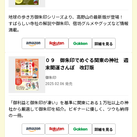
地球の歩き方御朱印シリーズより、高野山の最新版が登場！
すばらしい寺社の解説や御朱印、宿坊グルメやグッズなど情報
満載。
詳細を見る
０９ 御朱印でめぐる関東の神社 週
末開運さんぽ 改訂版
御朱印
2025.02.06 発売
「御利益と御朱印が凄い」を基準に関東にある１万社以上の神
社から厳選して御朱印を紹介。ビギナーに優しく、ツウも納得
の一冊。
詳細を見る