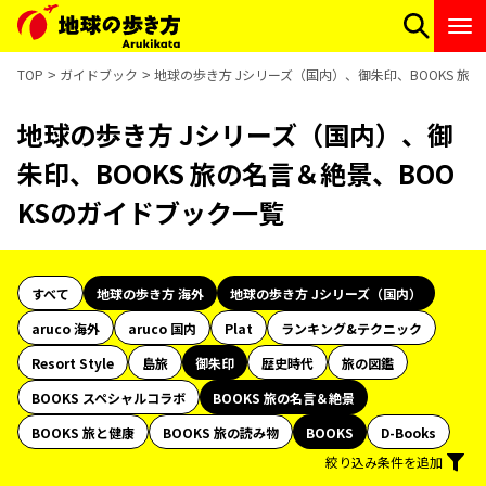
TOP
ガイドブック
地球の歩き方 Jシリーズ（国内）、御朱印、BOOKS 旅
地球の歩き方 Jシリーズ（国内）、御
朱印、BOOKS 旅の名言＆絶景、BOO
KSのガイドブック一覧
すべて
地球の歩き方 海外
地球の歩き方 Jシリーズ（国内）
aruco 海外
aruco 国内
Plat
ランキング&テクニック
Resort Style
島旅
御朱印
歴史時代
旅の図鑑
BOOKS スペシャルコラボ
BOOKS 旅の名言＆絶景
BOOKS 旅と健康
BOOKS 旅の読み物
BOOKS
D-Books
絞り込み条件を追加