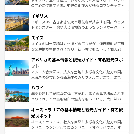
れ、フランス料理はユネスコ無形文化遺産にも登録されて
の中心に位置する国。中世の街並みが残るロマンチック街
いる。シャンパンの発祥地であるランス、プロヴァンスの
道から、未来を先取りするようなモダンな都市まで多様な
香り高いラベンダー畑など、多彩な楽しみ方が可能だ。さ
イギリス
顔を持つこの国は、どこを歩いても飽きることがない。ベ
らに、パリ以外の地域にも魅力が溢れており、どの街角に
ルリンの文化的活気、バイエルン州のアルプスの絶景、そ
イギリスは、古きよき伝統と最先端が共存する国。ウェス
も豊かな歴史と文化が息づいている。パリ以外の個性あふ
してライン川沿いのワイン畑といった風景は必見。ビール
トミンスター寺院や大英博物館のようなランドマーク、歴
れる地方に足を運ぶとそれぞれで全く異なる文化を体験で
とソーセージを味わいながら地元の人と過ごす楽しい時間
史ある大学都市、美しい丘陵地帯や牧歌的な風景など、エ
きるだろう。 なお、新着のフランス情報は
コンテンツ一覧
スイス
は、お酒好きな人にはぜひ体験してほしい。 なお、新着の
リアごとに異なる魅力がある。また、優雅なアフタヌーン
を参照してほしい。
ドイツ情報は
コンテンツ一覧
を参照してほしい。
ティー、ビール好きにはたまらない英国パブ、サッカー観
スイスの国土面積は九州ほどの広さだが、運行時刻が正確
戦など、本場だからこそできる体験も豊富。イギリスを旅
な交通網が整備されており、初心者でも安心して個人旅行
して楽しみつくそう。 なお、新着のイギリス情報は
コンテ
を楽しめる。日本同様に時刻表どおりの旅が可能だ。中世
アメリカの基本情報と観光ガイド・有名観光スポ
ンツ一覧
を参照してほしい。
の建物がそのまま残る町や、スイスならではのユニークな
博物館もあり、アルプス観光だけでなく町歩きも満喫する
ット
ことができる。国民の所得が高いため物価も高いが、旅行
アメリカ合衆国は、広大な土地と多様な文化が魅力の国。
者向けの交通パス提供のサービスもあり、うまく活用すれ
東海岸の都市部から西海岸のカリフォルニアまで、訪れる
ば市内交通費無料で観光を楽しむこともできる。 なお、新
場所ごとに異なる風景と体験が待っている。ニューヨーク
着のスイス情報は
コンテンツ一覧
を参照してほしい。
ハワイ
のような巨大都市は、観光、ショッピング、エンターテイ
ンメントが詰まった刺激的なスポットだ。一方、アメリカ
年間を通じて温暖な気候に恵まれ、多くの島で構成される
西部には大自然が広がり、グランドキャニオンやイエロー
ハワイは、どの島も独自の魅力をもっている。大自然の神
ストーン国立公園といった絶景が堪能できる。さらに、南
秘を感じたいなら、火山が生み出した壮大な景観を誇るハ
オーストラリアの基本情報と観光ガイド・有名観
部のニューオーリンズでは、音楽と美食が融合した独特の
ワイ島は見逃せない。また、定番の観光地といえばオアフ
文化が魅力。旅行者はアメリカの各地域で異なる魅力を楽
島だが、静かな自然を求めるならマウイ島やカウアイ島が
光スポット
しみながら、その多様性と豊かな歴史を感じることができ
おすすめ。エメラルドグリーンに輝く海をはじめ、豊かな
オーストラリアは、壮大な自然と多様な文化が魅力の国。
るだろう。車でのロードトリップや列車の旅も、アメリカ
文化や歴史が息づいている。「アロハスピリット」と呼ば
シドニーのシンボルであるシドニー・オペラハウス、オー
ならではの贅沢な旅のスタイルだ。 なお、新着のアメリカ
れるおもてなしの心で訪れる人々を迎えてくれるハワイの
ストラリア東海岸北部に広がる大サンゴ礁地帯グレートバ