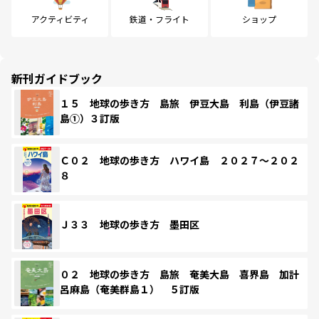
アクティビティ
鉄道・フライト
ショップ
新刊ガイドブック
１５ 地球の歩き方 島旅 伊豆大島 利島（伊豆諸
島①）３訂版
Ｃ０２ 地球の歩き方 ハワイ島 ２０２７～２０２
８
Ｊ３３ 地球の歩き方 墨田区
０２ 地球の歩き方 島旅 奄美大島 喜界島 加計
呂麻島（奄美群島１） ５訂版