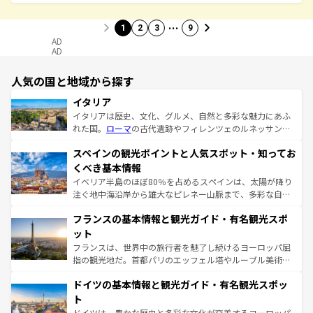
…
1
2
3
9
AD
AD
人気の国と地域から探す
イタリア
イタリアは歴史、文化、グルメ、自然と多彩な魅力にあふ
れた国。
ローマ
の古代遺跡やフィレンツェのルネッサンス
美術、ヴェネツィアの運河など、歴史あるスポットはもち
スペインの観光ポイントと人気スポット・知ってお
ろん、トスカーナの美しい田園風景やアマルフィ海岸の絶
景など、自然景観も見逃せない。観光の合間には、本場の
くべき基本情報
ピザやパスタなど、絶品のイタリア料理を堪能することも
イベリア半島のほぼ80％を占めるスペインは、太陽が降り
できる。朝目覚めてから夜眠るまで、すべての瞬間を楽し
注ぐ地中海沿岸から雄大なピレネー山脈まで、多彩な自然
ませてくれるイタリアで、忘れられない旅をしてみよう！
と文化が詰まったヨーロッパ屈指の旅行先だ。多様な地域
なお、新着のイタリア情報は
コンテンツ一覧
を参照してほ
フランスの基本情報と観光ガイド・有名観光スポ
文化が根付くこの国では、情熱的なフラメンコ、熱気あふ
しい。
れる闘牛、そして美味しいタパスが生活の一部となってい
ット
る。首都マドリードの洗練された雰囲気や、バルセロナの
フランスは、世界中の旅行者を魅了し続けるヨーロッパ屈
アートに溢れた街角から、地方では古代ローマ遺跡や中世
指の観光地だ。首都パリのエッフェル塔やルーブル美術館
の城塞都市、穏やかなビーチリゾートまで多彩な表情を見
といった象徴的なスポットから、田舎町の古風な美しさま
せる。地方によって風土や気候が異なるスペインはその個
ドイツの基本情報と観光ガイド・有名観光スポッ
で、幅広い魅力が詰まっている。華麗な宮殿、歴史的な大
性で訪れる人を魅了する。 なお、新着のスペイン情報は
コ
聖堂、美しいビーチ、そして豊かな自然が、訪れる者を心
ト
ンテンツ一覧
を参照してほしい。
から魅了する。また、フランスは美食の国としても知ら
ドイツは、豊かな歴史と多彩な文化が交差するヨーロッパ