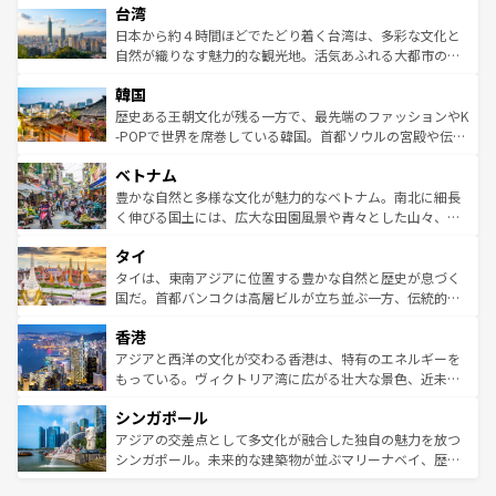
情報は
コンテンツ一覧
を参照してほしい。
人々、おいしいローカルフードやハワイアンミュージッ
台湾
リアリーフや大陸中央部にそびえるウルル（エアーズロッ
ク、伝統的なフラダンスなど、すべてがハワイの魅力を彩
ク）、タスマニアの美しい原生林やケアンズの熱帯雨林な
日本から約４時間ほどでたどり着く台湾は、多彩な文化と
っている。訪れるたびに新しい発見と感動が待っているハ
ど、見どころがたくさん。また、カフェやワイン、オージ
自然が織りなす魅力的な観光地。活気あふれる大都市の台
ワイを、存分に味わってほしい。 なお、新着のハワイ情報
ービーフなどの食文化も豊かで、美味しいものであふれて
北やノスタルジックな町並みが人気な九份（ジォウフェ
は
コンテンツ一覧
を参照してほしい。
韓国
いる。アクティビティも充実しており、サーフィンやダイ
ン）、静ひつな山岳地帯である台湾東部など、都市の喧騒
ビング、ハイキングなど、アウトドア好きにはたまらな
と山間の静けさが共存しており、訪れる人に新しい発見と
歴史ある王朝文化が残る一方で、最先端のファッションやK
い。オーストラリアの多彩な魅力を存分に味わいつくそ
驚きをもたらしてくれる。また、奥深い台湾の食文化も魅
-POPで世界を席巻している韓国。首都ソウルの宮殿や伝統
う。 なお、新着のオーストラリア情報は
コンテンツ一覧
を
力で、夜市などの屋台グルメから高級料理、ヘルシーで美
家屋が並ぶエリアでは韓国の歴史と文化に浸ることがで
参照してほしい。
ベトナム
容にもいいと評判のスイーツなど、バラエティ豊かな料理
き、地方に足を延ばせば四季折々の自然美を楽しむことが
が味わえる。 なお、新着の台湾情報は
コンテンツ一覧
を参
できる。そして、キムチや焼肉、絶品のストリートフード
豊かな自然と多様な文化が魅力的なベトナム。南北に細長
照してほしい。
まで、さまざまな韓国料理が待っている。夜には、韓国な
く伸びる国土には、広大な田園風景や青々とした山々、世
らではのナイトライフも堪能できる。あたたかいホスピタ
界遺産に登録された壮大な自然景観が点在し、都市部では
タイ
リティに包まれながら、韓国の多彩な魅力を心ゆくまで味
急速な発展と共に伝統が息づく。ハノイの古い町並みやホ
わってみてほしい。 なお、新着の韓国情報は
コンテンツ一
ーチミン市のフランス統治時代の建物も、独特の雰囲気を
タイは、東南アジアに位置する豊かな自然と歴史が息づく
覧
を参照してほしい。
醸し出している。また、バラエティの豊かさとおいしさで
国だ。首都バンコクは高層ビルが立ち並ぶ一方、伝統的な
世界中の食通を魅了してやまないベトナム料理も魅力のひ
寺院や市場がいたるところに点在し、古きよき文化と現代
香港
とつ。フォーやバインミー、ベトナムコーヒーなどは、ぜ
の活気が交差している。北部ではチェンマイなどの山岳地
ひ現地で味わいたい。どの地域を訪れてもあたたかい人々
帯で自然と触れ合い、南部ではプーケットやクラビの美し
アジアと西洋の文化が交わる香港は、特有のエネルギーを
が旅行者を迎えてくれるので、きっと忘れられない旅にな
いビーチでリゾート気分を楽しむことができる。タイ料理
もっている。ヴィクトリア湾に広がる壮大な景色、近未来
るはずだ。 なお、新着のベトナム情報は
コンテンツ一覧
を
は世界的に有名で、屋台から高級レストランまで味覚を刺
的なアートスポット、そして歴史と現代が融合した町並
参照してほしい。
シンガポール
激する。気候は一年中温暖で、どの季節にも異なる楽しみ
み、どこを訪れても感動するはず。観光スポットが密集し
が待っている。親しみやすいタイの人々、仏教を中心とし
ており、効率よく見どころを回れるのも魅力。息をのむよ
アジアの交差点として多文化が融合した独自の魅力を放つ
た文化、そして多様な観光資源が、訪れる旅人を魅了し続
うな絶景から文化的な体験まで、香港を存分に楽しみ尽く
シンガポール。未来的な建築物が並ぶマリーナベイ、歴史
ける。 なお、新着のタイ情報は
コンテンツ一覧
を参照して
そう。 なお、新着の香港情報は
コンテンツ一覧
を参照して
と伝統を感じられるエスニックタウン、多数の緑豊かな公