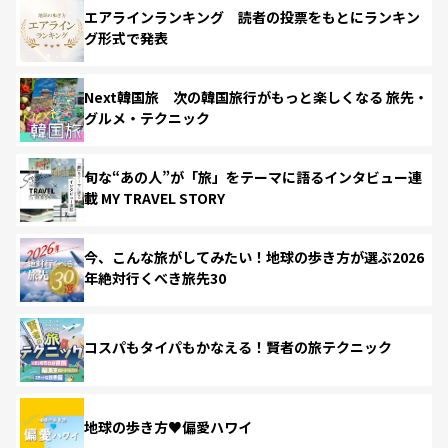
エアラインランキング 読者の投票をもとにランキン
グ形式で発表
Next韓国旅 次の韓国旅行がもっと楽しくなる 旅先・
グルメ・テクニック
旬な“あの人”が「旅」をテーマに語るインタビュー連
載 MY TRAVEL STORY
今、こんな旅がしてみたい！地球の歩き方が選ぶ2026
年絶対行くべき旅先30
コスパもタイパもかなえる！賢者の旅テクニック
地球の歩き方♥偏愛ハワイ