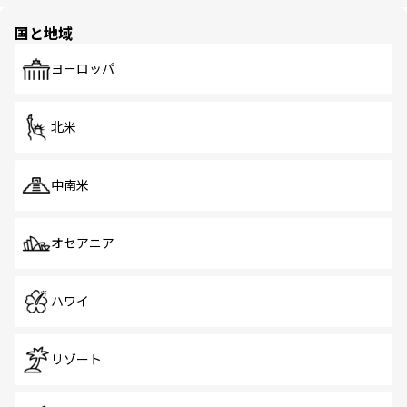
ほしい。
ほしい。
園や自然保護区など、自然が調和した近代的な景観と文化
の多様性あふれるカラフルな町は、どこを歩いても新しい
国と地域
発見がある。さらに、治安のよさや充実した公共交通機関
も、旅行者にとっては魅力的なポイント。グルメも豊富
で、ホーカーズは地元の風情を楽しめる外せないスポット
ヨーロッパ
だ。訪れる人を飽きさせないシンガポールで、多様な魅力
を体感しよう。 なお、新着のシンガポール情報は
コンテン
ツ一覧
を参照してほしい。
北米
中南米
オセアニア
ハワイ
リゾート