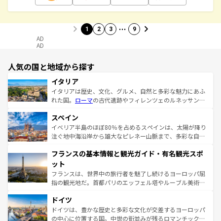
…
1
2
3
9
AD
AD
人気の国と地域から探す
イタリア
イタリアは歴史、文化、グルメ、自然と多彩な魅力にあふ
れた国。
ローマ
の古代遺跡やフィレンツェのルネッサンス
美術、ヴェネツィアの運河など、歴史あるスポットはもち
スペイン
ろん、トスカーナの美しい田園風景やアマルフィ海岸の絶
景など、自然景観も見逃せない。観光の合間には、本場の
イベリア半島のほぼ80％を占めるスペインは、太陽が降り
ピザやパスタなど、絶品のイタリア料理を堪能することも
注ぐ地中海沿岸から雄大なピレネー山脈まで、多彩な自然
できる。朝目覚めてから夜眠るまで、すべての瞬間を楽し
と文化が詰まったヨーロッパ屈指の旅行先だ。多様な地域
フランスの基本情報と観光ガイド・有名観光スポ
ませてくれるイタリアで、忘れられない旅をしてみよう！
文化が根付くこの国では、情熱的なフラメンコ、熱気あふ
なお、新着のイタリア情報は
コンテンツ一覧
を参照してほ
れる闘牛、そして美味しいタパスが生活の一部となってい
ット
しい。
る。首都マドリードの洗練された雰囲気や、バルセロナの
フランスは、世界中の旅行者を魅了し続けるヨーロッパ屈
アートに溢れた街角から、地方では古代ローマ遺跡や中世
指の観光地だ。首都パリのエッフェル塔やルーブル美術館
の城塞都市、穏やかなビーチリゾートまで多彩な表情を見
といった象徴的なスポットから、田舎町の古風な美しさま
せる。地方によって風土や気候が異なるスペインはその個
ドイツ
で、幅広い魅力が詰まっている。華麗な宮殿、歴史的な大
性で訪れる人を魅了する。 なお、新着のスペイン情報は
コ
聖堂、美しいビーチ、そして豊かな自然が、訪れる者を心
ドイツは、豊かな歴史と多彩な文化が交差するヨーロッパ
ンテンツ一覧
を参照してほしい。
から魅了する。また、フランスは美食の国としても知ら
の中心に位置する国。中世の街並みが残るロマンチック街