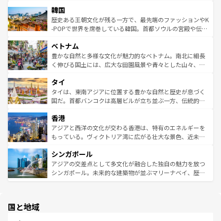
っている。訪れるたびに新しい発見と感動が待っているハ
ービーフなどの食文化も豊かで、美味しいものであふれて
北やノスタルジックな町並みが人気な九份（ジォウフェ
ワイを、存分に味わってほしい。 なお、新着のハワイ情報
韓国
いる。アクティビティも充実しており、サーフィンやダイ
ン）、静ひつな山岳地帯である台湾東部など、都市の喧騒
は
コンテンツ一覧
を参照してほしい。
ビング、ハイキングなど、アウトドア好きにはたまらな
と山間の静けさが共存しており、訪れる人に新しい発見と
歴史ある王朝文化が残る一方で、最先端のファッションやK
い。オーストラリアの多彩な魅力を存分に味わいつくそ
驚きをもたらしてくれる。また、奥深い台湾の食文化も魅
-POPで世界を席巻している韓国。首都ソウルの宮殿や伝統
う。 なお、新着のオーストラリア情報は
コンテンツ一覧
を
力で、夜市などの屋台グルメから高級料理、ヘルシーで美
家屋が並ぶエリアでは韓国の歴史と文化に浸ることがで
参照してほしい。
ベトナム
容にもいいと評判のスイーツなど、バラエティ豊かな料理
き、地方に足を延ばせば四季折々の自然美を楽しむことが
が味わえる。 なお、新着の台湾情報は
コンテンツ一覧
を参
できる。そして、キムチや焼肉、絶品のストリートフード
豊かな自然と多様な文化が魅力的なベトナム。南北に細長
照してほしい。
まで、さまざまな韓国料理が待っている。夜には、韓国な
く伸びる国土には、広大な田園風景や青々とした山々、世
らではのナイトライフも堪能できる。あたたかいホスピタ
界遺産に登録された壮大な自然景観が点在し、都市部では
タイ
リティに包まれながら、韓国の多彩な魅力を心ゆくまで味
急速な発展と共に伝統が息づく。ハノイの古い町並みやホ
わってみてほしい。 なお、新着の韓国情報は
コンテンツ一
ーチミン市のフランス統治時代の建物も、独特の雰囲気を
タイは、東南アジアに位置する豊かな自然と歴史が息づく
覧
を参照してほしい。
醸し出している。また、バラエティの豊かさとおいしさで
国だ。首都バンコクは高層ビルが立ち並ぶ一方、伝統的な
世界中の食通を魅了してやまないベトナム料理も魅力のひ
寺院や市場がいたるところに点在し、古きよき文化と現代
香港
とつ。フォーやバインミー、ベトナムコーヒーなどは、ぜ
の活気が交差している。北部ではチェンマイなどの山岳地
ひ現地で味わいたい。どの地域を訪れてもあたたかい人々
帯で自然と触れ合い、南部ではプーケットやクラビの美し
アジアと西洋の文化が交わる香港は、特有のエネルギーを
が旅行者を迎えてくれるので、きっと忘れられない旅にな
いビーチでリゾート気分を楽しむことができる。タイ料理
もっている。ヴィクトリア湾に広がる壮大な景色、近未来
るはずだ。 なお、新着のベトナム情報は
コンテンツ一覧
を
は世界的に有名で、屋台から高級レストランまで味覚を刺
的なアートスポット、そして歴史と現代が融合した町並
参照してほしい。
シンガポール
激する。気候は一年中温暖で、どの季節にも異なる楽しみ
み、どこを訪れても感動するはず。観光スポットが密集し
が待っている。親しみやすいタイの人々、仏教を中心とし
ており、効率よく見どころを回れるのも魅力。息をのむよ
アジアの交差点として多文化が融合した独自の魅力を放つ
た文化、そして多様な観光資源が、訪れる旅人を魅了し続
うな絶景から文化的な体験まで、香港を存分に楽しみ尽く
シンガポール。未来的な建築物が並ぶマリーナベイ、歴史
ける。 なお、新着のタイ情報は
コンテンツ一覧
を参照して
そう。 なお、新着の香港情報は
コンテンツ一覧
を参照して
と伝統を感じられるエスニックタウン、多数の緑豊かな公
ほしい。
ほしい。
園や自然保護区など、自然が調和した近代的な景観と文化
の多様性あふれるカラフルな町は、どこを歩いても新しい
国と地域
発見がある。さらに、治安のよさや充実した公共交通機関
も、旅行者にとっては魅力的なポイント。グルメも豊富