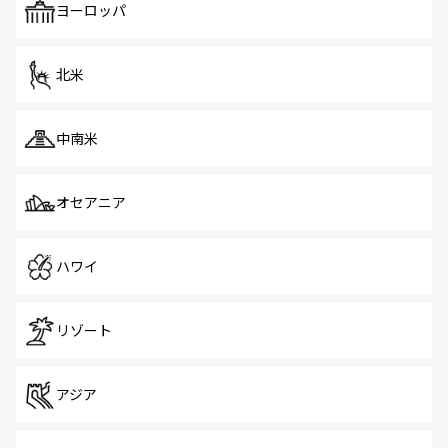
で、ホーカーズは地元の風情を楽しめる外せないスポット
ヨーロッパ
だ。訪れる人を飽きさせないシンガポールで、多様な魅力
を体感しよう。 なお、新着のシンガポール情報は
コンテン
ツ一覧
を参照してほしい。
北米
中南米
オセアニア
ハワイ
リゾート
アジア