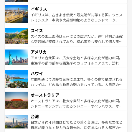
れ、フランス料理はユネスコ無形文化遺産にも登録されて
道から、未来を先取りするようなモダンな都市まで多様な
イギリス
いる。シャンパンの発祥地であるランス、プロヴァンスの
顔を持つこの国は、どこを歩いても飽きることがない。ベ
香り高いラベンダー畑など、多彩な楽しみ方が可能だ。さ
ルリンの文化的活気、バイエルン州のアルプスの絶景、そ
イギリスは、古きよき伝統と最先端が共存する国。ウェス
らに、パリ以外の地域にも魅力が溢れており、どの街角に
してライン川沿いのワイン畑といった風景は必見。ビール
トミンスター寺院や大英博物館のようなランドマーク、歴
も豊かな歴史と文化が息づいている。パリ以外の個性あふ
とソーセージを味わいながら地元の人と過ごす楽しい時間
史ある大学都市、美しい丘陵地帯や牧歌的な風景など、エ
れる地方に足を運ぶとそれぞれで全く異なる文化を体験で
スイス
は、お酒好きな人にはぜひ体験してほしい。 なお、新着の
リアごとに異なる魅力がある。また、優雅なアフタヌーン
きるだろう。 なお、新着のフランス情報は
コンテンツ一覧
ドイツ情報は
コンテンツ一覧
を参照してほしい。
ティー、ビール好きにはたまらない英国パブ、サッカー観
スイスの国土面積は九州ほどの広さだが、運行時刻が正確
を参照してほしい。
戦など、本場だからこそできる体験も豊富。イギリスを旅
な交通網が整備されており、初心者でも安心して個人旅行
して楽しみつくそう。 なお、新着のイギリス情報は
コンテ
を楽しめる。日本同様に時刻表どおりの旅が可能だ。中世
アメリカ
ンツ一覧
を参照してほしい。
の建物がそのまま残る町や、スイスならではのユニークな
博物館もあり、アルプス観光だけでなく町歩きも満喫する
アメリカ合衆国は、広大な土地と多様な文化が魅力の国。
ことができる。国民の所得が高いため物価も高いが、旅行
東海岸の都市部から西海岸のカリフォルニアまで、訪れる
者向けの交通パス提供のサービスもあり、うまく活用すれ
場所ごとに異なる風景と体験が待っている。ニューヨーク
ハワイ
ば市内交通費無料で観光を楽しむこともできる。 なお、新
のような巨大都市は、観光、ショッピング、エンターテイ
着のスイス情報は
コンテンツ一覧
を参照してほしい。
ンメントが詰まった刺激的なスポットだ。一方、アメリカ
年間を通じて温暖な気候に恵まれ、多くの島で構成される
西部には大自然が広がり、グランドキャニオンやイエロー
ハワイは、どの島も独自の魅力をもっている。大自然の神
ストーン国立公園といった絶景が堪能できる。さらに、南
秘を感じたいなら、火山が生み出した壮大な景観を誇るハ
オーストラリア
部のニューオーリンズでは、音楽と美食が融合した独特の
ワイ島は見逃せない。また、定番の観光地といえばオアフ
文化が魅力。旅行者はアメリカの各地域で異なる魅力を楽
島だが、静かな自然を求めるならマウイ島やカウアイ島が
オーストラリアは、壮大な自然と多様な文化が魅力の国。
しみながら、その多様性と豊かな歴史を感じることができ
おすすめ。エメラルドグリーンに輝く海をはじめ、豊かな
シドニーのシンボルであるシドニー・オペラハウス、オー
るだろう。車でのロードトリップや列車の旅も、アメリカ
文化や歴史が息づいている。「アロハスピリット」と呼ば
ストラリア東海岸北部に広がる大サンゴ礁地帯グレートバ
ならではの贅沢な旅のスタイルだ。 なお、新着のアメリカ
台湾
れるおもてなしの心で訪れる人々を迎えてくれるハワイの
リアリーフや大陸中央部にそびえるウルル（エアーズロッ
情報は
コンテンツ一覧
を参照してほしい。
人々、おいしいローカルフードやハワイアンミュージッ
ク）、タスマニアの美しい原生林やケアンズの熱帯雨林な
日本から約４時間ほどでたどり着く台湾は、多彩な文化と
ク、伝統的なフラダンスなど、すべてがハワイの魅力を彩
ど、見どころがたくさん。また、カフェやワイン、オージ
自然が織りなす魅力的な観光地。活気あふれる大都市の台