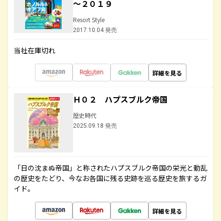
～２０１９
Resort Style
2017.10.04 発売
当社在庫切れ
詳細を見る
Ｈ０２ ハプスブルク帝国
歴史時代
2025.09.18 発売
「日の沈まぬ帝国」と称されたハプスブルク帝国の栄光と動乱
の歴史をたどり、今なお各国に残る史跡を巡る歴史を旅するガ
イド。
詳細を見る