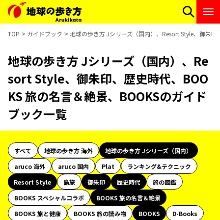
TOP
ガイドブック
地球の歩き方 Jシリーズ（国内）、Resort Style、御
地球の歩き方 Jシリーズ（国内）、Re
sort Style、御朱印、歴史時代、BOO
KS 旅の名言＆絶景、BOOKSのガイド
ブック一覧
すべて
地球の歩き方 海外
地球の歩き方 Jシリーズ（国内）
aruco 海外
aruco 国内
Plat
ランキング&テクニック
Resort Style
島旅
御朱印
歴史時代
旅の図鑑
BOOKS スペシャルコラボ
BOOKS 旅の名言＆絶景
BOOKS 旅と健康
BOOKS 旅の読み物
BOOKS
D-Books