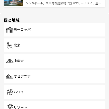
た文化、そして多様な観光資源が、訪れる旅人を魅了し続
うな絶景から文化的な体験まで、香港を存分に楽しみ尽く
シンガポール。未来的な建築物が並ぶマリーナベイ、歴史
ける。 なお、新着のタイ情報は
コンテンツ一覧
を参照して
そう。 なお、新着の香港情報は
コンテンツ一覧
を参照して
と伝統を感じられるエスニックタウン、多数の緑豊かな公
ほしい。
ほしい。
園や自然保護区など、自然が調和した近代的な景観と文化
の多様性あふれるカラフルな町は、どこを歩いても新しい
国と地域
発見がある。さらに、治安のよさや充実した公共交通機関
も、旅行者にとっては魅力的なポイント。グルメも豊富
で、ホーカーズは地元の風情を楽しめる外せないスポット
ヨーロッパ
だ。訪れる人を飽きさせないシンガポールで、多様な魅力
を体感しよう。 なお、新着のシンガポール情報は
コンテン
ツ一覧
を参照してほしい。
北米
中南米
オセアニア
ハワイ
リゾート