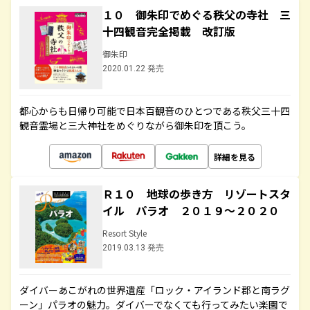
１０ 御朱印でめぐる秩父の寺社 三
十四観音完全掲載 改訂版
御朱印
2020.01.22 発売
都心からも日帰り可能で日本百観音のひとつである秩父三十四
観音霊場と三大神社をめぐりながら御朱印を頂こう。
詳細を見る
Ｒ１０ 地球の歩き方 リゾートスタ
イル パラオ ２０１９～２０２０
Resort Style
2019.03.13 発売
ダイバーあこがれの世界遺産「ロック・アイランド郡と南ラグ
ーン」パラオの魅力。ダイバーでなくても行ってみたい楽園で