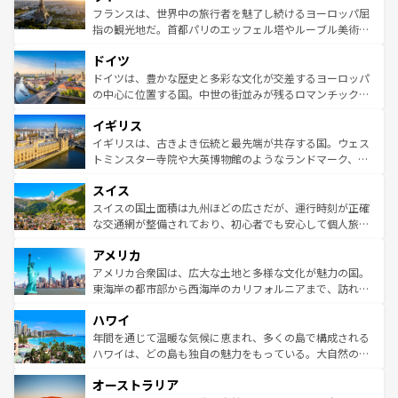
しい。
る。首都マドリードの洗練された雰囲気や、バルセロナの
フランスは、世界中の旅行者を魅了し続けるヨーロッパ屈
アートに溢れた街角から、地方では古代ローマ遺跡や中世
指の観光地だ。首都パリのエッフェル塔やルーブル美術館
の城塞都市、穏やかなビーチリゾートまで多彩な表情を見
といった象徴的なスポットから、田舎町の古風な美しさま
せる。地方によって風土や気候が異なるスペインはその個
ドイツ
で、幅広い魅力が詰まっている。華麗な宮殿、歴史的な大
性で訪れる人を魅了する。 なお、新着のスペイン情報は
コ
聖堂、美しいビーチ、そして豊かな自然が、訪れる者を心
ドイツは、豊かな歴史と多彩な文化が交差するヨーロッパ
ンテンツ一覧
を参照してほしい。
から魅了する。また、フランスは美食の国としても知ら
の中心に位置する国。中世の街並みが残るロマンチック街
れ、フランス料理はユネスコ無形文化遺産にも登録されて
道から、未来を先取りするようなモダンな都市まで多様な
イギリス
いる。シャンパンの発祥地であるランス、プロヴァンスの
顔を持つこの国は、どこを歩いても飽きることがない。ベ
香り高いラベンダー畑など、多彩な楽しみ方が可能だ。さ
ルリンの文化的活気、バイエルン州のアルプスの絶景、そ
イギリスは、古きよき伝統と最先端が共存する国。ウェス
らに、パリ以外の地域にも魅力が溢れており、どの街角に
してライン川沿いのワイン畑といった風景は必見。ビール
トミンスター寺院や大英博物館のようなランドマーク、歴
も豊かな歴史と文化が息づいている。パリ以外の個性あふ
とソーセージを味わいながら地元の人と過ごす楽しい時間
史ある大学都市、美しい丘陵地帯や牧歌的な風景など、エ
れる地方に足を運ぶとそれぞれで全く異なる文化を体験で
スイス
は、お酒好きな人にはぜひ体験してほしい。 なお、新着の
リアごとに異なる魅力がある。また、優雅なアフタヌーン
きるだろう。 なお、新着のフランス情報は
コンテンツ一覧
ドイツ情報は
コンテンツ一覧
を参照してほしい。
ティー、ビール好きにはたまらない英国パブ、サッカー観
スイスの国土面積は九州ほどの広さだが、運行時刻が正確
を参照してほしい。
戦など、本場だからこそできる体験も豊富。イギリスを旅
な交通網が整備されており、初心者でも安心して個人旅行
して楽しみつくそう。 なお、新着のイギリス情報は
コンテ
を楽しめる。日本同様に時刻表どおりの旅が可能だ。中世
アメリカ
ンツ一覧
を参照してほしい。
の建物がそのまま残る町や、スイスならではのユニークな
博物館もあり、アルプス観光だけでなく町歩きも満喫する
アメリカ合衆国は、広大な土地と多様な文化が魅力の国。
ことができる。国民の所得が高いため物価も高いが、旅行
東海岸の都市部から西海岸のカリフォルニアまで、訪れる
者向けの交通パス提供のサービスもあり、うまく活用すれ
場所ごとに異なる風景と体験が待っている。ニューヨーク
ハワイ
ば市内交通費無料で観光を楽しむこともできる。 なお、新
のような巨大都市は、観光、ショッピング、エンターテイ
着のスイス情報は
コンテンツ一覧
を参照してほしい。
ンメントが詰まった刺激的なスポットだ。一方、アメリカ
年間を通じて温暖な気候に恵まれ、多くの島で構成される
西部には大自然が広がり、グランドキャニオンやイエロー
ハワイは、どの島も独自の魅力をもっている。大自然の神
ストーン国立公園といった絶景が堪能できる。さらに、南
秘を感じたいなら、火山が生み出した壮大な景観を誇るハ
オーストラリア
部のニューオーリンズでは、音楽と美食が融合した独特の
ワイ島は見逃せない。また、定番の観光地といえばオアフ