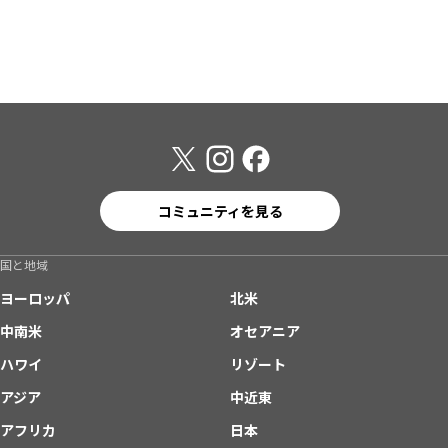
コミュニティを見る
国と地域
ヨーロッパ
北米
中南米
オセアニア
ハワイ
リゾート
アジア
中近東
アフリカ
日本