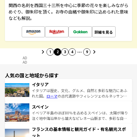
関西の名刹を西国三十三所を中心に季節の花々を楽しみながら
めぐり、御朱印を頂く。お寺の由緒や御朱印に込められた意味
なども解説。
詳細を見る
…
1
2
3
4
9
AD
AD
人気の国と地域から探す
イタリア
イタリアは歴史、文化、グルメ、自然と多彩な魅力にあふ
れた国。
ローマ
の古代遺跡やフィレンツェのルネッサンス
美術、ヴェネツィアの運河など、歴史あるスポットはもち
スペイン
ろん、トスカーナの美しい田園風景やアマルフィ海岸の絶
景など、自然景観も見逃せない。観光の合間には、本場の
イベリア半島のほぼ80％を占めるスペインは、太陽が降り
ピザやパスタなど、絶品のイタリア料理を堪能することも
注ぐ地中海沿岸から雄大なピレネー山脈まで、多彩な自然
できる。朝目覚めてから夜眠るまで、すべての瞬間を楽し
と文化が詰まったヨーロッパ屈指の旅行先だ。多様な地域
フランスの基本情報と観光ガイド・有名観光スポ
ませてくれるイタリアで、忘れられない旅をしてみよう！
文化が根付くこの国では、情熱的なフラメンコ、熱気あふ
なお、新着のイタリア情報は
コンテンツ一覧
を参照してほ
れる闘牛、そして美味しいタパスが生活の一部となってい
ット