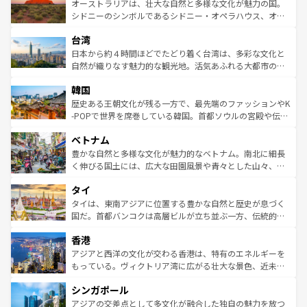
文化が魅力。旅行者はアメリカの各地域で異なる魅力を楽
島だが、静かな自然を求めるならマウイ島やカウアイ島が
オーストラリアは、壮大な自然と多様な文化が魅力の国。
しみながら、その多様性と豊かな歴史を感じることができ
おすすめ。エメラルドグリーンに輝く海をはじめ、豊かな
シドニーのシンボルであるシドニー・オペラハウス、オー
るだろう。車でのロードトリップや列車の旅も、アメリカ
文化や歴史が息づいている。「アロハスピリット」と呼ば
ストラリア東海岸北部に広がる大サンゴ礁地帯グレートバ
ならではの贅沢な旅のスタイルだ。 なお、新着のアメリカ
台湾
れるおもてなしの心で訪れる人々を迎えてくれるハワイの
リアリーフや大陸中央部にそびえるウルル（エアーズロッ
情報は
コンテンツ一覧
を参照してほしい。
人々、おいしいローカルフードやハワイアンミュージッ
ク）、タスマニアの美しい原生林やケアンズの熱帯雨林な
日本から約４時間ほどでたどり着く台湾は、多彩な文化と
ク、伝統的なフラダンスなど、すべてがハワイの魅力を彩
ど、見どころがたくさん。また、カフェやワイン、オージ
自然が織りなす魅力的な観光地。活気あふれる大都市の台
っている。訪れるたびに新しい発見と感動が待っているハ
ービーフなどの食文化も豊かで、美味しいものであふれて
北やノスタルジックな町並みが人気な九份（ジォウフェ
ワイを、存分に味わってほしい。 なお、新着のハワイ情報
韓国
いる。アクティビティも充実しており、サーフィンやダイ
ン）、静ひつな山岳地帯である台湾東部など、都市の喧騒
は
コンテンツ一覧
を参照してほしい。
ビング、ハイキングなど、アウトドア好きにはたまらな
と山間の静けさが共存しており、訪れる人に新しい発見と
歴史ある王朝文化が残る一方で、最先端のファッションやK
い。オーストラリアの多彩な魅力を存分に味わいつくそ
驚きをもたらしてくれる。また、奥深い台湾の食文化も魅
-POPで世界を席巻している韓国。首都ソウルの宮殿や伝統
う。 なお、新着のオーストラリア情報は
コンテンツ一覧
を
力で、夜市などの屋台グルメから高級料理、ヘルシーで美
家屋が並ぶエリアでは韓国の歴史と文化に浸ることがで
参照してほしい。
ベトナム
容にもいいと評判のスイーツなど、バラエティ豊かな料理
き、地方に足を延ばせば四季折々の自然美を楽しむことが
が味わえる。 なお、新着の台湾情報は
コンテンツ一覧
を参
できる。そして、キムチや焼肉、絶品のストリートフード
豊かな自然と多様な文化が魅力的なベトナム。南北に細長
照してほしい。
まで、さまざまな韓国料理が待っている。夜には、韓国な
く伸びる国土には、広大な田園風景や青々とした山々、世
らではのナイトライフも堪能できる。あたたかいホスピタ
界遺産に登録された壮大な自然景観が点在し、都市部では
タイ
リティに包まれながら、韓国の多彩な魅力を心ゆくまで味
急速な発展と共に伝統が息づく。ハノイの古い町並みやホ
わってみてほしい。 なお、新着の韓国情報は
コンテンツ一
ーチミン市のフランス統治時代の建物も、独特の雰囲気を
タイは、東南アジアに位置する豊かな自然と歴史が息づく
覧
を参照してほしい。
醸し出している。また、バラエティの豊かさとおいしさで
国だ。首都バンコクは高層ビルが立ち並ぶ一方、伝統的な
世界中の食通を魅了してやまないベトナム料理も魅力のひ
寺院や市場がいたるところに点在し、古きよき文化と現代
香港
とつ。フォーやバインミー、ベトナムコーヒーなどは、ぜ
の活気が交差している。北部ではチェンマイなどの山岳地
ひ現地で味わいたい。どの地域を訪れてもあたたかい人々
帯で自然と触れ合い、南部ではプーケットやクラビの美し
アジアと西洋の文化が交わる香港は、特有のエネルギーを
が旅行者を迎えてくれるので、きっと忘れられない旅にな
いビーチでリゾート気分を楽しむことができる。タイ料理
もっている。ヴィクトリア湾に広がる壮大な景色、近未来
るはずだ。 なお、新着のベトナム情報は
コンテンツ一覧
を
は世界的に有名で、屋台から高級レストランまで味覚を刺
的なアートスポット、そして歴史と現代が融合した町並
参照してほしい。
シンガポール
激する。気候は一年中温暖で、どの季節にも異なる楽しみ
み、どこを訪れても感動するはず。観光スポットが密集し
が待っている。親しみやすいタイの人々、仏教を中心とし
ており、効率よく見どころを回れるのも魅力。息をのむよ
アジアの交差点として多文化が融合した独自の魅力を放つ