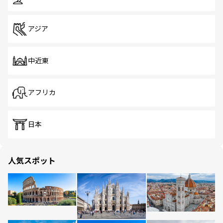
アジア
中近東
アフリカ
日本
人気スポット