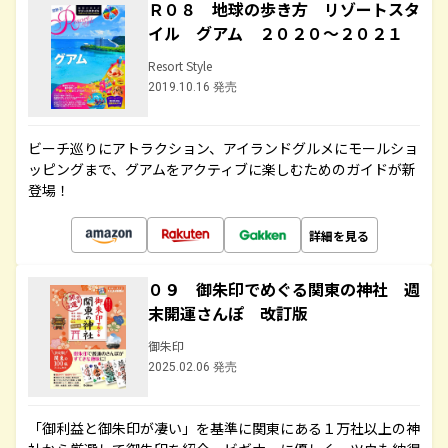
Ｒ０８ 地球の歩き方 リゾートスタ
イル グアム ２０２０～２０２１
Resort Style
2019.10.16 発売
ビーチ巡りにアトラクション、アイランドグルメにモールショ
ッピングまで、グアムをアクティブに楽しむためのガイドが新
登場！
詳細を見る
０９ 御朱印でめぐる関東の神社 週
末開運さんぽ 改訂版
御朱印
2025.02.06 発売
「御利益と御朱印が凄い」を基準に関東にある１万社以上の神