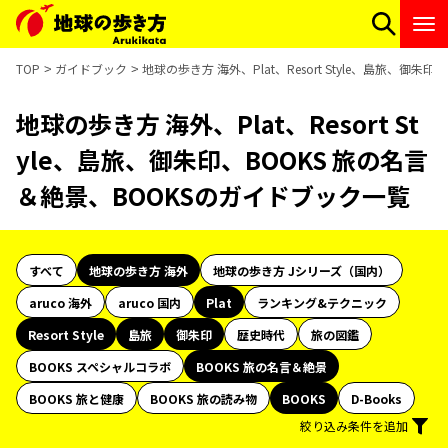
TOP
ガイドブック
地球の歩き方 海外、Plat、Resort Style、島旅、御
地球の歩き方 海外、Plat、Resort St
yle、島旅、御朱印、BOOKS 旅の名言
＆絶景、BOOKSのガイドブック一覧
すべて
地球の歩き方 海外
地球の歩き方 Jシリーズ（国内）
aruco 海外
aruco 国内
Plat
ランキング&テクニック
Resort Style
島旅
御朱印
歴史時代
旅の図鑑
BOOKS スペシャルコラボ
BOOKS 旅の名言＆絶景
BOOKS 旅と健康
BOOKS 旅の読み物
BOOKS
D-Books
絞り込み条件を追加