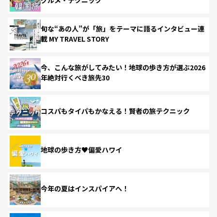
旬な“あの人”が「旅」をテーマに語るインタビュー連
載 MY TRAVEL STORY
今、こんな旅がしてみたい！地球の歩き方が選ぶ2026
年絶対行くべき旅先30
コスパもタイパもかなえる！賢者の旅テクニック
地球の歩き方♥偏愛ハワイ
今年の夏はインスパイアへ！