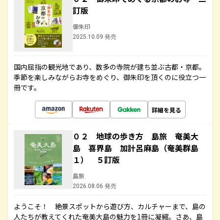
訂版
御朱印
2025.10.09 発売
国内屈指の観光地であり、数多の寺院が建ち並ぶ古都・京都。
季節を楽しみながらお寺をめぐり、御朱印を頂くのに役立つ一
冊です。
詳細を見る
０２ 地球の歩き方 島旅 奄美大
島 喜界島 加計呂麻島（奄美群島
１） ５訂版
島旅
2026.08.06 発売
ようこそ！ 絶景スポットから遊び方、カルチャーまで、島の
人たちが教えてくれた奄美大島の魅力を1冊に凝縮。さあ、島