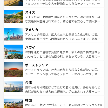
らに、パリ以外の地域にも魅力が溢れており、どの街角に
してライン川沿いのワイン畑といった風景は必見。ビール
トミンスター寺院や大英博物館のようなランドマーク、歴
も豊かな歴史と文化が息づいている。パリ以外の個性あふ
とソーセージを味わいながら地元の人と過ごす楽しい時間
史ある大学都市、美しい丘陵地帯や牧歌的な風景など、エ
れる地方に足を運ぶとそれぞれで全く異なる文化を体験で
スイス
は、お酒好きな人にはぜひ体験してほしい。 なお、新着の
リアごとに異なる魅力がある。また、優雅なアフタヌーン
きるだろう。 なお、新着のフランス情報は
コンテンツ一覧
ドイツ情報は
コンテンツ一覧
を参照してほしい。
ティー、ビール好きにはたまらない英国パブ、サッカー観
スイスの国土面積は九州ほどの広さだが、運行時刻が正確
を参照してほしい。
戦など、本場だからこそできる体験も豊富。イギリスを旅
な交通網が整備されており、初心者でも安心して個人旅行
して楽しみつくそう。 なお、新着のイギリス情報は
コンテ
を楽しめる。日本同様に時刻表どおりの旅が可能だ。中世
アメリカ
ンツ一覧
を参照してほしい。
の建物がそのまま残る町や、スイスならではのユニークな
博物館もあり、アルプス観光だけでなく町歩きも満喫する
アメリカ合衆国は、広大な土地と多様な文化が魅力の国。
ことができる。国民の所得が高いため物価も高いが、旅行
東海岸の都市部から西海岸のカリフォルニアまで、訪れる
者向けの交通パス提供のサービスもあり、うまく活用すれ
場所ごとに異なる風景と体験が待っている。ニューヨーク
ハワイ
ば市内交通費無料で観光を楽しむこともできる。 なお、新
のような巨大都市は、観光、ショッピング、エンターテイ
着のスイス情報は
コンテンツ一覧
を参照してほしい。
ンメントが詰まった刺激的なスポットだ。一方、アメリカ
年間を通じて温暖な気候に恵まれ、多くの島で構成される
西部には大自然が広がり、グランドキャニオンやイエロー
ハワイは、どの島も独自の魅力をもっている。大自然の神
ストーン国立公園といった絶景が堪能できる。さらに、南
秘を感じたいなら、火山が生み出した壮大な景観を誇るハ
オーストラリア
部のニューオーリンズでは、音楽と美食が融合した独特の
ワイ島は見逃せない。また、定番の観光地といえばオアフ
文化が魅力。旅行者はアメリカの各地域で異なる魅力を楽
島だが、静かな自然を求めるならマウイ島やカウアイ島が
オーストラリアは、壮大な自然と多様な文化が魅力の国。
しみながら、その多様性と豊かな歴史を感じることができ
おすすめ。エメラルドグリーンに輝く海をはじめ、豊かな
シドニーのシンボルであるシドニー・オペラハウス、オー
るだろう。車でのロードトリップや列車の旅も、アメリカ
文化や歴史が息づいている。「アロハスピリット」と呼ば
ストラリア東海岸北部に広がる大サンゴ礁地帯グレートバ
ならではの贅沢な旅のスタイルだ。 なお、新着のアメリカ
台湾
れるおもてなしの心で訪れる人々を迎えてくれるハワイの
リアリーフや大陸中央部にそびえるウルル（エアーズロッ
情報は
コンテンツ一覧
を参照してほしい。
人々、おいしいローカルフードやハワイアンミュージッ
ク）、タスマニアの美しい原生林やケアンズの熱帯雨林な
日本から約４時間ほどでたどり着く台湾は、多彩な文化と
ク、伝統的なフラダンスなど、すべてがハワイの魅力を彩
ど、見どころがたくさん。また、カフェやワイン、オージ
自然が織りなす魅力的な観光地。活気あふれる大都市の台
っている。訪れるたびに新しい発見と感動が待っているハ
ービーフなどの食文化も豊かで、美味しいものであふれて
北やノスタルジックな町並みが人気な九份（ジォウフェ
ワイを、存分に味わってほしい。 なお、新着のハワイ情報
韓国
いる。アクティビティも充実しており、サーフィンやダイ
ン）、静ひつな山岳地帯である台湾東部など、都市の喧騒
は
コンテンツ一覧
を参照してほしい。
ビング、ハイキングなど、アウトドア好きにはたまらな
と山間の静けさが共存しており、訪れる人に新しい発見と
歴史ある王朝文化が残る一方で、最先端のファッションやK