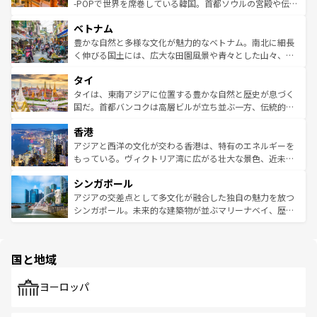
い。オーストラリアの多彩な魅力を存分に味わいつくそ
驚きをもたらしてくれる。また、奥深い台湾の食文化も魅
-POPで世界を席巻している韓国。首都ソウルの宮殿や伝統
う。 なお、新着のオーストラリア情報は
コンテンツ一覧
を
力で、夜市などの屋台グルメから高級料理、ヘルシーで美
家屋が並ぶエリアでは韓国の歴史と文化に浸ることがで
参照してほしい。
ベトナム
容にもいいと評判のスイーツなど、バラエティ豊かな料理
き、地方に足を延ばせば四季折々の自然美を楽しむことが
が味わえる。 なお、新着の台湾情報は
コンテンツ一覧
を参
できる。そして、キムチや焼肉、絶品のストリートフード
豊かな自然と多様な文化が魅力的なベトナム。南北に細長
照してほしい。
まで、さまざまな韓国料理が待っている。夜には、韓国な
く伸びる国土には、広大な田園風景や青々とした山々、世
らではのナイトライフも堪能できる。あたたかいホスピタ
界遺産に登録された壮大な自然景観が点在し、都市部では
タイ
リティに包まれながら、韓国の多彩な魅力を心ゆくまで味
急速な発展と共に伝統が息づく。ハノイの古い町並みやホ
わってみてほしい。 なお、新着の韓国情報は
コンテンツ一
ーチミン市のフランス統治時代の建物も、独特の雰囲気を
タイは、東南アジアに位置する豊かな自然と歴史が息づく
覧
を参照してほしい。
醸し出している。また、バラエティの豊かさとおいしさで
国だ。首都バンコクは高層ビルが立ち並ぶ一方、伝統的な
世界中の食通を魅了してやまないベトナム料理も魅力のひ
寺院や市場がいたるところに点在し、古きよき文化と現代
香港
とつ。フォーやバインミー、ベトナムコーヒーなどは、ぜ
の活気が交差している。北部ではチェンマイなどの山岳地
ひ現地で味わいたい。どの地域を訪れてもあたたかい人々
帯で自然と触れ合い、南部ではプーケットやクラビの美し
アジアと西洋の文化が交わる香港は、特有のエネルギーを
が旅行者を迎えてくれるので、きっと忘れられない旅にな
いビーチでリゾート気分を楽しむことができる。タイ料理
もっている。ヴィクトリア湾に広がる壮大な景色、近未来
るはずだ。 なお、新着のベトナム情報は
コンテンツ一覧
を
は世界的に有名で、屋台から高級レストランまで味覚を刺
的なアートスポット、そして歴史と現代が融合した町並
参照してほしい。
シンガポール
激する。気候は一年中温暖で、どの季節にも異なる楽しみ
み、どこを訪れても感動するはず。観光スポットが密集し
が待っている。親しみやすいタイの人々、仏教を中心とし
ており、効率よく見どころを回れるのも魅力。息をのむよ
アジアの交差点として多文化が融合した独自の魅力を放つ
た文化、そして多様な観光資源が、訪れる旅人を魅了し続
うな絶景から文化的な体験まで、香港を存分に楽しみ尽く
シンガポール。未来的な建築物が並ぶマリーナベイ、歴史
ける。 なお、新着のタイ情報は
コンテンツ一覧
を参照して
そう。 なお、新着の香港情報は
コンテンツ一覧
を参照して
と伝統を感じられるエスニックタウン、多数の緑豊かな公
ほしい。
ほしい。
園や自然保護区など、自然が調和した近代的な景観と文化
の多様性あふれるカラフルな町は、どこを歩いても新しい
国と地域
発見がある。さらに、治安のよさや充実した公共交通機関
も、旅行者にとっては魅力的なポイント。グルメも豊富
で、ホーカーズは地元の風情を楽しめる外せないスポット
ヨーロッパ
だ。訪れる人を飽きさせないシンガポールで、多様な魅力
を体感しよう。 なお、新着のシンガポール情報は
コンテン