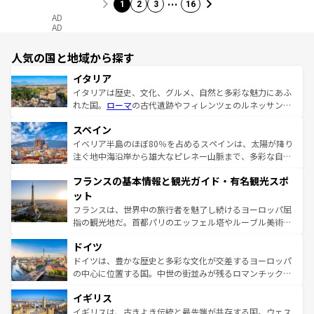
…
1
2
3
16
AD
AD
人気の国と地域から探す
イタリア
イタリアは歴史、文化、グルメ、自然と多彩な魅力にあふ
れた国。
ローマ
の古代遺跡やフィレンツェのルネッサンス
美術、ヴェネツィアの運河など、歴史あるスポットはもち
スペイン
ろん、トスカーナの美しい田園風景やアマルフィ海岸の絶
景など、自然景観も見逃せない。観光の合間には、本場の
イベリア半島のほぼ80％を占めるスペインは、太陽が降り
ピザやパスタなど、絶品のイタリア料理を堪能することも
注ぐ地中海沿岸から雄大なピレネー山脈まで、多彩な自然
できる。朝目覚めてから夜眠るまで、すべての瞬間を楽し
と文化が詰まったヨーロッパ屈指の旅行先だ。多様な地域
フランスの基本情報と観光ガイド・有名観光スポ
ませてくれるイタリアで、忘れられない旅をしてみよう！
文化が根付くこの国では、情熱的なフラメンコ、熱気あふ
なお、新着のイタリア情報は
コンテンツ一覧
を参照してほ
れる闘牛、そして美味しいタパスが生活の一部となってい
ット
しい。
る。首都マドリードの洗練された雰囲気や、バルセロナの
フランスは、世界中の旅行者を魅了し続けるヨーロッパ屈
アートに溢れた街角から、地方では古代ローマ遺跡や中世
指の観光地だ。首都パリのエッフェル塔やルーブル美術館
の城塞都市、穏やかなビーチリゾートまで多彩な表情を見
といった象徴的なスポットから、田舎町の古風な美しさま
せる。地方によって風土や気候が異なるスペインはその個
ドイツ
で、幅広い魅力が詰まっている。華麗な宮殿、歴史的な大
性で訪れる人を魅了する。 なお、新着のスペイン情報は
コ
聖堂、美しいビーチ、そして豊かな自然が、訪れる者を心
ドイツは、豊かな歴史と多彩な文化が交差するヨーロッパ
ンテンツ一覧
を参照してほしい。
から魅了する。また、フランスは美食の国としても知ら
の中心に位置する国。中世の街並みが残るロマンチック街
れ、フランス料理はユネスコ無形文化遺産にも登録されて
道から、未来を先取りするようなモダンな都市まで多様な
イギリス
いる。シャンパンの発祥地であるランス、プロヴァンスの
顔を持つこの国は、どこを歩いても飽きることがない。ベ
香り高いラベンダー畑など、多彩な楽しみ方が可能だ。さ
ルリンの文化的活気、バイエルン州のアルプスの絶景、そ
イギリスは、古きよき伝統と最先端が共存する国。ウェス