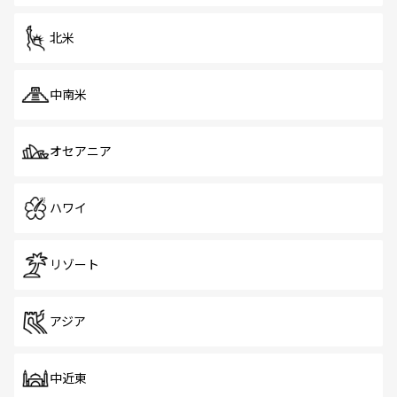
を体感しよう。 なお、新着のシンガポール情報は
コンテン
ツ一覧
を参照してほしい。
北米
中南米
オセアニア
ハワイ
リゾート
アジア
中近東