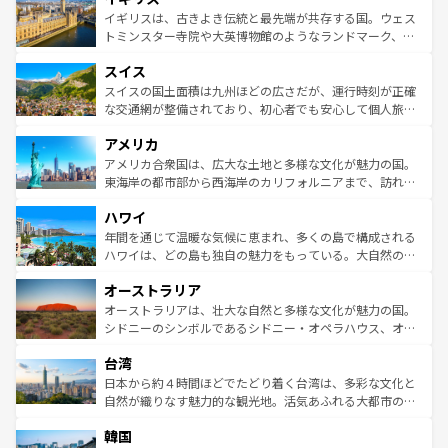
香り高いラベンダー畑など、多彩な楽しみ方が可能だ。さ
ルリンの文化的活気、バイエルン州のアルプスの絶景、そ
イギリスは、古きよき伝統と最先端が共存する国。ウェス
らに、パリ以外の地域にも魅力が溢れており、どの街角に
してライン川沿いのワイン畑といった風景は必見。ビール
トミンスター寺院や大英博物館のようなランドマーク、歴
も豊かな歴史と文化が息づいている。パリ以外の個性あふ
とソーセージを味わいながら地元の人と過ごす楽しい時間
史ある大学都市、美しい丘陵地帯や牧歌的な風景など、エ
れる地方に足を運ぶとそれぞれで全く異なる文化を体験で
スイス
は、お酒好きな人にはぜひ体験してほしい。 なお、新着の
リアごとに異なる魅力がある。また、優雅なアフタヌーン
きるだろう。 なお、新着のフランス情報は
コンテンツ一覧
ドイツ情報は
コンテンツ一覧
を参照してほしい。
ティー、ビール好きにはたまらない英国パブ、サッカー観
スイスの国土面積は九州ほどの広さだが、運行時刻が正確
を参照してほしい。
戦など、本場だからこそできる体験も豊富。イギリスを旅
な交通網が整備されており、初心者でも安心して個人旅行
して楽しみつくそう。 なお、新着のイギリス情報は
コンテ
を楽しめる。日本同様に時刻表どおりの旅が可能だ。中世
アメリカ
ンツ一覧
を参照してほしい。
の建物がそのまま残る町や、スイスならではのユニークな
博物館もあり、アルプス観光だけでなく町歩きも満喫する
アメリカ合衆国は、広大な土地と多様な文化が魅力の国。
ことができる。国民の所得が高いため物価も高いが、旅行
東海岸の都市部から西海岸のカリフォルニアまで、訪れる
者向けの交通パス提供のサービスもあり、うまく活用すれ
場所ごとに異なる風景と体験が待っている。ニューヨーク
ハワイ
ば市内交通費無料で観光を楽しむこともできる。 なお、新
のような巨大都市は、観光、ショッピング、エンターテイ
着のスイス情報は
コンテンツ一覧
を参照してほしい。
ンメントが詰まった刺激的なスポットだ。一方、アメリカ
年間を通じて温暖な気候に恵まれ、多くの島で構成される
西部には大自然が広がり、グランドキャニオンやイエロー
ハワイは、どの島も独自の魅力をもっている。大自然の神
ストーン国立公園といった絶景が堪能できる。さらに、南
秘を感じたいなら、火山が生み出した壮大な景観を誇るハ
オーストラリア
部のニューオーリンズでは、音楽と美食が融合した独特の
ワイ島は見逃せない。また、定番の観光地といえばオアフ
文化が魅力。旅行者はアメリカの各地域で異なる魅力を楽
島だが、静かな自然を求めるならマウイ島やカウアイ島が
オーストラリアは、壮大な自然と多様な文化が魅力の国。
しみながら、その多様性と豊かな歴史を感じることができ
おすすめ。エメラルドグリーンに輝く海をはじめ、豊かな
シドニーのシンボルであるシドニー・オペラハウス、オー
るだろう。車でのロードトリップや列車の旅も、アメリカ
文化や歴史が息づいている。「アロハスピリット」と呼ば
ストラリア東海岸北部に広がる大サンゴ礁地帯グレートバ
ならではの贅沢な旅のスタイルだ。 なお、新着のアメリカ
台湾
れるおもてなしの心で訪れる人々を迎えてくれるハワイの
リアリーフや大陸中央部にそびえるウルル（エアーズロッ
情報は
コンテンツ一覧
を参照してほしい。
人々、おいしいローカルフードやハワイアンミュージッ
ク）、タスマニアの美しい原生林やケアンズの熱帯雨林な
日本から約４時間ほどでたどり着く台湾は、多彩な文化と
ク、伝統的なフラダンスなど、すべてがハワイの魅力を彩
ど、見どころがたくさん。また、カフェやワイン、オージ
自然が織りなす魅力的な観光地。活気あふれる大都市の台
っている。訪れるたびに新しい発見と感動が待っているハ
ービーフなどの食文化も豊かで、美味しいものであふれて
北やノスタルジックな町並みが人気な九份（ジォウフェ
ワイを、存分に味わってほしい。 なお、新着のハワイ情報
韓国
いる。アクティビティも充実しており、サーフィンやダイ
ン）、静ひつな山岳地帯である台湾東部など、都市の喧騒