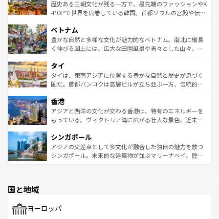
は
コンテンツ一覧
を参照してほしい。
ビング、ハイキングなど、アウトドア好きにはたまらな
と山間の静けさが共存しており、訪れる人に新しい発見と
歴史ある王朝文化が残る一方で、最先端のファッションやK
い。オーストラリアの多彩な魅力を存分に味わいつくそ
驚きをもたらしてくれる。また、奥深い台湾の食文化も魅
-POPで世界を席巻している韓国。首都ソウルの宮殿や伝統
う。 なお、新着のオーストラリア情報は
コンテンツ一覧
を
力で、夜市などの屋台グルメから高級料理、ヘルシーで美
家屋が並ぶエリアでは韓国の歴史と文化に浸ることがで
参照してほしい。
ベトナム
容にもいいと評判のスイーツなど、バラエティ豊かな料理
き、地方に足を延ばせば四季折々の自然美を楽しむことが
が味わえる。 なお、新着の台湾情報は
コンテンツ一覧
を参
できる。そして、キムチや焼肉、絶品のストリートフード
豊かな自然と多様な文化が魅力的なベトナム。南北に細長
照してほしい。
まで、さまざまな韓国料理が待っている。夜には、韓国な
く伸びる国土には、広大な田園風景や青々とした山々、世
らではのナイトライフも堪能できる。あたたかいホスピタ
界遺産に登録された壮大な自然景観が点在し、都市部では
タイ
リティに包まれながら、韓国の多彩な魅力を心ゆくまで味
急速な発展と共に伝統が息づく。ハノイの古い町並みやホ
わってみてほしい。 なお、新着の韓国情報は
コンテンツ一
ーチミン市のフランス統治時代の建物も、独特の雰囲気を
タイは、東南アジアに位置する豊かな自然と歴史が息づく
覧
を参照してほしい。
醸し出している。また、バラエティの豊かさとおいしさで
国だ。首都バンコクは高層ビルが立ち並ぶ一方、伝統的な
世界中の食通を魅了してやまないベトナム料理も魅力のひ
寺院や市場がいたるところに点在し、古きよき文化と現代
香港
とつ。フォーやバインミー、ベトナムコーヒーなどは、ぜ
の活気が交差している。北部ではチェンマイなどの山岳地
ひ現地で味わいたい。どの地域を訪れてもあたたかい人々
帯で自然と触れ合い、南部ではプーケットやクラビの美し
アジアと西洋の文化が交わる香港は、特有のエネルギーを
が旅行者を迎えてくれるので、きっと忘れられない旅にな
いビーチでリゾート気分を楽しむことができる。タイ料理
もっている。ヴィクトリア湾に広がる壮大な景色、近未来
るはずだ。 なお、新着のベトナム情報は
コンテンツ一覧
を
は世界的に有名で、屋台から高級レストランまで味覚を刺
的なアートスポット、そして歴史と現代が融合した町並
参照してほしい。
シンガポール
激する。気候は一年中温暖で、どの季節にも異なる楽しみ
み、どこを訪れても感動するはず。観光スポットが密集し
が待っている。親しみやすいタイの人々、仏教を中心とし
ており、効率よく見どころを回れるのも魅力。息をのむよ
アジアの交差点として多文化が融合した独自の魅力を放つ
た文化、そして多様な観光資源が、訪れる旅人を魅了し続
うな絶景から文化的な体験まで、香港を存分に楽しみ尽く
シンガポール。未来的な建築物が並ぶマリーナベイ、歴史
ける。 なお、新着のタイ情報は
コンテンツ一覧
を参照して
そう。 なお、新着の香港情報は
コンテンツ一覧
を参照して
と伝統を感じられるエスニックタウン、多数の緑豊かな公
ほしい。
ほしい。
園や自然保護区など、自然が調和した近代的な景観と文化
の多様性あふれるカラフルな町は、どこを歩いても新しい
国と地域
発見がある。さらに、治安のよさや充実した公共交通機関
も、旅行者にとっては魅力的なポイント。グルメも豊富
で、ホーカーズは地元の風情を楽しめる外せないスポット
ヨーロッパ
だ。訪れる人を飽きさせないシンガポールで、多様な魅力