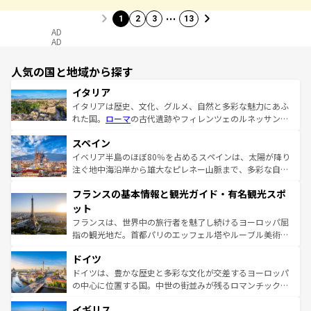
…
1
2
3
13
AD
AD
人気の国と地域から探す
イタリア
イタリアは歴史、文化、グルメ、自然と多彩な魅力にあふ
れた国。
ローマ
の古代遺跡やフィレンツェのルネッサンス
美術、ヴェネツィアの運河など、歴史あるスポットはもち
スペイン
ろん、トスカーナの美しい田園風景やアマルフィ海岸の絶
景など、自然景観も見逃せない。観光の合間には、本場の
イベリア半島のほぼ80％を占めるスペインは、太陽が降り
ピザやパスタなど、絶品のイタリア料理を堪能することも
注ぐ地中海沿岸から雄大なピレネー山脈まで、多彩な自然
できる。朝目覚めてから夜眠るまで、すべての瞬間を楽し
と文化が詰まったヨーロッパ屈指の旅行先だ。多様な地域
フランスの基本情報と観光ガイド・有名観光スポ
ませてくれるイタリアで、忘れられない旅をしてみよう！
文化が根付くこの国では、情熱的なフラメンコ、熱気あふ
なお、新着のイタリア情報は
コンテンツ一覧
を参照してほ
れる闘牛、そして美味しいタパスが生活の一部となってい
ット
しい。
る。首都マドリードの洗練された雰囲気や、バルセロナの
フランスは、世界中の旅行者を魅了し続けるヨーロッパ屈
アートに溢れた街角から、地方では古代ローマ遺跡や中世
指の観光地だ。首都パリのエッフェル塔やルーブル美術館
の城塞都市、穏やかなビーチリゾートまで多彩な表情を見
といった象徴的なスポットから、田舎町の古風な美しさま
せる。地方によって風土や気候が異なるスペインはその個
ドイツ
で、幅広い魅力が詰まっている。華麗な宮殿、歴史的な大
性で訪れる人を魅了する。 なお、新着のスペイン情報は
コ
聖堂、美しいビーチ、そして豊かな自然が、訪れる者を心
ドイツは、豊かな歴史と多彩な文化が交差するヨーロッパ
ンテンツ一覧
を参照してほしい。
から魅了する。また、フランスは美食の国としても知ら
の中心に位置する国。中世の街並みが残るロマンチック街
れ、フランス料理はユネスコ無形文化遺産にも登録されて
道から、未来を先取りするようなモダンな都市まで多様な
イギリス
いる。シャンパンの発祥地であるランス、プロヴァンスの
顔を持つこの国は、どこを歩いても飽きることがない。ベ