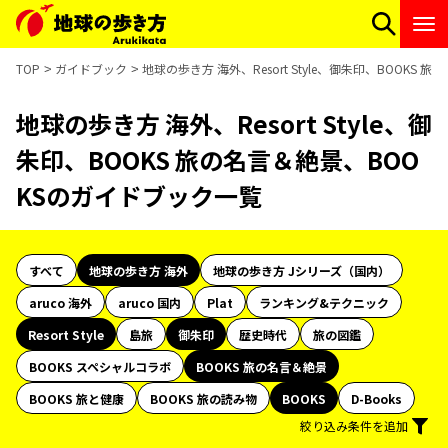
TOP
ガイドブック
地球の歩き方 海外、Resort Style、御朱印、BOOKS
地球の歩き方 海外、Resort Style、御
朱印、BOOKS 旅の名言＆絶景、BOO
KSのガイドブック一覧
すべて
地球の歩き方 海外
地球の歩き方 Jシリーズ（国内）
aruco 海外
aruco 国内
Plat
ランキング&テクニック
Resort Style
島旅
御朱印
歴史時代
旅の図鑑
BOOKS スペシャルコラボ
BOOKS 旅の名言＆絶景
BOOKS 旅と健康
BOOKS 旅の読み物
BOOKS
D-Books
絞り込み条件を追加