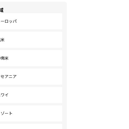
域
ヨーロッパ
北米
中南米
オセアニア
ハワイ
リゾート