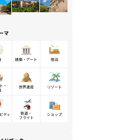
ーマ
食
建築・アート
宿泊
ト・
世界遺産
リゾート
戦
鉄道・
ビティ
ショップ
フライト