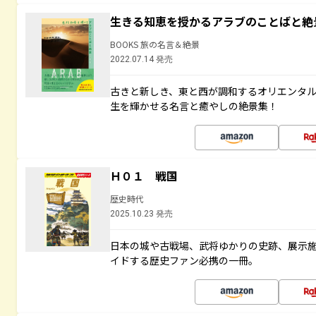
生きる知恵を授かるアラブのことばと絶
BOOKS 旅の名言＆絶景
2022.07.14 発売
古きと新しき、東と西が調和するオリエンタ
生を輝かせる名言と癒やしの絶景集！
Ｈ０１ 戦国
歴史時代
2025.10.23 発売
日本の城や古戦場、武将ゆかりの史跡、展示
イドする歴史ファン必携の一冊。