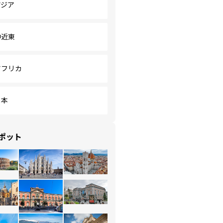
アジア
中近東
アフリカ
日本
ポット