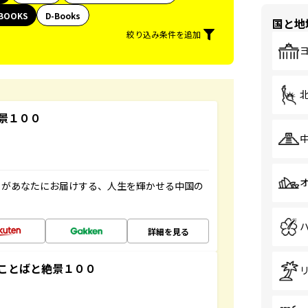
BOOKS
D-Books
国と地
絞り込み条件を追加
景１００
」があなたにお届けする、人生を輝かせる中国の
詳細を見る
ことばと絶景１００