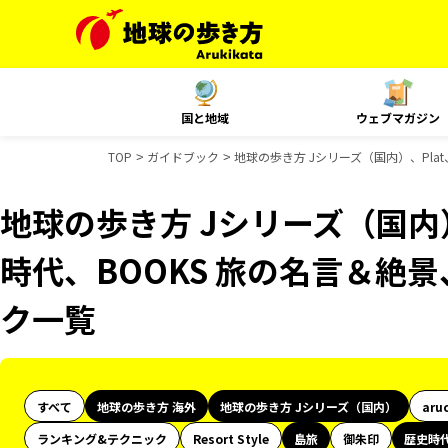
国と地域
ウェブマガジン
TOP
ガイドブック
地球の歩き方 Jシリーズ（国内）、Pla
地球の歩き方 Jシリーズ（国内
時代、BOOKS 旅の名言＆絶景
ク一覧
すべて
地球の歩き方 海外
地球の歩き方 Jシリーズ（国内）
aru
ランキング&テクニック
Resort Style
島旅
御朱印
歴史時