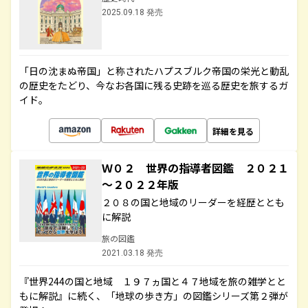
2025.09.18 発売
「日の沈まぬ帝国」と称されたハプスブルク帝国の栄光と動乱
の歴史をたどり、今なお各国に残る史跡を巡る歴史を旅するガ
イド。
詳細を見る
Ｗ０２ 世界の指導者図鑑 ２０２１
～２０２２年版
２０８の国と地域のリーダーを経歴ととも
に解説
旅の図鑑
2021.03.18 発売
『世界244の国と地域 １９７ヵ国と４７地域を旅の雑学とと
もに解説』に続く、「地球の歩き方」の図鑑シリーズ第２弾が