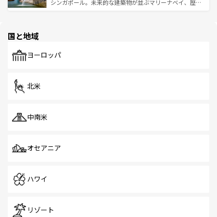
た文化、そして多様な観光資源が、訪れる旅人を魅了し続
うな絶景から文化的な体験まで、香港を存分に楽しみ尽く
シンガポール。未来的な建築物が並ぶマリーナベイ、歴史
ける。 なお、新着のタイ情報は
コンテンツ一覧
を参照して
そう。 なお、新着の香港情報は
コンテンツ一覧
を参照して
と伝統を感じられるエスニックタウン、多数の緑豊かな公
ほしい。
ほしい。
園や自然保護区など、自然が調和した近代的な景観と文化
の多様性あふれるカラフルな町は、どこを歩いても新しい
国と地域
発見がある。さらに、治安のよさや充実した公共交通機関
も、旅行者にとっては魅力的なポイント。グルメも豊富
で、ホーカーズは地元の風情を楽しめる外せないスポット
ヨーロッパ
だ。訪れる人を飽きさせないシンガポールで、多様な魅力
を体感しよう。 なお、新着のシンガポール情報は
コンテン
ツ一覧
を参照してほしい。
北米
中南米
オセアニア
ハワイ
リゾート