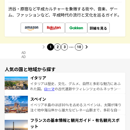
渋谷・原宿など平成カルチャーを象徴する街や、音楽、ゲー
ム、ファッションなど、平成時代の流行と文化を巡るガイド。
詳細を見る
…
1
2
3
10
AD
AD
人気の国と地域から探す
イタリア
イタリアは歴史、文化、グルメ、自然と多彩な魅力にあふ
れた国。
ローマ
の古代遺跡やフィレンツェのルネッサンス
美術、ヴェネツィアの運河など、歴史あるスポットはもち
スペイン
ろん、トスカーナの美しい田園風景やアマルフィ海岸の絶
景など、自然景観も見逃せない。観光の合間には、本場の
イベリア半島のほぼ80％を占めるスペインは、太陽が降り
ピザやパスタなど、絶品のイタリア料理を堪能することも
注ぐ地中海沿岸から雄大なピレネー山脈まで、多彩な自然
できる。朝目覚めてから夜眠るまで、すべての瞬間を楽し
と文化が詰まったヨーロッパ屈指の旅行先だ。多様な地域
フランスの基本情報と観光ガイド・有名観光スポ
ませてくれるイタリアで、忘れられない旅をしてみよう！
文化が根付くこの国では、情熱的なフラメンコ、熱気あふ
なお、新着のイタリア情報は
コンテンツ一覧
を参照してほ
れる闘牛、そして美味しいタパスが生活の一部となってい
ット