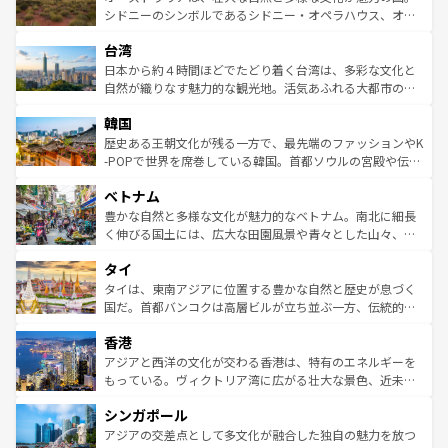
しみながら、その多様性と豊かな歴史を感じることができ
おすすめ。エメラルドグリーンに輝く海をはじめ、豊かな
シドニーのシンボルであるシドニー・オペラハウス、オー
るだろう。車でのロードトリップや列車の旅も、アメリカ
文化や歴史が息づいている。「アロハスピリット」と呼ば
ストラリア東海岸北部に広がる大サンゴ礁地帯グレートバ
ならではの贅沢な旅のスタイルだ。 なお、新着のアメリカ
台湾
れるおもてなしの心で訪れる人々を迎えてくれるハワイの
リアリーフや大陸中央部にそびえるウルル（エアーズロッ
情報は
コンテンツ一覧
を参照してほしい。
人々、おいしいローカルフードやハワイアンミュージッ
ク）、タスマニアの美しい原生林やケアンズの熱帯雨林な
日本から約４時間ほどでたどり着く台湾は、多彩な文化と
ク、伝統的なフラダンスなど、すべてがハワイの魅力を彩
ど、見どころがたくさん。また、カフェやワイン、オージ
自然が織りなす魅力的な観光地。活気あふれる大都市の台
っている。訪れるたびに新しい発見と感動が待っているハ
ービーフなどの食文化も豊かで、美味しいものであふれて
北やノスタルジックな町並みが人気な九份（ジォウフェ
ワイを、存分に味わってほしい。 なお、新着のハワイ情報
韓国
いる。アクティビティも充実しており、サーフィンやダイ
ン）、静ひつな山岳地帯である台湾東部など、都市の喧騒
は
コンテンツ一覧
を参照してほしい。
ビング、ハイキングなど、アウトドア好きにはたまらな
と山間の静けさが共存しており、訪れる人に新しい発見と
歴史ある王朝文化が残る一方で、最先端のファッションやK
い。オーストラリアの多彩な魅力を存分に味わいつくそ
驚きをもたらしてくれる。また、奥深い台湾の食文化も魅
-POPで世界を席巻している韓国。首都ソウルの宮殿や伝統
う。 なお、新着のオーストラリア情報は
コンテンツ一覧
を
力で、夜市などの屋台グルメから高級料理、ヘルシーで美
家屋が並ぶエリアでは韓国の歴史と文化に浸ることがで
参照してほしい。
ベトナム
容にもいいと評判のスイーツなど、バラエティ豊かな料理
き、地方に足を延ばせば四季折々の自然美を楽しむことが
が味わえる。 なお、新着の台湾情報は
コンテンツ一覧
を参
できる。そして、キムチや焼肉、絶品のストリートフード
豊かな自然と多様な文化が魅力的なベトナム。南北に細長
照してほしい。
まで、さまざまな韓国料理が待っている。夜には、韓国な
く伸びる国土には、広大な田園風景や青々とした山々、世
らではのナイトライフも堪能できる。あたたかいホスピタ
界遺産に登録された壮大な自然景観が点在し、都市部では
タイ
リティに包まれながら、韓国の多彩な魅力を心ゆくまで味
急速な発展と共に伝統が息づく。ハノイの古い町並みやホ
わってみてほしい。 なお、新着の韓国情報は
コンテンツ一
ーチミン市のフランス統治時代の建物も、独特の雰囲気を
タイは、東南アジアに位置する豊かな自然と歴史が息づく
覧
を参照してほしい。
醸し出している。また、バラエティの豊かさとおいしさで
国だ。首都バンコクは高層ビルが立ち並ぶ一方、伝統的な
世界中の食通を魅了してやまないベトナム料理も魅力のひ
寺院や市場がいたるところに点在し、古きよき文化と現代
香港
とつ。フォーやバインミー、ベトナムコーヒーなどは、ぜ
の活気が交差している。北部ではチェンマイなどの山岳地
ひ現地で味わいたい。どの地域を訪れてもあたたかい人々
帯で自然と触れ合い、南部ではプーケットやクラビの美し
アジアと西洋の文化が交わる香港は、特有のエネルギーを
が旅行者を迎えてくれるので、きっと忘れられない旅にな
いビーチでリゾート気分を楽しむことができる。タイ料理
もっている。ヴィクトリア湾に広がる壮大な景色、近未来
るはずだ。 なお、新着のベトナム情報は
コンテンツ一覧
を
は世界的に有名で、屋台から高級レストランまで味覚を刺
的なアートスポット、そして歴史と現代が融合した町並
参照してほしい。
シンガポール
激する。気候は一年中温暖で、どの季節にも異なる楽しみ
み、どこを訪れても感動するはず。観光スポットが密集し
が待っている。親しみやすいタイの人々、仏教を中心とし
ており、効率よく見どころを回れるのも魅力。息をのむよ
アジアの交差点として多文化が融合した独自の魅力を放つ