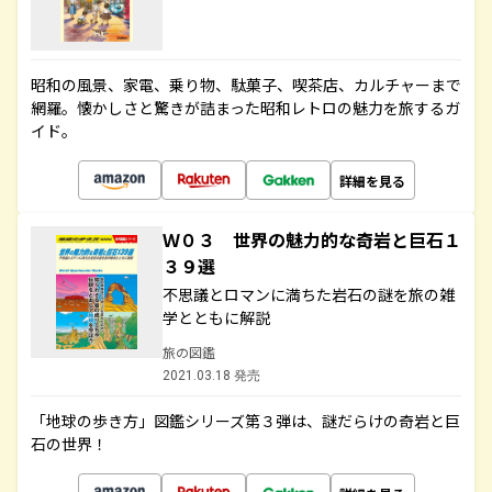
昭和の風景、家電、乗り物、駄菓子、喫茶店、カルチャーまで
網羅。懐かしさと驚きが詰まった昭和レトロの魅力を旅するガ
イド。
詳細を見る
Ｗ０３ 世界の魅力的な奇岩と巨石１
３９選
不思議とロマンに満ちた岩石の謎を旅の雑
学とともに解説
旅の図鑑
2021.03.18 発売
「地球の歩き方」図鑑シリーズ第３弾は、謎だらけの奇岩と巨
石の世界！