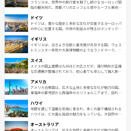
しい。
る。首都マドリードの洗練された雰囲気や、バルセロナの
フランスは、世界中の旅行者を魅了し続けるヨーロッパ屈
アートに溢れた街角から、地方では古代ローマ遺跡や中世
指の観光地だ。首都パリのエッフェル塔やルーブル美術館
の城塞都市、穏やかなビーチリゾートまで多彩な表情を見
といった象徴的なスポットから、田舎町の古風な美しさま
せる。地方によって風土や気候が異なるスペインはその個
ドイツ
で、幅広い魅力が詰まっている。華麗な宮殿、歴史的な大
性で訪れる人を魅了する。 なお、新着のスペイン情報は
コ
聖堂、美しいビーチ、そして豊かな自然が、訪れる者を心
ドイツは、豊かな歴史と多彩な文化が交差するヨーロッパ
ンテンツ一覧
を参照してほしい。
から魅了する。また、フランスは美食の国としても知ら
の中心に位置する国。中世の街並みが残るロマンチック街
れ、フランス料理はユネスコ無形文化遺産にも登録されて
道から、未来を先取りするようなモダンな都市まで多様な
イギリス
いる。シャンパンの発祥地であるランス、プロヴァンスの
顔を持つこの国は、どこを歩いても飽きることがない。ベ
香り高いラベンダー畑など、多彩な楽しみ方が可能だ。さ
ルリンの文化的活気、バイエルン州のアルプスの絶景、そ
イギリスは、古きよき伝統と最先端が共存する国。ウェス
らに、パリ以外の地域にも魅力が溢れており、どの街角に
してライン川沿いのワイン畑といった風景は必見。ビール
トミンスター寺院や大英博物館のようなランドマーク、歴
も豊かな歴史と文化が息づいている。パリ以外の個性あふ
とソーセージを味わいながら地元の人と過ごす楽しい時間
史ある大学都市、美しい丘陵地帯や牧歌的な風景など、エ
れる地方に足を運ぶとそれぞれで全く異なる文化を体験で
スイス
は、お酒好きな人にはぜひ体験してほしい。 なお、新着の
リアごとに異なる魅力がある。また、優雅なアフタヌーン
きるだろう。 なお、新着のフランス情報は
コンテンツ一覧
ドイツ情報は
コンテンツ一覧
を参照してほしい。
ティー、ビール好きにはたまらない英国パブ、サッカー観
スイスの国土面積は九州ほどの広さだが、運行時刻が正確
を参照してほしい。
戦など、本場だからこそできる体験も豊富。イギリスを旅
な交通網が整備されており、初心者でも安心して個人旅行
して楽しみつくそう。 なお、新着のイギリス情報は
コンテ
を楽しめる。日本同様に時刻表どおりの旅が可能だ。中世
アメリカ
ンツ一覧
を参照してほしい。
の建物がそのまま残る町や、スイスならではのユニークな
博物館もあり、アルプス観光だけでなく町歩きも満喫する
アメリカ合衆国は、広大な土地と多様な文化が魅力の国。
ことができる。国民の所得が高いため物価も高いが、旅行
東海岸の都市部から西海岸のカリフォルニアまで、訪れる
者向けの交通パス提供のサービスもあり、うまく活用すれ
場所ごとに異なる風景と体験が待っている。ニューヨーク
ハワイ
ば市内交通費無料で観光を楽しむこともできる。 なお、新
のような巨大都市は、観光、ショッピング、エンターテイ
着のスイス情報は
コンテンツ一覧
を参照してほしい。
ンメントが詰まった刺激的なスポットだ。一方、アメリカ
年間を通じて温暖な気候に恵まれ、多くの島で構成される
西部には大自然が広がり、グランドキャニオンやイエロー
ハワイは、どの島も独自の魅力をもっている。大自然の神
ストーン国立公園といった絶景が堪能できる。さらに、南
秘を感じたいなら、火山が生み出した壮大な景観を誇るハ
オーストラリア
部のニューオーリンズでは、音楽と美食が融合した独特の
ワイ島は見逃せない。また、定番の観光地といえばオアフ
文化が魅力。旅行者はアメリカの各地域で異なる魅力を楽
島だが、静かな自然を求めるならマウイ島やカウアイ島が
オーストラリアは、壮大な自然と多様な文化が魅力の国。