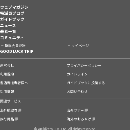
ウェブマガジン
特派員ブログ
ガイドブック
ニュース
著者一覧
コミュニティ
新規会員登録
マイページ
GOOD LUCK TRIP
運営会社
プライバシーポリシー
利用規約
ガイドライン
書店御担当者様へ
ガイドブックに投稿する
採用情報
お問い合わせ
関連サービス
海外航空券
海外ツアー
旅行用品
海外のおみやげ
© Arukikata. Co.,Ltd. All rights reserved.