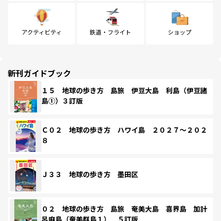
アクティビティ
鉄道・フライト
ショップ
新刊ガイドブック
１５ 地球の歩き方 島旅 伊豆大島 利島（伊豆諸
島①）３訂版
Ｃ０２ 地球の歩き方 ハワイ島 ２０２７～２０２
８
Ｊ３３ 地球の歩き方 墨田区
０２ 地球の歩き方 島旅 奄美大島 喜界島 加計
呂麻島（奄美群島１） ５訂版