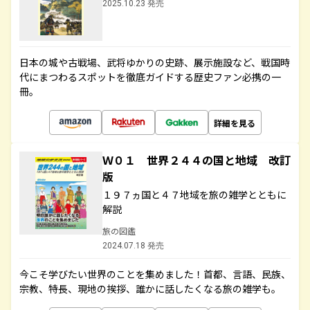
2025.10.23 発売
日本の城や古戦場、武将ゆかりの史跡、展示施設など、戦国時
代にまつわるスポットを徹底ガイドする歴史ファン必携の一
冊。
詳細を見る
Ｗ０１ 世界２４４の国と地域 改訂
版
１９７ヵ国と４７地域を旅の雑学とともに
解説
旅の図鑑
2024.07.18 発売
今こそ学びたい世界のことを集めました！首都、言語、民族、
宗教、特長、現地の挨拶、誰かに話したくなる旅の雑学も。