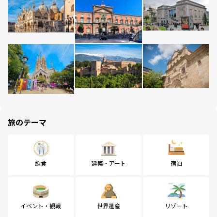
旅のテーマ
飲食
建築・アート
宿泊
イベント・観戦
世界遺産
リゾート