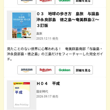
詳細を見る
０３ 地球の歩き方 島旅 与論島
沖永良部島 徳之島～奄美群島②～
３訂版
島旅
2025.12.11 発売
見たことのない世界に心奪われる！ 奄美群島南部「与論島・
沖永良部島・徳之島」の三島だけをフィーチャーした完全ガイ
ド。
詳細を見る
Ｈ０４ 平成
歴史時代
2026.09.17 発売