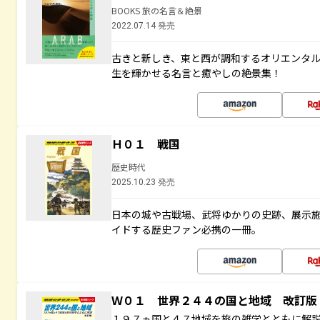
BOOKS 旅の名言＆絶景
2022.07.14 発売
古きと新しき、東と西が調和するオリエンタ
生を輝かせる名言と癒やしの絶景集！
Ｈ０１ 戦国
歴史時代
2025.10.23 発売
日本の城や古戦場、武将ゆかりの史跡、展示
イドする歴史ファン必携の一冊。
Ｗ０１ 世界２４４の国と地域 改訂版
１９７ヵ国と４７地域を旅の雑学とともに解