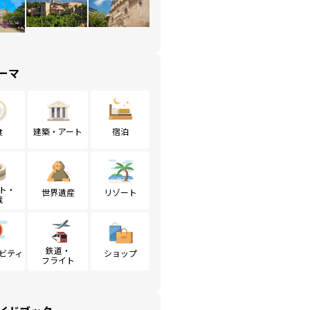
ーマ
食
建築・アート
宿泊
ト・
世界遺産
リゾート
戦
鉄道・
ビティ
ショップ
フライト