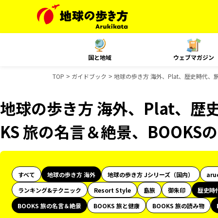
国と地域
ウェブマガジン
TOP
ガイドブック
地球の歩き方 海外、Plat、歴史時代、
地球の歩き方 海外、Plat、歴
KS 旅の名言＆絶景、BOOK
すべて
地球の歩き方 海外
地球の歩き方 Jシリーズ（国内）
aru
ランキング&テクニック
Resort Style
島旅
御朱印
歴史時
BOOKS 旅の名言＆絶景
BOOKS 旅と健康
BOOKS 旅の読み物