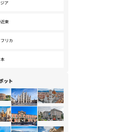
アジア
中近東
アフリカ
日本
ポット