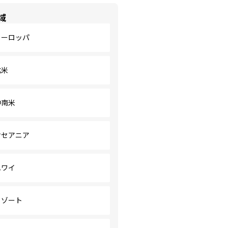
域
ヨーロッパ
北米
中南米
オセアニア
ハワイ
リゾート