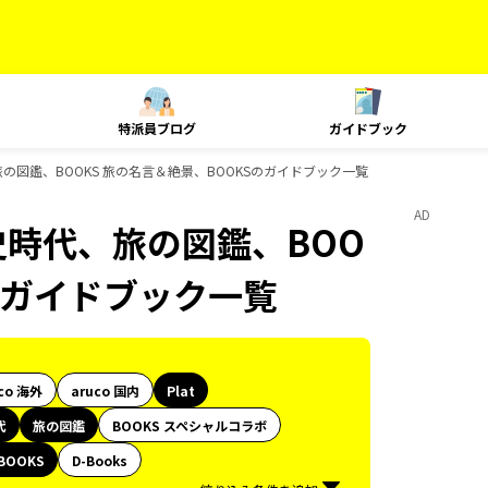
特派員ブログ
ガイドブック
旅の図鑑、BOOKS 旅の名言＆絶景、BOOKSのガイドブック一覧
AD
史時代、旅の図鑑、BOO
Sのガイドブック一覧
co 海外
aruco 国内
Plat
代
旅の図鑑
BOOKS スペシャルコラボ
BOOKS
D-Books