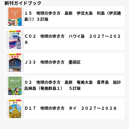
新刊ガイドブック
１５ 地球の歩き方 島旅 伊豆大島 利島（伊豆諸
島①）３訂版
Ｃ０２ 地球の歩き方 ハワイ島 ２０２７～２０２
８
Ｊ３３ 地球の歩き方 墨田区
０２ 地球の歩き方 島旅 奄美大島 喜界島 加計
呂麻島（奄美群島１） ５訂版
Ｄ１７ 地球の歩き方 タイ ２０２７～２０２８