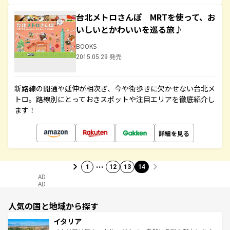
台北メトロさんぽ MRTを使って、お
いしいとかわいいを巡る旅♪
BOOKS
2015.05.29 発売
新路線の開通や延伸が相次ぎ、今や街歩きに欠かせない台北メ
トロ。路線別にとっておきスポットや注目エリアを徹底紹介し
ます！
詳細を見る
…
1
12
13
14
AD
AD
人気の国と地域から探す
イタリア