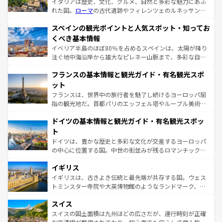
イタリアは歴史、文化、グルメ、自然と多彩な魅力にあふ
れた国。
ローマ
の古代遺跡やフィレンツェのルネッサンス
美術、ヴェネツィアの運河など、歴史あるスポットはもち
スペインの観光ポイントと人気スポット・知ってお
ろん、トスカーナの美しい田園風景やアマルフィ海岸の絶
景など、自然景観も見逃せない。観光の合間には、本場の
くべき基本情報
ピザやパスタなど、絶品のイタリア料理を堪能することも
イベリア半島のほぼ80％を占めるスペインは、太陽が降り
できる。朝目覚めてから夜眠るまで、すべての瞬間を楽し
注ぐ地中海沿岸から雄大なピレネー山脈まで、多彩な自然
ませてくれるイタリアで、忘れられない旅をしてみよう！
と文化が詰まったヨーロッパ屈指の旅行先だ。多様な地域
なお、新着のイタリア情報は
コンテンツ一覧
を参照してほ
フランスの基本情報と観光ガイド・有名観光スポ
文化が根付くこの国では、情熱的なフラメンコ、熱気あふ
しい。
れる闘牛、そして美味しいタパスが生活の一部となってい
ット
る。首都マドリードの洗練された雰囲気や、バルセロナの
フランスは、世界中の旅行者を魅了し続けるヨーロッパ屈
アートに溢れた街角から、地方では古代ローマ遺跡や中世
指の観光地だ。首都パリのエッフェル塔やルーブル美術館
の城塞都市、穏やかなビーチリゾートまで多彩な表情を見
といった象徴的なスポットから、田舎町の古風な美しさま
せる。地方によって風土や気候が異なるスペインはその個
ドイツの基本情報と観光ガイド・有名観光スポッ
で、幅広い魅力が詰まっている。華麗な宮殿、歴史的な大
性で訪れる人を魅了する。 なお、新着のスペイン情報は
コ
聖堂、美しいビーチ、そして豊かな自然が、訪れる者を心
ト
ンテンツ一覧
を参照してほしい。
から魅了する。また、フランスは美食の国としても知ら
ドイツは、豊かな歴史と多彩な文化が交差するヨーロッパ
れ、フランス料理はユネスコ無形文化遺産にも登録されて
の中心に位置する国。中世の街並みが残るロマンチック街
いる。シャンパンの発祥地であるランス、プロヴァンスの
道から、未来を先取りするようなモダンな都市まで多様な
香り高いラベンダー畑など、多彩な楽しみ方が可能だ。さ
イギリス
顔を持つこの国は、どこを歩いても飽きることがない。ベ
らに、パリ以外の地域にも魅力が溢れており、どの街角に
ルリンの文化的活気、バイエルン州のアルプスの絶景、そ
イギリスは、古きよき伝統と最先端が共存する国。ウェス
も豊かな歴史と文化が息づいている。パリ以外の個性あふ
してライン川沿いのワイン畑といった風景は必見。ビール
トミンスター寺院や大英博物館のようなランドマーク、歴
れる地方に足を運ぶとそれぞれで全く異なる文化を体験で
とソーセージを味わいながら地元の人と過ごす楽しい時間
史ある大学都市、美しい丘陵地帯や牧歌的な風景など、エ
きるだろう。 なお、新着のフランス情報は
コンテンツ一覧
スイス
は、お酒好きな人にはぜひ体験してほしい。 なお、新着の
リアごとに異なる魅力がある。また、優雅なアフタヌーン
を参照してほしい。
ドイツ情報は
コンテンツ一覧
を参照してほしい。
ティー、ビール好きにはたまらない英国パブ、サッカー観
スイスの国土面積は九州ほどの広さだが、運行時刻が正確
戦など、本場だからこそできる体験も豊富。イギリスを旅