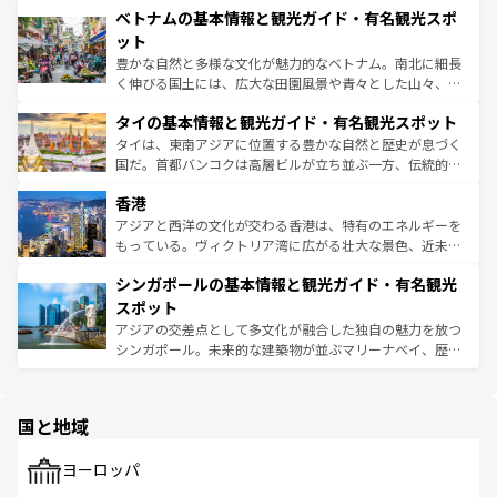
参照してほしい。
ベトナムの基本情報と観光ガイド・有名観光スポ
容にもいいと評判のスイーツなど、バラエティ豊かな料理
き、地方に足を延ばせば四季折々の自然美を楽しむことが
が味わえる。 なお、新着の台湾情報は
コンテンツ一覧
を参
できる。そして、キムチや焼肉、絶品のストリートフード
ット
照してほしい。
まで、さまざまな韓国料理が待っている。夜には、韓国な
豊かな自然と多様な文化が魅力的なベトナム。南北に細長
らではのナイトライフも堪能できる。あたたかいホスピタ
く伸びる国土には、広大な田園風景や青々とした山々、世
リティに包まれながら、韓国の多彩な魅力を心ゆくまで味
界遺産に登録された壮大な自然景観が点在し、都市部では
わってみてほしい。 なお、新着の韓国情報は
コンテンツ一
タイの基本情報と観光ガイド・有名観光スポット
急速な発展と共に伝統が息づく。ハノイの古い町並みやホ
覧
を参照してほしい。
ーチミン市のフランス統治時代の建物も、独特の雰囲気を
タイは、東南アジアに位置する豊かな自然と歴史が息づく
醸し出している。また、バラエティの豊かさとおいしさで
国だ。首都バンコクは高層ビルが立ち並ぶ一方、伝統的な
世界中の食通を魅了してやまないベトナム料理も魅力のひ
寺院や市場がいたるところに点在し、古きよき文化と現代
香港
とつ。フォーやバインミー、ベトナムコーヒーなどは、ぜ
の活気が交差している。北部ではチェンマイなどの山岳地
ひ現地で味わいたい。どの地域を訪れてもあたたかい人々
帯で自然と触れ合い、南部ではプーケットやクラビの美し
アジアと西洋の文化が交わる香港は、特有のエネルギーを
が旅行者を迎えてくれるので、きっと忘れられない旅にな
いビーチでリゾート気分を楽しむことができる。タイ料理
もっている。ヴィクトリア湾に広がる壮大な景色、近未来
るはずだ。 なお、新着のベトナム情報は
コンテンツ一覧
を
は世界的に有名で、屋台から高級レストランまで味覚を刺
的なアートスポット、そして歴史と現代が融合した町並
参照してほしい。
シンガポールの基本情報と観光ガイド・有名観光
激する。気候は一年中温暖で、どの季節にも異なる楽しみ
み、どこを訪れても感動するはず。観光スポットが密集し
が待っている。親しみやすいタイの人々、仏教を中心とし
ており、効率よく見どころを回れるのも魅力。息をのむよ
スポット
た文化、そして多様な観光資源が、訪れる旅人を魅了し続
うな絶景から文化的な体験まで、香港を存分に楽しみ尽く
アジアの交差点として多文化が融合した独自の魅力を放つ
ける。 なお、新着のタイ情報は
コンテンツ一覧
を参照して
そう。 なお、新着の香港情報は
コンテンツ一覧
を参照して
シンガポール。未来的な建築物が並ぶマリーナベイ、歴史
ほしい。
ほしい。
と伝統を感じられるエスニックタウン、多数の緑豊かな公
園や自然保護区など、自然が調和した近代的な景観と文化
の多様性あふれるカラフルな町は、どこを歩いても新しい
国と地域
発見がある。さらに、治安のよさや充実した公共交通機関
も、旅行者にとっては魅力的なポイント。グルメも豊富
で、ホーカーズは地元の風情を楽しめる外せないスポット
ヨーロッパ
だ。訪れる人を飽きさせないシンガポールで、多様な魅力