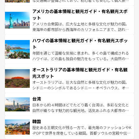
な交通網が整備されており、初心者でも安心して個人旅行
して楽しみつくそう。 なお、新着のイギリス情報は
コンテ
を楽しめる。日本同様に時刻表どおりの旅が可能だ。中世
アメリカの基本情報と観光ガイド・有名観光スポ
ンツ一覧
を参照してほしい。
の建物がそのまま残る町や、スイスならではのユニークな
博物館もあり、アルプス観光だけでなく町歩きも満喫する
ット
ことができる。国民の所得が高いため物価も高いが、旅行
アメリカ合衆国は、広大な土地と多様な文化が魅力の国。
者向けの交通パス提供のサービスもあり、うまく活用すれ
東海岸の都市部から西海岸のカリフォルニアまで、訪れる
ば市内交通費無料で観光を楽しむこともできる。 なお、新
場所ごとに異なる風景と体験が待っている。ニューヨーク
着のスイス情報は
コンテンツ一覧
を参照してほしい。
ハワイの基本情報と観光ガイド・有名観光スポッ
のような巨大都市は、観光、ショッピング、エンターテイ
ンメントが詰まった刺激的なスポットだ。一方、アメリカ
ト
西部には大自然が広がり、グランドキャニオンやイエロー
年間を通じて温暖な気候に恵まれ、多くの島で構成される
ストーン国立公園といった絶景が堪能できる。さらに、南
ハワイは、どの島も独自の魅力をもっている。大自然の神
部のニューオーリンズでは、音楽と美食が融合した独特の
秘を感じたいなら、火山が生み出した壮大な景観を誇るハ
文化が魅力。旅行者はアメリカの各地域で異なる魅力を楽
オーストラリアの基本情報と観光ガイド・有名観
ワイ島は見逃せない。また、定番の観光地といえばオアフ
しみながら、その多様性と豊かな歴史を感じることができ
島だが、静かな自然を求めるならマウイ島やカウアイ島が
光スポット
るだろう。車でのロードトリップや列車の旅も、アメリカ
おすすめ。エメラルドグリーンに輝く海をはじめ、豊かな
オーストラリアは、壮大な自然と多様な文化が魅力の国。
ならではの贅沢な旅のスタイルだ。 なお、新着のアメリカ
文化や歴史が息づいている。「アロハスピリット」と呼ば
シドニーのシンボルであるシドニー・オペラハウス、オー
情報は
コンテンツ一覧
を参照してほしい。
れるおもてなしの心で訪れる人々を迎えてくれるハワイの
ストラリア東海岸北部に広がる大サンゴ礁地帯グレートバ
人々、おいしいローカルフードやハワイアンミュージッ
台湾
リアリーフや大陸中央部にそびえるウルル（エアーズロッ
ク、伝統的なフラダンスなど、すべてがハワイの魅力を彩
ク）、タスマニアの美しい原生林やケアンズの熱帯雨林な
日本から約４時間ほどでたどり着く台湾は、多彩な文化と
っている。訪れるたびに新しい発見と感動が待っているハ
ど、見どころがたくさん。また、カフェやワイン、オージ
自然が織りなす魅力的な観光地。活気あふれる大都市の台
ワイを、存分に味わってほしい。 なお、新着のハワイ情報
ービーフなどの食文化も豊かで、美味しいものであふれて
北やノスタルジックな町並みが人気な九份（ジォウフェ
は
コンテンツ一覧
を参照してほしい。
韓国
いる。アクティビティも充実しており、サーフィンやダイ
ン）、静ひつな山岳地帯である台湾東部など、都市の喧騒
ビング、ハイキングなど、アウトドア好きにはたまらな
と山間の静けさが共存しており、訪れる人に新しい発見と
歴史ある王朝文化が残る一方で、最先端のファッションやK
い。オーストラリアの多彩な魅力を存分に味わいつくそ
驚きをもたらしてくれる。また、奥深い台湾の食文化も魅
-POPで世界を席巻している韓国。首都ソウルの宮殿や伝統
う。 なお、新着のオーストラリア情報は
コンテンツ一覧
を
力で、夜市などの屋台グルメから高級料理、ヘルシーで美
家屋が並ぶエリアでは韓国の歴史と文化に浸ることがで