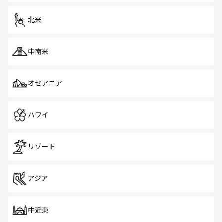
を体感しよう。 なお、新着のシンガポール情報は
コンテン
ツ一覧
を参照してほしい。
北米
中南米
オセアニア
ハワイ
リゾート
アジア
中近東