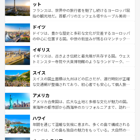
なお、新着のイタリア情報は
コンテンツ一覧
を参照してほ
れる闘牛、そして美味しいタパスが生活の一部となってい
ット
しい。
る。首都マドリードの洗練された雰囲気や、バルセロナの
フランスは、世界中の旅行者を魅了し続けるヨーロッパ屈
アートに溢れた街角から、地方では古代ローマ遺跡や中世
指の観光地だ。首都パリのエッフェル塔やルーブル美術館
の城塞都市、穏やかなビーチリゾートまで多彩な表情を見
といった象徴的なスポットから、田舎町の古風な美しさま
せる。地方によって風土や気候が異なるスペインはその個
ドイツ
で、幅広い魅力が詰まっている。華麗な宮殿、歴史的な大
性で訪れる人を魅了する。 なお、新着のスペイン情報は
コ
聖堂、美しいビーチ、そして豊かな自然が、訪れる者を心
ドイツは、豊かな歴史と多彩な文化が交差するヨーロッパ
ンテンツ一覧
を参照してほしい。
から魅了する。また、フランスは美食の国としても知ら
の中心に位置する国。中世の街並みが残るロマンチック街
れ、フランス料理はユネスコ無形文化遺産にも登録されて
道から、未来を先取りするようなモダンな都市まで多様な
イギリス
いる。シャンパンの発祥地であるランス、プロヴァンスの
顔を持つこの国は、どこを歩いても飽きることがない。ベ
香り高いラベンダー畑など、多彩な楽しみ方が可能だ。さ
ルリンの文化的活気、バイエルン州のアルプスの絶景、そ
イギリスは、古きよき伝統と最先端が共存する国。ウェス
らに、パリ以外の地域にも魅力が溢れており、どの街角に
してライン川沿いのワイン畑といった風景は必見。ビール
トミンスター寺院や大英博物館のようなランドマーク、歴
も豊かな歴史と文化が息づいている。パリ以外の個性あふ
とソーセージを味わいながら地元の人と過ごす楽しい時間
史ある大学都市、美しい丘陵地帯や牧歌的な風景など、エ
れる地方に足を運ぶとそれぞれで全く異なる文化を体験で
スイス
は、お酒好きな人にはぜひ体験してほしい。 なお、新着の
リアごとに異なる魅力がある。また、優雅なアフタヌーン
きるだろう。 なお、新着のフランス情報は
コンテンツ一覧
ドイツ情報は
コンテンツ一覧
を参照してほしい。
ティー、ビール好きにはたまらない英国パブ、サッカー観
スイスの国土面積は九州ほどの広さだが、運行時刻が正確
を参照してほしい。
戦など、本場だからこそできる体験も豊富。イギリスを旅
な交通網が整備されており、初心者でも安心して個人旅行
して楽しみつくそう。 なお、新着のイギリス情報は
コンテ
を楽しめる。日本同様に時刻表どおりの旅が可能だ。中世
アメリカ
ンツ一覧
を参照してほしい。
の建物がそのまま残る町や、スイスならではのユニークな
博物館もあり、アルプス観光だけでなく町歩きも満喫する
アメリカ合衆国は、広大な土地と多様な文化が魅力の国。
ことができる。国民の所得が高いため物価も高いが、旅行
東海岸の都市部から西海岸のカリフォルニアまで、訪れる
者向けの交通パス提供のサービスもあり、うまく活用すれ
場所ごとに異なる風景と体験が待っている。ニューヨーク
ハワイ
ば市内交通費無料で観光を楽しむこともできる。 なお、新
のような巨大都市は、観光、ショッピング、エンターテイ
着のスイス情報は
コンテンツ一覧
を参照してほしい。
ンメントが詰まった刺激的なスポットだ。一方、アメリカ
年間を通じて温暖な気候に恵まれ、多くの島で構成される
西部には大自然が広がり、グランドキャニオンやイエロー
ハワイは、どの島も独自の魅力をもっている。大自然の神
ストーン国立公園といった絶景が堪能できる。さらに、南
秘を感じたいなら、火山が生み出した壮大な景観を誇るハ