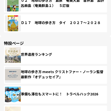
０２ 地球の歩き方 島旅 奄美大島 喜界島 加計
呂麻島（奄美群島１） ５訂版
Ｄ１７ 地球の歩き方 タイ ２０２７～２０２８
特設ページ
世界遺産ランキング
地球の歩き方 meets クリストファー・ノーラン監督
最新作『オデュッセイア』
準備も滞在もスマートに！ トラベルハック2026