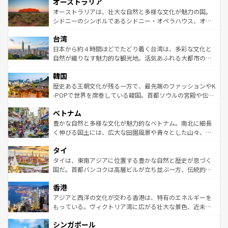
オーストラリア
部のニューオーリンズでは、音楽と美食が融合した独特の
ワイ島は見逃せない。また、定番の観光地といえばオアフ
文化が魅力。旅行者はアメリカの各地域で異なる魅力を楽
島だが、静かな自然を求めるならマウイ島やカウアイ島が
オーストラリアは、壮大な自然と多様な文化が魅力の国。
しみながら、その多様性と豊かな歴史を感じることができ
おすすめ。エメラルドグリーンに輝く海をはじめ、豊かな
シドニーのシンボルであるシドニー・オペラハウス、オー
るだろう。車でのロードトリップや列車の旅も、アメリカ
文化や歴史が息づいている。「アロハスピリット」と呼ば
ストラリア東海岸北部に広がる大サンゴ礁地帯グレートバ
ならではの贅沢な旅のスタイルだ。 なお、新着のアメリカ
台湾
れるおもてなしの心で訪れる人々を迎えてくれるハワイの
リアリーフや大陸中央部にそびえるウルル（エアーズロッ
情報は
コンテンツ一覧
を参照してほしい。
人々、おいしいローカルフードやハワイアンミュージッ
ク）、タスマニアの美しい原生林やケアンズの熱帯雨林な
日本から約４時間ほどでたどり着く台湾は、多彩な文化と
ク、伝統的なフラダンスなど、すべてがハワイの魅力を彩
ど、見どころがたくさん。また、カフェやワイン、オージ
自然が織りなす魅力的な観光地。活気あふれる大都市の台
っている。訪れるたびに新しい発見と感動が待っているハ
ービーフなどの食文化も豊かで、美味しいものであふれて
北やノスタルジックな町並みが人気な九份（ジォウフェ
ワイを、存分に味わってほしい。 なお、新着のハワイ情報
韓国
いる。アクティビティも充実しており、サーフィンやダイ
ン）、静ひつな山岳地帯である台湾東部など、都市の喧騒
は
コンテンツ一覧
を参照してほしい。
ビング、ハイキングなど、アウトドア好きにはたまらな
と山間の静けさが共存しており、訪れる人に新しい発見と
歴史ある王朝文化が残る一方で、最先端のファッションやK
い。オーストラリアの多彩な魅力を存分に味わいつくそ
驚きをもたらしてくれる。また、奥深い台湾の食文化も魅
-POPで世界を席巻している韓国。首都ソウルの宮殿や伝統
う。 なお、新着のオーストラリア情報は
コンテンツ一覧
を
力で、夜市などの屋台グルメから高級料理、ヘルシーで美
家屋が並ぶエリアでは韓国の歴史と文化に浸ることがで
参照してほしい。
ベトナム
容にもいいと評判のスイーツなど、バラエティ豊かな料理
き、地方に足を延ばせば四季折々の自然美を楽しむことが
が味わえる。 なお、新着の台湾情報は
コンテンツ一覧
を参
できる。そして、キムチや焼肉、絶品のストリートフード
豊かな自然と多様な文化が魅力的なベトナム。南北に細長
照してほしい。
まで、さまざまな韓国料理が待っている。夜には、韓国な
く伸びる国土には、広大な田園風景や青々とした山々、世
らではのナイトライフも堪能できる。あたたかいホスピタ
界遺産に登録された壮大な自然景観が点在し、都市部では
タイ
リティに包まれながら、韓国の多彩な魅力を心ゆくまで味
急速な発展と共に伝統が息づく。ハノイの古い町並みやホ
わってみてほしい。 なお、新着の韓国情報は
コンテンツ一
ーチミン市のフランス統治時代の建物も、独特の雰囲気を
タイは、東南アジアに位置する豊かな自然と歴史が息づく
覧
を参照してほしい。
醸し出している。また、バラエティの豊かさとおいしさで
国だ。首都バンコクは高層ビルが立ち並ぶ一方、伝統的な
世界中の食通を魅了してやまないベトナム料理も魅力のひ
寺院や市場がいたるところに点在し、古きよき文化と現代
香港
とつ。フォーやバインミー、ベトナムコーヒーなどは、ぜ
の活気が交差している。北部ではチェンマイなどの山岳地
ひ現地で味わいたい。どの地域を訪れてもあたたかい人々
帯で自然と触れ合い、南部ではプーケットやクラビの美し
アジアと西洋の文化が交わる香港は、特有のエネルギーを
が旅行者を迎えてくれるので、きっと忘れられない旅にな
いビーチでリゾート気分を楽しむことができる。タイ料理
もっている。ヴィクトリア湾に広がる壮大な景色、近未来
るはずだ。 なお、新着のベトナム情報は
コンテンツ一覧
を
は世界的に有名で、屋台から高級レストランまで味覚を刺
的なアートスポット、そして歴史と現代が融合した町並
参照してほしい。
シンガポール
激する。気候は一年中温暖で、どの季節にも異なる楽しみ
み、どこを訪れても感動するはず。観光スポットが密集し