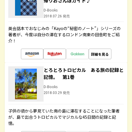
帰りおさんぽガイド♪
D-Books
2018.07.26 発売
英会話本でおなじみの「Kayoの“秘密のノート”」シリーズの
著者が、今度は自分の滞在するロンドン南東の田舎町をご紹
介！
詳細を見る
とろとろトロピカル ある旅の記録と
記憶。 第1巻
D-Books
2018.03.29 発売
子供の頃から夢見ていた南の島に滞在することになった筆者
が、島で出合うトロピカルでマジカルな45日間の記録と記
憶。