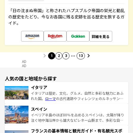
「日の沈まぬ帝国」と称されたハプスブルク帝国の栄光と動乱
の歴史をたどり、今なお各国に残る史跡を巡る歴史を旅するガ
イド。
詳細を見る
…
1
2
3
13
AD
AD
人気の国と地域から探す
イタリア
イタリアは歴史、文化、グルメ、自然と多彩な魅力にあふ
れた国。
ローマ
の古代遺跡やフィレンツェのルネッサンス
美術、ヴェネツィアの運河など、歴史あるスポットはもち
スペイン
ろん、トスカーナの美しい田園風景やアマルフィ海岸の絶
景など、自然景観も見逃せない。観光の合間には、本場の
イベリア半島のほぼ80％を占めるスペインは、太陽が降り
ピザやパスタなど、絶品のイタリア料理を堪能することも
注ぐ地中海沿岸から雄大なピレネー山脈まで、多彩な自然
できる。朝目覚めてから夜眠るまで、すべての瞬間を楽し
と文化が詰まったヨーロッパ屈指の旅行先だ。多様な地域
フランスの基本情報と観光ガイド・有名観光スポ
ませてくれるイタリアで、忘れられない旅をしてみよう！
文化が根付くこの国では、情熱的なフラメンコ、熱気あふ