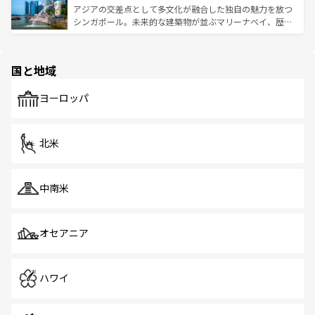
が待っている。親しみやすいタイの人々、仏教を中心とし
ており、効率よく見どころを回れるのも魅力。息をのむよ
アジアの交差点として多文化が融合した独自の魅力を放つ
た文化、そして多様な観光資源が、訪れる旅人を魅了し続
うな絶景から文化的な体験まで、香港を存分に楽しみ尽く
シンガポール。未来的な建築物が並ぶマリーナベイ、歴史
ける。 なお、新着のタイ情報は
コンテンツ一覧
を参照して
そう。 なお、新着の香港情報は
コンテンツ一覧
を参照して
と伝統を感じられるエスニックタウン、多数の緑豊かな公
ほしい。
ほしい。
園や自然保護区など、自然が調和した近代的な景観と文化
の多様性あふれるカラフルな町は、どこを歩いても新しい
国と地域
発見がある。さらに、治安のよさや充実した公共交通機関
も、旅行者にとっては魅力的なポイント。グルメも豊富
で、ホーカーズは地元の風情を楽しめる外せないスポット
ヨーロッパ
だ。訪れる人を飽きさせないシンガポールで、多様な魅力
を体感しよう。 なお、新着のシンガポール情報は
コンテン
ツ一覧
を参照してほしい。
北米
中南米
オセアニア
ハワイ