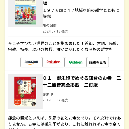
版
１９７ヵ国と４７地域を旅の雑学とともに
解説
旅の図鑑
2024.07.18 発売
今こそ学びたい世界のことを集めました！首都、言語、民族、
宗教、特長、現地の挨拶、誰かに話したくなる旅の雑学も。
詳細を見る
０１ 御朱印でめぐる鎌倉のお寺 三
十三観音完全掲載 三訂版
御朱印
2019.08.07 発売
鎌倉の観光といえば、季節の花とお寺めぐり。それだけではあ
りません。お寺には御朱印があり、これに触れればお寺の全て