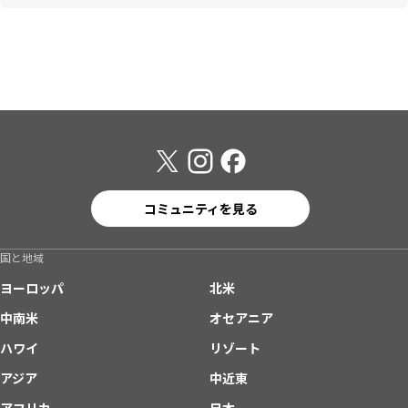
コミュニティを見る
国と地域
ヨーロッパ
北米
中南米
オセアニア
ハワイ
リゾート
アジア
中近東
アフリカ
日本