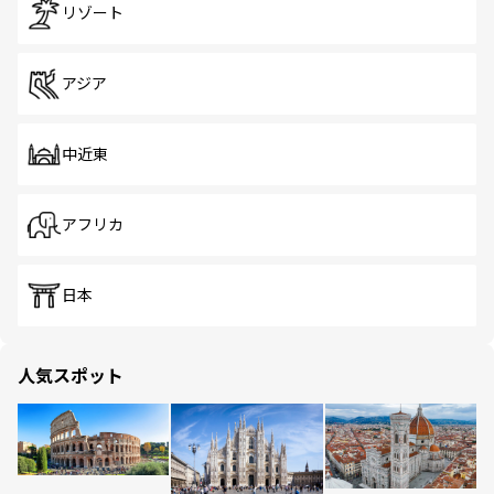
リゾート
アジア
中近東
アフリカ
日本
人気スポット