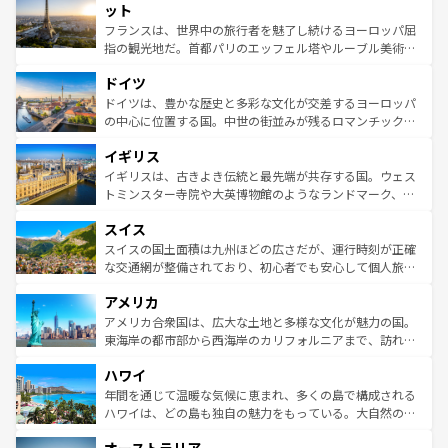
なお、新着のイタリア情報は
コンテンツ一覧
を参照してほ
れる闘牛、そして美味しいタパスが生活の一部となってい
ット
しい。
る。首都マドリードの洗練された雰囲気や、バルセロナの
フランスは、世界中の旅行者を魅了し続けるヨーロッパ屈
アートに溢れた街角から、地方では古代ローマ遺跡や中世
指の観光地だ。首都パリのエッフェル塔やルーブル美術館
の城塞都市、穏やかなビーチリゾートまで多彩な表情を見
といった象徴的なスポットから、田舎町の古風な美しさま
せる。地方によって風土や気候が異なるスペインはその個
ドイツ
で、幅広い魅力が詰まっている。華麗な宮殿、歴史的な大
性で訪れる人を魅了する。 なお、新着のスペイン情報は
コ
聖堂、美しいビーチ、そして豊かな自然が、訪れる者を心
ドイツは、豊かな歴史と多彩な文化が交差するヨーロッパ
ンテンツ一覧
を参照してほしい。
から魅了する。また、フランスは美食の国としても知ら
の中心に位置する国。中世の街並みが残るロマンチック街
れ、フランス料理はユネスコ無形文化遺産にも登録されて
道から、未来を先取りするようなモダンな都市まで多様な
イギリス
いる。シャンパンの発祥地であるランス、プロヴァンスの
顔を持つこの国は、どこを歩いても飽きることがない。ベ
香り高いラベンダー畑など、多彩な楽しみ方が可能だ。さ
ルリンの文化的活気、バイエルン州のアルプスの絶景、そ
イギリスは、古きよき伝統と最先端が共存する国。ウェス
らに、パリ以外の地域にも魅力が溢れており、どの街角に
してライン川沿いのワイン畑といった風景は必見。ビール
トミンスター寺院や大英博物館のようなランドマーク、歴
も豊かな歴史と文化が息づいている。パリ以外の個性あふ
とソーセージを味わいながら地元の人と過ごす楽しい時間
史ある大学都市、美しい丘陵地帯や牧歌的な風景など、エ
れる地方に足を運ぶとそれぞれで全く異なる文化を体験で
スイス
は、お酒好きな人にはぜひ体験してほしい。 なお、新着の
リアごとに異なる魅力がある。また、優雅なアフタヌーン
きるだろう。 なお、新着のフランス情報は
コンテンツ一覧
ドイツ情報は
コンテンツ一覧
を参照してほしい。
ティー、ビール好きにはたまらない英国パブ、サッカー観
スイスの国土面積は九州ほどの広さだが、運行時刻が正確
を参照してほしい。
戦など、本場だからこそできる体験も豊富。イギリスを旅
な交通網が整備されており、初心者でも安心して個人旅行
して楽しみつくそう。 なお、新着のイギリス情報は
コンテ
を楽しめる。日本同様に時刻表どおりの旅が可能だ。中世
アメリカ
ンツ一覧
を参照してほしい。
の建物がそのまま残る町や、スイスならではのユニークな
博物館もあり、アルプス観光だけでなく町歩きも満喫する
アメリカ合衆国は、広大な土地と多様な文化が魅力の国。
ことができる。国民の所得が高いため物価も高いが、旅行
東海岸の都市部から西海岸のカリフォルニアまで、訪れる
者向けの交通パス提供のサービスもあり、うまく活用すれ
場所ごとに異なる風景と体験が待っている。ニューヨーク
ハワイ
ば市内交通費無料で観光を楽しむこともできる。 なお、新
のような巨大都市は、観光、ショッピング、エンターテイ
着のスイス情報は
コンテンツ一覧
を参照してほしい。
ンメントが詰まった刺激的なスポットだ。一方、アメリカ
年間を通じて温暖な気候に恵まれ、多くの島で構成される
西部には大自然が広がり、グランドキャニオンやイエロー
ハワイは、どの島も独自の魅力をもっている。大自然の神
ストーン国立公園といった絶景が堪能できる。さらに、南
秘を感じたいなら、火山が生み出した壮大な景観を誇るハ
部のニューオーリンズでは、音楽と美食が融合した独特の