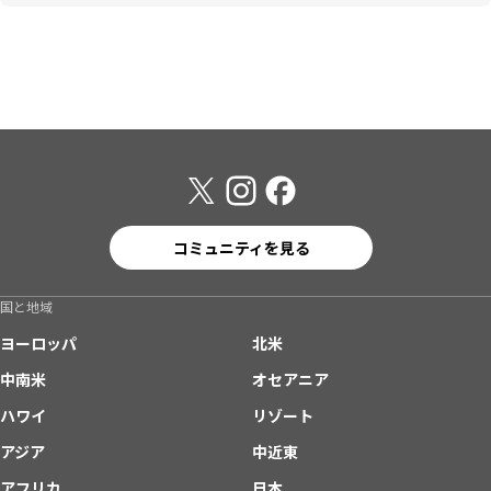
コミュニティを見る
国と地域
ヨーロッパ
北米
中南米
オセアニア
ハワイ
リゾート
アジア
中近東
アフリカ
日本