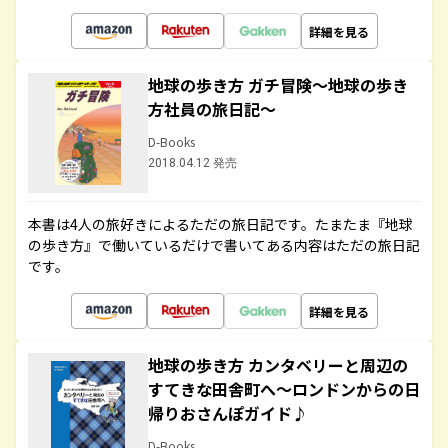
詳細を見る
地球の歩き方 ガチ冒険～地球の歩き
方社員の旅日記～
D-Books
2018.04.12 発売
本書は4人の旅好きによるただの旅日記です。たまたま『地球
の歩き方』で働いているだけで書いてある内容はただの旅日記
です。
詳細を見る
地球の歩き方 カンタベリーと周辺の
すてきな田舎町へ～ロンドンからの日
帰りおさんぽガイド♪
D-Books