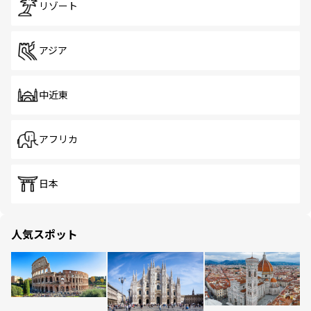
リゾート
アジア
中近東
アフリカ
日本
人気スポット