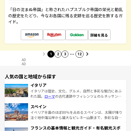
「日の沈まぬ帝国」と称されたハプスブルク帝国の栄光と動乱
の歴史をたどり、今なお各国に残る史跡を巡る歴史を旅するガ
イド。
詳細を見る
…
1
2
3
12
AD
AD
人気の国と地域から探す
イタリア
イタリアは歴史、文化、グルメ、自然と多彩な魅力にあふ
れた国。
ローマ
の古代遺跡やフィレンツェのルネッサンス
美術、ヴェネツィアの運河など、歴史あるスポットはもち
スペイン
ろん、トスカーナの美しい田園風景やアマルフィ海岸の絶
景など、自然景観も見逃せない。観光の合間には、本場の
イベリア半島のほぼ80％を占めるスペインは、太陽が降り
ピザやパスタなど、絶品のイタリア料理を堪能することも
注ぐ地中海沿岸から雄大なピレネー山脈まで、多彩な自然
できる。朝目覚めてから夜眠るまで、すべての瞬間を楽し
と文化が詰まったヨーロッパ屈指の旅行先だ。多様な地域
フランスの基本情報と観光ガイド・有名観光スポ
ませてくれるイタリアで、忘れられない旅をしてみよう！
文化が根付くこの国では、情熱的なフラメンコ、熱気あふ