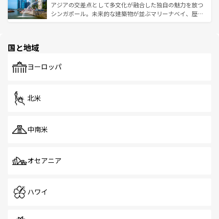
が待っている。親しみやすいタイの人々、仏教を中心とし
ており、効率よく見どころを回れるのも魅力。息をのむよ
アジアの交差点として多文化が融合した独自の魅力を放つ
た文化、そして多様な観光資源が、訪れる旅人を魅了し続
うな絶景から文化的な体験まで、香港を存分に楽しみ尽く
シンガポール。未来的な建築物が並ぶマリーナベイ、歴史
ける。 なお、新着のタイ情報は
コンテンツ一覧
を参照して
そう。 なお、新着の香港情報は
コンテンツ一覧
を参照して
と伝統を感じられるエスニックタウン、多数の緑豊かな公
ほしい。
ほしい。
園や自然保護区など、自然が調和した近代的な景観と文化
の多様性あふれるカラフルな町は、どこを歩いても新しい
国と地域
発見がある。さらに、治安のよさや充実した公共交通機関
も、旅行者にとっては魅力的なポイント。グルメも豊富
で、ホーカーズは地元の風情を楽しめる外せないスポット
ヨーロッパ
だ。訪れる人を飽きさせないシンガポールで、多様な魅力
を体感しよう。 なお、新着のシンガポール情報は
コンテン
ツ一覧
を参照してほしい。
北米
中南米
オセアニア
ハワイ