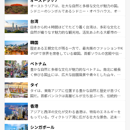
オーストラリア
ワイ島は見逃せない。また、定番の観光地といえばオアフ
文化が魅力。旅行者はアメリカの各地域で異なる魅力を楽
島だが、静かな自然を求めるならマウイ島やカウアイ島が
オーストラリアは、壮大な自然と多様な文化が魅力の国。
しみながら、その多様性と豊かな歴史を感じることができ
おすすめ。エメラルドグリーンに輝く海をはじめ、豊かな
シドニーのシンボルであるシドニー・オペラハウス、オー
るだろう。車でのロードトリップや列車の旅も、アメリカ
文化や歴史が息づいている。「アロハスピリット」と呼ば
ストラリア東海岸北部に広がる大サンゴ礁地帯グレートバ
ならではの贅沢な旅のスタイルだ。 なお、新着のアメリカ
台湾
れるおもてなしの心で訪れる人々を迎えてくれるハワイの
リアリーフや大陸中央部にそびえるウルル（エアーズロッ
情報は
コンテンツ一覧
を参照してほしい。
人々、おいしいローカルフードやハワイアンミュージッ
ク）、タスマニアの美しい原生林やケアンズの熱帯雨林な
日本から約４時間ほどでたどり着く台湾は、多彩な文化と
ク、伝統的なフラダンスなど、すべてがハワイの魅力を彩
ど、見どころがたくさん。また、カフェやワイン、オージ
自然が織りなす魅力的な観光地。活気あふれる大都市の台
っている。訪れるたびに新しい発見と感動が待っているハ
ービーフなどの食文化も豊かで、美味しいものであふれて
北やノスタルジックな町並みが人気な九份（ジォウフェ
ワイを、存分に味わってほしい。 なお、新着のハワイ情報
韓国
いる。アクティビティも充実しており、サーフィンやダイ
ン）、静ひつな山岳地帯である台湾東部など、都市の喧騒
は
コンテンツ一覧
を参照してほしい。
ビング、ハイキングなど、アウトドア好きにはたまらな
と山間の静けさが共存しており、訪れる人に新しい発見と
歴史ある王朝文化が残る一方で、最先端のファッションやK
い。オーストラリアの多彩な魅力を存分に味わいつくそ
驚きをもたらしてくれる。また、奥深い台湾の食文化も魅
-POPで世界を席巻している韓国。首都ソウルの宮殿や伝統
う。 なお、新着のオーストラリア情報は
コンテンツ一覧
を
力で、夜市などの屋台グルメから高級料理、ヘルシーで美
家屋が並ぶエリアでは韓国の歴史と文化に浸ることがで
参照してほしい。
ベトナム
容にもいいと評判のスイーツなど、バラエティ豊かな料理
き、地方に足を延ばせば四季折々の自然美を楽しむことが
が味わえる。 なお、新着の台湾情報は
コンテンツ一覧
を参
できる。そして、キムチや焼肉、絶品のストリートフード
豊かな自然と多様な文化が魅力的なベトナム。南北に細長
照してほしい。
まで、さまざまな韓国料理が待っている。夜には、韓国な
く伸びる国土には、広大な田園風景や青々とした山々、世
らではのナイトライフも堪能できる。あたたかいホスピタ
界遺産に登録された壮大な自然景観が点在し、都市部では
タイ
リティに包まれながら、韓国の多彩な魅力を心ゆくまで味
急速な発展と共に伝統が息づく。ハノイの古い町並みやホ
わってみてほしい。 なお、新着の韓国情報は
コンテンツ一
ーチミン市のフランス統治時代の建物も、独特の雰囲気を
タイは、東南アジアに位置する豊かな自然と歴史が息づく
覧
を参照してほしい。
醸し出している。また、バラエティの豊かさとおいしさで
国だ。首都バンコクは高層ビルが立ち並ぶ一方、伝統的な
世界中の食通を魅了してやまないベトナム料理も魅力のひ
寺院や市場がいたるところに点在し、古きよき文化と現代
香港
とつ。フォーやバインミー、ベトナムコーヒーなどは、ぜ
の活気が交差している。北部ではチェンマイなどの山岳地
ひ現地で味わいたい。どの地域を訪れてもあたたかい人々
帯で自然と触れ合い、南部ではプーケットやクラビの美し
アジアと西洋の文化が交わる香港は、特有のエネルギーを
が旅行者を迎えてくれるので、きっと忘れられない旅にな
いビーチでリゾート気分を楽しむことができる。タイ料理
もっている。ヴィクトリア湾に広がる壮大な景色、近未来
るはずだ。 なお、新着のベトナム情報は
コンテンツ一覧
を
は世界的に有名で、屋台から高級レストランまで味覚を刺
的なアートスポット、そして歴史と現代が融合した町並
参照してほしい。
シンガポール
激する。気候は一年中温暖で、どの季節にも異なる楽しみ
み、どこを訪れても感動するはず。観光スポットが密集し