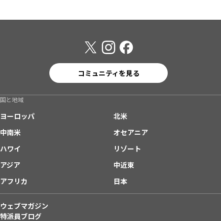
コミュニティを見る
国と地域
ヨーロッパ
北米
中南米
オセアニア
ハワイ
リゾート
アジア
中近東
アフリカ
日本
ウェブマガジン
特派員ブログ