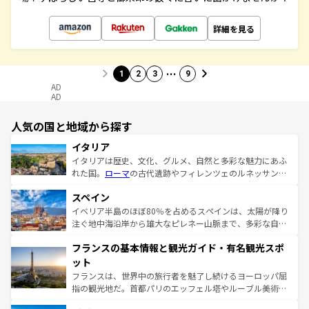
詳細を見る
…
1
2
3
9
AD
AD
人気の国と地域から探す
イタリア
イタリアは歴史、文化、グルメ、自然と多彩な魅力にあふ
れた国。
ローマ
の古代遺跡やフィレンツェのルネッサンス
美術、ヴェネツィアの運河など、歴史あるスポットはもち
スペイン
ろん、トスカーナの美しい田園風景やアマルフィ海岸の絶
景など、自然景観も見逃せない。観光の合間には、本場の
イベリア半島のほぼ80％を占めるスペインは、太陽が降り
ピザやパスタなど、絶品のイタリア料理を堪能することも
注ぐ地中海沿岸から雄大なピレネー山脈まで、多彩な自然
できる。朝目覚めてから夜眠るまで、すべての瞬間を楽し
と文化が詰まったヨーロッパ屈指の旅行先だ。多様な地域
フランスの基本情報と観光ガイド・有名観光スポ
ませてくれるイタリアで、忘れられない旅をしてみよう！
文化が根付くこの国では、情熱的なフラメンコ、熱気あふ
なお、新着のイタリア情報は
コンテンツ一覧
を参照してほ
れる闘牛、そして美味しいタパスが生活の一部となってい
ット
しい。
る。首都マドリードの洗練された雰囲気や、バルセロナの
フランスは、世界中の旅行者を魅了し続けるヨーロッパ屈
アートに溢れた街角から、地方では古代ローマ遺跡や中世
指の観光地だ。首都パリのエッフェル塔やルーブル美術館
の城塞都市、穏やかなビーチリゾートまで多彩な表情を見
といった象徴的なスポットから、田舎町の古風な美しさま