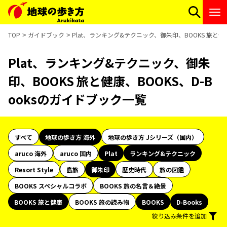
TOP
ガイドブック
Plat、ランキング&テクニック、御朱印、BOOKS 旅と健康
Plat、ランキング&テクニック、御朱
印、BOOKS 旅と健康、BOOKS、D-B
ooksのガイドブック一覧
すべて
地球の歩き方 海外
地球の歩き方 Jシリーズ（国内）
aruco 海外
aruco 国内
Plat
ランキング&テクニック
Resort Style
島旅
御朱印
歴史時代
旅の図鑑
BOOKS スペシャルコラボ
BOOKS 旅の名言＆絶景
BOOKS 旅と健康
BOOKS 旅の読み物
BOOKS
D-Books
絞り込み条件を追加