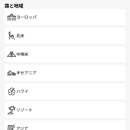
の多様性あふれるカラフルな町は、どこを歩いても新しい
国と地域
発見がある。さらに、治安のよさや充実した公共交通機関
も、旅行者にとっては魅力的なポイント。グルメも豊富
で、ホーカーズは地元の風情を楽しめる外せないスポット
ヨーロッパ
だ。訪れる人を飽きさせないシンガポールで、多様な魅力
を体感しよう。 なお、新着のシンガポール情報は
コンテン
ツ一覧
を参照してほしい。
北米
中南米
オセアニア
ハワイ
リゾート
アジア