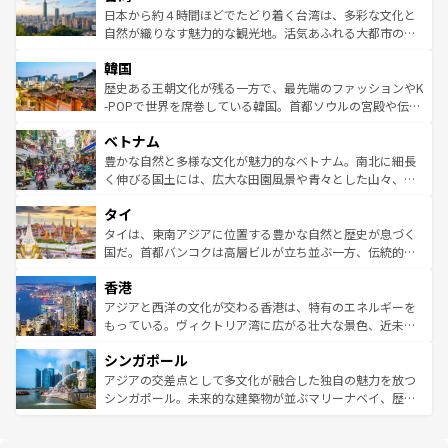
情報は
コンテンツ一覧
を参照してほしい。
人々、おいしいローカルフードやハワイアンミュージッ
ク）、タスマニアの美しい原生林やケアンズの熱帯雨林な
日本から約４時間ほどでたどり着く台湾は、多彩な文化と
ク、伝統的なフラダンスなど、すべてがハワイの魅力を彩
ど、見どころがたくさん。また、カフェやワイン、オージ
自然が織りなす魅力的な観光地。活気あふれる大都市の台
っている。訪れるたびに新しい発見と感動が待っているハ
ービーフなどの食文化も豊かで、美味しいものであふれて
北やノスタルジックな町並みが人気な九份（ジォウフェ
ワイを、存分に味わってほしい。 なお、新着のハワイ情報
韓国
いる。アクティビティも充実しており、サーフィンやダイ
ン）、静ひつな山岳地帯である台湾東部など、都市の喧騒
は
コンテンツ一覧
を参照してほしい。
ビング、ハイキングなど、アウトドア好きにはたまらな
と山間の静けさが共存しており、訪れる人に新しい発見と
歴史ある王朝文化が残る一方で、最先端のファッションやK
い。オーストラリアの多彩な魅力を存分に味わいつくそ
驚きをもたらしてくれる。また、奥深い台湾の食文化も魅
-POPで世界を席巻している韓国。首都ソウルの宮殿や伝統
う。 なお、新着のオーストラリア情報は
コンテンツ一覧
を
力で、夜市などの屋台グルメから高級料理、ヘルシーで美
家屋が並ぶエリアでは韓国の歴史と文化に浸ることがで
参照してほしい。
ベトナム
容にもいいと評判のスイーツなど、バラエティ豊かな料理
き、地方に足を延ばせば四季折々の自然美を楽しむことが
が味わえる。 なお、新着の台湾情報は
コンテンツ一覧
を参
できる。そして、キムチや焼肉、絶品のストリートフード
豊かな自然と多様な文化が魅力的なベトナム。南北に細長
照してほしい。
まで、さまざまな韓国料理が待っている。夜には、韓国な
く伸びる国土には、広大な田園風景や青々とした山々、世
らではのナイトライフも堪能できる。あたたかいホスピタ
界遺産に登録された壮大な自然景観が点在し、都市部では
タイ
リティに包まれながら、韓国の多彩な魅力を心ゆくまで味
急速な発展と共に伝統が息づく。ハノイの古い町並みやホ
わってみてほしい。 なお、新着の韓国情報は
コンテンツ一
ーチミン市のフランス統治時代の建物も、独特の雰囲気を
タイは、東南アジアに位置する豊かな自然と歴史が息づく
覧
を参照してほしい。
醸し出している。また、バラエティの豊かさとおいしさで
国だ。首都バンコクは高層ビルが立ち並ぶ一方、伝統的な
世界中の食通を魅了してやまないベトナム料理も魅力のひ
寺院や市場がいたるところに点在し、古きよき文化と現代
香港
とつ。フォーやバインミー、ベトナムコーヒーなどは、ぜ
の活気が交差している。北部ではチェンマイなどの山岳地
ひ現地で味わいたい。どの地域を訪れてもあたたかい人々
帯で自然と触れ合い、南部ではプーケットやクラビの美し
アジアと西洋の文化が交わる香港は、特有のエネルギーを
が旅行者を迎えてくれるので、きっと忘れられない旅にな
いビーチでリゾート気分を楽しむことができる。タイ料理
もっている。ヴィクトリア湾に広がる壮大な景色、近未来
るはずだ。 なお、新着のベトナム情報は
コンテンツ一覧
を
は世界的に有名で、屋台から高級レストランまで味覚を刺
的なアートスポット、そして歴史と現代が融合した町並
参照してほしい。
シンガポール
激する。気候は一年中温暖で、どの季節にも異なる楽しみ
み、どこを訪れても感動するはず。観光スポットが密集し
が待っている。親しみやすいタイの人々、仏教を中心とし
ており、効率よく見どころを回れるのも魅力。息をのむよ
アジアの交差点として多文化が融合した独自の魅力を放つ
た文化、そして多様な観光資源が、訪れる旅人を魅了し続
うな絶景から文化的な体験まで、香港を存分に楽しみ尽く
シンガポール。未来的な建築物が並ぶマリーナベイ、歴史
ける。 なお、新着のタイ情報は
コンテンツ一覧
を参照して
そう。 なお、新着の香港情報は
コンテンツ一覧
を参照して
と伝統を感じられるエスニックタウン、多数の緑豊かな公
ほしい。
ほしい。
園や自然保護区など、自然が調和した近代的な景観と文化