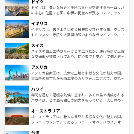
せる。地方によって風土や気候が異なるスペインはその個
ドイツ
で、幅広い魅力が詰まっている。華麗な宮殿、歴史的な大
性で訪れる人を魅了する。 なお、新着のスペイン情報は
コ
聖堂、美しいビーチ、そして豊かな自然が、訪れる者を心
ドイツは、豊かな歴史と多彩な文化が交差するヨーロッパ
ンテンツ一覧
を参照してほしい。
から魅了する。また、フランスは美食の国としても知ら
の中心に位置する国。中世の街並みが残るロマンチック街
れ、フランス料理はユネスコ無形文化遺産にも登録されて
道から、未来を先取りするようなモダンな都市まで多様な
イギリス
いる。シャンパンの発祥地であるランス、プロヴァンスの
顔を持つこの国は、どこを歩いても飽きることがない。ベ
香り高いラベンダー畑など、多彩な楽しみ方が可能だ。さ
ルリンの文化的活気、バイエルン州のアルプスの絶景、そ
イギリスは、古きよき伝統と最先端が共存する国。ウェス
らに、パリ以外の地域にも魅力が溢れており、どの街角に
してライン川沿いのワイン畑といった風景は必見。ビール
トミンスター寺院や大英博物館のようなランドマーク、歴
も豊かな歴史と文化が息づいている。パリ以外の個性あふ
とソーセージを味わいながら地元の人と過ごす楽しい時間
史ある大学都市、美しい丘陵地帯や牧歌的な風景など、エ
れる地方に足を運ぶとそれぞれで全く異なる文化を体験で
スイス
は、お酒好きな人にはぜひ体験してほしい。 なお、新着の
リアごとに異なる魅力がある。また、優雅なアフタヌーン
きるだろう。 なお、新着のフランス情報は
コンテンツ一覧
ドイツ情報は
コンテンツ一覧
を参照してほしい。
ティー、ビール好きにはたまらない英国パブ、サッカー観
スイスの国土面積は九州ほどの広さだが、運行時刻が正確
を参照してほしい。
戦など、本場だからこそできる体験も豊富。イギリスを旅
な交通網が整備されており、初心者でも安心して個人旅行
して楽しみつくそう。 なお、新着のイギリス情報は
コンテ
を楽しめる。日本同様に時刻表どおりの旅が可能だ。中世
アメリカ
ンツ一覧
を参照してほしい。
の建物がそのまま残る町や、スイスならではのユニークな
博物館もあり、アルプス観光だけでなく町歩きも満喫する
アメリカ合衆国は、広大な土地と多様な文化が魅力の国。
ことができる。国民の所得が高いため物価も高いが、旅行
東海岸の都市部から西海岸のカリフォルニアまで、訪れる
者向けの交通パス提供のサービスもあり、うまく活用すれ
場所ごとに異なる風景と体験が待っている。ニューヨーク
ハワイ
ば市内交通費無料で観光を楽しむこともできる。 なお、新
のような巨大都市は、観光、ショッピング、エンターテイ
着のスイス情報は
コンテンツ一覧
を参照してほしい。
ンメントが詰まった刺激的なスポットだ。一方、アメリカ
年間を通じて温暖な気候に恵まれ、多くの島で構成される
西部には大自然が広がり、グランドキャニオンやイエロー
ハワイは、どの島も独自の魅力をもっている。大自然の神
ストーン国立公園といった絶景が堪能できる。さらに、南
秘を感じたいなら、火山が生み出した壮大な景観を誇るハ
オーストラリア
部のニューオーリンズでは、音楽と美食が融合した独特の
ワイ島は見逃せない。また、定番の観光地といえばオアフ
文化が魅力。旅行者はアメリカの各地域で異なる魅力を楽
島だが、静かな自然を求めるならマウイ島やカウアイ島が
オーストラリアは、壮大な自然と多様な文化が魅力の国。
しみながら、その多様性と豊かな歴史を感じることができ
おすすめ。エメラルドグリーンに輝く海をはじめ、豊かな
シドニーのシンボルであるシドニー・オペラハウス、オー
るだろう。車でのロードトリップや列車の旅も、アメリカ
文化や歴史が息づいている。「アロハスピリット」と呼ば
ストラリア東海岸北部に広がる大サンゴ礁地帯グレートバ
ならではの贅沢な旅のスタイルだ。 なお、新着のアメリカ
台湾
れるおもてなしの心で訪れる人々を迎えてくれるハワイの
リアリーフや大陸中央部にそびえるウルル（エアーズロッ