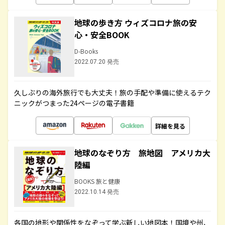
地球の歩き方 ウィズコロナ旅の安
心・安全BOOK
D-Books
2022.07.20 発売
久しぶりの海外旅行でも大丈夫！旅の手配や準備に使えるテク
ニックがつまった24ページの電子書籍
詳細を見る
地球のなぞり方 旅地図 アメリカ大
陸編
BOOKS 旅と健康
2022.10.14 発売
各国の地形や関係性をなぞって学ぶ新しい地図本！国境や州、