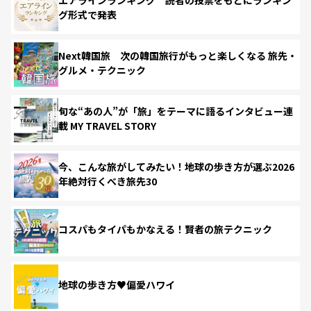
グ形式で発表
Next韓国旅 次の韓国旅行がもっと楽しくなる 旅先・
グルメ・テクニック
旬な“あの人”が「旅」をテーマに語るインタビュー連
載 MY TRAVEL STORY
今、こんな旅がしてみたい！地球の歩き方が選ぶ2026
年絶対行くべき旅先30
コスパもタイパもかなえる！賢者の旅テクニック
地球の歩き方♥偏愛ハワイ