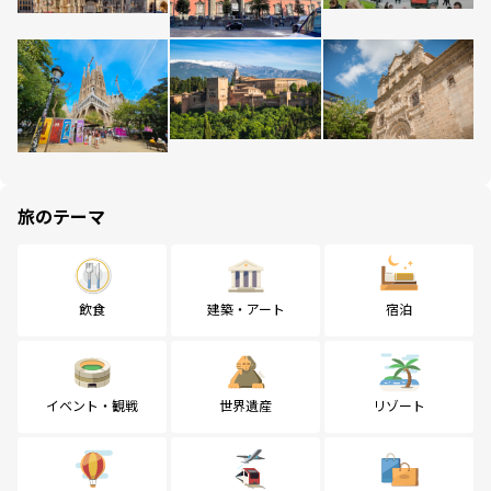
旅のテーマ
飲食
建築・アート
宿泊
イベント・観戦
世界遺産
リゾート