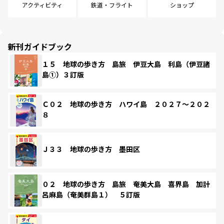
アクティビティ
鉄道・フライト
ショップ
新刊ガイドブック
１５ 地球の歩き方 島旅 伊豆大島 利島（伊豆諸
島①）３訂版
Ｃ０２ 地球の歩き方 ハワイ島 ２０２７～２０２
８
Ｊ３３ 地球の歩き方 墨田区
０２ 地球の歩き方 島旅 奄美大島 喜界島 加計
呂麻島（奄美群島１） ５訂版