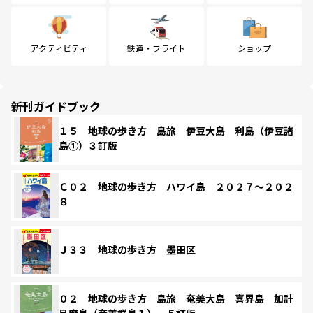
アクティビティ
鉄道・フライト
ショップ
新刊ガイドブック
１５ 地球の歩き方 島旅 伊豆大島 利島（伊豆諸
島①）３訂版
Ｃ０２ 地球の歩き方 ハワイ島 ２０２７～２０２
８
Ｊ３３ 地球の歩き方 墨田区
０２ 地球の歩き方 島旅 奄美大島 喜界島 加計
呂麻島（奄美群島１） ５訂版