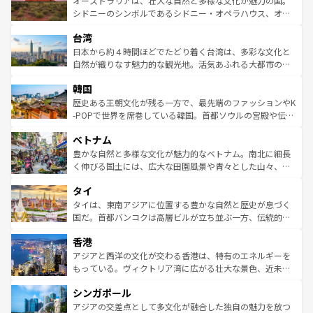
オーストラリアは、壮大な自然と多様な文化が魅力の国。
しみながら、その多様性と豊かな歴史を感じることができ
おすすめ。エメラルドグリーンに輝く海をはじめ、豊かな
シドニーのシンボルであるシドニー・オペラハウス、オー
るだろう。車でのロードトリップや列車の旅も、アメリカ
文化や歴史が息づいている。「アロハスピリット」と呼ば
ストラリア東海岸北部に広がる大サンゴ礁地帯グレートバ
ならではの贅沢な旅のスタイルだ。 なお、新着のアメリカ
台湾
れるおもてなしの心で訪れる人々を迎えてくれるハワイの
リアリーフや大陸中央部にそびえるウルル（エアーズロッ
情報は
コンテンツ一覧
を参照してほしい。
人々、おいしいローカルフードやハワイアンミュージッ
ク）、タスマニアの美しい原生林やケアンズの熱帯雨林な
日本から約４時間ほどでたどり着く台湾は、多彩な文化と
ク、伝統的なフラダンスなど、すべてがハワイの魅力を彩
ど、見どころがたくさん。また、カフェやワイン、オージ
自然が織りなす魅力的な観光地。活気あふれる大都市の台
っている。訪れるたびに新しい発見と感動が待っているハ
ービーフなどの食文化も豊かで、美味しいものであふれて
北やノスタルジックな町並みが人気な九份（ジォウフェ
ワイを、存分に味わってほしい。 なお、新着のハワイ情報
韓国
いる。アクティビティも充実しており、サーフィンやダイ
ン）、静ひつな山岳地帯である台湾東部など、都市の喧騒
は
コンテンツ一覧
を参照してほしい。
ビング、ハイキングなど、アウトドア好きにはたまらな
と山間の静けさが共存しており、訪れる人に新しい発見と
歴史ある王朝文化が残る一方で、最先端のファッションやK
い。オーストラリアの多彩な魅力を存分に味わいつくそ
驚きをもたらしてくれる。また、奥深い台湾の食文化も魅
-POPで世界を席巻している韓国。首都ソウルの宮殿や伝統
う。 なお、新着のオーストラリア情報は
コンテンツ一覧
を
力で、夜市などの屋台グルメから高級料理、ヘルシーで美
家屋が並ぶエリアでは韓国の歴史と文化に浸ることがで
参照してほしい。
ベトナム
容にもいいと評判のスイーツなど、バラエティ豊かな料理
き、地方に足を延ばせば四季折々の自然美を楽しむことが
が味わえる。 なお、新着の台湾情報は
コンテンツ一覧
を参
できる。そして、キムチや焼肉、絶品のストリートフード
豊かな自然と多様な文化が魅力的なベトナム。南北に細長
照してほしい。
まで、さまざまな韓国料理が待っている。夜には、韓国な
く伸びる国土には、広大な田園風景や青々とした山々、世
らではのナイトライフも堪能できる。あたたかいホスピタ
界遺産に登録された壮大な自然景観が点在し、都市部では
タイ
リティに包まれながら、韓国の多彩な魅力を心ゆくまで味
急速な発展と共に伝統が息づく。ハノイの古い町並みやホ
わってみてほしい。 なお、新着の韓国情報は
コンテンツ一
ーチミン市のフランス統治時代の建物も、独特の雰囲気を
タイは、東南アジアに位置する豊かな自然と歴史が息づく
覧
を参照してほしい。
醸し出している。また、バラエティの豊かさとおいしさで
国だ。首都バンコクは高層ビルが立ち並ぶ一方、伝統的な
世界中の食通を魅了してやまないベトナム料理も魅力のひ
寺院や市場がいたるところに点在し、古きよき文化と現代
香港
とつ。フォーやバインミー、ベトナムコーヒーなどは、ぜ
の活気が交差している。北部ではチェンマイなどの山岳地
ひ現地で味わいたい。どの地域を訪れてもあたたかい人々
帯で自然と触れ合い、南部ではプーケットやクラビの美し
アジアと西洋の文化が交わる香港は、特有のエネルギーを
が旅行者を迎えてくれるので、きっと忘れられない旅にな
いビーチでリゾート気分を楽しむことができる。タイ料理
もっている。ヴィクトリア湾に広がる壮大な景色、近未来
るはずだ。 なお、新着のベトナム情報は
コンテンツ一覧
を
は世界的に有名で、屋台から高級レストランまで味覚を刺
的なアートスポット、そして歴史と現代が融合した町並
参照してほしい。
シンガポール
激する。気候は一年中温暖で、どの季節にも異なる楽しみ
み、どこを訪れても感動するはず。観光スポットが密集し
が待っている。親しみやすいタイの人々、仏教を中心とし
ており、効率よく見どころを回れるのも魅力。息をのむよ
アジアの交差点として多文化が融合した独自の魅力を放つ