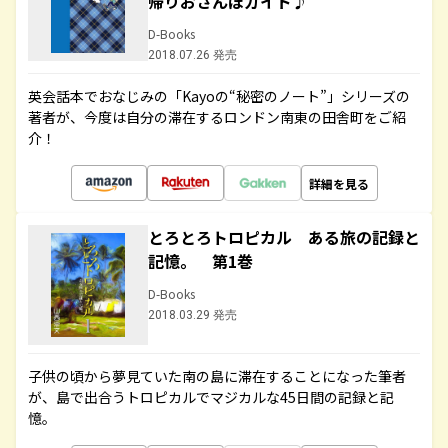
帰りおさんぽガイド♪
D-Books
2018.07.26 発売
英会話本でおなじみの「Kayoの“秘密のノート”」シリーズの
著者が、今度は自分の滞在するロンドン南東の田舎町をご紹
介！
詳細を見る
とろとろトロピカル ある旅の記録と
記憶。 第1巻
D-Books
2018.03.29 発売
子供の頃から夢見ていた南の島に滞在することになった筆者
が、島で出合うトロピカルでマジカルな45日間の記録と記
憶。