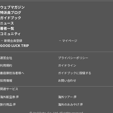
ウェブマガジン
特派員ブログ
ガイドブック
ニュース
著者一覧
コミュニティ
新規会員登録
マイページ
GOOD LUCK TRIP
運営会社
プライバシーポリシー
利用規約
ガイドライン
書店御担当者様へ
ガイドブックに投稿する
採用情報
お問い合わせ
関連サービス
海外航空券
海外ツアー
旅行用品
海外のおみやげ
© Arukikata. Co.,Ltd. All rights reserved.