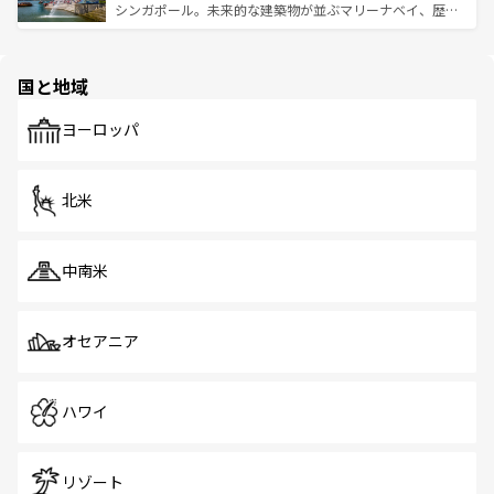
た文化、そして多様な観光資源が、訪れる旅人を魅了し続
うな絶景から文化的な体験まで、香港を存分に楽しみ尽く
シンガポール。未来的な建築物が並ぶマリーナベイ、歴史
ける。 なお、新着のタイ情報は
コンテンツ一覧
を参照して
そう。 なお、新着の香港情報は
コンテンツ一覧
を参照して
と伝統を感じられるエスニックタウン、多数の緑豊かな公
ほしい。
ほしい。
園や自然保護区など、自然が調和した近代的な景観と文化
の多様性あふれるカラフルな町は、どこを歩いても新しい
国と地域
発見がある。さらに、治安のよさや充実した公共交通機関
も、旅行者にとっては魅力的なポイント。グルメも豊富
で、ホーカーズは地元の風情を楽しめる外せないスポット
ヨーロッパ
だ。訪れる人を飽きさせないシンガポールで、多様な魅力
を体感しよう。 なお、新着のシンガポール情報は
コンテン
ツ一覧
を参照してほしい。
北米
中南米
オセアニア
ハワイ
リゾート