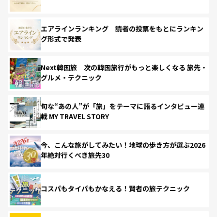
エアラインランキング 読者の投票をもとにランキン
グ形式で発表
Next韓国旅 次の韓国旅行がもっと楽しくなる 旅先・
グルメ・テクニック
旬な“あの人”が「旅」をテーマに語るインタビュー連
載 MY TRAVEL STORY
今、こんな旅がしてみたい！地球の歩き方が選ぶ2026
年絶対行くべき旅先30
コスパもタイパもかなえる！賢者の旅テクニック