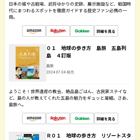
日本の城や古戦場、武将ゆかりの史跡、展示施設など、戦国時
代にまつわるスポットを徹底ガイドする歴史ファン必携の一
冊。
詳細を見る
０１ 地球の歩き方 島旅 五島列
島 ４訂版
島旅
2024.07.04 発売
ようこそ！世界遺産の教会、絶品島ごはん、古民家ステイな
ど、島の人が教えてくれた五島の魅力をギュッと凝縮。さあ、
島旅へ。
詳細を見る
Ｒ０１ 地球の歩き方 リゾートスタ