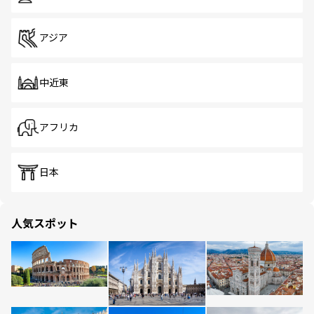
アジア
中近東
アフリカ
日本
人気スポット