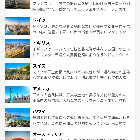
しい。
る。首都マドリードの洗練された雰囲気や、バルセロナの
フランスは、世界中の旅行者を魅了し続けるヨーロッパ屈
アートに溢れた街角から、地方では古代ローマ遺跡や中世
指の観光地だ。首都パリのエッフェル塔やルーブル美術館
の城塞都市、穏やかなビーチリゾートまで多彩な表情を見
といった象徴的なスポットから、田舎町の古風な美しさま
せる。地方によって風土や気候が異なるスペインはその個
ドイツ
で、幅広い魅力が詰まっている。華麗な宮殿、歴史的な大
性で訪れる人を魅了する。 なお、新着のスペイン情報は
コ
聖堂、美しいビーチ、そして豊かな自然が、訪れる者を心
ドイツは、豊かな歴史と多彩な文化が交差するヨーロッパ
ンテンツ一覧
を参照してほしい。
から魅了する。また、フランスは美食の国としても知ら
の中心に位置する国。中世の街並みが残るロマンチック街
れ、フランス料理はユネスコ無形文化遺産にも登録されて
道から、未来を先取りするようなモダンな都市まで多様な
イギリス
いる。シャンパンの発祥地であるランス、プロヴァンスの
顔を持つこの国は、どこを歩いても飽きることがない。ベ
香り高いラベンダー畑など、多彩な楽しみ方が可能だ。さ
ルリンの文化的活気、バイエルン州のアルプスの絶景、そ
イギリスは、古きよき伝統と最先端が共存する国。ウェス
らに、パリ以外の地域にも魅力が溢れており、どの街角に
してライン川沿いのワイン畑といった風景は必見。ビール
トミンスター寺院や大英博物館のようなランドマーク、歴
も豊かな歴史と文化が息づいている。パリ以外の個性あふ
とソーセージを味わいながら地元の人と過ごす楽しい時間
史ある大学都市、美しい丘陵地帯や牧歌的な風景など、エ
れる地方に足を運ぶとそれぞれで全く異なる文化を体験で
スイス
は、お酒好きな人にはぜひ体験してほしい。 なお、新着の
リアごとに異なる魅力がある。また、優雅なアフタヌーン
きるだろう。 なお、新着のフランス情報は
コンテンツ一覧
ドイツ情報は
コンテンツ一覧
を参照してほしい。
ティー、ビール好きにはたまらない英国パブ、サッカー観
スイスの国土面積は九州ほどの広さだが、運行時刻が正確
を参照してほしい。
戦など、本場だからこそできる体験も豊富。イギリスを旅
な交通網が整備されており、初心者でも安心して個人旅行
して楽しみつくそう。 なお、新着のイギリス情報は
コンテ
を楽しめる。日本同様に時刻表どおりの旅が可能だ。中世
アメリカ
ンツ一覧
を参照してほしい。
の建物がそのまま残る町や、スイスならではのユニークな
博物館もあり、アルプス観光だけでなく町歩きも満喫する
アメリカ合衆国は、広大な土地と多様な文化が魅力の国。
ことができる。国民の所得が高いため物価も高いが、旅行
東海岸の都市部から西海岸のカリフォルニアまで、訪れる
者向けの交通パス提供のサービスもあり、うまく活用すれ
場所ごとに異なる風景と体験が待っている。ニューヨーク
ハワイ
ば市内交通費無料で観光を楽しむこともできる。 なお、新
のような巨大都市は、観光、ショッピング、エンターテイ
着のスイス情報は
コンテンツ一覧
を参照してほしい。
ンメントが詰まった刺激的なスポットだ。一方、アメリカ
年間を通じて温暖な気候に恵まれ、多くの島で構成される
西部には大自然が広がり、グランドキャニオンやイエロー
ハワイは、どの島も独自の魅力をもっている。大自然の神
ストーン国立公園といった絶景が堪能できる。さらに、南
秘を感じたいなら、火山が生み出した壮大な景観を誇るハ
オーストラリア
部のニューオーリンズでは、音楽と美食が融合した独特の
ワイ島は見逃せない。また、定番の観光地といえばオアフ
文化が魅力。旅行者はアメリカの各地域で異なる魅力を楽
島だが、静かな自然を求めるならマウイ島やカウアイ島が