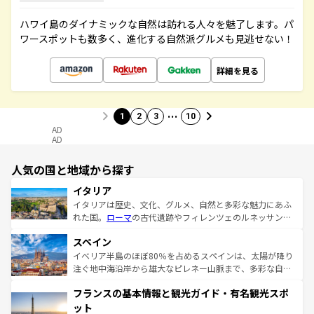
ハワイ島のダイナミックな自然は訪れる人々を魅了します。パ
ワースポットも数多く、進化する自然派グルメも見逃せない！
詳細を見る
…
1
2
3
10
AD
AD
人気の国と地域から探す
イタリア
イタリアは歴史、文化、グルメ、自然と多彩な魅力にあふ
れた国。
ローマ
の古代遺跡やフィレンツェのルネッサンス
美術、ヴェネツィアの運河など、歴史あるスポットはもち
スペイン
ろん、トスカーナの美しい田園風景やアマルフィ海岸の絶
景など、自然景観も見逃せない。観光の合間には、本場の
イベリア半島のほぼ80％を占めるスペインは、太陽が降り
ピザやパスタなど、絶品のイタリア料理を堪能することも
注ぐ地中海沿岸から雄大なピレネー山脈まで、多彩な自然
できる。朝目覚めてから夜眠るまで、すべての瞬間を楽し
と文化が詰まったヨーロッパ屈指の旅行先だ。多様な地域
フランスの基本情報と観光ガイド・有名観光スポ
ませてくれるイタリアで、忘れられない旅をしてみよう！
文化が根付くこの国では、情熱的なフラメンコ、熱気あふ
なお、新着のイタリア情報は
コンテンツ一覧
を参照してほ
れる闘牛、そして美味しいタパスが生活の一部となってい
ット