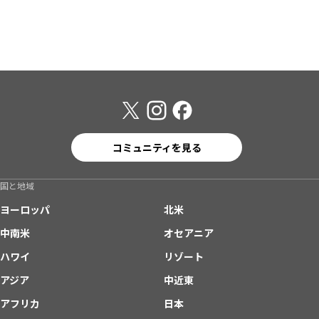
コミュニティを見る
国と地域
ヨーロッパ
北米
中南米
オセアニア
ハワイ
リゾート
アジア
中近東
アフリカ
日本