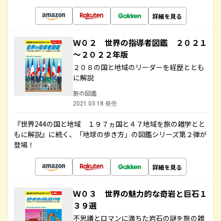
詳細を見る
Ｗ０２ 世界の指導者図鑑 ２０２１
～２０２２年版
２０８の国と地域のリーダーを経歴ととも
に解説
旅の図鑑
2021.03.18 発売
『世界244の国と地域 １９７ヵ国と４７地域を旅の雑学とと
もに解説』に続く、「地球の歩き方」の図鑑シリーズ第２弾が
登場！
詳細を見る
Ｗ０３ 世界の魅力的な奇岩と巨石１
３９選
不思議とロマンに満ちた岩石の謎を旅の雑