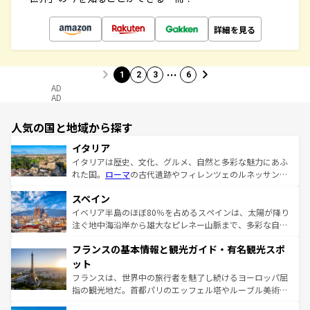
詳細を見る
…
1
2
3
6
AD
AD
人気の国と地域から探す
イタリア
イタリアは歴史、文化、グルメ、自然と多彩な魅力にあふ
れた国。
ローマ
の古代遺跡やフィレンツェのルネッサンス
美術、ヴェネツィアの運河など、歴史あるスポットはもち
スペイン
ろん、トスカーナの美しい田園風景やアマルフィ海岸の絶
景など、自然景観も見逃せない。観光の合間には、本場の
イベリア半島のほぼ80％を占めるスペインは、太陽が降り
ピザやパスタなど、絶品のイタリア料理を堪能することも
注ぐ地中海沿岸から雄大なピレネー山脈まで、多彩な自然
できる。朝目覚めてから夜眠るまで、すべての瞬間を楽し
と文化が詰まったヨーロッパ屈指の旅行先だ。多様な地域
フランスの基本情報と観光ガイド・有名観光スポ
ませてくれるイタリアで、忘れられない旅をしてみよう！
文化が根付くこの国では、情熱的なフラメンコ、熱気あふ
なお、新着のイタリア情報は
コンテンツ一覧
を参照してほ
れる闘牛、そして美味しいタパスが生活の一部となってい
ット
しい。
る。首都マドリードの洗練された雰囲気や、バルセロナの
フランスは、世界中の旅行者を魅了し続けるヨーロッパ屈
アートに溢れた街角から、地方では古代ローマ遺跡や中世
指の観光地だ。首都パリのエッフェル塔やルーブル美術館
の城塞都市、穏やかなビーチリゾートまで多彩な表情を見
といった象徴的なスポットから、田舎町の古風な美しさま