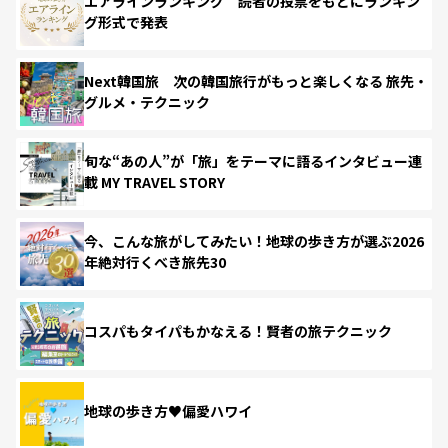
エアラインランキング 読者の投票をもとにランキン
グ形式で発表
Next韓国旅 次の韓国旅行がもっと楽しくなる 旅先・
グルメ・テクニック
旬な“あの人”が「旅」をテーマに語るインタビュー連
載 MY TRAVEL STORY
今、こんな旅がしてみたい！地球の歩き方が選ぶ2026
年絶対行くべき旅先30
コスパもタイパもかなえる！賢者の旅テクニック
地球の歩き方♥偏愛ハワイ