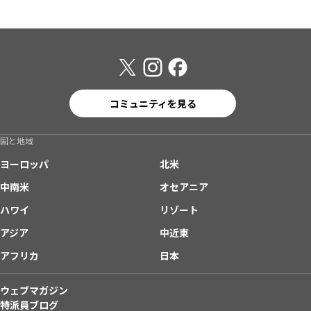
コミュニティを見る
国と地域
ヨーロッパ
北米
中南米
オセアニア
ハワイ
リゾート
アジア
中近東
アフリカ
日本
ウェブマガジン
特派員ブログ