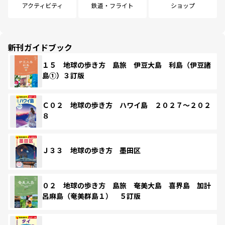
アクティビティ
鉄道・フライト
ショップ
新刊ガイドブック
１５ 地球の歩き方 島旅 伊豆大島 利島（伊豆諸
島①）３訂版
Ｃ０２ 地球の歩き方 ハワイ島 ２０２７～２０２
８
Ｊ３３ 地球の歩き方 墨田区
０２ 地球の歩き方 島旅 奄美大島 喜界島 加計
呂麻島（奄美群島１） ５訂版