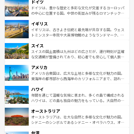
せる。地方によって風土や気候が異なるスペインはその個
ドイツ
で、幅広い魅力が詰まっている。華麗な宮殿、歴史的な大
性で訪れる人を魅了する。 なお、新着のスペイン情報は
コ
聖堂、美しいビーチ、そして豊かな自然が、訪れる者を心
ドイツは、豊かな歴史と多彩な文化が交差するヨーロッパ
ンテンツ一覧
を参照してほしい。
から魅了する。また、フランスは美食の国としても知ら
の中心に位置する国。中世の街並みが残るロマンチック街
れ、フランス料理はユネスコ無形文化遺産にも登録されて
道から、未来を先取りするようなモダンな都市まで多様な
イギリス
いる。シャンパンの発祥地であるランス、プロヴァンスの
顔を持つこの国は、どこを歩いても飽きることがない。ベ
香り高いラベンダー畑など、多彩な楽しみ方が可能だ。さ
ルリンの文化的活気、バイエルン州のアルプスの絶景、そ
イギリスは、古きよき伝統と最先端が共存する国。ウェス
らに、パリ以外の地域にも魅力が溢れており、どの街角に
してライン川沿いのワイン畑といった風景は必見。ビール
トミンスター寺院や大英博物館のようなランドマーク、歴
も豊かな歴史と文化が息づいている。パリ以外の個性あふ
とソーセージを味わいながら地元の人と過ごす楽しい時間
史ある大学都市、美しい丘陵地帯や牧歌的な風景など、エ
れる地方に足を運ぶとそれぞれで全く異なる文化を体験で
スイス
は、お酒好きな人にはぜひ体験してほしい。 なお、新着の
リアごとに異なる魅力がある。また、優雅なアフタヌーン
きるだろう。 なお、新着のフランス情報は
コンテンツ一覧
ドイツ情報は
コンテンツ一覧
を参照してほしい。
ティー、ビール好きにはたまらない英国パブ、サッカー観
スイスの国土面積は九州ほどの広さだが、運行時刻が正確
を参照してほしい。
戦など、本場だからこそできる体験も豊富。イギリスを旅
な交通網が整備されており、初心者でも安心して個人旅行
して楽しみつくそう。 なお、新着のイギリス情報は
コンテ
を楽しめる。日本同様に時刻表どおりの旅が可能だ。中世
アメリカ
ンツ一覧
を参照してほしい。
の建物がそのまま残る町や、スイスならではのユニークな
博物館もあり、アルプス観光だけでなく町歩きも満喫する
アメリカ合衆国は、広大な土地と多様な文化が魅力の国。
ことができる。国民の所得が高いため物価も高いが、旅行
東海岸の都市部から西海岸のカリフォルニアまで、訪れる
者向けの交通パス提供のサービスもあり、うまく活用すれ
場所ごとに異なる風景と体験が待っている。ニューヨーク
ハワイ
ば市内交通費無料で観光を楽しむこともできる。 なお、新
のような巨大都市は、観光、ショッピング、エンターテイ
着のスイス情報は
コンテンツ一覧
を参照してほしい。
ンメントが詰まった刺激的なスポットだ。一方、アメリカ
年間を通じて温暖な気候に恵まれ、多くの島で構成される
西部には大自然が広がり、グランドキャニオンやイエロー
ハワイは、どの島も独自の魅力をもっている。大自然の神
ストーン国立公園といった絶景が堪能できる。さらに、南
秘を感じたいなら、火山が生み出した壮大な景観を誇るハ
オーストラリア
部のニューオーリンズでは、音楽と美食が融合した独特の
ワイ島は見逃せない。また、定番の観光地といえばオアフ
文化が魅力。旅行者はアメリカの各地域で異なる魅力を楽
島だが、静かな自然を求めるならマウイ島やカウアイ島が
オーストラリアは、壮大な自然と多様な文化が魅力の国。
しみながら、その多様性と豊かな歴史を感じることができ
おすすめ。エメラルドグリーンに輝く海をはじめ、豊かな
シドニーのシンボルであるシドニー・オペラハウス、オー
るだろう。車でのロードトリップや列車の旅も、アメリカ
文化や歴史が息づいている。「アロハスピリット」と呼ば
ストラリア東海岸北部に広がる大サンゴ礁地帯グレートバ
ならではの贅沢な旅のスタイルだ。 なお、新着のアメリカ
台湾
れるおもてなしの心で訪れる人々を迎えてくれるハワイの
リアリーフや大陸中央部にそびえるウルル（エアーズロッ