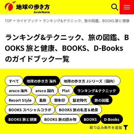
TOP
ガイドブック
ランキング&テクニック、旅の図鑑、BOOKS 旅と健康、BO
ランキング&テクニック、旅の図鑑、B
OOKS 旅と健康、BOOKS、D-Books
のガイドブック一覧
すべて
地球の歩き方 海外
地球の歩き方 Jシリーズ（国内）
aruco 海外
aruco 国内
Plat
ランキング&テクニック
Resort Style
島旅
御朱印
歴史時代
旅の図鑑
BOOKS スペシャルコラボ
BOOKS 旅の名言＆絶景
BOOKS 旅と健康
BOOKS 旅の読み物
BOOKS
D-Books
絞り込み条件を追加