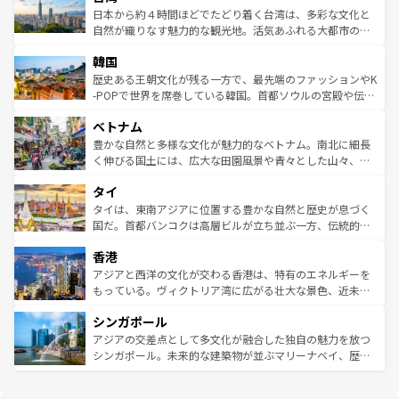
情報は
コンテンツ一覧
を参照してほしい。
人々、おいしいローカルフードやハワイアンミュージッ
ク）、タスマニアの美しい原生林やケアンズの熱帯雨林な
日本から約４時間ほどでたどり着く台湾は、多彩な文化と
ク、伝統的なフラダンスなど、すべてがハワイの魅力を彩
ど、見どころがたくさん。また、カフェやワイン、オージ
自然が織りなす魅力的な観光地。活気あふれる大都市の台
っている。訪れるたびに新しい発見と感動が待っているハ
ービーフなどの食文化も豊かで、美味しいものであふれて
北やノスタルジックな町並みが人気な九份（ジォウフェ
ワイを、存分に味わってほしい。 なお、新着のハワイ情報
韓国
いる。アクティビティも充実しており、サーフィンやダイ
ン）、静ひつな山岳地帯である台湾東部など、都市の喧騒
は
コンテンツ一覧
を参照してほしい。
ビング、ハイキングなど、アウトドア好きにはたまらな
と山間の静けさが共存しており、訪れる人に新しい発見と
歴史ある王朝文化が残る一方で、最先端のファッションやK
い。オーストラリアの多彩な魅力を存分に味わいつくそ
驚きをもたらしてくれる。また、奥深い台湾の食文化も魅
-POPで世界を席巻している韓国。首都ソウルの宮殿や伝統
う。 なお、新着のオーストラリア情報は
コンテンツ一覧
を
力で、夜市などの屋台グルメから高級料理、ヘルシーで美
家屋が並ぶエリアでは韓国の歴史と文化に浸ることがで
参照してほしい。
ベトナム
容にもいいと評判のスイーツなど、バラエティ豊かな料理
き、地方に足を延ばせば四季折々の自然美を楽しむことが
が味わえる。 なお、新着の台湾情報は
コンテンツ一覧
を参
できる。そして、キムチや焼肉、絶品のストリートフード
豊かな自然と多様な文化が魅力的なベトナム。南北に細長
照してほしい。
まで、さまざまな韓国料理が待っている。夜には、韓国な
く伸びる国土には、広大な田園風景や青々とした山々、世
らではのナイトライフも堪能できる。あたたかいホスピタ
界遺産に登録された壮大な自然景観が点在し、都市部では
タイ
リティに包まれながら、韓国の多彩な魅力を心ゆくまで味
急速な発展と共に伝統が息づく。ハノイの古い町並みやホ
わってみてほしい。 なお、新着の韓国情報は
コンテンツ一
ーチミン市のフランス統治時代の建物も、独特の雰囲気を
タイは、東南アジアに位置する豊かな自然と歴史が息づく
覧
を参照してほしい。
醸し出している。また、バラエティの豊かさとおいしさで
国だ。首都バンコクは高層ビルが立ち並ぶ一方、伝統的な
世界中の食通を魅了してやまないベトナム料理も魅力のひ
寺院や市場がいたるところに点在し、古きよき文化と現代
香港
とつ。フォーやバインミー、ベトナムコーヒーなどは、ぜ
の活気が交差している。北部ではチェンマイなどの山岳地
ひ現地で味わいたい。どの地域を訪れてもあたたかい人々
帯で自然と触れ合い、南部ではプーケットやクラビの美し
アジアと西洋の文化が交わる香港は、特有のエネルギーを
が旅行者を迎えてくれるので、きっと忘れられない旅にな
いビーチでリゾート気分を楽しむことができる。タイ料理
もっている。ヴィクトリア湾に広がる壮大な景色、近未来
るはずだ。 なお、新着のベトナム情報は
コンテンツ一覧
を
は世界的に有名で、屋台から高級レストランまで味覚を刺
的なアートスポット、そして歴史と現代が融合した町並
参照してほしい。
シンガポール
激する。気候は一年中温暖で、どの季節にも異なる楽しみ
み、どこを訪れても感動するはず。観光スポットが密集し
が待っている。親しみやすいタイの人々、仏教を中心とし
ており、効率よく見どころを回れるのも魅力。息をのむよ
アジアの交差点として多文化が融合した独自の魅力を放つ
た文化、そして多様な観光資源が、訪れる旅人を魅了し続
うな絶景から文化的な体験まで、香港を存分に楽しみ尽く
シンガポール。未来的な建築物が並ぶマリーナベイ、歴史
ける。 なお、新着のタイ情報は
コンテンツ一覧
を参照して
そう。 なお、新着の香港情報は
コンテンツ一覧
を参照して
と伝統を感じられるエスニックタウン、多数の緑豊かな公
ほしい。
ほしい。
園や自然保護区など、自然が調和した近代的な景観と文化