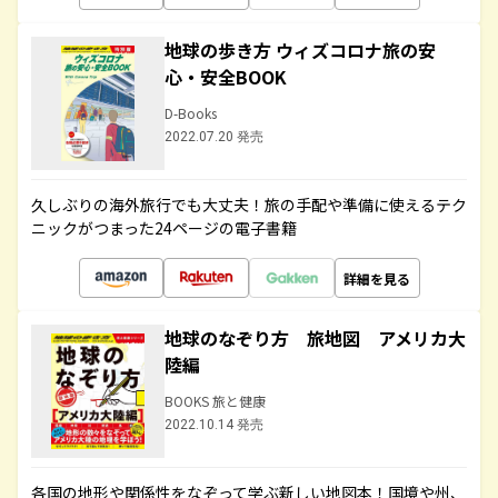
地球の歩き方 ウィズコロナ旅の安
心・安全BOOK
D-Books
2022.07.20 発売
久しぶりの海外旅行でも大丈夫！旅の手配や準備に使えるテク
ニックがつまった24ページの電子書籍
詳細を見る
地球のなぞり方 旅地図 アメリカ大
陸編
BOOKS 旅と健康
2022.10.14 発売
各国の地形や関係性をなぞって学ぶ新しい地図本！国境や州、