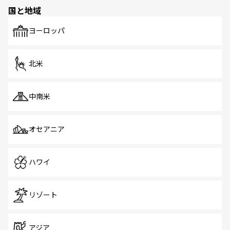
の多様性あふれるカラフルな町は、どこを歩いても新しい
国と地域
発見がある。さらに、治安のよさや充実した公共交通機関
も、旅行者にとっては魅力的なポイント。グルメも豊富
で、ホーカーズは地元の風情を楽しめる外せないスポット
ヨーロッパ
だ。訪れる人を飽きさせないシンガポールで、多様な魅力
を体感しよう。 なお、新着のシンガポール情報は
コンテン
ツ一覧
を参照してほしい。
北米
中南米
オセアニア
ハワイ
リゾート
アジア