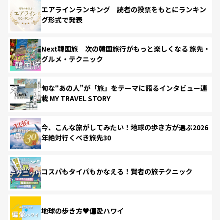
エアラインランキング 読者の投票をもとにランキン
グ形式で発表
Next韓国旅 次の韓国旅行がもっと楽しくなる 旅先・
グルメ・テクニック
旬な“あの人”が「旅」をテーマに語るインタビュー連
載 MY TRAVEL STORY
今、こんな旅がしてみたい！地球の歩き方が選ぶ2026
年絶対行くべき旅先30
コスパもタイパもかなえる！賢者の旅テクニック
地球の歩き方♥偏愛ハワイ