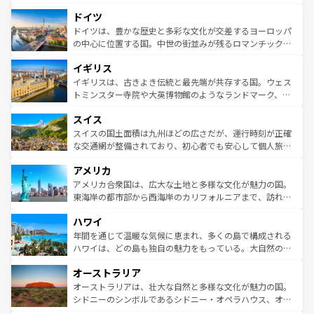
の城塞都市、穏やかなビーチリゾートまで多彩な表情を見
といった象徴的なスポットから、田舎町の古風な美しさま
せる。地方によって風土や気候が異なるスペインはその個
ドイツ
で、幅広い魅力が詰まっている。華麗な宮殿、歴史的な大
性で訪れる人を魅了する。 なお、新着のスペイン情報は
コ
聖堂、美しいビーチ、そして豊かな自然が、訪れる者を心
ドイツは、豊かな歴史と多彩な文化が交差するヨーロッパ
ンテンツ一覧
を参照してほしい。
から魅了する。また、フランスは美食の国としても知ら
の中心に位置する国。中世の街並みが残るロマンチック街
れ、フランス料理はユネスコ無形文化遺産にも登録されて
道から、未来を先取りするようなモダンな都市まで多様な
イギリス
いる。シャンパンの発祥地であるランス、プロヴァンスの
顔を持つこの国は、どこを歩いても飽きることがない。ベ
香り高いラベンダー畑など、多彩な楽しみ方が可能だ。さ
ルリンの文化的活気、バイエルン州のアルプスの絶景、そ
イギリスは、古きよき伝統と最先端が共存する国。ウェス
らに、パリ以外の地域にも魅力が溢れており、どの街角に
してライン川沿いのワイン畑といった風景は必見。ビール
トミンスター寺院や大英博物館のようなランドマーク、歴
も豊かな歴史と文化が息づいている。パリ以外の個性あふ
とソーセージを味わいながら地元の人と過ごす楽しい時間
史ある大学都市、美しい丘陵地帯や牧歌的な風景など、エ
れる地方に足を運ぶとそれぞれで全く異なる文化を体験で
スイス
は、お酒好きな人にはぜひ体験してほしい。 なお、新着の
リアごとに異なる魅力がある。また、優雅なアフタヌーン
きるだろう。 なお、新着のフランス情報は
コンテンツ一覧
ドイツ情報は
コンテンツ一覧
を参照してほしい。
ティー、ビール好きにはたまらない英国パブ、サッカー観
スイスの国土面積は九州ほどの広さだが、運行時刻が正確
を参照してほしい。
戦など、本場だからこそできる体験も豊富。イギリスを旅
な交通網が整備されており、初心者でも安心して個人旅行
して楽しみつくそう。 なお、新着のイギリス情報は
コンテ
を楽しめる。日本同様に時刻表どおりの旅が可能だ。中世
アメリカ
ンツ一覧
を参照してほしい。
の建物がそのまま残る町や、スイスならではのユニークな
博物館もあり、アルプス観光だけでなく町歩きも満喫する
アメリカ合衆国は、広大な土地と多様な文化が魅力の国。
ことができる。国民の所得が高いため物価も高いが、旅行
東海岸の都市部から西海岸のカリフォルニアまで、訪れる
者向けの交通パス提供のサービスもあり、うまく活用すれ
場所ごとに異なる風景と体験が待っている。ニューヨーク
ハワイ
ば市内交通費無料で観光を楽しむこともできる。 なお、新
のような巨大都市は、観光、ショッピング、エンターテイ
着のスイス情報は
コンテンツ一覧
を参照してほしい。
ンメントが詰まった刺激的なスポットだ。一方、アメリカ
年間を通じて温暖な気候に恵まれ、多くの島で構成される
西部には大自然が広がり、グランドキャニオンやイエロー
ハワイは、どの島も独自の魅力をもっている。大自然の神
ストーン国立公園といった絶景が堪能できる。さらに、南
秘を感じたいなら、火山が生み出した壮大な景観を誇るハ
オーストラリア
部のニューオーリンズでは、音楽と美食が融合した独特の
ワイ島は見逃せない。また、定番の観光地といえばオアフ
文化が魅力。旅行者はアメリカの各地域で異なる魅力を楽
島だが、静かな自然を求めるならマウイ島やカウアイ島が
オーストラリアは、壮大な自然と多様な文化が魅力の国。
しみながら、その多様性と豊かな歴史を感じることができ
おすすめ。エメラルドグリーンに輝く海をはじめ、豊かな
シドニーのシンボルであるシドニー・オペラハウス、オー
るだろう。車でのロードトリップや列車の旅も、アメリカ
文化や歴史が息づいている。「アロハスピリット」と呼ば
ストラリア東海岸北部に広がる大サンゴ礁地帯グレートバ