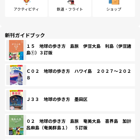
アクティビティ
鉄道・フライト
ショップ
新刊ガイドブック
１５ 地球の歩き方 島旅 伊豆大島 利島（伊豆諸
島①）３訂版
Ｃ０２ 地球の歩き方 ハワイ島 ２０２７～２０２
８
Ｊ３３ 地球の歩き方 墨田区
０２ 地球の歩き方 島旅 奄美大島 喜界島 加計
呂麻島（奄美群島１） ５訂版