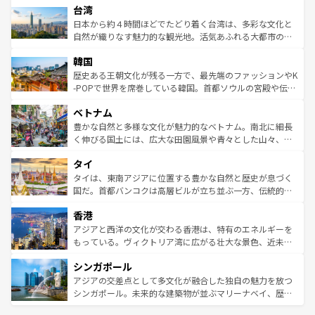
ならではの贅沢な旅のスタイルだ。 なお、新着のアメリカ
台湾
れるおもてなしの心で訪れる人々を迎えてくれるハワイの
リアリーフや大陸中央部にそびえるウルル（エアーズロッ
情報は
コンテンツ一覧
を参照してほしい。
人々、おいしいローカルフードやハワイアンミュージッ
ク）、タスマニアの美しい原生林やケアンズの熱帯雨林な
日本から約４時間ほどでたどり着く台湾は、多彩な文化と
ク、伝統的なフラダンスなど、すべてがハワイの魅力を彩
ど、見どころがたくさん。また、カフェやワイン、オージ
自然が織りなす魅力的な観光地。活気あふれる大都市の台
っている。訪れるたびに新しい発見と感動が待っているハ
ービーフなどの食文化も豊かで、美味しいものであふれて
北やノスタルジックな町並みが人気な九份（ジォウフェ
ワイを、存分に味わってほしい。 なお、新着のハワイ情報
韓国
いる。アクティビティも充実しており、サーフィンやダイ
ン）、静ひつな山岳地帯である台湾東部など、都市の喧騒
は
コンテンツ一覧
を参照してほしい。
ビング、ハイキングなど、アウトドア好きにはたまらな
と山間の静けさが共存しており、訪れる人に新しい発見と
歴史ある王朝文化が残る一方で、最先端のファッションやK
い。オーストラリアの多彩な魅力を存分に味わいつくそ
驚きをもたらしてくれる。また、奥深い台湾の食文化も魅
-POPで世界を席巻している韓国。首都ソウルの宮殿や伝統
う。 なお、新着のオーストラリア情報は
コンテンツ一覧
を
力で、夜市などの屋台グルメから高級料理、ヘルシーで美
家屋が並ぶエリアでは韓国の歴史と文化に浸ることがで
参照してほしい。
ベトナム
容にもいいと評判のスイーツなど、バラエティ豊かな料理
き、地方に足を延ばせば四季折々の自然美を楽しむことが
が味わえる。 なお、新着の台湾情報は
コンテンツ一覧
を参
できる。そして、キムチや焼肉、絶品のストリートフード
豊かな自然と多様な文化が魅力的なベトナム。南北に細長
照してほしい。
まで、さまざまな韓国料理が待っている。夜には、韓国な
く伸びる国土には、広大な田園風景や青々とした山々、世
らではのナイトライフも堪能できる。あたたかいホスピタ
界遺産に登録された壮大な自然景観が点在し、都市部では
タイ
リティに包まれながら、韓国の多彩な魅力を心ゆくまで味
急速な発展と共に伝統が息づく。ハノイの古い町並みやホ
わってみてほしい。 なお、新着の韓国情報は
コンテンツ一
ーチミン市のフランス統治時代の建物も、独特の雰囲気を
タイは、東南アジアに位置する豊かな自然と歴史が息づく
覧
を参照してほしい。
醸し出している。また、バラエティの豊かさとおいしさで
国だ。首都バンコクは高層ビルが立ち並ぶ一方、伝統的な
世界中の食通を魅了してやまないベトナム料理も魅力のひ
寺院や市場がいたるところに点在し、古きよき文化と現代
香港
とつ。フォーやバインミー、ベトナムコーヒーなどは、ぜ
の活気が交差している。北部ではチェンマイなどの山岳地
ひ現地で味わいたい。どの地域を訪れてもあたたかい人々
帯で自然と触れ合い、南部ではプーケットやクラビの美し
アジアと西洋の文化が交わる香港は、特有のエネルギーを
が旅行者を迎えてくれるので、きっと忘れられない旅にな
いビーチでリゾート気分を楽しむことができる。タイ料理
もっている。ヴィクトリア湾に広がる壮大な景色、近未来
るはずだ。 なお、新着のベトナム情報は
コンテンツ一覧
を
は世界的に有名で、屋台から高級レストランまで味覚を刺
的なアートスポット、そして歴史と現代が融合した町並
参照してほしい。
シンガポール
激する。気候は一年中温暖で、どの季節にも異なる楽しみ
み、どこを訪れても感動するはず。観光スポットが密集し
が待っている。親しみやすいタイの人々、仏教を中心とし
ており、効率よく見どころを回れるのも魅力。息をのむよ
アジアの交差点として多文化が融合した独自の魅力を放つ
た文化、そして多様な観光資源が、訪れる旅人を魅了し続
うな絶景から文化的な体験まで、香港を存分に楽しみ尽く
シンガポール。未来的な建築物が並ぶマリーナベイ、歴史
ける。 なお、新着のタイ情報は
コンテンツ一覧
を参照して
そう。 なお、新着の香港情報は
コンテンツ一覧
を参照して
と伝統を感じられるエスニックタウン、多数の緑豊かな公