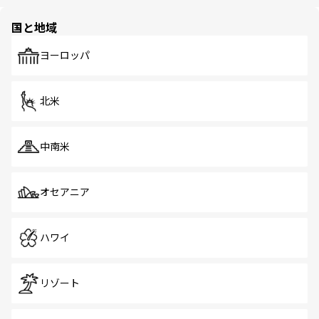
ほしい。
ほしい。
園や自然保護区など、自然が調和した近代的な景観と文化
の多様性あふれるカラフルな町は、どこを歩いても新しい
国と地域
発見がある。さらに、治安のよさや充実した公共交通機関
も、旅行者にとっては魅力的なポイント。グルメも豊富
で、ホーカーズは地元の風情を楽しめる外せないスポット
ヨーロッパ
だ。訪れる人を飽きさせないシンガポールで、多様な魅力
を体感しよう。 なお、新着のシンガポール情報は
コンテン
ツ一覧
を参照してほしい。
北米
中南米
オセアニア
ハワイ
リゾート