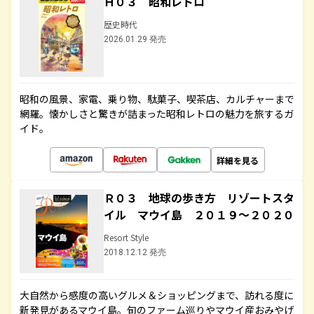
Ｈ０３ 昭和レトロ
歴史時代
2026.01.29 発売
昭和の風景、家電、乗り物、駄菓子、喫茶店、カルチャーまで
網羅。懐かしさと驚きが詰まった昭和レトロの魅力を旅するガ
イド。
詳細を見る
Ｒ０３ 地球の歩き方 リゾートスタ
イル マウイ島 ２０１９～２０２０
Resort Style
2018.12.12 発売
大自然から感度の高いグルメ＆ショッピングまで、訪れる度に
新発見があるマウイ島。旬のファーム巡りやマウイ産おみやげ