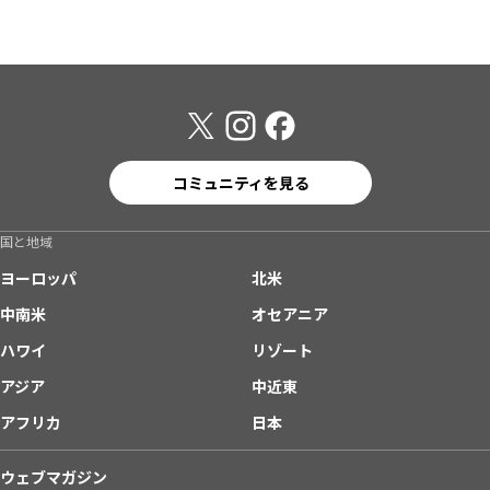
コミュニティを見る
国と地域
ヨーロッパ
北米
中南米
オセアニア
ハワイ
リゾート
アジア
中近東
アフリカ
日本
ウェブマガジン