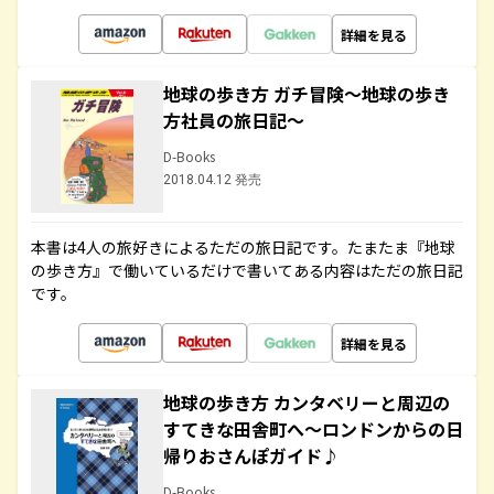
詳細を見る
地球の歩き方 ガチ冒険～地球の歩き
方社員の旅日記～
D-Books
2018.04.12 発売
本書は4人の旅好きによるただの旅日記です。たまたま『地球
の歩き方』で働いているだけで書いてある内容はただの旅日記
です。
詳細を見る
地球の歩き方 カンタベリーと周辺の
すてきな田舎町へ～ロンドンからの日
帰りおさんぽガイド♪
D-Books