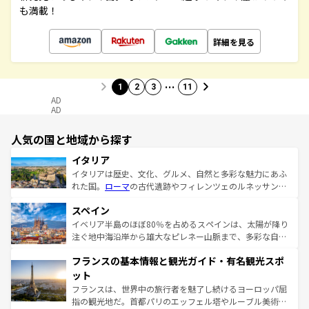
も満載！
詳細を見る
…
1
2
3
11
AD
AD
人気の国と地域から探す
イタリア
イタリアは歴史、文化、グルメ、自然と多彩な魅力にあふ
れた国。
ローマ
の古代遺跡やフィレンツェのルネッサンス
美術、ヴェネツィアの運河など、歴史あるスポットはもち
スペイン
ろん、トスカーナの美しい田園風景やアマルフィ海岸の絶
景など、自然景観も見逃せない。観光の合間には、本場の
イベリア半島のほぼ80％を占めるスペインは、太陽が降り
ピザやパスタなど、絶品のイタリア料理を堪能することも
注ぐ地中海沿岸から雄大なピレネー山脈まで、多彩な自然
できる。朝目覚めてから夜眠るまで、すべての瞬間を楽し
と文化が詰まったヨーロッパ屈指の旅行先だ。多様な地域
フランスの基本情報と観光ガイド・有名観光スポ
ませてくれるイタリアで、忘れられない旅をしてみよう！
文化が根付くこの国では、情熱的なフラメンコ、熱気あふ
なお、新着のイタリア情報は
コンテンツ一覧
を参照してほ
れる闘牛、そして美味しいタパスが生活の一部となってい
ット
しい。
る。首都マドリードの洗練された雰囲気や、バルセロナの
フランスは、世界中の旅行者を魅了し続けるヨーロッパ屈
アートに溢れた街角から、地方では古代ローマ遺跡や中世
指の観光地だ。首都パリのエッフェル塔やルーブル美術館