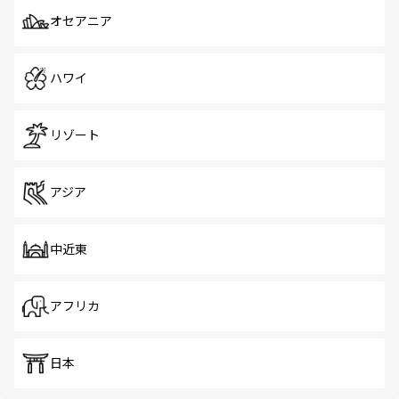
オセアニア
ハワイ
リゾート
アジア
中近東
アフリカ
日本