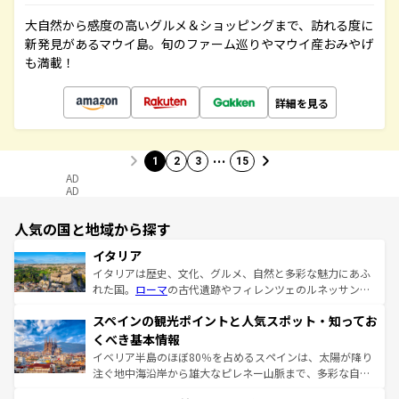
大自然から感度の高いグルメ＆ショッピングまで、訪れる度に
新発見があるマウイ島。旬のファーム巡りやマウイ産おみやげ
も満載！
詳細を見る
…
1
2
3
15
AD
AD
人気の国と地域から探す
イタリア
イタリアは歴史、文化、グルメ、自然と多彩な魅力にあふ
れた国。
ローマ
の古代遺跡やフィレンツェのルネッサンス
美術、ヴェネツィアの運河など、歴史あるスポットはもち
スペインの観光ポイントと人気スポット・知ってお
ろん、トスカーナの美しい田園風景やアマルフィ海岸の絶
景など、自然景観も見逃せない。観光の合間には、本場の
くべき基本情報
ピザやパスタなど、絶品のイタリア料理を堪能することも
イベリア半島のほぼ80％を占めるスペインは、太陽が降り
できる。朝目覚めてから夜眠るまで、すべての瞬間を楽し
注ぐ地中海沿岸から雄大なピレネー山脈まで、多彩な自然
ませてくれるイタリアで、忘れられない旅をしてみよう！
と文化が詰まったヨーロッパ屈指の旅行先だ。多様な地域