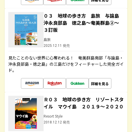
０３ 地球の歩き方 島旅 与論島
沖永良部島 徳之島～奄美群島②～
３訂版
島旅
2025.12.11 発売
見たことのない世界に心奪われる！ 奄美群島南部「与論島・
沖永良部島・徳之島」の三島だけをフィーチャーした完全ガイ
ド。
詳細を見る
Ｒ０３ 地球の歩き方 リゾートスタ
イル マウイ島 ２０１９～２０２０
Resort Style
2018.12.12 発売