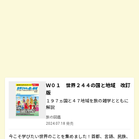
Ｗ０１ 世界２４４の国と地域 改訂
版
１９７ヵ国と４７地域を旅の雑学とともに
解説
旅の図鑑
2024.07.18 発売
今こそ学びたい世界のことを集めました！首都、言語、民族、