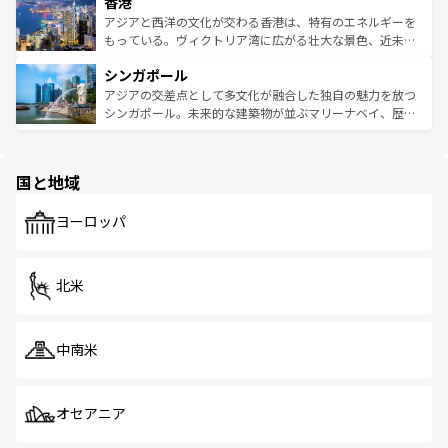
香港
とつ。フォーやバインミー、ベトナムコーヒーなどは、ぜ
の活気が交差している。北部ではチェンマイなどの山岳地
ひ現地で味わいたい。どの地域を訪れてもあたたかい人々
帯で自然と触れ合い、南部ではプーケットやクラビの美し
アジアと西洋の文化が交わる香港は、特有のエネルギーを
が旅行者を迎えてくれるので、きっと忘れられない旅にな
いビーチでリゾート気分を楽しむことができる。タイ料理
もっている。ヴィクトリア湾に広がる壮大な景色、近未来
るはずだ。 なお、新着のベトナム情報は
コンテンツ一覧
を
は世界的に有名で、屋台から高級レストランまで味覚を刺
的なアートスポット、そして歴史と現代が融合した町並
参照してほしい。
シンガポール
激する。気候は一年中温暖で、どの季節にも異なる楽しみ
み、どこを訪れても感動するはず。観光スポットが密集し
が待っている。親しみやすいタイの人々、仏教を中心とし
ており、効率よく見どころを回れるのも魅力。息をのむよ
アジアの交差点として多文化が融合した独自の魅力を放つ
た文化、そして多様な観光資源が、訪れる旅人を魅了し続
うな絶景から文化的な体験まで、香港を存分に楽しみ尽く
シンガポール。未来的な建築物が並ぶマリーナベイ、歴史
ける。 なお、新着のタイ情報は
コンテンツ一覧
を参照して
そう。 なお、新着の香港情報は
コンテンツ一覧
を参照して
と伝統を感じられるエスニックタウン、多数の緑豊かな公
ほしい。
ほしい。
園や自然保護区など、自然が調和した近代的な景観と文化
の多様性あふれるカラフルな町は、どこを歩いても新しい
国と地域
発見がある。さらに、治安のよさや充実した公共交通機関
も、旅行者にとっては魅力的なポイント。グルメも豊富
で、ホーカーズは地元の風情を楽しめる外せないスポット
ヨーロッパ
だ。訪れる人を飽きさせないシンガポールで、多様な魅力
を体感しよう。 なお、新着のシンガポール情報は
コンテン
ツ一覧
を参照してほしい。
北米
中南米
オセアニア