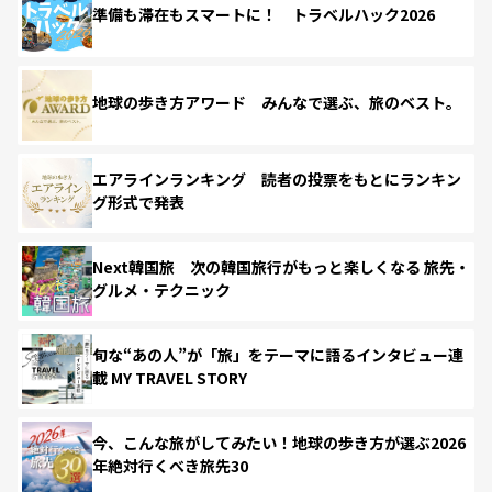
準備も滞在もスマートに！ トラベルハック2026
地球の歩き方アワード みんなで選ぶ、旅のベスト。
エアラインランキング 読者の投票をもとにランキン
グ形式で発表
Next韓国旅 次の韓国旅行がもっと楽しくなる 旅先・
グルメ・テクニック
旬な“あの人”が「旅」をテーマに語るインタビュー連
載 MY TRAVEL STORY
今、こんな旅がしてみたい！地球の歩き方が選ぶ2026
年絶対行くべき旅先30