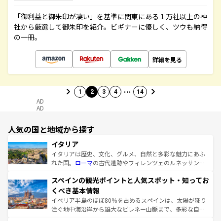
「御利益と御朱印が凄い」を基準に関東にある１万社以上の神
社から厳選して御朱印を紹介。ビギナーに優しく、ツウも納得
の一冊。
詳細を見る
…
1
2
3
4
14
AD
AD
人気の国と地域から探す
イタリア
イタリアは歴史、文化、グルメ、自然と多彩な魅力にあふ
れた国。
ローマ
の古代遺跡やフィレンツェのルネッサンス
美術、ヴェネツィアの運河など、歴史あるスポットはもち
スペインの観光ポイントと人気スポット・知ってお
ろん、トスカーナの美しい田園風景やアマルフィ海岸の絶
景など、自然景観も見逃せない。観光の合間には、本場の
くべき基本情報
ピザやパスタなど、絶品のイタリア料理を堪能することも
イベリア半島のほぼ80％を占めるスペインは、太陽が降り
できる。朝目覚めてから夜眠るまで、すべての瞬間を楽し
注ぐ地中海沿岸から雄大なピレネー山脈まで、多彩な自然
ませてくれるイタリアで、忘れられない旅をしてみよう！
と文化が詰まったヨーロッパ屈指の旅行先だ。多様な地域