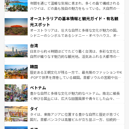
ンメントが詰まった刺激的なスポットだ。一方、アメリカ
年間を通じて温暖な気候に恵まれ、多くの島で構成される
西部には大自然が広がり、グランドキャニオンやイエロー
ハワイは、どの島も独自の魅力をもっている。大自然の神
ストーン国立公園といった絶景が堪能できる。さらに、南
秘を感じたいなら、火山が生み出した壮大な景観を誇るハ
オーストラリアの基本情報と観光ガイド・有名観
部のニューオーリンズでは、音楽と美食が融合した独特の
ワイ島は見逃せない。また、定番の観光地といえばオアフ
文化が魅力。旅行者はアメリカの各地域で異なる魅力を楽
島だが、静かな自然を求めるならマウイ島やカウアイ島が
光スポット
しみながら、その多様性と豊かな歴史を感じることができ
おすすめ。エメラルドグリーンに輝く海をはじめ、豊かな
オーストラリアは、壮大な自然と多様な文化が魅力の国。
るだろう。車でのロードトリップや列車の旅も、アメリカ
文化や歴史が息づいている。「アロハスピリット」と呼ば
シドニーのシンボルであるシドニー・オペラハウス、オー
ならではの贅沢な旅のスタイルだ。 なお、新着のアメリカ
れるおもてなしの心で訪れる人々を迎えてくれるハワイの
ストラリア東海岸北部に広がる大サンゴ礁地帯グレートバ
情報は
コンテンツ一覧
を参照してほしい。
人々、おいしいローカルフードやハワイアンミュージッ
台湾
リアリーフや大陸中央部にそびえるウルル（エアーズロッ
ク、伝統的なフラダンスなど、すべてがハワイの魅力を彩
ク）、タスマニアの美しい原生林やケアンズの熱帯雨林な
日本から約４時間ほどでたどり着く台湾は、多彩な文化と
っている。訪れるたびに新しい発見と感動が待っているハ
ど、見どころがたくさん。また、カフェやワイン、オージ
自然が織りなす魅力的な観光地。活気あふれる大都市の台
ワイを、存分に味わってほしい。 なお、新着のハワイ情報
ービーフなどの食文化も豊かで、美味しいものであふれて
北やノスタルジックな町並みが人気な九份（ジォウフェ
は
コンテンツ一覧
を参照してほしい。
韓国
いる。アクティビティも充実しており、サーフィンやダイ
ン）、静ひつな山岳地帯である台湾東部など、都市の喧騒
ビング、ハイキングなど、アウトドア好きにはたまらな
と山間の静けさが共存しており、訪れる人に新しい発見と
歴史ある王朝文化が残る一方で、最先端のファッションやK
い。オーストラリアの多彩な魅力を存分に味わいつくそ
驚きをもたらしてくれる。また、奥深い台湾の食文化も魅
-POPで世界を席巻している韓国。首都ソウルの宮殿や伝統
う。 なお、新着のオーストラリア情報は
コンテンツ一覧
を
力で、夜市などの屋台グルメから高級料理、ヘルシーで美
家屋が並ぶエリアでは韓国の歴史と文化に浸ることがで
参照してほしい。
ベトナム
容にもいいと評判のスイーツなど、バラエティ豊かな料理
き、地方に足を延ばせば四季折々の自然美を楽しむことが
が味わえる。 なお、新着の台湾情報は
コンテンツ一覧
を参
できる。そして、キムチや焼肉、絶品のストリートフード
豊かな自然と多様な文化が魅力的なベトナム。南北に細長
照してほしい。
まで、さまざまな韓国料理が待っている。夜には、韓国な
く伸びる国土には、広大な田園風景や青々とした山々、世
らではのナイトライフも堪能できる。あたたかいホスピタ
界遺産に登録された壮大な自然景観が点在し、都市部では
タイ
リティに包まれながら、韓国の多彩な魅力を心ゆくまで味
急速な発展と共に伝統が息づく。ハノイの古い町並みやホ
わってみてほしい。 なお、新着の韓国情報は
コンテンツ一
ーチミン市のフランス統治時代の建物も、独特の雰囲気を
タイは、東南アジアに位置する豊かな自然と歴史が息づく
覧
を参照してほしい。
醸し出している。また、バラエティの豊かさとおいしさで
国だ。首都バンコクは高層ビルが立ち並ぶ一方、伝統的な
世界中の食通を魅了してやまないベトナム料理も魅力のひ
寺院や市場がいたるところに点在し、古きよき文化と現代