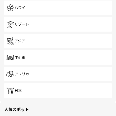
ハワイ
リゾート
アジア
中近東
アフリカ
日本
人気スポット