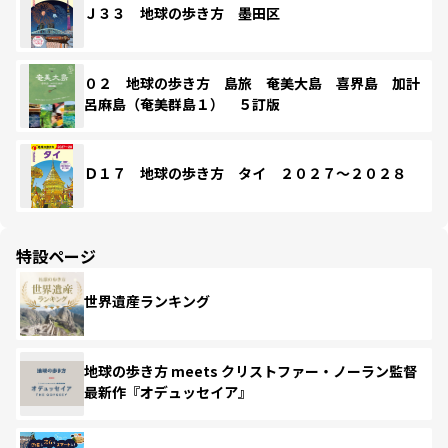
Ｊ３３ 地球の歩き方 墨田区
０２ 地球の歩き方 島旅 奄美大島 喜界島 加計
呂麻島（奄美群島１） ５訂版
Ｄ１７ 地球の歩き方 タイ ２０２７～２０２８
特設ページ
世界遺産ランキング
地球の歩き方 meets クリストファー・ノーラン監督
最新作『オデュッセイア』