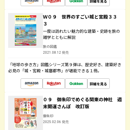
詳細を見る
Ｗ０９ 世界のすごい城と宮殿３３
３
一度は訪れたい魅力的な建築・史跡を旅の
雑学とともに解説
旅の図鑑
2021.08.12 発売
「地球の歩き方」図鑑シリーズ第９弾は、歴史好き、建築好き
必見の「城・宮殿・城塞都市」が堪能できる１冊。
詳細を見る
０９ 御朱印でめぐる関東の神社 週
末開運さんぽ 改訂版
御朱印
2025.02.06 発売