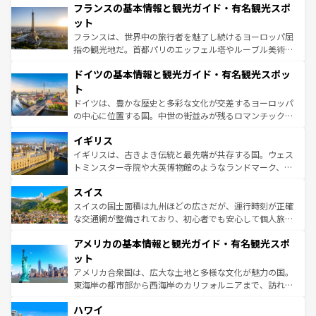
なお、新着のイタリア情報は
コンテンツ一覧
を参照してほ
フランスの基本情報と観光ガイド・有名観光スポ
文化が根付くこの国では、情熱的なフラメンコ、熱気あふ
しい。
れる闘牛、そして美味しいタパスが生活の一部となってい
ット
る。首都マドリードの洗練された雰囲気や、バルセロナの
フランスは、世界中の旅行者を魅了し続けるヨーロッパ屈
アートに溢れた街角から、地方では古代ローマ遺跡や中世
指の観光地だ。首都パリのエッフェル塔やルーブル美術館
の城塞都市、穏やかなビーチリゾートまで多彩な表情を見
といった象徴的なスポットから、田舎町の古風な美しさま
せる。地方によって風土や気候が異なるスペインはその個
ドイツの基本情報と観光ガイド・有名観光スポッ
で、幅広い魅力が詰まっている。華麗な宮殿、歴史的な大
性で訪れる人を魅了する。 なお、新着のスペイン情報は
コ
聖堂、美しいビーチ、そして豊かな自然が、訪れる者を心
ト
ンテンツ一覧
を参照してほしい。
から魅了する。また、フランスは美食の国としても知ら
ドイツは、豊かな歴史と多彩な文化が交差するヨーロッパ
れ、フランス料理はユネスコ無形文化遺産にも登録されて
の中心に位置する国。中世の街並みが残るロマンチック街
いる。シャンパンの発祥地であるランス、プロヴァンスの
道から、未来を先取りするようなモダンな都市まで多様な
香り高いラベンダー畑など、多彩な楽しみ方が可能だ。さ
イギリス
顔を持つこの国は、どこを歩いても飽きることがない。ベ
らに、パリ以外の地域にも魅力が溢れており、どの街角に
ルリンの文化的活気、バイエルン州のアルプスの絶景、そ
イギリスは、古きよき伝統と最先端が共存する国。ウェス
も豊かな歴史と文化が息づいている。パリ以外の個性あふ
してライン川沿いのワイン畑といった風景は必見。ビール
トミンスター寺院や大英博物館のようなランドマーク、歴
れる地方に足を運ぶとそれぞれで全く異なる文化を体験で
とソーセージを味わいながら地元の人と過ごす楽しい時間
史ある大学都市、美しい丘陵地帯や牧歌的な風景など、エ
きるだろう。 なお、新着のフランス情報は
コンテンツ一覧
スイス
は、お酒好きな人にはぜひ体験してほしい。 なお、新着の
リアごとに異なる魅力がある。また、優雅なアフタヌーン
を参照してほしい。
ドイツ情報は
コンテンツ一覧
を参照してほしい。
ティー、ビール好きにはたまらない英国パブ、サッカー観
スイスの国土面積は九州ほどの広さだが、運行時刻が正確
戦など、本場だからこそできる体験も豊富。イギリスを旅
な交通網が整備されており、初心者でも安心して個人旅行
して楽しみつくそう。 なお、新着のイギリス情報は
コンテ
を楽しめる。日本同様に時刻表どおりの旅が可能だ。中世
アメリカの基本情報と観光ガイド・有名観光スポ
ンツ一覧
を参照してほしい。
の建物がそのまま残る町や、スイスならではのユニークな
博物館もあり、アルプス観光だけでなく町歩きも満喫する
ット
ことができる。国民の所得が高いため物価も高いが、旅行
アメリカ合衆国は、広大な土地と多様な文化が魅力の国。
者向けの交通パス提供のサービスもあり、うまく活用すれ
東海岸の都市部から西海岸のカリフォルニアまで、訪れる
ば市内交通費無料で観光を楽しむこともできる。 なお、新
場所ごとに異なる風景と体験が待っている。ニューヨーク
着のスイス情報は
コンテンツ一覧
を参照してほしい。
ハワイ
のような巨大都市は、観光、ショッピング、エンターテイ