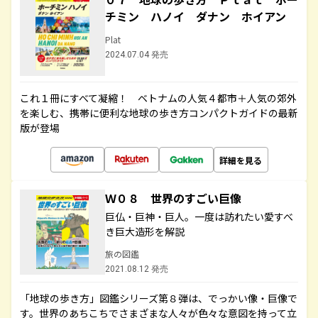
チミン ハノイ ダナン ホイアン
Plat
2024.07.04 発売
これ１冊にすべて凝縮！ ベトナムの人気４都市＋人気の郊外
を楽しむ、携帯に便利な地球の歩き方コンパクトガイドの最新
版が登場
詳細を見る
Ｗ０８ 世界のすごい巨像
巨仏・巨神・巨人。一度は訪れたい愛すべ
き巨大造形を解説
旅の図鑑
2021.08.12 発売
「地球の歩き方」図鑑シリーズ第８弾は、でっかい像・巨像で
す。世界のあちこちでさまざまな人々が色々な意図を持って立