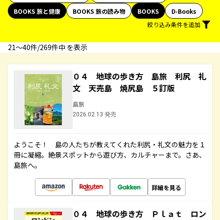
BOOKS 旅と健康
BOOKS 旅の読み物
BOOKS
D-Books
絞り込み条件を追加
21〜40件/269件中 を表示
０４ 地球の歩き方 島旅 利尻 礼
文 天売島 焼尻島 ５訂版
島旅
2026.02.13 発売
ようこそ！ 島の人たちが教えてくれた利尻・礼文の魅力を１
冊に凝縮。絶景スポットから遊び方、カルチャーまで。さあ、
島旅へ。
詳細を見る
０４ 地球の歩き方 Ｐｌａｔ ロン