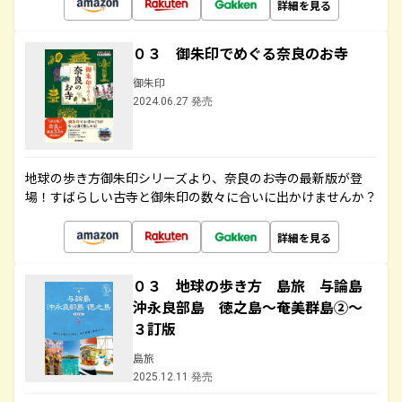
詳細を見る
０３ 御朱印でめぐる奈良のお寺
御朱印
2024.06.27 発売
地球の歩き方御朱印シリーズより、奈良のお寺の最新版が登
場！すばらしい古寺と御朱印の数々に合いに出かけませんか？
詳細を見る
０３ 地球の歩き方 島旅 与論島
沖永良部島 徳之島～奄美群島②～
３訂版
島旅
2025.12.11 発売