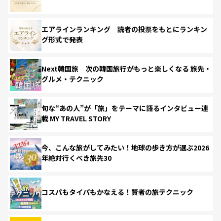
エアラインランキング 読者の投票をもとにランキン
グ形式で発表
Next韓国旅 次の韓国旅行がもっと楽しくなる 旅先・
グルメ・テクニック
旬な“あの人”が「旅」をテーマに語るインタビュー連
載 MY TRAVEL STORY
今、こんな旅がしてみたい！地球の歩き方が選ぶ2026
年絶対行くべき旅先30
コスパもタイパもかなえる！賢者の旅テクニック