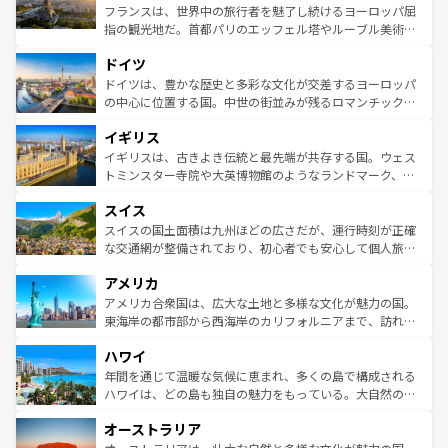
しい。
る。首都マドリードの洗練された雰囲気や、バルセロナの
フランスは、世界中の旅行者を魅了し続けるヨーロッパ屈
アートに溢れた街角から、地方では古代ローマ遺跡や中世
指の観光地だ。首都パリのエッフェル塔やルーブル美術館
の城塞都市、穏やかなビーチリゾートまで多彩な表情を見
といった象徴的なスポットから、田舎町の古風な美しさま
せる。地方によって風土や気候が異なるスペインはその個
ドイツ
で、幅広い魅力が詰まっている。華麗な宮殿、歴史的な大
性で訪れる人を魅了する。 なお、新着のスペイン情報は
コ
聖堂、美しいビーチ、そして豊かな自然が、訪れる者を心
ドイツは、豊かな歴史と多彩な文化が交差するヨーロッパ
ンテンツ一覧
を参照してほしい。
から魅了する。また、フランスは美食の国としても知ら
の中心に位置する国。中世の街並みが残るロマンチック街
れ、フランス料理はユネスコ無形文化遺産にも登録されて
道から、未来を先取りするようなモダンな都市まで多様な
イギリス
いる。シャンパンの発祥地であるランス、プロヴァンスの
顔を持つこの国は、どこを歩いても飽きることがない。ベ
香り高いラベンダー畑など、多彩な楽しみ方が可能だ。さ
ルリンの文化的活気、バイエルン州のアルプスの絶景、そ
イギリスは、古きよき伝統と最先端が共存する国。ウェス
らに、パリ以外の地域にも魅力が溢れており、どの街角に
してライン川沿いのワイン畑といった風景は必見。ビール
トミンスター寺院や大英博物館のようなランドマーク、歴
も豊かな歴史と文化が息づいている。パリ以外の個性あふ
とソーセージを味わいながら地元の人と過ごす楽しい時間
史ある大学都市、美しい丘陵地帯や牧歌的な風景など、エ
れる地方に足を運ぶとそれぞれで全く異なる文化を体験で
スイス
は、お酒好きな人にはぜひ体験してほしい。 なお、新着の
リアごとに異なる魅力がある。また、優雅なアフタヌーン
きるだろう。 なお、新着のフランス情報は
コンテンツ一覧
ドイツ情報は
コンテンツ一覧
を参照してほしい。
ティー、ビール好きにはたまらない英国パブ、サッカー観
スイスの国土面積は九州ほどの広さだが、運行時刻が正確
を参照してほしい。
戦など、本場だからこそできる体験も豊富。イギリスを旅
な交通網が整備されており、初心者でも安心して個人旅行
して楽しみつくそう。 なお、新着のイギリス情報は
コンテ
を楽しめる。日本同様に時刻表どおりの旅が可能だ。中世
アメリカ
ンツ一覧
を参照してほしい。
の建物がそのまま残る町や、スイスならではのユニークな
博物館もあり、アルプス観光だけでなく町歩きも満喫する
アメリカ合衆国は、広大な土地と多様な文化が魅力の国。
ことができる。国民の所得が高いため物価も高いが、旅行
東海岸の都市部から西海岸のカリフォルニアまで、訪れる
者向けの交通パス提供のサービスもあり、うまく活用すれ
場所ごとに異なる風景と体験が待っている。ニューヨーク
ハワイ
ば市内交通費無料で観光を楽しむこともできる。 なお、新
のような巨大都市は、観光、ショッピング、エンターテイ
着のスイス情報は
コンテンツ一覧
を参照してほしい。
ンメントが詰まった刺激的なスポットだ。一方、アメリカ
年間を通じて温暖な気候に恵まれ、多くの島で構成される
西部には大自然が広がり、グランドキャニオンやイエロー
ハワイは、どの島も独自の魅力をもっている。大自然の神
ストーン国立公園といった絶景が堪能できる。さらに、南
秘を感じたいなら、火山が生み出した壮大な景観を誇るハ
オーストラリア
部のニューオーリンズでは、音楽と美食が融合した独特の
ワイ島は見逃せない。また、定番の観光地といえばオアフ
文化が魅力。旅行者はアメリカの各地域で異なる魅力を楽
島だが、静かな自然を求めるならマウイ島やカウアイ島が