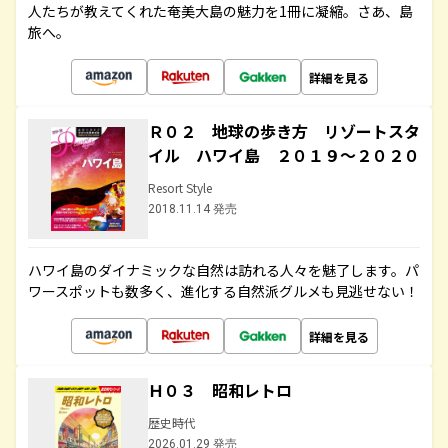
人たちが教えてくれた奄美大島の魅力を1冊に凝縮。さあ、島
旅へ。
詳細を見る
Ｒ０２ 地球の歩き方 リゾートスタ
イル ハワイ島 ２０１９～２０２０
Resort Style
2018.11.14 発売
ハワイ島のダイナミックな自然は訪れる人々を魅了します。パ
ワースポットも数多く、進化する自然派グルメも見逃せない！
詳細を見る
Ｈ０３ 昭和レトロ
歴史時代
2026.01.29 発売