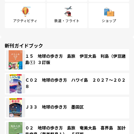
アクティビティ
鉄道・フライト
ショップ
新刊ガイドブック
１５ 地球の歩き方 島旅 伊豆大島 利島（伊豆諸
島①）３訂版
Ｃ０２ 地球の歩き方 ハワイ島 ２０２７～２０２
８
Ｊ３３ 地球の歩き方 墨田区
０２ 地球の歩き方 島旅 奄美大島 喜界島 加計
呂麻島（奄美群島１） ５訂版