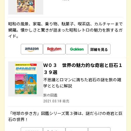
昭和の風景、家電、乗り物、駄菓子、喫茶店、カルチャーまで
網羅。懐かしさと驚きが詰まった昭和レトロの魅力を旅するガ
イド。
詳細を見る
Ｗ０３ 世界の魅力的な奇岩と巨石１
３９選
不思議とロマンに満ちた岩石の謎を旅の雑
学とともに解説
旅の図鑑
2021.03.18 発売
「地球の歩き方」図鑑シリーズ第３弾は、謎だらけの奇岩と巨
石の世界！