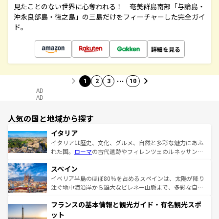
見たことのない世界に心奪われる！ 奄美群島南部「与論島・
沖永良部島・徳之島」の三島だけをフィーチャーした完全ガイ
ド。
詳細を見る
…
1
2
3
10
AD
AD
人気の国と地域から探す
イタリア
イタリアは歴史、文化、グルメ、自然と多彩な魅力にあふ
れた国。
ローマ
の古代遺跡やフィレンツェのルネッサンス
美術、ヴェネツィアの運河など、歴史あるスポットはもち
スペイン
ろん、トスカーナの美しい田園風景やアマルフィ海岸の絶
景など、自然景観も見逃せない。観光の合間には、本場の
イベリア半島のほぼ80％を占めるスペインは、太陽が降り
ピザやパスタなど、絶品のイタリア料理を堪能することも
注ぐ地中海沿岸から雄大なピレネー山脈まで、多彩な自然
できる。朝目覚めてから夜眠るまで、すべての瞬間を楽し
と文化が詰まったヨーロッパ屈指の旅行先だ。多様な地域
フランスの基本情報と観光ガイド・有名観光スポ
ませてくれるイタリアで、忘れられない旅をしてみよう！
文化が根付くこの国では、情熱的なフラメンコ、熱気あふ
なお、新着のイタリア情報は
コンテンツ一覧
を参照してほ
れる闘牛、そして美味しいタパスが生活の一部となってい
ット