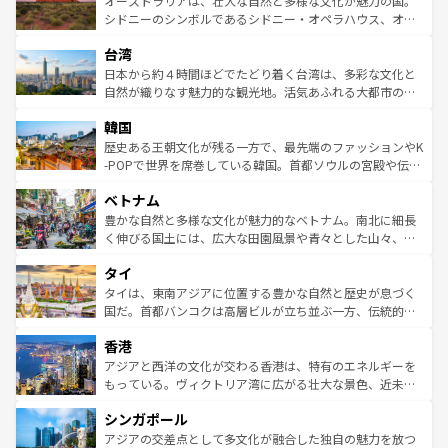
オーストラリアは、壮大な自然と多様な文化が魅力の国。
しみながら、その多様性と豊かな歴史を感じることができ
おすすめ。エメラルドグリーンに輝く海をはじめ、豊かな
シドニーのシンボルであるシドニー・オペラハウス、オー
るだろう。車でのロードトリップや列車の旅も、アメリカ
文化や歴史が息づいている。「アロハスピリット」と呼ば
ストラリア東海岸北部に広がる大サンゴ礁地帯グレートバ
ならではの贅沢な旅のスタイルだ。 なお、新着のアメリカ
台湾
れるおもてなしの心で訪れる人々を迎えてくれるハワイの
リアリーフや大陸中央部にそびえるウルル（エアーズロッ
情報は
コンテンツ一覧
を参照してほしい。
人々、おいしいローカルフードやハワイアンミュージッ
ク）、タスマニアの美しい原生林やケアンズの熱帯雨林な
日本から約４時間ほどでたどり着く台湾は、多彩な文化と
ク、伝統的なフラダンスなど、すべてがハワイの魅力を彩
ど、見どころがたくさん。また、カフェやワイン、オージ
自然が織りなす魅力的な観光地。活気あふれる大都市の台
っている。訪れるたびに新しい発見と感動が待っているハ
ービーフなどの食文化も豊かで、美味しいものであふれて
北やノスタルジックな町並みが人気な九份（ジォウフェ
ワイを、存分に味わってほしい。 なお、新着のハワイ情報
韓国
いる。アクティビティも充実しており、サーフィンやダイ
ン）、静ひつな山岳地帯である台湾東部など、都市の喧騒
は
コンテンツ一覧
を参照してほしい。
ビング、ハイキングなど、アウトドア好きにはたまらな
と山間の静けさが共存しており、訪れる人に新しい発見と
歴史ある王朝文化が残る一方で、最先端のファッションやK
い。オーストラリアの多彩な魅力を存分に味わいつくそ
驚きをもたらしてくれる。また、奥深い台湾の食文化も魅
-POPで世界を席巻している韓国。首都ソウルの宮殿や伝統
う。 なお、新着のオーストラリア情報は
コンテンツ一覧
を
力で、夜市などの屋台グルメから高級料理、ヘルシーで美
家屋が並ぶエリアでは韓国の歴史と文化に浸ることがで
参照してほしい。
ベトナム
容にもいいと評判のスイーツなど、バラエティ豊かな料理
き、地方に足を延ばせば四季折々の自然美を楽しむことが
が味わえる。 なお、新着の台湾情報は
コンテンツ一覧
を参
できる。そして、キムチや焼肉、絶品のストリートフード
豊かな自然と多様な文化が魅力的なベトナム。南北に細長
照してほしい。
まで、さまざまな韓国料理が待っている。夜には、韓国な
く伸びる国土には、広大な田園風景や青々とした山々、世
らではのナイトライフも堪能できる。あたたかいホスピタ
界遺産に登録された壮大な自然景観が点在し、都市部では
タイ
リティに包まれながら、韓国の多彩な魅力を心ゆくまで味
急速な発展と共に伝統が息づく。ハノイの古い町並みやホ
わってみてほしい。 なお、新着の韓国情報は
コンテンツ一
ーチミン市のフランス統治時代の建物も、独特の雰囲気を
タイは、東南アジアに位置する豊かな自然と歴史が息づく
覧
を参照してほしい。
醸し出している。また、バラエティの豊かさとおいしさで
国だ。首都バンコクは高層ビルが立ち並ぶ一方、伝統的な
世界中の食通を魅了してやまないベトナム料理も魅力のひ
寺院や市場がいたるところに点在し、古きよき文化と現代
香港
とつ。フォーやバインミー、ベトナムコーヒーなどは、ぜ
の活気が交差している。北部ではチェンマイなどの山岳地
ひ現地で味わいたい。どの地域を訪れてもあたたかい人々
帯で自然と触れ合い、南部ではプーケットやクラビの美し
アジアと西洋の文化が交わる香港は、特有のエネルギーを
が旅行者を迎えてくれるので、きっと忘れられない旅にな
いビーチでリゾート気分を楽しむことができる。タイ料理
もっている。ヴィクトリア湾に広がる壮大な景色、近未来
るはずだ。 なお、新着のベトナム情報は
コンテンツ一覧
を
は世界的に有名で、屋台から高級レストランまで味覚を刺
的なアートスポット、そして歴史と現代が融合した町並
参照してほしい。
シンガポール
激する。気候は一年中温暖で、どの季節にも異なる楽しみ
み、どこを訪れても感動するはず。観光スポットが密集し
が待っている。親しみやすいタイの人々、仏教を中心とし
ており、効率よく見どころを回れるのも魅力。息をのむよ
アジアの交差点として多文化が融合した独自の魅力を放つ