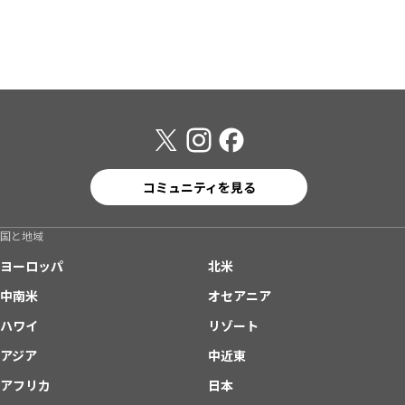
コミュニティを見る
国と地域
ヨーロッパ
北米
中南米
オセアニア
ハワイ
リゾート
アジア
中近東
アフリカ
日本