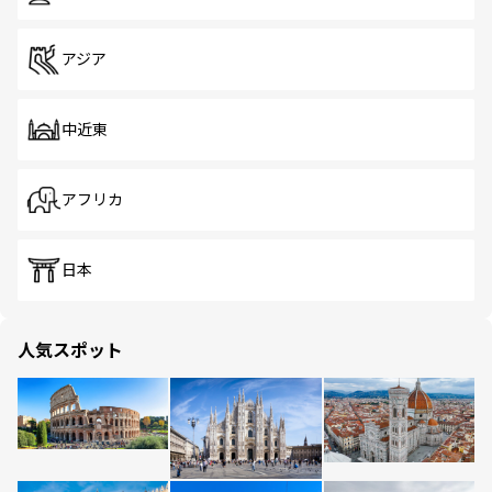
アジア
中近東
アフリカ
日本
人気スポット