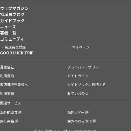
ウェブマガジン
特派員ブログ
ガイドブック
ニュース
著者一覧
コミュニティ
新規会員登録
マイページ
GOOD LUCK TRIP
運営会社
プライバシーポリシー
利用規約
ガイドライン
書店御担当者様へ
ガイドブックに投稿する
採用情報
お問い合わせ
関連サービス
海外航空券
海外ツアー
旅行用品
海外のおみやげ
© Arukikata. Co.,Ltd. All rights reserved.