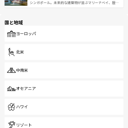
た文化、そして多様な観光資源が、訪れる旅人を魅了し続
うな絶景から文化的な体験まで、香港を存分に楽しみ尽く
シンガポール。未来的な建築物が並ぶマリーナベイ、歴史
ける。 なお、新着のタイ情報は
コンテンツ一覧
を参照して
そう。 なお、新着の香港情報は
コンテンツ一覧
を参照して
と伝統を感じられるエスニックタウン、多数の緑豊かな公
ほしい。
ほしい。
園や自然保護区など、自然が調和した近代的な景観と文化
の多様性あふれるカラフルな町は、どこを歩いても新しい
国と地域
発見がある。さらに、治安のよさや充実した公共交通機関
も、旅行者にとっては魅力的なポイント。グルメも豊富
で、ホーカーズは地元の風情を楽しめる外せないスポット
ヨーロッパ
だ。訪れる人を飽きさせないシンガポールで、多様な魅力
を体感しよう。 なお、新着のシンガポール情報は
コンテン
ツ一覧
を参照してほしい。
北米
中南米
オセアニア
ハワイ
リゾート