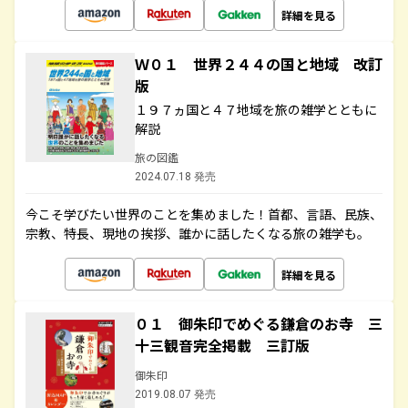
詳細を見る
Ｗ０１ 世界２４４の国と地域 改訂
版
１９７ヵ国と４７地域を旅の雑学とともに
解説
旅の図鑑
2024.07.18 発売
今こそ学びたい世界のことを集めました！首都、言語、民族、
宗教、特長、現地の挨拶、誰かに話したくなる旅の雑学も。
詳細を見る
０１ 御朱印でめぐる鎌倉のお寺 三
十三観音完全掲載 三訂版
御朱印
2019.08.07 発売