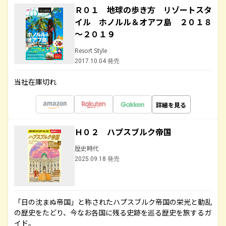
Ｒ０１ 地球の歩き方 リゾートスタ
イル ホノルル＆オアフ島 ２０１８
～２０１９
Resort Style
2017.10.04 発売
当社在庫切れ
詳細を見る
Ｈ０２ ハプスブルク帝国
歴史時代
2025.09.18 発売
「日の沈まぬ帝国」と称されたハプスブルク帝国の栄光と動乱
の歴史をたどり、今なお各国に残る史跡を巡る歴史を旅するガ
イド。