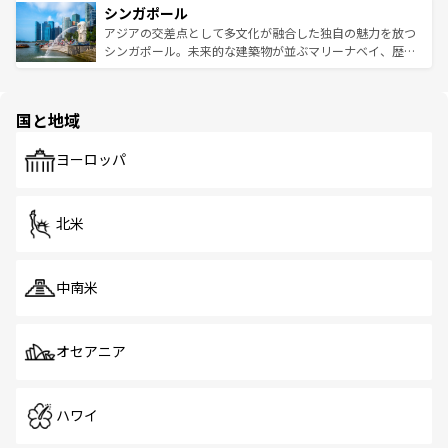
参照してほしい。
シンガポール
激する。気候は一年中温暖で、どの季節にも異なる楽しみ
み、どこを訪れても感動するはず。観光スポットが密集し
が待っている。親しみやすいタイの人々、仏教を中心とし
ており、効率よく見どころを回れるのも魅力。息をのむよ
アジアの交差点として多文化が融合した独自の魅力を放つ
た文化、そして多様な観光資源が、訪れる旅人を魅了し続
うな絶景から文化的な体験まで、香港を存分に楽しみ尽く
シンガポール。未来的な建築物が並ぶマリーナベイ、歴史
ける。 なお、新着のタイ情報は
コンテンツ一覧
を参照して
そう。 なお、新着の香港情報は
コンテンツ一覧
を参照して
と伝統を感じられるエスニックタウン、多数の緑豊かな公
ほしい。
ほしい。
園や自然保護区など、自然が調和した近代的な景観と文化
の多様性あふれるカラフルな町は、どこを歩いても新しい
国と地域
発見がある。さらに、治安のよさや充実した公共交通機関
も、旅行者にとっては魅力的なポイント。グルメも豊富
で、ホーカーズは地元の風情を楽しめる外せないスポット
ヨーロッパ
だ。訪れる人を飽きさせないシンガポールで、多様な魅力
を体感しよう。 なお、新着のシンガポール情報は
コンテン
ツ一覧
を参照してほしい。
北米
中南米
オセアニア
ハワイ