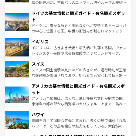
アートに溢れた街角から、地方では古代ローマ遺跡や中世
指の観光地だ。首都パリのエッフェル塔やルーブル美術館
の城塞都市、穏やかなビーチリゾートまで多彩な表情を見
といった象徴的なスポットから、田舎町の古風な美しさま
せる。地方によって風土や気候が異なるスペインはその個
ドイツの基本情報と観光ガイド・有名観光スポッ
で、幅広い魅力が詰まっている。華麗な宮殿、歴史的な大
性で訪れる人を魅了する。 なお、新着のスペイン情報は
コ
聖堂、美しいビーチ、そして豊かな自然が、訪れる者を心
ト
ンテンツ一覧
を参照してほしい。
から魅了する。また、フランスは美食の国としても知ら
ドイツは、豊かな歴史と多彩な文化が交差するヨーロッパ
れ、フランス料理はユネスコ無形文化遺産にも登録されて
の中心に位置する国。中世の街並みが残るロマンチック街
いる。シャンパンの発祥地であるランス、プロヴァンスの
道から、未来を先取りするようなモダンな都市まで多様な
香り高いラベンダー畑など、多彩な楽しみ方が可能だ。さ
イギリス
顔を持つこの国は、どこを歩いても飽きることがない。ベ
らに、パリ以外の地域にも魅力が溢れており、どの街角に
ルリンの文化的活気、バイエルン州のアルプスの絶景、そ
イギリスは、古きよき伝統と最先端が共存する国。ウェス
も豊かな歴史と文化が息づいている。パリ以外の個性あふ
してライン川沿いのワイン畑といった風景は必見。ビール
トミンスター寺院や大英博物館のようなランドマーク、歴
れる地方に足を運ぶとそれぞれで全く異なる文化を体験で
とソーセージを味わいながら地元の人と過ごす楽しい時間
史ある大学都市、美しい丘陵地帯や牧歌的な風景など、エ
きるだろう。 なお、新着のフランス情報は
コンテンツ一覧
スイス
は、お酒好きな人にはぜひ体験してほしい。 なお、新着の
リアごとに異なる魅力がある。また、優雅なアフタヌーン
を参照してほしい。
ドイツ情報は
コンテンツ一覧
を参照してほしい。
ティー、ビール好きにはたまらない英国パブ、サッカー観
スイスの国土面積は九州ほどの広さだが、運行時刻が正確
戦など、本場だからこそできる体験も豊富。イギリスを旅
な交通網が整備されており、初心者でも安心して個人旅行
して楽しみつくそう。 なお、新着のイギリス情報は
コンテ
を楽しめる。日本同様に時刻表どおりの旅が可能だ。中世
アメリカの基本情報と観光ガイド・有名観光スポ
ンツ一覧
を参照してほしい。
の建物がそのまま残る町や、スイスならではのユニークな
博物館もあり、アルプス観光だけでなく町歩きも満喫する
ット
ことができる。国民の所得が高いため物価も高いが、旅行
アメリカ合衆国は、広大な土地と多様な文化が魅力の国。
者向けの交通パス提供のサービスもあり、うまく活用すれ
東海岸の都市部から西海岸のカリフォルニアまで、訪れる
ば市内交通費無料で観光を楽しむこともできる。 なお、新
場所ごとに異なる風景と体験が待っている。ニューヨーク
着のスイス情報は
コンテンツ一覧
を参照してほしい。
ハワイ
のような巨大都市は、観光、ショッピング、エンターテイ
ンメントが詰まった刺激的なスポットだ。一方、アメリカ
年間を通じて温暖な気候に恵まれ、多くの島で構成される
西部には大自然が広がり、グランドキャニオンやイエロー
ハワイは、どの島も独自の魅力をもっている。大自然の神
ストーン国立公園といった絶景が堪能できる。さらに、南
秘を感じたいなら、火山が生み出した壮大な景観を誇るハ