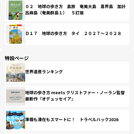
０２ 地球の歩き方 島旅 奄美大島 喜界島 加計
呂麻島（奄美群島１） ５訂版
Ｄ１７ 地球の歩き方 タイ ２０２７～２０２８
特設ページ
世界遺産ランキング
地球の歩き方 meets クリストファー・ノーラン監督
最新作『オデュッセイア』
準備も滞在もスマートに！ トラベルハック2026