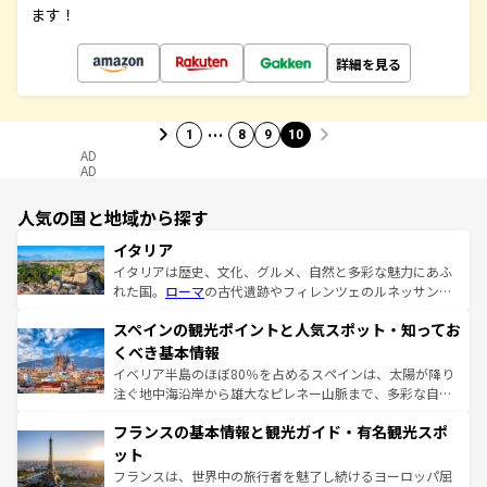
ます！
詳細を見る
…
1
8
9
10
AD
AD
人気の国と地域から探す
イタリア
イタリアは歴史、文化、グルメ、自然と多彩な魅力にあふ
れた国。
ローマ
の古代遺跡やフィレンツェのルネッサンス
美術、ヴェネツィアの運河など、歴史あるスポットはもち
スペインの観光ポイントと人気スポット・知ってお
ろん、トスカーナの美しい田園風景やアマルフィ海岸の絶
景など、自然景観も見逃せない。観光の合間には、本場の
くべき基本情報
ピザやパスタなど、絶品のイタリア料理を堪能することも
イベリア半島のほぼ80％を占めるスペインは、太陽が降り
できる。朝目覚めてから夜眠るまで、すべての瞬間を楽し
注ぐ地中海沿岸から雄大なピレネー山脈まで、多彩な自然
ませてくれるイタリアで、忘れられない旅をしてみよう！
と文化が詰まったヨーロッパ屈指の旅行先だ。多様な地域
なお、新着のイタリア情報は
コンテンツ一覧
を参照してほ
フランスの基本情報と観光ガイド・有名観光スポ
文化が根付くこの国では、情熱的なフラメンコ、熱気あふ
しい。
れる闘牛、そして美味しいタパスが生活の一部となってい
ット
る。首都マドリードの洗練された雰囲気や、バルセロナの
フランスは、世界中の旅行者を魅了し続けるヨーロッパ屈