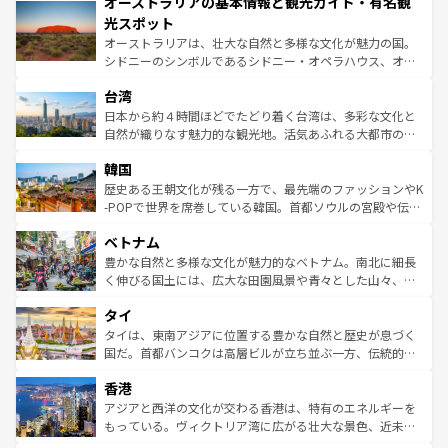
オーストラリアの基本情報と観光ガイド・有名観
部のニューオーリンズでは、音楽と美食が融合した独特の
ワイ島は見逃せない。また、定番の観光地といえばオアフ
文化が魅力。旅行者はアメリカの各地域で異なる魅力を楽
島だが、静かな自然を求めるならマウイ島やカウアイ島が
光スポット
しみながら、その多様性と豊かな歴史を感じることができ
おすすめ。エメラルドグリーンに輝く海をはじめ、豊かな
オーストラリアは、壮大な自然と多様な文化が魅力の国。
るだろう。車でのロードトリップや列車の旅も、アメリカ
文化や歴史が息づいている。「アロハスピリット」と呼ば
シドニーのシンボルであるシドニー・オペラハウス、オー
ならではの贅沢な旅のスタイルだ。 なお、新着のアメリカ
れるおもてなしの心で訪れる人々を迎えてくれるハワイの
ストラリア東海岸北部に広がる大サンゴ礁地帯グレートバ
情報は
コンテンツ一覧
を参照してほしい。
人々、おいしいローカルフードやハワイアンミュージッ
台湾
リアリーフや大陸中央部にそびえるウルル（エアーズロッ
ク、伝統的なフラダンスなど、すべてがハワイの魅力を彩
ク）、タスマニアの美しい原生林やケアンズの熱帯雨林な
日本から約４時間ほどでたどり着く台湾は、多彩な文化と
っている。訪れるたびに新しい発見と感動が待っているハ
ど、見どころがたくさん。また、カフェやワイン、オージ
自然が織りなす魅力的な観光地。活気あふれる大都市の台
ワイを、存分に味わってほしい。 なお、新着のハワイ情報
ービーフなどの食文化も豊かで、美味しいものであふれて
北やノスタルジックな町並みが人気な九份（ジォウフェ
は
コンテンツ一覧
を参照してほしい。
韓国
いる。アクティビティも充実しており、サーフィンやダイ
ン）、静ひつな山岳地帯である台湾東部など、都市の喧騒
ビング、ハイキングなど、アウトドア好きにはたまらな
と山間の静けさが共存しており、訪れる人に新しい発見と
歴史ある王朝文化が残る一方で、最先端のファッションやK
い。オーストラリアの多彩な魅力を存分に味わいつくそ
驚きをもたらしてくれる。また、奥深い台湾の食文化も魅
-POPで世界を席巻している韓国。首都ソウルの宮殿や伝統
う。 なお、新着のオーストラリア情報は
コンテンツ一覧
を
力で、夜市などの屋台グルメから高級料理、ヘルシーで美
家屋が並ぶエリアでは韓国の歴史と文化に浸ることがで
参照してほしい。
ベトナム
容にもいいと評判のスイーツなど、バラエティ豊かな料理
き、地方に足を延ばせば四季折々の自然美を楽しむことが
が味わえる。 なお、新着の台湾情報は
コンテンツ一覧
を参
できる。そして、キムチや焼肉、絶品のストリートフード
豊かな自然と多様な文化が魅力的なベトナム。南北に細長
照してほしい。
まで、さまざまな韓国料理が待っている。夜には、韓国な
く伸びる国土には、広大な田園風景や青々とした山々、世
らではのナイトライフも堪能できる。あたたかいホスピタ
界遺産に登録された壮大な自然景観が点在し、都市部では
タイ
リティに包まれながら、韓国の多彩な魅力を心ゆくまで味
急速な発展と共に伝統が息づく。ハノイの古い町並みやホ
わってみてほしい。 なお、新着の韓国情報は
コンテンツ一
ーチミン市のフランス統治時代の建物も、独特の雰囲気を
タイは、東南アジアに位置する豊かな自然と歴史が息づく
覧
を参照してほしい。
醸し出している。また、バラエティの豊かさとおいしさで
国だ。首都バンコクは高層ビルが立ち並ぶ一方、伝統的な
世界中の食通を魅了してやまないベトナム料理も魅力のひ
寺院や市場がいたるところに点在し、古きよき文化と現代
香港
とつ。フォーやバインミー、ベトナムコーヒーなどは、ぜ
の活気が交差している。北部ではチェンマイなどの山岳地
ひ現地で味わいたい。どの地域を訪れてもあたたかい人々
帯で自然と触れ合い、南部ではプーケットやクラビの美し
アジアと西洋の文化が交わる香港は、特有のエネルギーを
が旅行者を迎えてくれるので、きっと忘れられない旅にな
いビーチでリゾート気分を楽しむことができる。タイ料理
もっている。ヴィクトリア湾に広がる壮大な景色、近未来
るはずだ。 なお、新着のベトナム情報は
コンテンツ一覧
を
は世界的に有名で、屋台から高級レストランまで味覚を刺
的なアートスポット、そして歴史と現代が融合した町並