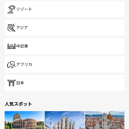
リゾート
アジア
中近東
アフリカ
日本
人気スポット