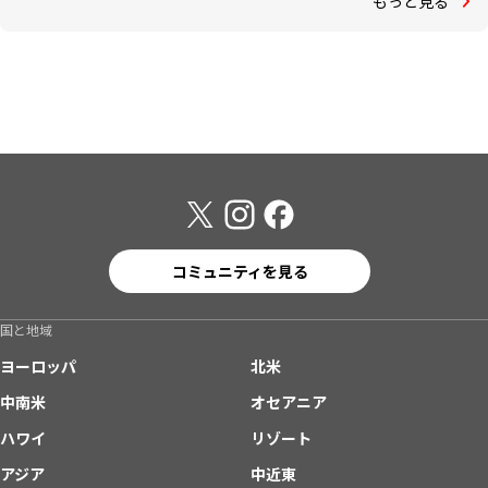
もっと見る
コミュニティを見る
国と地域
ヨーロッパ
北米
中南米
オセアニア
ハワイ
リゾート
アジア
中近東