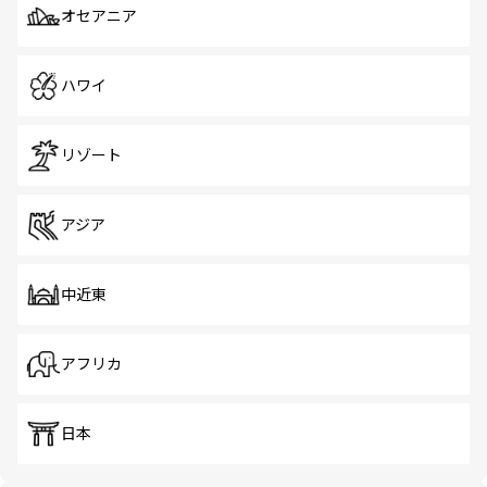
オセアニア
ハワイ
リゾート
アジア
中近東
アフリカ
日本