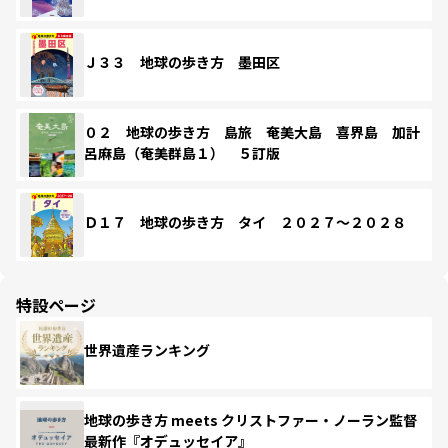
Ｊ３３ 地球の歩き方 墨田区
０２ 地球の歩き方 島旅 奄美大島 喜界島 加計
呂麻島（奄美群島１） ５訂版
Ｄ１７ 地球の歩き方 タイ ２０２７～２０２８
特設ページ
世界遺産ランキング
地球の歩き方 meets クリストファー・ノーラン監督
最新作『オデュッセイア』