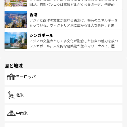
覧
を参照してほしい。
醸し出している。また、バラエティの豊かさとおいしさで
国だ。首都バンコクは高層ビルが立ち並ぶ一方、伝統的な
世界中の食通を魅了してやまないベトナム料理も魅力のひ
寺院や市場がいたるところに点在し、古きよき文化と現代
香港
とつ。フォーやバインミー、ベトナムコーヒーなどは、ぜ
の活気が交差している。北部ではチェンマイなどの山岳地
ひ現地で味わいたい。どの地域を訪れてもあたたかい人々
帯で自然と触れ合い、南部ではプーケットやクラビの美し
アジアと西洋の文化が交わる香港は、特有のエネルギーを
が旅行者を迎えてくれるので、きっと忘れられない旅にな
いビーチでリゾート気分を楽しむことができる。タイ料理
もっている。ヴィクトリア湾に広がる壮大な景色、近未来
るはずだ。 なお、新着のベトナム情報は
コンテンツ一覧
を
は世界的に有名で、屋台から高級レストランまで味覚を刺
的なアートスポット、そして歴史と現代が融合した町並
参照してほしい。
シンガポール
激する。気候は一年中温暖で、どの季節にも異なる楽しみ
み、どこを訪れても感動するはず。観光スポットが密集し
が待っている。親しみやすいタイの人々、仏教を中心とし
ており、効率よく見どころを回れるのも魅力。息をのむよ
アジアの交差点として多文化が融合した独自の魅力を放つ
た文化、そして多様な観光資源が、訪れる旅人を魅了し続
うな絶景から文化的な体験まで、香港を存分に楽しみ尽く
シンガポール。未来的な建築物が並ぶマリーナベイ、歴史
ける。 なお、新着のタイ情報は
コンテンツ一覧
を参照して
そう。 なお、新着の香港情報は
コンテンツ一覧
を参照して
と伝統を感じられるエスニックタウン、多数の緑豊かな公
ほしい。
ほしい。
園や自然保護区など、自然が調和した近代的な景観と文化
の多様性あふれるカラフルな町は、どこを歩いても新しい
国と地域
発見がある。さらに、治安のよさや充実した公共交通機関
も、旅行者にとっては魅力的なポイント。グルメも豊富
で、ホーカーズは地元の風情を楽しめる外せないスポット
ヨーロッパ
だ。訪れる人を飽きさせないシンガポールで、多様な魅力
を体感しよう。 なお、新着のシンガポール情報は
コンテン
ツ一覧
を参照してほしい。
北米
中南米