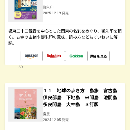
御朱印
2025.12.19 発売
坂東三十三観音を中心とした関東の名刹をめぐり、御朱印を頂
く。お寺の由緒や御朱印の意味、読み方などもていねいに解
説。
詳細を見る
AD
１１ 地球の歩き方 島旅 宮古島
伊良部島 下地島 来間島 池間島
多良間島 大神島 ３訂版
島旅
2024.12.05 発売