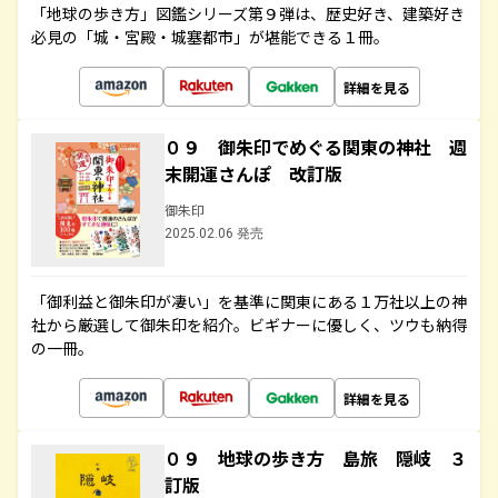
「地球の歩き方」図鑑シリーズ第９弾は、歴史好き、建築好き
必見の「城・宮殿・城塞都市」が堪能できる１冊。
詳細を見る
０９ 御朱印でめぐる関東の神社 週
末開運さんぽ 改訂版
御朱印
2025.02.06 発売
「御利益と御朱印が凄い」を基準に関東にある１万社以上の神
社から厳選して御朱印を紹介。ビギナーに優しく、ツウも納得
の一冊。
詳細を見る
０９ 地球の歩き方 島旅 隠岐 ３
訂版