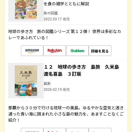
を食の雑学とともに解説
旅の図鑑
2022.03.17 発売
地球の歩き方 旅の図鑑シリーズ 第１２弾！ 世界は多彩なカ
レーであふれている！
詳細を見る
１２ 地球の歩き方 島旅 久米島
渡名喜島 ３訂版
島旅
2026.02.19 発売
那覇から３０分で行ける琉球一の美島。ゆるやかな空気と透き
通った青い海に囲まれた小さな島の魅力を、あますことなくご
紹介！