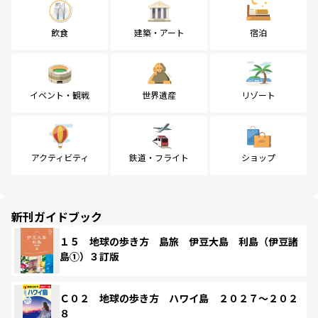
飲食
建築・アート
宿泊
イベント・観戦
世界遺産
リゾート
アクティビティ
鉄道・フライト
ショップ
新刊ガイドブック
１５ 地球の歩き方 島旅 伊豆大島 利島（伊豆諸
島①）３訂版
Ｃ０２ 地球の歩き方 ハワイ島 ２０２７～２０２
８