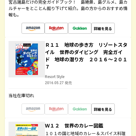
宮古諸島だけの完全ガイドブック！ 島絶景、島グルメ、島カ
ルチャーをとことん掘り下げて紹介。島の方からのおすすめ情
報も。
詳細を見る
Ｒ１１ 地球の歩き方 リゾートスタ
イル 世界のダイビング 完全ガイ
ド 地球の潜り方 ２０１６～２０１
７
Resort Style
2016.05.27 発売
当社在庫切れ
詳細を見る
Ｗ１２ 世界のカレー図鑑
１０１の国と地域のカレー＆スパイス料理