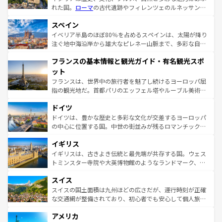
れた国。
ローマ
の古代遺跡やフィレンツェのルネッサンス
美術、ヴェネツィアの運河など、歴史あるスポットはもち
スペイン
ろん、トスカーナの美しい田園風景やアマルフィ海岸の絶
景など、自然景観も見逃せない。観光の合間には、本場の
イベリア半島のほぼ80％を占めるスペインは、太陽が降り
ピザやパスタなど、絶品のイタリア料理を堪能することも
注ぐ地中海沿岸から雄大なピレネー山脈まで、多彩な自然
できる。朝目覚めてから夜眠るまで、すべての瞬間を楽し
と文化が詰まったヨーロッパ屈指の旅行先だ。多様な地域
フランスの基本情報と観光ガイド・有名観光スポ
ませてくれるイタリアで、忘れられない旅をしてみよう！
文化が根付くこの国では、情熱的なフラメンコ、熱気あふ
なお、新着のイタリア情報は
コンテンツ一覧
を参照してほ
れる闘牛、そして美味しいタパスが生活の一部となってい
ット
しい。
る。首都マドリードの洗練された雰囲気や、バルセロナの
フランスは、世界中の旅行者を魅了し続けるヨーロッパ屈
アートに溢れた街角から、地方では古代ローマ遺跡や中世
指の観光地だ。首都パリのエッフェル塔やルーブル美術館
の城塞都市、穏やかなビーチリゾートまで多彩な表情を見
といった象徴的なスポットから、田舎町の古風な美しさま
せる。地方によって風土や気候が異なるスペインはその個
ドイツ
で、幅広い魅力が詰まっている。華麗な宮殿、歴史的な大
性で訪れる人を魅了する。 なお、新着のスペイン情報は
コ
聖堂、美しいビーチ、そして豊かな自然が、訪れる者を心
ドイツは、豊かな歴史と多彩な文化が交差するヨーロッパ
ンテンツ一覧
を参照してほしい。
から魅了する。また、フランスは美食の国としても知ら
の中心に位置する国。中世の街並みが残るロマンチック街
れ、フランス料理はユネスコ無形文化遺産にも登録されて
道から、未来を先取りするようなモダンな都市まで多様な
イギリス
いる。シャンパンの発祥地であるランス、プロヴァンスの
顔を持つこの国は、どこを歩いても飽きることがない。ベ
香り高いラベンダー畑など、多彩な楽しみ方が可能だ。さ
ルリンの文化的活気、バイエルン州のアルプスの絶景、そ
イギリスは、古きよき伝統と最先端が共存する国。ウェス
らに、パリ以外の地域にも魅力が溢れており、どの街角に
してライン川沿いのワイン畑といった風景は必見。ビール
トミンスター寺院や大英博物館のようなランドマーク、歴
も豊かな歴史と文化が息づいている。パリ以外の個性あふ
とソーセージを味わいながら地元の人と過ごす楽しい時間
史ある大学都市、美しい丘陵地帯や牧歌的な風景など、エ
れる地方に足を運ぶとそれぞれで全く異なる文化を体験で
スイス
は、お酒好きな人にはぜひ体験してほしい。 なお、新着の
リアごとに異なる魅力がある。また、優雅なアフタヌーン
きるだろう。 なお、新着のフランス情報は
コンテンツ一覧
ドイツ情報は
コンテンツ一覧
を参照してほしい。
ティー、ビール好きにはたまらない英国パブ、サッカー観
スイスの国土面積は九州ほどの広さだが、運行時刻が正確
を参照してほしい。
戦など、本場だからこそできる体験も豊富。イギリスを旅
な交通網が整備されており、初心者でも安心して個人旅行
して楽しみつくそう。 なお、新着のイギリス情報は
コンテ
を楽しめる。日本同様に時刻表どおりの旅が可能だ。中世
アメリカ
ンツ一覧
を参照してほしい。
の建物がそのまま残る町や、スイスならではのユニークな