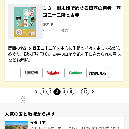
１３ 御朱印でめぐる関西の百寺 西
国三十三所と古寺
御朱印
2018.06.06 発売
関西の名刹を西国三十三所を中心に季節の花々を楽しみながら
めぐり、御朱印を頂く。お寺の由緒や御朱印に込められた意味
なども解説。
詳細を見る
…
1
2
3
4
5
10
AD
AD
人気の国と地域から探す
イタリア
イタリアは歴史、文化、グルメ、自然と多彩な魅力にあふ