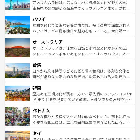
博物館もあり、アルプス観光だけでなく町歩きも満喫する
アメリカ合衆国は、広大な土地と多様な文化が魅力の国。
ことができる。国民の所得が高いため物価も高いが、旅行
東海岸の都市部から西海岸のカリフォルニアまで、訪れる
者向けの交通パス提供のサービスもあり、うまく活用すれ
場所ごとに異なる風景と体験が待っている。ニューヨーク
ハワイ
ば市内交通費無料で観光を楽しむこともできる。 なお、新
のような巨大都市は、観光、ショッピング、エンターテイ
着のスイス情報は
コンテンツ一覧
を参照してほしい。
ンメントが詰まった刺激的なスポットだ。一方、アメリカ
年間を通じて温暖な気候に恵まれ、多くの島で構成される
西部には大自然が広がり、グランドキャニオンやイエロー
ハワイは、どの島も独自の魅力をもっている。大自然の神
ストーン国立公園といった絶景が堪能できる。さらに、南
秘を感じたいなら、火山が生み出した壮大な景観を誇るハ
オーストラリア
部のニューオーリンズでは、音楽と美食が融合した独特の
ワイ島は見逃せない。また、定番の観光地といえばオアフ
文化が魅力。旅行者はアメリカの各地域で異なる魅力を楽
島だが、静かな自然を求めるならマウイ島やカウアイ島が
オーストラリアは、壮大な自然と多様な文化が魅力の国。
しみながら、その多様性と豊かな歴史を感じることができ
おすすめ。エメラルドグリーンに輝く海をはじめ、豊かな
シドニーのシンボルであるシドニー・オペラハウス、オー
るだろう。車でのロードトリップや列車の旅も、アメリカ
文化や歴史が息づいている。「アロハスピリット」と呼ば
ストラリア東海岸北部に広がる大サンゴ礁地帯グレートバ
ならではの贅沢な旅のスタイルだ。 なお、新着のアメリカ
台湾
れるおもてなしの心で訪れる人々を迎えてくれるハワイの
リアリーフや大陸中央部にそびえるウルル（エアーズロッ
情報は
コンテンツ一覧
を参照してほしい。
人々、おいしいローカルフードやハワイアンミュージッ
ク）、タスマニアの美しい原生林やケアンズの熱帯雨林な
日本から約４時間ほどでたどり着く台湾は、多彩な文化と
ク、伝統的なフラダンスなど、すべてがハワイの魅力を彩
ど、見どころがたくさん。また、カフェやワイン、オージ
自然が織りなす魅力的な観光地。活気あふれる大都市の台
っている。訪れるたびに新しい発見と感動が待っているハ
ービーフなどの食文化も豊かで、美味しいものであふれて
北やノスタルジックな町並みが人気な九份（ジォウフェ
ワイを、存分に味わってほしい。 なお、新着のハワイ情報
韓国
いる。アクティビティも充実しており、サーフィンやダイ
ン）、静ひつな山岳地帯である台湾東部など、都市の喧騒
は
コンテンツ一覧
を参照してほしい。
ビング、ハイキングなど、アウトドア好きにはたまらな
と山間の静けさが共存しており、訪れる人に新しい発見と
歴史ある王朝文化が残る一方で、最先端のファッションやK
い。オーストラリアの多彩な魅力を存分に味わいつくそ
驚きをもたらしてくれる。また、奥深い台湾の食文化も魅
-POPで世界を席巻している韓国。首都ソウルの宮殿や伝統
う。 なお、新着のオーストラリア情報は
コンテンツ一覧
を
力で、夜市などの屋台グルメから高級料理、ヘルシーで美
家屋が並ぶエリアでは韓国の歴史と文化に浸ることがで
参照してほしい。
ベトナム
容にもいいと評判のスイーツなど、バラエティ豊かな料理
き、地方に足を延ばせば四季折々の自然美を楽しむことが
が味わえる。 なお、新着の台湾情報は
コンテンツ一覧
を参
できる。そして、キムチや焼肉、絶品のストリートフード
豊かな自然と多様な文化が魅力的なベトナム。南北に細長
照してほしい。
まで、さまざまな韓国料理が待っている。夜には、韓国な
く伸びる国土には、広大な田園風景や青々とした山々、世
らではのナイトライフも堪能できる。あたたかいホスピタ
界遺産に登録された壮大な自然景観が点在し、都市部では
タイ
リティに包まれながら、韓国の多彩な魅力を心ゆくまで味
急速な発展と共に伝統が息づく。ハノイの古い町並みやホ
わってみてほしい。 なお、新着の韓国情報は
コンテンツ一
ーチミン市のフランス統治時代の建物も、独特の雰囲気を
タイは、東南アジアに位置する豊かな自然と歴史が息づく