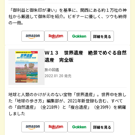
「御利益と御朱印が凄い」を基準に、関西にある約１万社の神
社から厳選して御朱印を紹介。ビギナーに優しく、ツウも納得
の一冊。
詳細を見る
Ｗ１３ 世界遺産 絶景でめぐる自然
遺産 完全版
旅の図鑑
2022.01.20 発売
地球と人類のかけがえのない宝物「世界遺産」。世界中を旅し
た「地球の歩き方」編集部が、2021年新登録も含む、すべて
の「自然遺産」（全218件）と「複合遺産」（全39件）を網羅
しました
詳細を見る