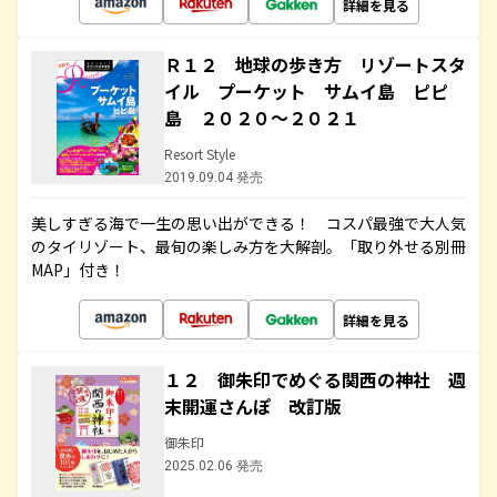
詳細を見る
Ｒ１２ 地球の歩き方 リゾートスタ
イル プーケット サムイ島 ピピ
島 ２０２０～２０２１
Resort Style
2019.09.04 発売
美しすぎる海で一生の思い出ができる！ コスパ最強で大人気
のタイリゾート、最旬の楽しみ方を大解剖。「取り外せる別冊
MAP」付き！
詳細を見る
１２ 御朱印でめぐる関西の神社 週
末開運さんぽ 改訂版
御朱印
2025.02.06 発売