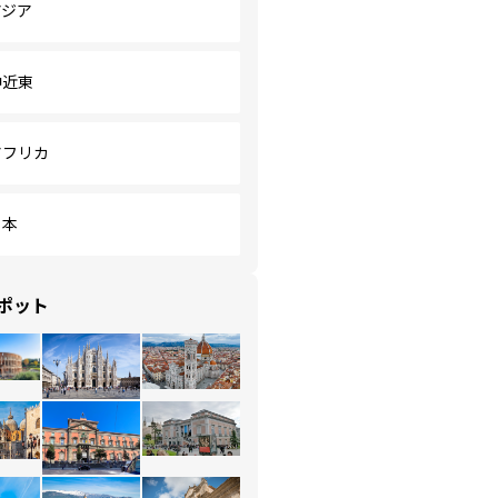
アジア
中近東
アフリカ
日本
ポット