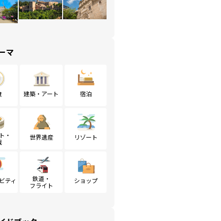
ーマ
食
建築・アート
宿泊
ト・
世界遺産
リゾート
戦
鉄道・
ビティ
ショップ
フライト