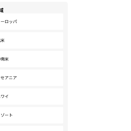
域
ヨーロッパ
北米
中南米
オセアニア
ハワイ
リゾート