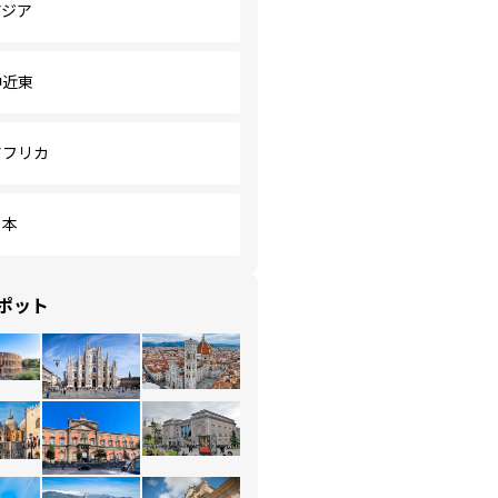
アジア
中近東
アフリカ
日本
ポット