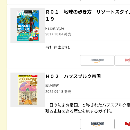
Ｒ０１ 地球の歩き方 リゾートスタイ
１９
Resort Style
2017.10.04 発売
当社在庫切れ
Ｈ０２ ハプスブルク帝国
歴史時代
2025.09.18 発売
「日の沈まぬ帝国」と称されたハプスブルク
残る史跡を巡る歴史を旅するガイド。