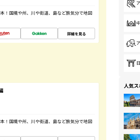
図本！国境や州、川や街道、島など旅気分で地図
詳細を見る
人気ス
編
図本！国境や州、川や街道、島など旅気分で地図