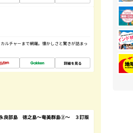
、カルチャーまで網羅。懐かしさと驚きが詰まっ
詳細を見る
永良部島 徳之島～奄美群島②～ ３訂版