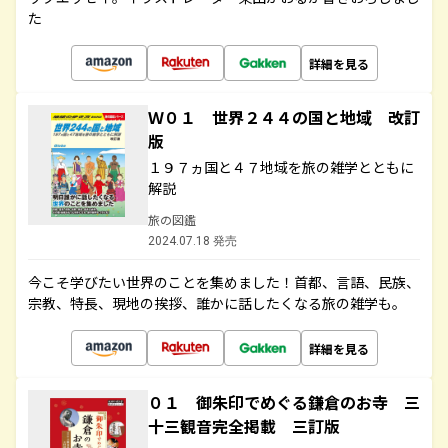
た
詳細を見る
Ｗ０１ 世界２４４の国と地域 改訂
版
１９７ヵ国と４７地域を旅の雑学とともに
解説
旅の図鑑
2024.07.18 発売
今こそ学びたい世界のことを集めました！首都、言語、民族、
宗教、特長、現地の挨拶、誰かに話したくなる旅の雑学も。
詳細を見る
０１ 御朱印でめぐる鎌倉のお寺 三
十三観音完全掲載 三訂版