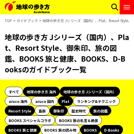
TOP
ガイドブック
地球の歩き方 Jシリーズ（国内）、Plat、Resort Sty
地球の歩き方 Jシリーズ（国内）、Pla
t、Resort Style、御朱印、旅の図
鑑、BOOKS 旅と健康、BOOKS、D-B
ooksのガイドブック一覧
すべて
地球の歩き方 海外
地球の歩き方 Jシリーズ（国内）
aruco 海外
aruco 国内
Plat
ランキング&テクニック
Resort Style
島旅
御朱印
歴史時代
旅の図鑑
BOOKS スペシャルコラボ
BOOKS 旅の名言＆絶景
BOOKS 旅と健康
BOOKS 旅の読み物
BOOKS
D-Books