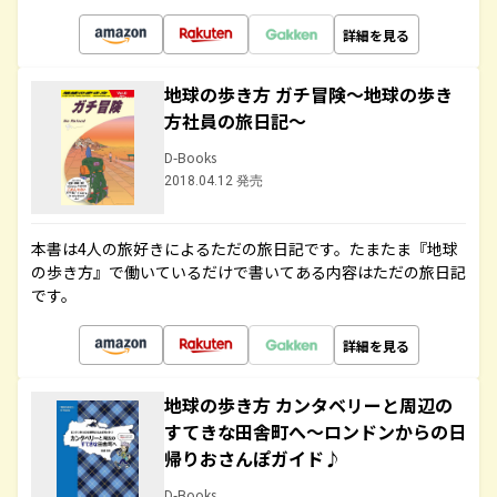
詳細を見る
地球の歩き方 ガチ冒険～地球の歩き
方社員の旅日記～
D-Books
2018.04.12 発売
本書は4人の旅好きによるただの旅日記です。たまたま『地球
の歩き方』で働いているだけで書いてある内容はただの旅日記
です。
詳細を見る
地球の歩き方 カンタベリーと周辺の
すてきな田舎町へ～ロンドンからの日
帰りおさんぽガイド♪
D-Books