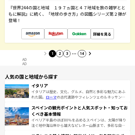
『世界244の国と地域 １９７ヵ国と４７地域を旅の雑学とと
もに解説』に続く、「地球の歩き方」の図鑑シリーズ第２弾が
登場！
詳細を見る
…
1
2
3
14
AD
AD
人気の国と地域から探す
イタリア
イタリアは歴史、文化、グルメ、自然と多彩な魅力にあふ
れた国。
ローマ
の古代遺跡やフィレンツェのルネッサンス
美術、ヴェネツィアの運河など、歴史あるスポットはもち
スペインの観光ポイントと人気スポット・知ってお
ろん、トスカーナの美しい田園風景やアマルフィ海岸の絶
景など、自然景観も見逃せない。観光の合間には、本場の
くべき基本情報
ピザやパスタなど、絶品のイタリア料理を堪能することも
イベリア半島のほぼ80％を占めるスペインは、太陽が降り
できる。朝目覚めてから夜眠るまで、すべての瞬間を楽し
注ぐ地中海沿岸から雄大なピレネー山脈まで、多彩な自然
ませてくれるイタリアで、忘れられない旅をしてみよう！
と文化が詰まったヨーロッパ屈指の旅行先だ。多様な地域
なお、新着のイタリア情報は
コンテンツ一覧
を参照してほ