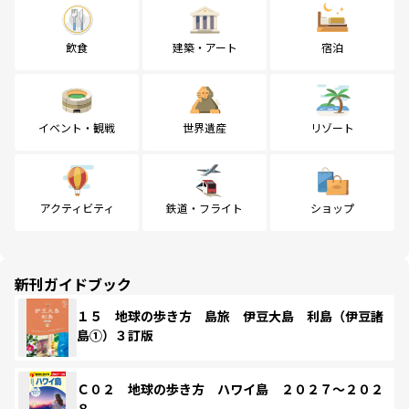
飲食
建築・アート
宿泊
イベント・観戦
世界遺産
リゾート
アクティビティ
鉄道・フライト
ショップ
新刊ガイドブック
１５ 地球の歩き方 島旅 伊豆大島 利島（伊豆諸
島①）３訂版
Ｃ０２ 地球の歩き方 ハワイ島 ２０２７～２０２
８