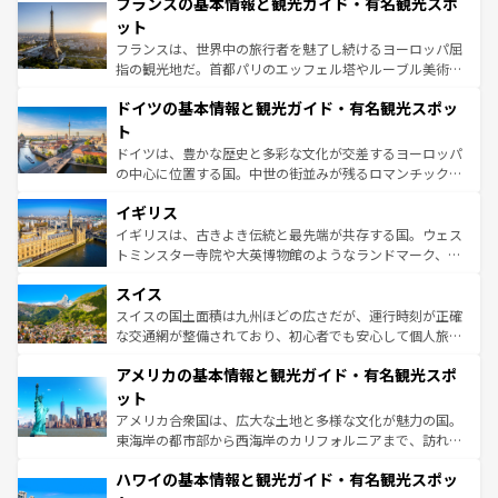
フランスの基本情報と観光ガイド・有名観光スポ
文化が根付くこの国では、情熱的なフラメンコ、熱気あふ
しい。
れる闘牛、そして美味しいタパスが生活の一部となってい
ット
る。首都マドリードの洗練された雰囲気や、バルセロナの
フランスは、世界中の旅行者を魅了し続けるヨーロッパ屈
アートに溢れた街角から、地方では古代ローマ遺跡や中世
指の観光地だ。首都パリのエッフェル塔やルーブル美術館
の城塞都市、穏やかなビーチリゾートまで多彩な表情を見
といった象徴的なスポットから、田舎町の古風な美しさま
せる。地方によって風土や気候が異なるスペインはその個
ドイツの基本情報と観光ガイド・有名観光スポッ
で、幅広い魅力が詰まっている。華麗な宮殿、歴史的な大
性で訪れる人を魅了する。 なお、新着のスペイン情報は
コ
聖堂、美しいビーチ、そして豊かな自然が、訪れる者を心
ト
ンテンツ一覧
を参照してほしい。
から魅了する。また、フランスは美食の国としても知ら
ドイツは、豊かな歴史と多彩な文化が交差するヨーロッパ
れ、フランス料理はユネスコ無形文化遺産にも登録されて
の中心に位置する国。中世の街並みが残るロマンチック街
いる。シャンパンの発祥地であるランス、プロヴァンスの
道から、未来を先取りするようなモダンな都市まで多様な
香り高いラベンダー畑など、多彩な楽しみ方が可能だ。さ
イギリス
顔を持つこの国は、どこを歩いても飽きることがない。ベ
らに、パリ以外の地域にも魅力が溢れており、どの街角に
ルリンの文化的活気、バイエルン州のアルプスの絶景、そ
イギリスは、古きよき伝統と最先端が共存する国。ウェス
も豊かな歴史と文化が息づいている。パリ以外の個性あふ
してライン川沿いのワイン畑といった風景は必見。ビール
トミンスター寺院や大英博物館のようなランドマーク、歴
れる地方に足を運ぶとそれぞれで全く異なる文化を体験で
とソーセージを味わいながら地元の人と過ごす楽しい時間
史ある大学都市、美しい丘陵地帯や牧歌的な風景など、エ
きるだろう。 なお、新着のフランス情報は
コンテンツ一覧
スイス
は、お酒好きな人にはぜひ体験してほしい。 なお、新着の
リアごとに異なる魅力がある。また、優雅なアフタヌーン
を参照してほしい。
ドイツ情報は
コンテンツ一覧
を参照してほしい。
ティー、ビール好きにはたまらない英国パブ、サッカー観
スイスの国土面積は九州ほどの広さだが、運行時刻が正確
戦など、本場だからこそできる体験も豊富。イギリスを旅
な交通網が整備されており、初心者でも安心して個人旅行
して楽しみつくそう。 なお、新着のイギリス情報は
コンテ
を楽しめる。日本同様に時刻表どおりの旅が可能だ。中世
アメリカの基本情報と観光ガイド・有名観光スポ
ンツ一覧
を参照してほしい。
の建物がそのまま残る町や、スイスならではのユニークな
博物館もあり、アルプス観光だけでなく町歩きも満喫する
ット
ことができる。国民の所得が高いため物価も高いが、旅行
アメリカ合衆国は、広大な土地と多様な文化が魅力の国。
者向けの交通パス提供のサービスもあり、うまく活用すれ
東海岸の都市部から西海岸のカリフォルニアまで、訪れる
ば市内交通費無料で観光を楽しむこともできる。 なお、新
場所ごとに異なる風景と体験が待っている。ニューヨーク
着のスイス情報は
コンテンツ一覧
を参照してほしい。
ハワイの基本情報と観光ガイド・有名観光スポッ
のような巨大都市は、観光、ショッピング、エンターテイ