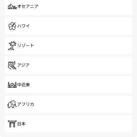
オセアニア
ハワイ
リゾート
アジア
中近東
アフリカ
日本