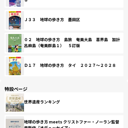
Ｊ３３ 地球の歩き方 墨田区
０２ 地球の歩き方 島旅 奄美大島 喜界島 加計
呂麻島（奄美群島１） ５訂版
Ｄ１７ 地球の歩き方 タイ ２０２７～２０２８
特設ページ
世界遺産ランキング
地球の歩き方 meets クリストファー・ノーラン監督
最新作『オデュッセイア』