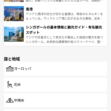
国だ。首都バンコクは高層ビルが立ち並ぶ一方、伝統的な
世界中の食通を魅了してやまないベトナム料理も魅力のひ
寺院や市場がいたるところに点在し、古きよき文化と現代
香港
とつ。フォーやバインミー、ベトナムコーヒーなどは、ぜ
の活気が交差している。北部ではチェンマイなどの山岳地
ひ現地で味わいたい。どの地域を訪れてもあたたかい人々
帯で自然と触れ合い、南部ではプーケットやクラビの美し
アジアと西洋の文化が交わる香港は、特有のエネルギーを
が旅行者を迎えてくれるので、きっと忘れられない旅にな
いビーチでリゾート気分を楽しむことができる。タイ料理
もっている。ヴィクトリア湾に広がる壮大な景色、近未来
るはずだ。 なお、新着のベトナム情報は
コンテンツ一覧
を
は世界的に有名で、屋台から高級レストランまで味覚を刺
的なアートスポット、そして歴史と現代が融合した町並
参照してほしい。
シンガポールの基本情報と観光ガイド・有名観光
激する。気候は一年中温暖で、どの季節にも異なる楽しみ
み、どこを訪れても感動するはず。観光スポットが密集し
が待っている。親しみやすいタイの人々、仏教を中心とし
ており、効率よく見どころを回れるのも魅力。息をのむよ
スポット
た文化、そして多様な観光資源が、訪れる旅人を魅了し続
うな絶景から文化的な体験まで、香港を存分に楽しみ尽く
アジアの交差点として多文化が融合した独自の魅力を放つ
ける。 なお、新着のタイ情報は
コンテンツ一覧
を参照して
そう。 なお、新着の香港情報は
コンテンツ一覧
を参照して
シンガポール。未来的な建築物が並ぶマリーナベイ、歴史
ほしい。
ほしい。
と伝統を感じられるエスニックタウン、多数の緑豊かな公
園や自然保護区など、自然が調和した近代的な景観と文化
の多様性あふれるカラフルな町は、どこを歩いても新しい
国と地域
発見がある。さらに、治安のよさや充実した公共交通機関
も、旅行者にとっては魅力的なポイント。グルメも豊富
で、ホーカーズは地元の風情を楽しめる外せないスポット
ヨーロッパ
だ。訪れる人を飽きさせないシンガポールで、多様な魅力
を体感しよう。 なお、新着のシンガポール情報は
コンテン
ツ一覧
を参照してほしい。
北米
中南米