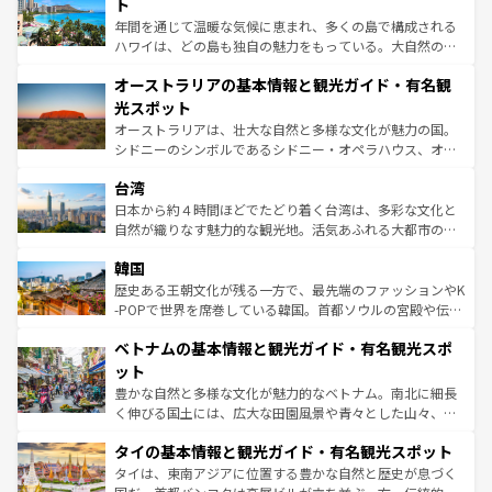
ンメントが詰まった刺激的なスポットだ。一方、アメリカ
ト
西部には大自然が広がり、グランドキャニオンやイエロー
年間を通じて温暖な気候に恵まれ、多くの島で構成される
ストーン国立公園といった絶景が堪能できる。さらに、南
ハワイは、どの島も独自の魅力をもっている。大自然の神
部のニューオーリンズでは、音楽と美食が融合した独特の
秘を感じたいなら、火山が生み出した壮大な景観を誇るハ
文化が魅力。旅行者はアメリカの各地域で異なる魅力を楽
オーストラリアの基本情報と観光ガイド・有名観
ワイ島は見逃せない。また、定番の観光地といえばオアフ
しみながら、その多様性と豊かな歴史を感じることができ
島だが、静かな自然を求めるならマウイ島やカウアイ島が
光スポット
るだろう。車でのロードトリップや列車の旅も、アメリカ
おすすめ。エメラルドグリーンに輝く海をはじめ、豊かな
オーストラリアは、壮大な自然と多様な文化が魅力の国。
ならではの贅沢な旅のスタイルだ。 なお、新着のアメリカ
文化や歴史が息づいている。「アロハスピリット」と呼ば
シドニーのシンボルであるシドニー・オペラハウス、オー
情報は
コンテンツ一覧
を参照してほしい。
れるおもてなしの心で訪れる人々を迎えてくれるハワイの
ストラリア東海岸北部に広がる大サンゴ礁地帯グレートバ
人々、おいしいローカルフードやハワイアンミュージッ
台湾
リアリーフや大陸中央部にそびえるウルル（エアーズロッ
ク、伝統的なフラダンスなど、すべてがハワイの魅力を彩
ク）、タスマニアの美しい原生林やケアンズの熱帯雨林な
日本から約４時間ほどでたどり着く台湾は、多彩な文化と
っている。訪れるたびに新しい発見と感動が待っているハ
ど、見どころがたくさん。また、カフェやワイン、オージ
自然が織りなす魅力的な観光地。活気あふれる大都市の台
ワイを、存分に味わってほしい。 なお、新着のハワイ情報
ービーフなどの食文化も豊かで、美味しいものであふれて
北やノスタルジックな町並みが人気な九份（ジォウフェ
は
コンテンツ一覧
を参照してほしい。
韓国
いる。アクティビティも充実しており、サーフィンやダイ
ン）、静ひつな山岳地帯である台湾東部など、都市の喧騒
ビング、ハイキングなど、アウトドア好きにはたまらな
と山間の静けさが共存しており、訪れる人に新しい発見と
歴史ある王朝文化が残る一方で、最先端のファッションやK
い。オーストラリアの多彩な魅力を存分に味わいつくそ
驚きをもたらしてくれる。また、奥深い台湾の食文化も魅
-POPで世界を席巻している韓国。首都ソウルの宮殿や伝統
う。 なお、新着のオーストラリア情報は
コンテンツ一覧
を
力で、夜市などの屋台グルメから高級料理、ヘルシーで美
家屋が並ぶエリアでは韓国の歴史と文化に浸ることがで
参照してほしい。
ベトナムの基本情報と観光ガイド・有名観光スポ
容にもいいと評判のスイーツなど、バラエティ豊かな料理
き、地方に足を延ばせば四季折々の自然美を楽しむことが
が味わえる。 なお、新着の台湾情報は
コンテンツ一覧
を参
できる。そして、キムチや焼肉、絶品のストリートフード
ット
照してほしい。
まで、さまざまな韓国料理が待っている。夜には、韓国な
豊かな自然と多様な文化が魅力的なベトナム。南北に細長
らではのナイトライフも堪能できる。あたたかいホスピタ
く伸びる国土には、広大な田園風景や青々とした山々、世
リティに包まれながら、韓国の多彩な魅力を心ゆくまで味
界遺産に登録された壮大な自然景観が点在し、都市部では
わってみてほしい。 なお、新着の韓国情報は
コンテンツ一
タイの基本情報と観光ガイド・有名観光スポット
急速な発展と共に伝統が息づく。ハノイの古い町並みやホ
覧
を参照してほしい。
ーチミン市のフランス統治時代の建物も、独特の雰囲気を
タイは、東南アジアに位置する豊かな自然と歴史が息づく
醸し出している。また、バラエティの豊かさとおいしさで