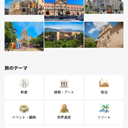
旅のテーマ
飲食
建築・アート
宿泊
イベント・観戦
世界遺産
リゾート