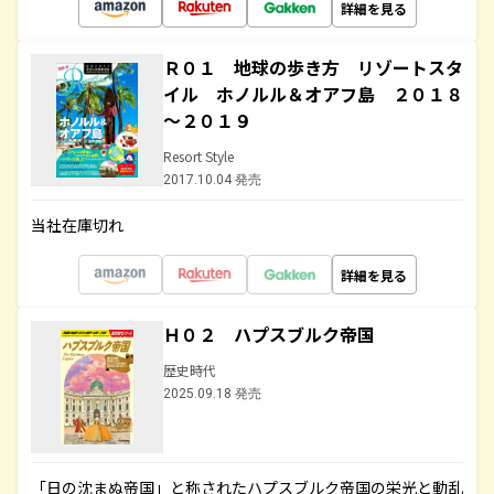
詳細を見る
Ｒ０１ 地球の歩き方 リゾートスタ
イル ホノルル＆オアフ島 ２０１８
～２０１９
Resort Style
2017.10.04 発売
当社在庫切れ
詳細を見る
Ｈ０２ ハプスブルク帝国
歴史時代
2025.09.18 発売
「日の沈まぬ帝国」と称されたハプスブルク帝国の栄光と動乱