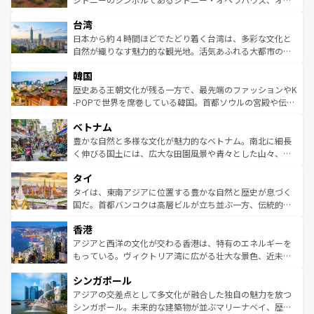
るだろう。車でのロードトリップや列車の旅も、アメリカ
文化や歴史が息づいている。「アロハスピリット」と呼ば
ストラリア東海岸北部に広がる大サンゴ礁地帯グレートバ
ならではの贅沢な旅のスタイルだ。 なお、新着のアメリカ
台湾
れるおもてなしの心で訪れる人々を迎えてくれるハワイの
リアリーフや大陸中央部にそびえるウルル（エアーズロッ
情報は
コンテンツ一覧
を参照してほしい。
人々、おいしいローカルフードやハワイアンミュージッ
ク）、タスマニアの美しい原生林やケアンズの熱帯雨林な
日本から約４時間ほどでたどり着く台湾は、多彩な文化と
ク、伝統的なフラダンスなど、すべてがハワイの魅力を彩
ど、見どころがたくさん。また、カフェやワイン、オージ
自然が織りなす魅力的な観光地。活気あふれる大都市の台
っている。訪れるたびに新しい発見と感動が待っているハ
ービーフなどの食文化も豊かで、美味しいものであふれて
北やノスタルジックな町並みが人気な九份（ジォウフェ
ワイを、存分に味わってほしい。 なお、新着のハワイ情報
韓国
いる。アクティビティも充実しており、サーフィンやダイ
ン）、静ひつな山岳地帯である台湾東部など、都市の喧騒
は
コンテンツ一覧
を参照してほしい。
ビング、ハイキングなど、アウトドア好きにはたまらな
と山間の静けさが共存しており、訪れる人に新しい発見と
歴史ある王朝文化が残る一方で、最先端のファッションやK
い。オーストラリアの多彩な魅力を存分に味わいつくそ
驚きをもたらしてくれる。また、奥深い台湾の食文化も魅
-POPで世界を席巻している韓国。首都ソウルの宮殿や伝統
う。 なお、新着のオーストラリア情報は
コンテンツ一覧
を
力で、夜市などの屋台グルメから高級料理、ヘルシーで美
家屋が並ぶエリアでは韓国の歴史と文化に浸ることがで
参照してほしい。
ベトナム
容にもいいと評判のスイーツなど、バラエティ豊かな料理
き、地方に足を延ばせば四季折々の自然美を楽しむことが
が味わえる。 なお、新着の台湾情報は
コンテンツ一覧
を参
できる。そして、キムチや焼肉、絶品のストリートフード
豊かな自然と多様な文化が魅力的なベトナム。南北に細長
照してほしい。
まで、さまざまな韓国料理が待っている。夜には、韓国な
く伸びる国土には、広大な田園風景や青々とした山々、世
らではのナイトライフも堪能できる。あたたかいホスピタ
界遺産に登録された壮大な自然景観が点在し、都市部では
タイ
リティに包まれながら、韓国の多彩な魅力を心ゆくまで味
急速な発展と共に伝統が息づく。ハノイの古い町並みやホ
わってみてほしい。 なお、新着の韓国情報は
コンテンツ一
ーチミン市のフランス統治時代の建物も、独特の雰囲気を
タイは、東南アジアに位置する豊かな自然と歴史が息づく
覧
を参照してほしい。
醸し出している。また、バラエティの豊かさとおいしさで
国だ。首都バンコクは高層ビルが立ち並ぶ一方、伝統的な
世界中の食通を魅了してやまないベトナム料理も魅力のひ
寺院や市場がいたるところに点在し、古きよき文化と現代
香港
とつ。フォーやバインミー、ベトナムコーヒーなどは、ぜ
の活気が交差している。北部ではチェンマイなどの山岳地
ひ現地で味わいたい。どの地域を訪れてもあたたかい人々
帯で自然と触れ合い、南部ではプーケットやクラビの美し
アジアと西洋の文化が交わる香港は、特有のエネルギーを
が旅行者を迎えてくれるので、きっと忘れられない旅にな
いビーチでリゾート気分を楽しむことができる。タイ料理
もっている。ヴィクトリア湾に広がる壮大な景色、近未来
るはずだ。 なお、新着のベトナム情報は
コンテンツ一覧
を
は世界的に有名で、屋台から高級レストランまで味覚を刺
的なアートスポット、そして歴史と現代が融合した町並
参照してほしい。
シンガポール
激する。気候は一年中温暖で、どの季節にも異なる楽しみ
み、どこを訪れても感動するはず。観光スポットが密集し
が待っている。親しみやすいタイの人々、仏教を中心とし
ており、効率よく見どころを回れるのも魅力。息をのむよ
アジアの交差点として多文化が融合した独自の魅力を放つ
た文化、そして多様な観光資源が、訪れる旅人を魅了し続
うな絶景から文化的な体験まで、香港を存分に楽しみ尽く
シンガポール。未来的な建築物が並ぶマリーナベイ、歴史