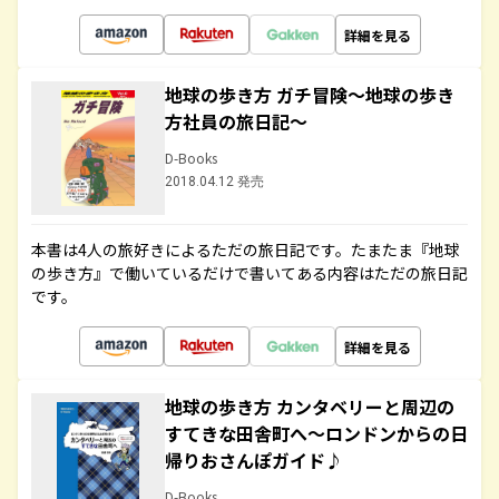
詳細を見る
地球の歩き方 ガチ冒険～地球の歩き
方社員の旅日記～
D-Books
2018.04.12 発売
本書は4人の旅好きによるただの旅日記です。たまたま『地球
の歩き方』で働いているだけで書いてある内容はただの旅日記
です。
詳細を見る
地球の歩き方 カンタベリーと周辺の
すてきな田舎町へ～ロンドンからの日
帰りおさんぽガイド♪
D-Books