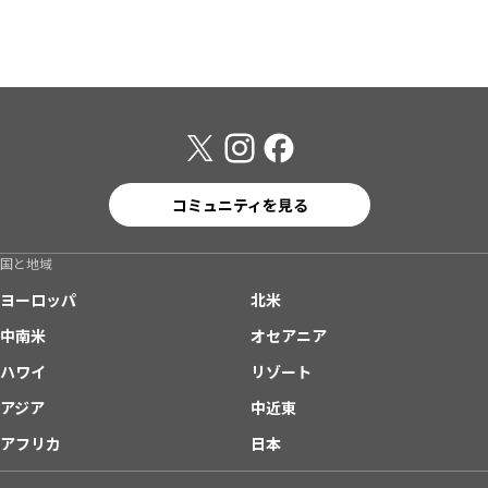
コミュニティを見る
国と地域
ヨーロッパ
北米
中南米
オセアニア
ハワイ
リゾート
アジア
中近東
アフリカ
日本