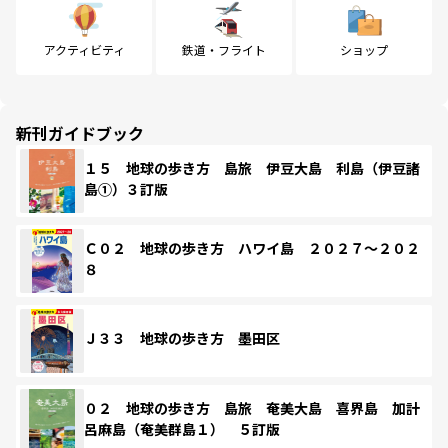
アクティビティ
鉄道・フライト
ショップ
新刊ガイドブック
１５ 地球の歩き方 島旅 伊豆大島 利島（伊豆諸
島①）３訂版
Ｃ０２ 地球の歩き方 ハワイ島 ２０２７～２０２
８
Ｊ３３ 地球の歩き方 墨田区
０２ 地球の歩き方 島旅 奄美大島 喜界島 加計
呂麻島（奄美群島１） ５訂版