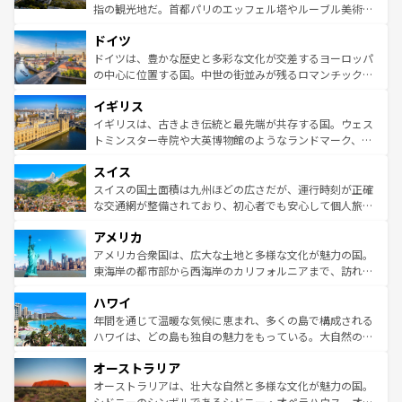
アートに溢れた街角から、地方では古代ローマ遺跡や中世
指の観光地だ。首都パリのエッフェル塔やルーブル美術館
の城塞都市、穏やかなビーチリゾートまで多彩な表情を見
といった象徴的なスポットから、田舎町の古風な美しさま
せる。地方によって風土や気候が異なるスペインはその個
ドイツ
で、幅広い魅力が詰まっている。華麗な宮殿、歴史的な大
性で訪れる人を魅了する。 なお、新着のスペイン情報は
コ
聖堂、美しいビーチ、そして豊かな自然が、訪れる者を心
ドイツは、豊かな歴史と多彩な文化が交差するヨーロッパ
ンテンツ一覧
を参照してほしい。
から魅了する。また、フランスは美食の国としても知ら
の中心に位置する国。中世の街並みが残るロマンチック街
れ、フランス料理はユネスコ無形文化遺産にも登録されて
道から、未来を先取りするようなモダンな都市まで多様な
イギリス
いる。シャンパンの発祥地であるランス、プロヴァンスの
顔を持つこの国は、どこを歩いても飽きることがない。ベ
香り高いラベンダー畑など、多彩な楽しみ方が可能だ。さ
ルリンの文化的活気、バイエルン州のアルプスの絶景、そ
イギリスは、古きよき伝統と最先端が共存する国。ウェス
らに、パリ以外の地域にも魅力が溢れており、どの街角に
してライン川沿いのワイン畑といった風景は必見。ビール
トミンスター寺院や大英博物館のようなランドマーク、歴
も豊かな歴史と文化が息づいている。パリ以外の個性あふ
とソーセージを味わいながら地元の人と過ごす楽しい時間
史ある大学都市、美しい丘陵地帯や牧歌的な風景など、エ
れる地方に足を運ぶとそれぞれで全く異なる文化を体験で
スイス
は、お酒好きな人にはぜひ体験してほしい。 なお、新着の
リアごとに異なる魅力がある。また、優雅なアフタヌーン
きるだろう。 なお、新着のフランス情報は
コンテンツ一覧
ドイツ情報は
コンテンツ一覧
を参照してほしい。
ティー、ビール好きにはたまらない英国パブ、サッカー観
スイスの国土面積は九州ほどの広さだが、運行時刻が正確
を参照してほしい。
戦など、本場だからこそできる体験も豊富。イギリスを旅
な交通網が整備されており、初心者でも安心して個人旅行
して楽しみつくそう。 なお、新着のイギリス情報は
コンテ
を楽しめる。日本同様に時刻表どおりの旅が可能だ。中世
アメリカ
ンツ一覧
を参照してほしい。
の建物がそのまま残る町や、スイスならではのユニークな
博物館もあり、アルプス観光だけでなく町歩きも満喫する
アメリカ合衆国は、広大な土地と多様な文化が魅力の国。
ことができる。国民の所得が高いため物価も高いが、旅行
東海岸の都市部から西海岸のカリフォルニアまで、訪れる
者向けの交通パス提供のサービスもあり、うまく活用すれ
場所ごとに異なる風景と体験が待っている。ニューヨーク
ハワイ
ば市内交通費無料で観光を楽しむこともできる。 なお、新
のような巨大都市は、観光、ショッピング、エンターテイ
着のスイス情報は
コンテンツ一覧
を参照してほしい。
ンメントが詰まった刺激的なスポットだ。一方、アメリカ
年間を通じて温暖な気候に恵まれ、多くの島で構成される
西部には大自然が広がり、グランドキャニオンやイエロー
ハワイは、どの島も独自の魅力をもっている。大自然の神
ストーン国立公園といった絶景が堪能できる。さらに、南
秘を感じたいなら、火山が生み出した壮大な景観を誇るハ
オーストラリア
部のニューオーリンズでは、音楽と美食が融合した独特の
ワイ島は見逃せない。また、定番の観光地といえばオアフ
文化が魅力。旅行者はアメリカの各地域で異なる魅力を楽
島だが、静かな自然を求めるならマウイ島やカウアイ島が
オーストラリアは、壮大な自然と多様な文化が魅力の国。
しみながら、その多様性と豊かな歴史を感じることができ
おすすめ。エメラルドグリーンに輝く海をはじめ、豊かな
シドニーのシンボルであるシドニー・オペラハウス、オー