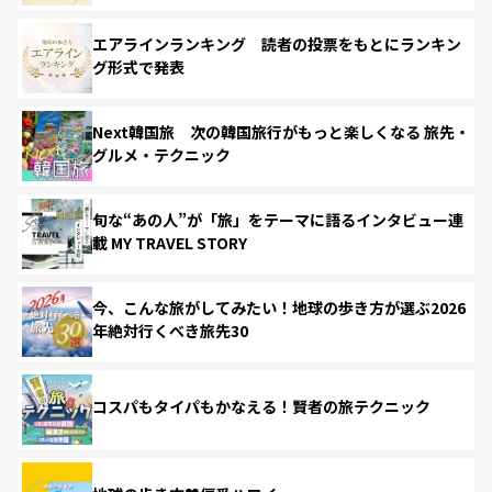
エアラインランキング 読者の投票をもとにランキン
グ形式で発表
Next韓国旅 次の韓国旅行がもっと楽しくなる 旅先・
グルメ・テクニック
旬な“あの人”が「旅」をテーマに語るインタビュー連
載 MY TRAVEL STORY
今、こんな旅がしてみたい！地球の歩き方が選ぶ2026
年絶対行くべき旅先30
コスパもタイパもかなえる！賢者の旅テクニック