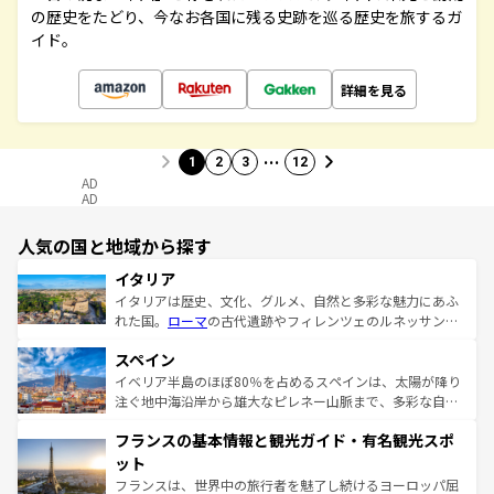
の歴史をたどり、今なお各国に残る史跡を巡る歴史を旅するガ
イド。
詳細を見る
…
1
2
3
12
AD
AD
人気の国と地域から探す
イタリア
イタリアは歴史、文化、グルメ、自然と多彩な魅力にあふ
れた国。
ローマ
の古代遺跡やフィレンツェのルネッサンス
美術、ヴェネツィアの運河など、歴史あるスポットはもち
スペイン
ろん、トスカーナの美しい田園風景やアマルフィ海岸の絶
景など、自然景観も見逃せない。観光の合間には、本場の
イベリア半島のほぼ80％を占めるスペインは、太陽が降り
ピザやパスタなど、絶品のイタリア料理を堪能することも
注ぐ地中海沿岸から雄大なピレネー山脈まで、多彩な自然
できる。朝目覚めてから夜眠るまで、すべての瞬間を楽し
と文化が詰まったヨーロッパ屈指の旅行先だ。多様な地域
フランスの基本情報と観光ガイド・有名観光スポ
ませてくれるイタリアで、忘れられない旅をしてみよう！
文化が根付くこの国では、情熱的なフラメンコ、熱気あふ
なお、新着のイタリア情報は
コンテンツ一覧
を参照してほ
れる闘牛、そして美味しいタパスが生活の一部となってい
ット
しい。
る。首都マドリードの洗練された雰囲気や、バルセロナの
フランスは、世界中の旅行者を魅了し続けるヨーロッパ屈