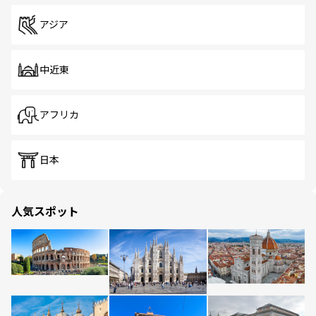
アジア
中近東
アフリカ
日本
人気スポット