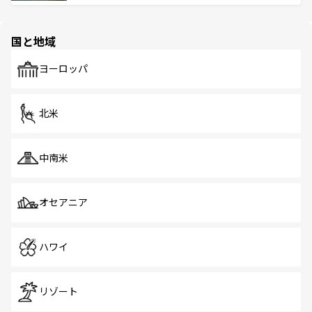
ける。 なお、新着のタイ情報は
コンテンツ一覧
を参照して
そう。 なお、新着の香港情報は
コンテンツ一覧
を参照して
と伝統を感じられるエスニックタウン、多数の緑豊かな公
ほしい。
ほしい。
園や自然保護区など、自然が調和した近代的な景観と文化
の多様性あふれるカラフルな町は、どこを歩いても新しい
国と地域
発見がある。さらに、治安のよさや充実した公共交通機関
も、旅行者にとっては魅力的なポイント。グルメも豊富
で、ホーカーズは地元の風情を楽しめる外せないスポット
ヨーロッパ
だ。訪れる人を飽きさせないシンガポールで、多様な魅力
を体感しよう。 なお、新着のシンガポール情報は
コンテン
ツ一覧
を参照してほしい。
北米
中南米
オセアニア
ハワイ
リゾート