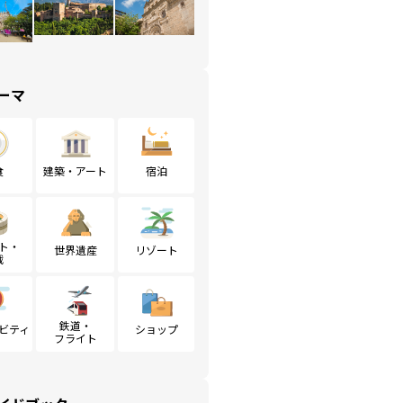
ーマ
食
建築・アート
宿泊
ト・
世界遺産
リゾート
戦
鉄道・
ビティ
ショップ
フライト