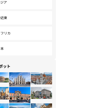
アジア
中近東
アフリカ
日本
ポット