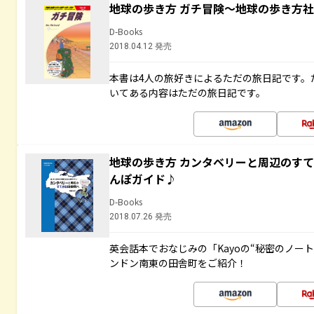
地球の歩き方 ガチ冒険～地球の歩き方
D-Books
2018.04.12 発売
本書は4人の旅好きによるただの旅日記です。
いてある内容はただの旅日記です。
地球の歩き方 カンタベリーと周辺のす
んぽガイド♪
D-Books
2018.07.26 発売
英会話本でおなじみの「Kayoの“秘密のノー
ンドン南東の田舎町をご紹介！