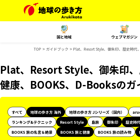
国と地域
ウェブマガジン
TOP
ガイドブック
Plat、Resort Style、御朱印、歴史
Plat、Resort Style、御
健康、BOOKS、D-Books
すべて
地球の歩き方 海外
地球の歩き方 Jシリーズ（国内）
aru
ランキング&テクニック
Resort Style
島旅
御朱印
歴史時
BOOKS 旅の名言＆絶景
BOOKS 旅と健康
BOOKS 旅の読み物