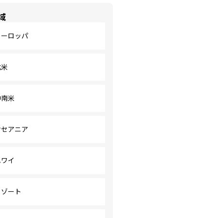
域
ヨーロッパ
北米
中南米
オセアニア
ハワイ
リゾート