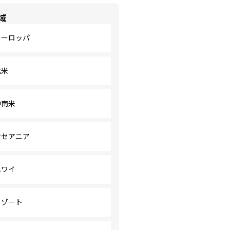
域
ヨーロッパ
北米
中南米
オセアニア
ハワイ
リゾート