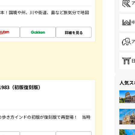
図本！国境や州、川や街道、島など旅気分で地図
詳細を見る
人気ス
-1983（初版復刻版）
球の歩き方インドの初版が復刻版で再登場！ 当時