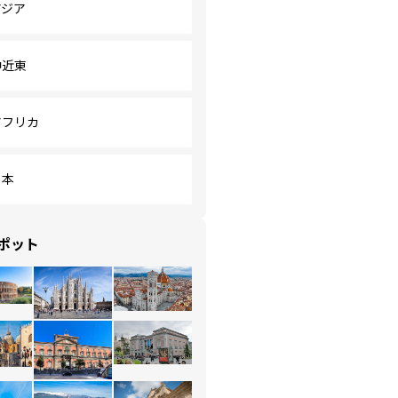
アジア
中近東
アフリカ
日本
ポット