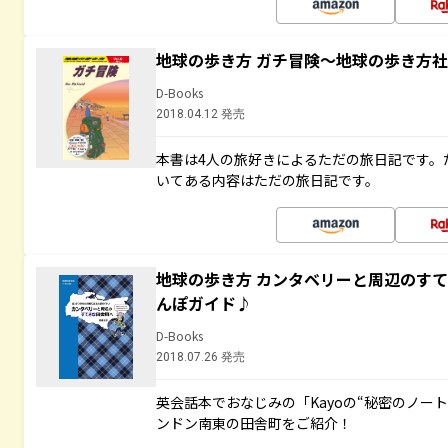
地球の歩き方 ガチ冒険～地球の歩き方
D-Books
2018.04.12 発売
本書は4人の旅好きによるただの旅日記です。
いてある内容はただの旅日記です。
地球の歩き方 カンタベリーと周辺のす
んぽガイド♪
D-Books
2018.07.26 発売
英会話本でおなじみの「Kayoの“秘密のノー
ンドン南東の田舎町をご紹介！