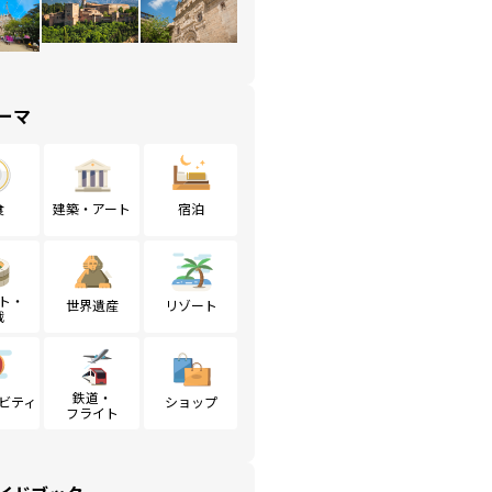
ーマ
食
建築・アート
宿泊
ト・
世界遺産
リゾート
戦
鉄道・
ビティ
ショップ
フライト