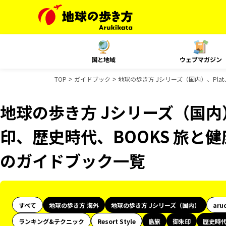
国と地域
ウェブマガジン
TOP
ガイドブック
地球の歩き方 Jシリーズ（国内）、Plat
地球の歩き方 Jシリーズ（国内
印、歴史時代、BOOKS 旅と健康
のガイドブック一覧
すべて
地球の歩き方 海外
地球の歩き方 Jシリーズ（国内）
aru
ランキング&テクニック
Resort Style
島旅
御朱印
歴史時