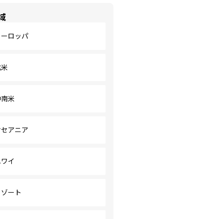
域
ヨーロッパ
北米
中南米
オセアニア
ハワイ
リゾート