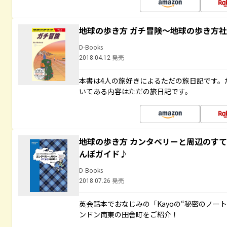
地球の歩き方 ガチ冒険～地球の歩き方
D-Books
2018.04.12 発売
本書は4人の旅好きによるただの旅日記です。
いてある内容はただの旅日記です。
地球の歩き方 カンタベリーと周辺のす
んぽガイド♪
D-Books
2018.07.26 発売
英会話本でおなじみの「Kayoの“秘密のノー
ンドン南東の田舎町をご紹介！