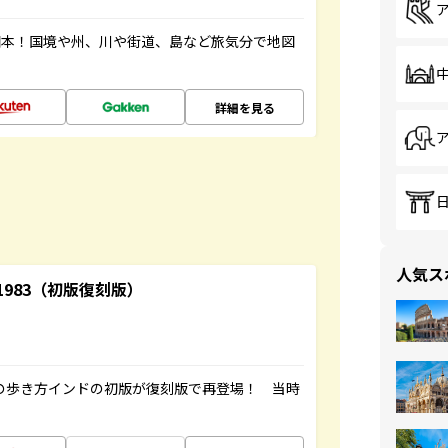
図本！国境や州、川や街道、島など旅気分で地図
詳細を見る
人気ス
-1983（初版復刻版）
球の歩き方インドの初版が復刻版で再登場！ 当時