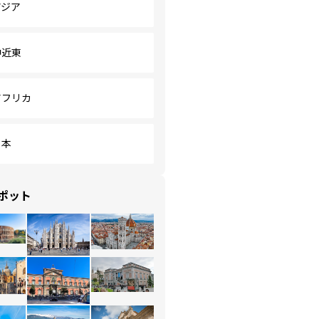
アジア
中近東
アフリカ
日本
ポット