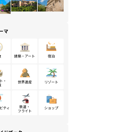
ーマ
食
建築・アート
宿泊
ト・
世界遺産
リゾート
戦
鉄道・
ビティ
ショップ
フライト