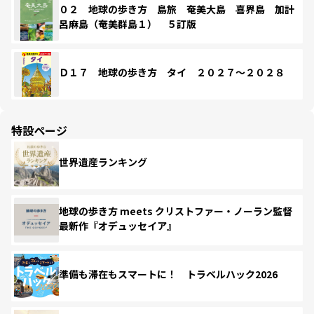
０２ 地球の歩き方 島旅 奄美大島 喜界島 加計
呂麻島（奄美群島１） ５訂版
Ｄ１７ 地球の歩き方 タイ ２０２７～２０２８
特設ページ
世界遺産ランキング
地球の歩き方 meets クリストファー・ノーラン監督
最新作『オデュッセイア』
準備も滞在もスマートに！ トラベルハック2026