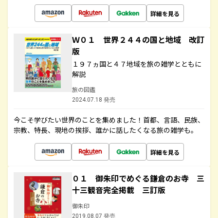
詳細を見る
Ｗ０１ 世界２４４の国と地域 改訂
版
１９７ヵ国と４７地域を旅の雑学とともに
解説
旅の図鑑
2024.07.18 発売
今こそ学びたい世界のことを集めました！首都、言語、民族、
宗教、特長、現地の挨拶、誰かに話したくなる旅の雑学も。
詳細を見る
０１ 御朱印でめぐる鎌倉のお寺 三
十三観音完全掲載 三訂版
御朱印
2019.08.07 発売