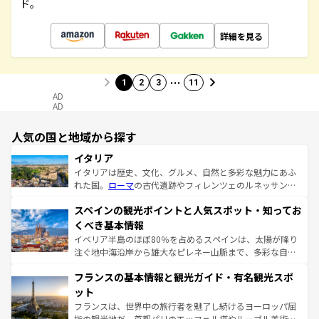
ド。
詳細を見る
…
1
2
3
11
AD
AD
人気の国と地域から探す
イタリア
イタリアは歴史、文化、グルメ、自然と多彩な魅力にあふ
れた国。
ローマ
の古代遺跡やフィレンツェのルネッサンス
美術、ヴェネツィアの運河など、歴史あるスポットはもち
スペインの観光ポイントと人気スポット・知ってお
ろん、トスカーナの美しい田園風景やアマルフィ海岸の絶
景など、自然景観も見逃せない。観光の合間には、本場の
くべき基本情報
ピザやパスタなど、絶品のイタリア料理を堪能することも
イベリア半島のほぼ80％を占めるスペインは、太陽が降り
できる。朝目覚めてから夜眠るまで、すべての瞬間を楽し
注ぐ地中海沿岸から雄大なピレネー山脈まで、多彩な自然
ませてくれるイタリアで、忘れられない旅をしてみよう！
と文化が詰まったヨーロッパ屈指の旅行先だ。多様な地域
なお、新着のイタリア情報は
コンテンツ一覧
を参照してほ
フランスの基本情報と観光ガイド・有名観光スポ
文化が根付くこの国では、情熱的なフラメンコ、熱気あふ
しい。
れる闘牛、そして美味しいタパスが生活の一部となってい
ット
る。首都マドリードの洗練された雰囲気や、バルセロナの
フランスは、世界中の旅行者を魅了し続けるヨーロッパ屈
アートに溢れた街角から、地方では古代ローマ遺跡や中世
指の観光地だ。首都パリのエッフェル塔やルーブル美術館