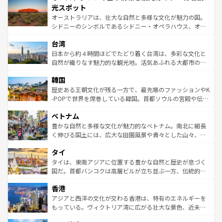
文化が魅力。旅行者はアメリカの各地域で異なる魅力を楽
島だが、静かな自然を求めるならマウイ島やカウアイ島が
光スポット
しみながら、その多様性と豊かな歴史を感じることができ
おすすめ。エメラルドグリーンに輝く海をはじめ、豊かな
オーストラリアは、壮大な自然と多様な文化が魅力の国。
るだろう。車でのロードトリップや列車の旅も、アメリカ
文化や歴史が息づいている。「アロハスピリット」と呼ば
シドニーのシンボルであるシドニー・オペラハウス、オー
ならではの贅沢な旅のスタイルだ。 なお、新着のアメリカ
れるおもてなしの心で訪れる人々を迎えてくれるハワイの
ストラリア東海岸北部に広がる大サンゴ礁地帯グレートバ
情報は
コンテンツ一覧
を参照してほしい。
人々、おいしいローカルフードやハワイアンミュージッ
台湾
リアリーフや大陸中央部にそびえるウルル（エアーズロッ
ク、伝統的なフラダンスなど、すべてがハワイの魅力を彩
ク）、タスマニアの美しい原生林やケアンズの熱帯雨林な
日本から約４時間ほどでたどり着く台湾は、多彩な文化と
っている。訪れるたびに新しい発見と感動が待っているハ
ど、見どころがたくさん。また、カフェやワイン、オージ
自然が織りなす魅力的な観光地。活気あふれる大都市の台
ワイを、存分に味わってほしい。 なお、新着のハワイ情報
ービーフなどの食文化も豊かで、美味しいものであふれて
北やノスタルジックな町並みが人気な九份（ジォウフェ
は
コンテンツ一覧
を参照してほしい。
韓国
いる。アクティビティも充実しており、サーフィンやダイ
ン）、静ひつな山岳地帯である台湾東部など、都市の喧騒
ビング、ハイキングなど、アウトドア好きにはたまらな
と山間の静けさが共存しており、訪れる人に新しい発見と
歴史ある王朝文化が残る一方で、最先端のファッションやK
い。オーストラリアの多彩な魅力を存分に味わいつくそ
驚きをもたらしてくれる。また、奥深い台湾の食文化も魅
-POPで世界を席巻している韓国。首都ソウルの宮殿や伝統
う。 なお、新着のオーストラリア情報は
コンテンツ一覧
を
力で、夜市などの屋台グルメから高級料理、ヘルシーで美
家屋が並ぶエリアでは韓国の歴史と文化に浸ることがで
参照してほしい。
ベトナム
容にもいいと評判のスイーツなど、バラエティ豊かな料理
き、地方に足を延ばせば四季折々の自然美を楽しむことが
が味わえる。 なお、新着の台湾情報は
コンテンツ一覧
を参
できる。そして、キムチや焼肉、絶品のストリートフード
豊かな自然と多様な文化が魅力的なベトナム。南北に細長
照してほしい。
まで、さまざまな韓国料理が待っている。夜には、韓国な
く伸びる国土には、広大な田園風景や青々とした山々、世
らではのナイトライフも堪能できる。あたたかいホスピタ
界遺産に登録された壮大な自然景観が点在し、都市部では
タイ
リティに包まれながら、韓国の多彩な魅力を心ゆくまで味
急速な発展と共に伝統が息づく。ハノイの古い町並みやホ
わってみてほしい。 なお、新着の韓国情報は
コンテンツ一
ーチミン市のフランス統治時代の建物も、独特の雰囲気を
タイは、東南アジアに位置する豊かな自然と歴史が息づく
覧
を参照してほしい。
醸し出している。また、バラエティの豊かさとおいしさで
国だ。首都バンコクは高層ビルが立ち並ぶ一方、伝統的な
世界中の食通を魅了してやまないベトナム料理も魅力のひ
寺院や市場がいたるところに点在し、古きよき文化と現代
香港
とつ。フォーやバインミー、ベトナムコーヒーなどは、ぜ
の活気が交差している。北部ではチェンマイなどの山岳地
ひ現地で味わいたい。どの地域を訪れてもあたたかい人々
帯で自然と触れ合い、南部ではプーケットやクラビの美し
アジアと西洋の文化が交わる香港は、特有のエネルギーを
が旅行者を迎えてくれるので、きっと忘れられない旅にな
いビーチでリゾート気分を楽しむことができる。タイ料理
もっている。ヴィクトリア湾に広がる壮大な景色、近未来
るはずだ。 なお、新着のベトナム情報は
コンテンツ一覧
を
は世界的に有名で、屋台から高級レストランまで味覚を刺
的なアートスポット、そして歴史と現代が融合した町並