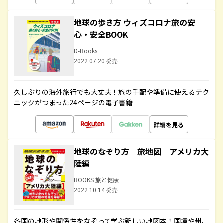
地球の歩き方 ウィズコロナ旅の安
心・安全BOOK
D-Books
2022.07.20 発売
久しぶりの海外旅行でも大丈夫！旅の手配や準備に使えるテク
ニックがつまった24ページの電子書籍
詳細を見る
地球のなぞり方 旅地図 アメリカ大
陸編
BOOKS 旅と健康
2022.10.14 発売
各国の地形や関係性をなぞって学ぶ新しい地図本！国境や州、