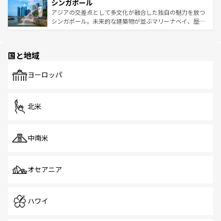
参照してほしい。
シンガポール
激する。気候は一年中温暖で、どの季節にも異なる楽しみ
み、どこを訪れても感動するはず。観光スポットが密集し
が待っている。親しみやすいタイの人々、仏教を中心とし
ており、効率よく見どころを回れるのも魅力。息をのむよ
アジアの交差点として多文化が融合した独自の魅力を放つ
た文化、そして多様な観光資源が、訪れる旅人を魅了し続
うな絶景から文化的な体験まで、香港を存分に楽しみ尽く
シンガポール。未来的な建築物が並ぶマリーナベイ、歴史
ける。 なお、新着のタイ情報は
コンテンツ一覧
を参照して
そう。 なお、新着の香港情報は
コンテンツ一覧
を参照して
と伝統を感じられるエスニックタウン、多数の緑豊かな公
ほしい。
ほしい。
園や自然保護区など、自然が調和した近代的な景観と文化
の多様性あふれるカラフルな町は、どこを歩いても新しい
国と地域
発見がある。さらに、治安のよさや充実した公共交通機関
も、旅行者にとっては魅力的なポイント。グルメも豊富
で、ホーカーズは地元の風情を楽しめる外せないスポット
ヨーロッパ
だ。訪れる人を飽きさせないシンガポールで、多様な魅力
を体感しよう。 なお、新着のシンガポール情報は
コンテン
ツ一覧
を参照してほしい。
北米
中南米
オセアニア
ハワイ