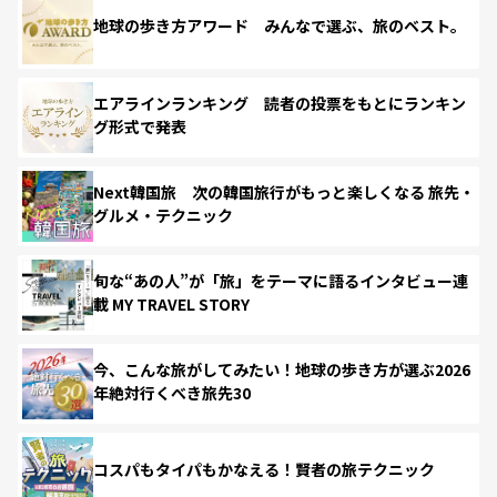
地球の歩き方アワード みんなで選ぶ、旅のベスト。
エアラインランキング 読者の投票をもとにランキン
グ形式で発表
Next韓国旅 次の韓国旅行がもっと楽しくなる 旅先・
グルメ・テクニック
旬な“あの人”が「旅」をテーマに語るインタビュー連
載 MY TRAVEL STORY
今、こんな旅がしてみたい！地球の歩き方が選ぶ2026
年絶対行くべき旅先30
コスパもタイパもかなえる！賢者の旅テクニック