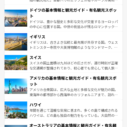
の城塞都市、穏やかなビーチリゾートまで多彩な表情を見
といった象徴的なスポットから、田舎町の古風な美しさま
せる。地方によって風土や気候が異なるスペインはその個
ドイツの基本情報と観光ガイド・有名観光スポッ
で、幅広い魅力が詰まっている。華麗な宮殿、歴史的な大
性で訪れる人を魅了する。 なお、新着のスペイン情報は
コ
聖堂、美しいビーチ、そして豊かな自然が、訪れる者を心
ト
ンテンツ一覧
を参照してほしい。
から魅了する。また、フランスは美食の国としても知ら
ドイツは、豊かな歴史と多彩な文化が交差するヨーロッパ
れ、フランス料理はユネスコ無形文化遺産にも登録されて
の中心に位置する国。中世の街並みが残るロマンチック街
いる。シャンパンの発祥地であるランス、プロヴァンスの
道から、未来を先取りするようなモダンな都市まで多様な
香り高いラベンダー畑など、多彩な楽しみ方が可能だ。さ
イギリス
顔を持つこの国は、どこを歩いても飽きることがない。ベ
らに、パリ以外の地域にも魅力が溢れており、どの街角に
ルリンの文化的活気、バイエルン州のアルプスの絶景、そ
イギリスは、古きよき伝統と最先端が共存する国。ウェス
も豊かな歴史と文化が息づいている。パリ以外の個性あふ
してライン川沿いのワイン畑といった風景は必見。ビール
トミンスター寺院や大英博物館のようなランドマーク、歴
れる地方に足を運ぶとそれぞれで全く異なる文化を体験で
とソーセージを味わいながら地元の人と過ごす楽しい時間
史ある大学都市、美しい丘陵地帯や牧歌的な風景など、エ
きるだろう。 なお、新着のフランス情報は
コンテンツ一覧
スイス
は、お酒好きな人にはぜひ体験してほしい。 なお、新着の
リアごとに異なる魅力がある。また、優雅なアフタヌーン
を参照してほしい。
ドイツ情報は
コンテンツ一覧
を参照してほしい。
ティー、ビール好きにはたまらない英国パブ、サッカー観
スイスの国土面積は九州ほどの広さだが、運行時刻が正確
戦など、本場だからこそできる体験も豊富。イギリスを旅
な交通網が整備されており、初心者でも安心して個人旅行
して楽しみつくそう。 なお、新着のイギリス情報は
コンテ
を楽しめる。日本同様に時刻表どおりの旅が可能だ。中世
アメリカの基本情報と観光ガイド・有名観光スポ
ンツ一覧
を参照してほしい。
の建物がそのまま残る町や、スイスならではのユニークな
博物館もあり、アルプス観光だけでなく町歩きも満喫する
ット
ことができる。国民の所得が高いため物価も高いが、旅行
アメリカ合衆国は、広大な土地と多様な文化が魅力の国。
者向けの交通パス提供のサービスもあり、うまく活用すれ
東海岸の都市部から西海岸のカリフォルニアまで、訪れる
ば市内交通費無料で観光を楽しむこともできる。 なお、新
場所ごとに異なる風景と体験が待っている。ニューヨーク
着のスイス情報は
コンテンツ一覧
を参照してほしい。
ハワイ
のような巨大都市は、観光、ショッピング、エンターテイ
ンメントが詰まった刺激的なスポットだ。一方、アメリカ
年間を通じて温暖な気候に恵まれ、多くの島で構成される
西部には大自然が広がり、グランドキャニオンやイエロー
ハワイは、どの島も独自の魅力をもっている。大自然の神
ストーン国立公園といった絶景が堪能できる。さらに、南
秘を感じたいなら、火山が生み出した壮大な景観を誇るハ
オーストラリアの基本情報と観光ガイド・有名観
部のニューオーリンズでは、音楽と美食が融合した独特の
ワイ島は見逃せない。また、定番の観光地といえばオアフ