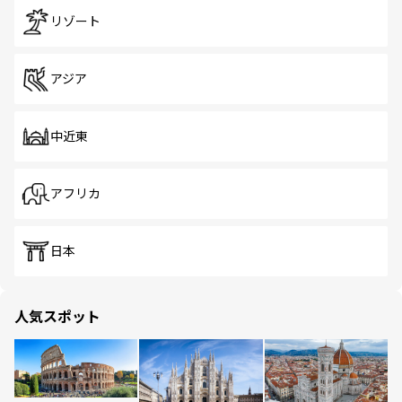
リゾート
アジア
中近東
アフリカ
日本
人気スポット