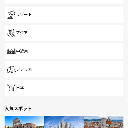
リゾート
アジア
中近東
アフリカ
日本
人気スポット