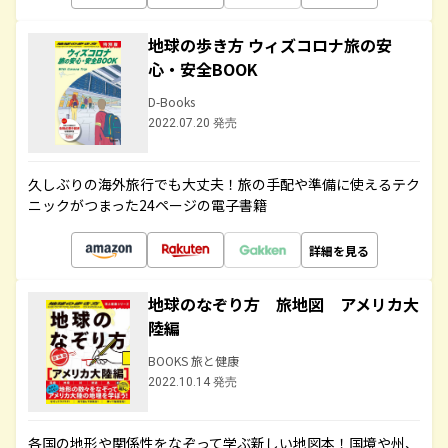
地球の歩き方 ウィズコロナ旅の安
心・安全BOOK
D-Books
2022.07.20 発売
久しぶりの海外旅行でも大丈夫！旅の手配や準備に使えるテク
ニックがつまった24ページの電子書籍
詳細を見る
地球のなぞり方 旅地図 アメリカ大
陸編
BOOKS 旅と健康
2022.10.14 発売
各国の地形や関係性をなぞって学ぶ新しい地図本！国境や州、