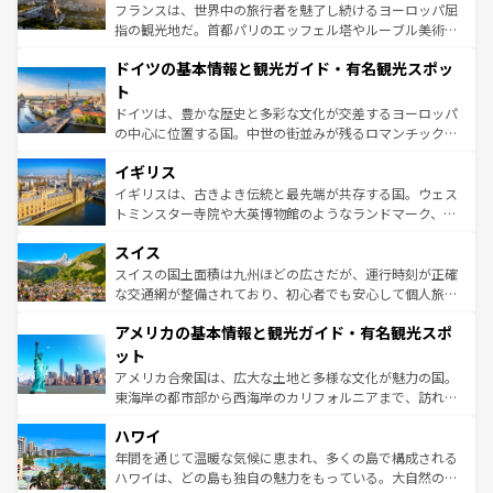
しい。
る。首都マドリードの洗練された雰囲気や、バルセロナの
フランスは、世界中の旅行者を魅了し続けるヨーロッパ屈
アートに溢れた街角から、地方では古代ローマ遺跡や中世
指の観光地だ。首都パリのエッフェル塔やルーブル美術館
の城塞都市、穏やかなビーチリゾートまで多彩な表情を見
といった象徴的なスポットから、田舎町の古風な美しさま
せる。地方によって風土や気候が異なるスペインはその個
ドイツの基本情報と観光ガイド・有名観光スポッ
で、幅広い魅力が詰まっている。華麗な宮殿、歴史的な大
性で訪れる人を魅了する。 なお、新着のスペイン情報は
コ
聖堂、美しいビーチ、そして豊かな自然が、訪れる者を心
ト
ンテンツ一覧
を参照してほしい。
から魅了する。また、フランスは美食の国としても知ら
ドイツは、豊かな歴史と多彩な文化が交差するヨーロッパ
れ、フランス料理はユネスコ無形文化遺産にも登録されて
の中心に位置する国。中世の街並みが残るロマンチック街
いる。シャンパンの発祥地であるランス、プロヴァンスの
道から、未来を先取りするようなモダンな都市まで多様な
香り高いラベンダー畑など、多彩な楽しみ方が可能だ。さ
イギリス
顔を持つこの国は、どこを歩いても飽きることがない。ベ
らに、パリ以外の地域にも魅力が溢れており、どの街角に
ルリンの文化的活気、バイエルン州のアルプスの絶景、そ
イギリスは、古きよき伝統と最先端が共存する国。ウェス
も豊かな歴史と文化が息づいている。パリ以外の個性あふ
してライン川沿いのワイン畑といった風景は必見。ビール
トミンスター寺院や大英博物館のようなランドマーク、歴
れる地方に足を運ぶとそれぞれで全く異なる文化を体験で
とソーセージを味わいながら地元の人と過ごす楽しい時間
史ある大学都市、美しい丘陵地帯や牧歌的な風景など、エ
きるだろう。 なお、新着のフランス情報は
コンテンツ一覧
スイス
は、お酒好きな人にはぜひ体験してほしい。 なお、新着の
リアごとに異なる魅力がある。また、優雅なアフタヌーン
を参照してほしい。
ドイツ情報は
コンテンツ一覧
を参照してほしい。
ティー、ビール好きにはたまらない英国パブ、サッカー観
スイスの国土面積は九州ほどの広さだが、運行時刻が正確
戦など、本場だからこそできる体験も豊富。イギリスを旅
な交通網が整備されており、初心者でも安心して個人旅行
して楽しみつくそう。 なお、新着のイギリス情報は
コンテ
を楽しめる。日本同様に時刻表どおりの旅が可能だ。中世
アメリカの基本情報と観光ガイド・有名観光スポ
ンツ一覧
を参照してほしい。
の建物がそのまま残る町や、スイスならではのユニークな
博物館もあり、アルプス観光だけでなく町歩きも満喫する
ット
ことができる。国民の所得が高いため物価も高いが、旅行
アメリカ合衆国は、広大な土地と多様な文化が魅力の国。
者向けの交通パス提供のサービスもあり、うまく活用すれ
東海岸の都市部から西海岸のカリフォルニアまで、訪れる
ば市内交通費無料で観光を楽しむこともできる。 なお、新
場所ごとに異なる風景と体験が待っている。ニューヨーク
着のスイス情報は
コンテンツ一覧
を参照してほしい。
ハワイ
のような巨大都市は、観光、ショッピング、エンターテイ
ンメントが詰まった刺激的なスポットだ。一方、アメリカ
年間を通じて温暖な気候に恵まれ、多くの島で構成される
西部には大自然が広がり、グランドキャニオンやイエロー
ハワイは、どの島も独自の魅力をもっている。大自然の神