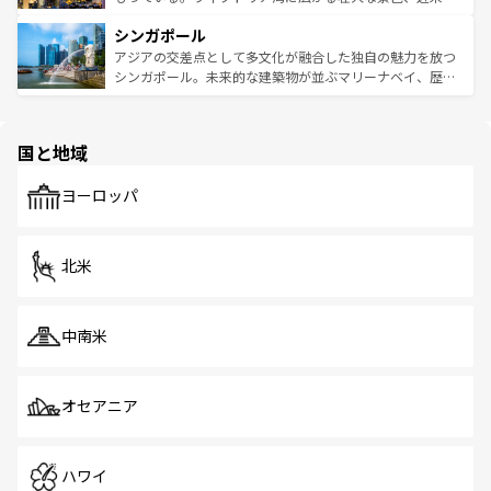
るはずだ。 なお、新着のベトナム情報は
コンテンツ一覧
を
は世界的に有名で、屋台から高級レストランまで味覚を刺
的なアートスポット、そして歴史と現代が融合した町並
参照してほしい。
シンガポール
激する。気候は一年中温暖で、どの季節にも異なる楽しみ
み、どこを訪れても感動するはず。観光スポットが密集し
が待っている。親しみやすいタイの人々、仏教を中心とし
ており、効率よく見どころを回れるのも魅力。息をのむよ
アジアの交差点として多文化が融合した独自の魅力を放つ
た文化、そして多様な観光資源が、訪れる旅人を魅了し続
うな絶景から文化的な体験まで、香港を存分に楽しみ尽く
シンガポール。未来的な建築物が並ぶマリーナベイ、歴史
ける。 なお、新着のタイ情報は
コンテンツ一覧
を参照して
そう。 なお、新着の香港情報は
コンテンツ一覧
を参照して
と伝統を感じられるエスニックタウン、多数の緑豊かな公
ほしい。
ほしい。
園や自然保護区など、自然が調和した近代的な景観と文化
の多様性あふれるカラフルな町は、どこを歩いても新しい
国と地域
発見がある。さらに、治安のよさや充実した公共交通機関
も、旅行者にとっては魅力的なポイント。グルメも豊富
で、ホーカーズは地元の風情を楽しめる外せないスポット
ヨーロッパ
だ。訪れる人を飽きさせないシンガポールで、多様な魅力
を体感しよう。 なお、新着のシンガポール情報は
コンテン
ツ一覧
を参照してほしい。
北米
中南米
オセアニア
ハワイ