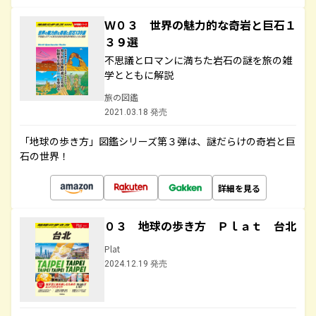
Ｗ０３ 世界の魅力的な奇岩と巨石１
３９選
不思議とロマンに満ちた岩石の謎を旅の雑
学とともに解説
旅の図鑑
2021.03.18 発売
「地球の歩き方」図鑑シリーズ第３弾は、謎だらけの奇岩と巨
石の世界！
詳細を見る
０３ 地球の歩き方 Ｐｌａｔ 台北
Plat
2024.12.19 発売