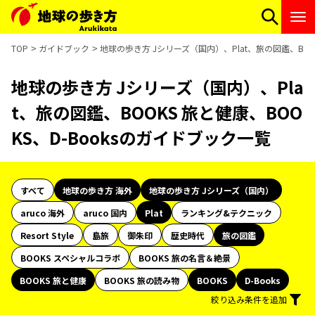
TOP
ガイドブック
地球の歩き方 Jシリーズ（国内）、Plat、旅の図鑑、BOOK
地球の歩き方 Jシリーズ（国内）、Pla
t、旅の図鑑、BOOKS 旅と健康、BOO
KS、D-Booksのガイドブック一覧
すべて
地球の歩き方 海外
地球の歩き方 Jシリーズ（国内）
aruco 海外
aruco 国内
Plat
ランキング&テクニック
Resort Style
島旅
御朱印
歴史時代
旅の図鑑
BOOKS スペシャルコラボ
BOOKS 旅の名言＆絶景
BOOKS 旅と健康
BOOKS 旅の読み物
BOOKS
D-Books
絞り込み条件を追加