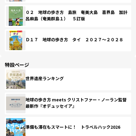
０２ 地球の歩き方 島旅 奄美大島 喜界島 加計
呂麻島（奄美群島１） ５訂版
Ｄ１７ 地球の歩き方 タイ ２０２７～２０２８
特設ページ
世界遺産ランキング
地球の歩き方 meets クリストファー・ノーラン監督
最新作『オデュッセイア』
準備も滞在もスマートに！ トラベルハック2026