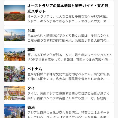
ストーン国立公園といった絶景が堪能できる。さらに、南
秘を感じたいなら、火山が生み出した壮大な景観を誇るハ
オーストラリアの基本情報と観光ガイド・有名観
部のニューオーリンズでは、音楽と美食が融合した独特の
ワイ島は見逃せない。また、定番の観光地といえばオアフ
文化が魅力。旅行者はアメリカの各地域で異なる魅力を楽
島だが、静かな自然を求めるならマウイ島やカウアイ島が
光スポット
しみながら、その多様性と豊かな歴史を感じることができ
おすすめ。エメラルドグリーンに輝く海をはじめ、豊かな
オーストラリアは、壮大な自然と多様な文化が魅力の国。
るだろう。車でのロードトリップや列車の旅も、アメリカ
文化や歴史が息づいている。「アロハスピリット」と呼ば
シドニーのシンボルであるシドニー・オペラハウス、オー
ならではの贅沢な旅のスタイルだ。 なお、新着のアメリカ
れるおもてなしの心で訪れる人々を迎えてくれるハワイの
ストラリア東海岸北部に広がる大サンゴ礁地帯グレートバ
情報は
コンテンツ一覧
を参照してほしい。
人々、おいしいローカルフードやハワイアンミュージッ
台湾
リアリーフや大陸中央部にそびえるウルル（エアーズロッ
ク、伝統的なフラダンスなど、すべてがハワイの魅力を彩
ク）、タスマニアの美しい原生林やケアンズの熱帯雨林な
日本から約４時間ほどでたどり着く台湾は、多彩な文化と
っている。訪れるたびに新しい発見と感動が待っているハ
ど、見どころがたくさん。また、カフェやワイン、オージ
自然が織りなす魅力的な観光地。活気あふれる大都市の台
ワイを、存分に味わってほしい。 なお、新着のハワイ情報
ービーフなどの食文化も豊かで、美味しいものであふれて
北やノスタルジックな町並みが人気な九份（ジォウフェ
は
コンテンツ一覧
を参照してほしい。
韓国
いる。アクティビティも充実しており、サーフィンやダイ
ン）、静ひつな山岳地帯である台湾東部など、都市の喧騒
ビング、ハイキングなど、アウトドア好きにはたまらな
と山間の静けさが共存しており、訪れる人に新しい発見と
歴史ある王朝文化が残る一方で、最先端のファッションやK
い。オーストラリアの多彩な魅力を存分に味わいつくそ
驚きをもたらしてくれる。また、奥深い台湾の食文化も魅
-POPで世界を席巻している韓国。首都ソウルの宮殿や伝統
う。 なお、新着のオーストラリア情報は
コンテンツ一覧
を
力で、夜市などの屋台グルメから高級料理、ヘルシーで美
家屋が並ぶエリアでは韓国の歴史と文化に浸ることがで
参照してほしい。
ベトナム
容にもいいと評判のスイーツなど、バラエティ豊かな料理
き、地方に足を延ばせば四季折々の自然美を楽しむことが
が味わえる。 なお、新着の台湾情報は
コンテンツ一覧
を参
できる。そして、キムチや焼肉、絶品のストリートフード
豊かな自然と多様な文化が魅力的なベトナム。南北に細長
照してほしい。
まで、さまざまな韓国料理が待っている。夜には、韓国な
く伸びる国土には、広大な田園風景や青々とした山々、世
らではのナイトライフも堪能できる。あたたかいホスピタ
界遺産に登録された壮大な自然景観が点在し、都市部では
タイ
リティに包まれながら、韓国の多彩な魅力を心ゆくまで味
急速な発展と共に伝統が息づく。ハノイの古い町並みやホ
わってみてほしい。 なお、新着の韓国情報は
コンテンツ一
ーチミン市のフランス統治時代の建物も、独特の雰囲気を
タイは、東南アジアに位置する豊かな自然と歴史が息づく
覧
を参照してほしい。
醸し出している。また、バラエティの豊かさとおいしさで
国だ。首都バンコクは高層ビルが立ち並ぶ一方、伝統的な
世界中の食通を魅了してやまないベトナム料理も魅力のひ
寺院や市場がいたるところに点在し、古きよき文化と現代
香港
とつ。フォーやバインミー、ベトナムコーヒーなどは、ぜ
の活気が交差している。北部ではチェンマイなどの山岳地
ひ現地で味わいたい。どの地域を訪れてもあたたかい人々
帯で自然と触れ合い、南部ではプーケットやクラビの美し
アジアと西洋の文化が交わる香港は、特有のエネルギーを
が旅行者を迎えてくれるので、きっと忘れられない旅にな
いビーチでリゾート気分を楽しむことができる。タイ料理
もっている。ヴィクトリア湾に広がる壮大な景色、近未来