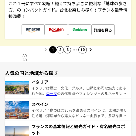
これ１冊にすべて凝縮！軽くて持ち歩きに便利な「地球の歩き
方」のコンパクトガイド。台北を楽しみ尽くすプラン＆最新情
報満載！
詳細を見る
…
1
2
3
10
AD
AD
人気の国と地域から探す
イタリア
イタリアは歴史、文化、グルメ、自然と多彩な魅力にあふ
れた国。
ローマ
の古代遺跡やフィレンツェのルネッサンス
美術、ヴェネツィアの運河など、歴史あるスポットはもち
スペイン
ろん、トスカーナの美しい田園風景やアマルフィ海岸の絶
景など、自然景観も見逃せない。観光の合間には、本場の
イベリア半島のほぼ80％を占めるスペインは、太陽が降り
ピザやパスタなど、絶品のイタリア料理を堪能することも
注ぐ地中海沿岸から雄大なピレネー山脈まで、多彩な自然
できる。朝目覚めてから夜眠るまで、すべての瞬間を楽し
と文化が詰まったヨーロッパ屈指の旅行先だ。多様な地域
フランスの基本情報と観光ガイド・有名観光スポ
ませてくれるイタリアで、忘れられない旅をしてみよう！
文化が根付くこの国では、情熱的なフラメンコ、熱気あふ
なお、新着のイタリア情報は
コンテンツ一覧
を参照してほ
れる闘牛、そして美味しいタパスが生活の一部となってい
ット