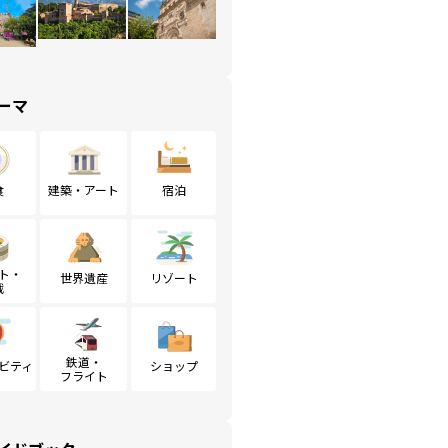
ーマ
食
建築・アート
宿泊
ト・
世界遺産
リゾート
戦
鉄道・
ビティ
ショップ
フライト