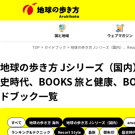
国と地域
ウェブマガジン
TOP
ガイドブック
地球の歩き方 Jシリーズ（国内）、Resor
地球の歩き方 Jシリーズ（国内）、R
史時代、BOOKS 旅と健康、BO
ドブック一覧
すべて
地球の歩き方 海外
地球の歩き方 Jシリーズ（国内）
aru
ランキング&テクニック
Resort Style
島旅
御朱印
歴史時