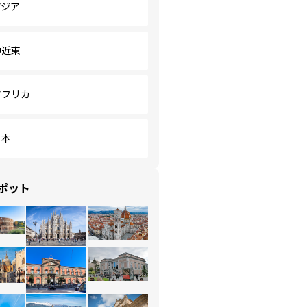
アジア
中近東
アフリカ
日本
ポット