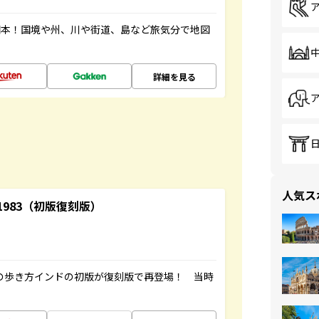
図本！国境や州、川や街道、島など旅気分で地図
詳細を見る
人気ス
-1983（初版復刻版）
球の歩き方インドの初版が復刻版で再登場！ 当時