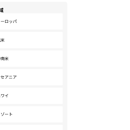
域
ヨーロッパ
北米
中南米
オセアニア
ハワイ
リゾート