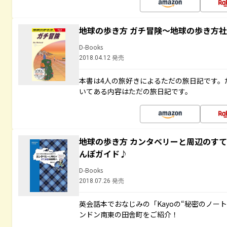
地球の歩き方 ガチ冒険～地球の歩き方
D-Books
2018.04.12 発売
本書は4人の旅好きによるただの旅日記です。
いてある内容はただの旅日記です。
地球の歩き方 カンタベリーと周辺のす
んぽガイド♪
D-Books
2018.07.26 発売
英会話本でおなじみの「Kayoの“秘密のノー
ンドン南東の田舎町をご紹介！