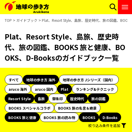
TOP
ガイドブック
Plat、Resort Style、島旅、歴史時代、旅の図鑑、BOO
Plat、Resort Style、島旅、歴史時
代、旅の図鑑、BOOKS 旅と健康、BO
OKS、D-Booksのガイドブック一覧
すべて
地球の歩き方 海外
地球の歩き方 Jシリーズ（国内）
aruco 海外
aruco 国内
Plat
ランキング&テクニック
Resort Style
島旅
御朱印
歴史時代
旅の図鑑
BOOKS スペシャルコラボ
BOOKS 旅の名言＆絶景
BOOKS 旅と健康
BOOKS 旅の読み物
BOOKS
D-Books
絞り込み条件を追加