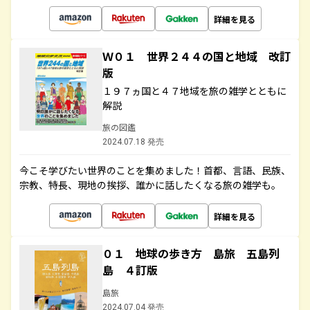
詳細を見る
Ｗ０１ 世界２４４の国と地域 改訂
版
１９７ヵ国と４７地域を旅の雑学とともに
解説
旅の図鑑
2024.07.18 発売
今こそ学びたい世界のことを集めました！首都、言語、民族、
宗教、特長、現地の挨拶、誰かに話したくなる旅の雑学も。
詳細を見る
０１ 地球の歩き方 島旅 五島列
島 ４訂版
島旅
2024.07.04 発売