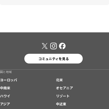
コミュニティを見る
国と地域
ヨーロッパ
北米
中南米
オセアニア
ハワイ
リゾート
アジア
中近東