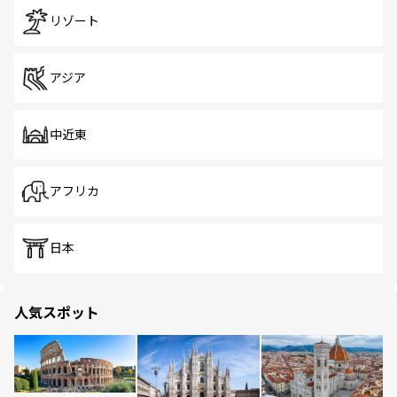
リゾート
アジア
中近東
アフリカ
日本
人気スポット