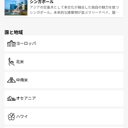
参照してほしい。
シンガポール
激する。気候は一年中温暖で、どの季節にも異なる楽しみ
み、どこを訪れても感動するはず。観光スポットが密集し
が待っている。親しみやすいタイの人々、仏教を中心とし
ており、効率よく見どころを回れるのも魅力。息をのむよ
アジアの交差点として多文化が融合した独自の魅力を放つ
た文化、そして多様な観光資源が、訪れる旅人を魅了し続
うな絶景から文化的な体験まで、香港を存分に楽しみ尽く
シンガポール。未来的な建築物が並ぶマリーナベイ、歴史
ける。 なお、新着のタイ情報は
コンテンツ一覧
を参照して
そう。 なお、新着の香港情報は
コンテンツ一覧
を参照して
と伝統を感じられるエスニックタウン、多数の緑豊かな公
ほしい。
ほしい。
園や自然保護区など、自然が調和した近代的な景観と文化
の多様性あふれるカラフルな町は、どこを歩いても新しい
国と地域
発見がある。さらに、治安のよさや充実した公共交通機関
も、旅行者にとっては魅力的なポイント。グルメも豊富
で、ホーカーズは地元の風情を楽しめる外せないスポット
ヨーロッパ
だ。訪れる人を飽きさせないシンガポールで、多様な魅力
を体感しよう。 なお、新着のシンガポール情報は
コンテン
ツ一覧
を参照してほしい。
北米
中南米
オセアニア
ハワイ