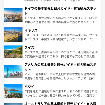
の城塞都市、穏やかなビーチリゾートまで多彩な表情を見
といった象徴的なスポットから、田舎町の古風な美しさま
せる。地方によって風土や気候が異なるスペインはその個
ドイツの基本情報と観光ガイド・有名観光スポッ
で、幅広い魅力が詰まっている。華麗な宮殿、歴史的な大
性で訪れる人を魅了する。 なお、新着のスペイン情報は
コ
聖堂、美しいビーチ、そして豊かな自然が、訪れる者を心
ト
ンテンツ一覧
を参照してほしい。
から魅了する。また、フランスは美食の国としても知ら
ドイツは、豊かな歴史と多彩な文化が交差するヨーロッパ
れ、フランス料理はユネスコ無形文化遺産にも登録されて
の中心に位置する国。中世の街並みが残るロマンチック街
いる。シャンパンの発祥地であるランス、プロヴァンスの
道から、未来を先取りするようなモダンな都市まで多様な
香り高いラベンダー畑など、多彩な楽しみ方が可能だ。さ
イギリス
顔を持つこの国は、どこを歩いても飽きることがない。ベ
らに、パリ以外の地域にも魅力が溢れており、どの街角に
ルリンの文化的活気、バイエルン州のアルプスの絶景、そ
イギリスは、古きよき伝統と最先端が共存する国。ウェス
も豊かな歴史と文化が息づいている。パリ以外の個性あふ
してライン川沿いのワイン畑といった風景は必見。ビール
トミンスター寺院や大英博物館のようなランドマーク、歴
れる地方に足を運ぶとそれぞれで全く異なる文化を体験で
とソーセージを味わいながら地元の人と過ごす楽しい時間
史ある大学都市、美しい丘陵地帯や牧歌的な風景など、エ
きるだろう。 なお、新着のフランス情報は
コンテンツ一覧
スイス
は、お酒好きな人にはぜひ体験してほしい。 なお、新着の
リアごとに異なる魅力がある。また、優雅なアフタヌーン
を参照してほしい。
ドイツ情報は
コンテンツ一覧
を参照してほしい。
ティー、ビール好きにはたまらない英国パブ、サッカー観
スイスの国土面積は九州ほどの広さだが、運行時刻が正確
戦など、本場だからこそできる体験も豊富。イギリスを旅
な交通網が整備されており、初心者でも安心して個人旅行
して楽しみつくそう。 なお、新着のイギリス情報は
コンテ
を楽しめる。日本同様に時刻表どおりの旅が可能だ。中世
アメリカの基本情報と観光ガイド・有名観光スポ
ンツ一覧
を参照してほしい。
の建物がそのまま残る町や、スイスならではのユニークな
博物館もあり、アルプス観光だけでなく町歩きも満喫する
ット
ことができる。国民の所得が高いため物価も高いが、旅行
アメリカ合衆国は、広大な土地と多様な文化が魅力の国。
者向けの交通パス提供のサービスもあり、うまく活用すれ
東海岸の都市部から西海岸のカリフォルニアまで、訪れる
ば市内交通費無料で観光を楽しむこともできる。 なお、新
場所ごとに異なる風景と体験が待っている。ニューヨーク
着のスイス情報は
コンテンツ一覧
を参照してほしい。
ハワイ
のような巨大都市は、観光、ショッピング、エンターテイ
ンメントが詰まった刺激的なスポットだ。一方、アメリカ
年間を通じて温暖な気候に恵まれ、多くの島で構成される
西部には大自然が広がり、グランドキャニオンやイエロー
ハワイは、どの島も独自の魅力をもっている。大自然の神
ストーン国立公園といった絶景が堪能できる。さらに、南
秘を感じたいなら、火山が生み出した壮大な景観を誇るハ
オーストラリアの基本情報と観光ガイド・有名観
部のニューオーリンズでは、音楽と美食が融合した独特の
ワイ島は見逃せない。また、定番の観光地といえばオアフ