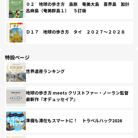
０２ 地球の歩き方 島旅 奄美大島 喜界島 加計
呂麻島（奄美群島１） ５訂版
Ｄ１７ 地球の歩き方 タイ ２０２７～２０２８
特設ページ
世界遺産ランキング
地球の歩き方 meets クリストファー・ノーラン監督
最新作『オデュッセイア』
準備も滞在もスマートに！ トラベルハック2026