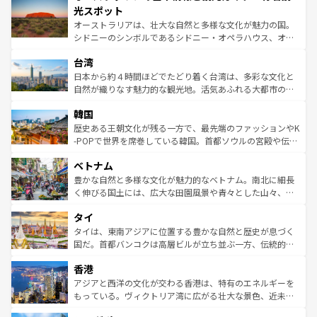
文化が魅力。旅行者はアメリカの各地域で異なる魅力を楽
島だが、静かな自然を求めるならマウイ島やカウアイ島が
光スポット
しみながら、その多様性と豊かな歴史を感じることができ
おすすめ。エメラルドグリーンに輝く海をはじめ、豊かな
オーストラリアは、壮大な自然と多様な文化が魅力の国。
るだろう。車でのロードトリップや列車の旅も、アメリカ
文化や歴史が息づいている。「アロハスピリット」と呼ば
シドニーのシンボルであるシドニー・オペラハウス、オー
ならではの贅沢な旅のスタイルだ。 なお、新着のアメリカ
れるおもてなしの心で訪れる人々を迎えてくれるハワイの
ストラリア東海岸北部に広がる大サンゴ礁地帯グレートバ
情報は
コンテンツ一覧
を参照してほしい。
人々、おいしいローカルフードやハワイアンミュージッ
台湾
リアリーフや大陸中央部にそびえるウルル（エアーズロッ
ク、伝統的なフラダンスなど、すべてがハワイの魅力を彩
ク）、タスマニアの美しい原生林やケアンズの熱帯雨林な
日本から約４時間ほどでたどり着く台湾は、多彩な文化と
っている。訪れるたびに新しい発見と感動が待っているハ
ど、見どころがたくさん。また、カフェやワイン、オージ
自然が織りなす魅力的な観光地。活気あふれる大都市の台
ワイを、存分に味わってほしい。 なお、新着のハワイ情報
ービーフなどの食文化も豊かで、美味しいものであふれて
北やノスタルジックな町並みが人気な九份（ジォウフェ
は
コンテンツ一覧
を参照してほしい。
韓国
いる。アクティビティも充実しており、サーフィンやダイ
ン）、静ひつな山岳地帯である台湾東部など、都市の喧騒
ビング、ハイキングなど、アウトドア好きにはたまらな
と山間の静けさが共存しており、訪れる人に新しい発見と
歴史ある王朝文化が残る一方で、最先端のファッションやK
い。オーストラリアの多彩な魅力を存分に味わいつくそ
驚きをもたらしてくれる。また、奥深い台湾の食文化も魅
-POPで世界を席巻している韓国。首都ソウルの宮殿や伝統
う。 なお、新着のオーストラリア情報は
コンテンツ一覧
を
力で、夜市などの屋台グルメから高級料理、ヘルシーで美
家屋が並ぶエリアでは韓国の歴史と文化に浸ることがで
参照してほしい。
ベトナム
容にもいいと評判のスイーツなど、バラエティ豊かな料理
き、地方に足を延ばせば四季折々の自然美を楽しむことが
が味わえる。 なお、新着の台湾情報は
コンテンツ一覧
を参
できる。そして、キムチや焼肉、絶品のストリートフード
豊かな自然と多様な文化が魅力的なベトナム。南北に細長
照してほしい。
まで、さまざまな韓国料理が待っている。夜には、韓国な
く伸びる国土には、広大な田園風景や青々とした山々、世
らではのナイトライフも堪能できる。あたたかいホスピタ
界遺産に登録された壮大な自然景観が点在し、都市部では
タイ
リティに包まれながら、韓国の多彩な魅力を心ゆくまで味
急速な発展と共に伝統が息づく。ハノイの古い町並みやホ
わってみてほしい。 なお、新着の韓国情報は
コンテンツ一
ーチミン市のフランス統治時代の建物も、独特の雰囲気を
タイは、東南アジアに位置する豊かな自然と歴史が息づく
覧
を参照してほしい。
醸し出している。また、バラエティの豊かさとおいしさで
国だ。首都バンコクは高層ビルが立ち並ぶ一方、伝統的な
世界中の食通を魅了してやまないベトナム料理も魅力のひ
寺院や市場がいたるところに点在し、古きよき文化と現代
香港
とつ。フォーやバインミー、ベトナムコーヒーなどは、ぜ
の活気が交差している。北部ではチェンマイなどの山岳地
ひ現地で味わいたい。どの地域を訪れてもあたたかい人々
帯で自然と触れ合い、南部ではプーケットやクラビの美し
アジアと西洋の文化が交わる香港は、特有のエネルギーを
が旅行者を迎えてくれるので、きっと忘れられない旅にな
いビーチでリゾート気分を楽しむことができる。タイ料理
もっている。ヴィクトリア湾に広がる壮大な景色、近未来
るはずだ。 なお、新着のベトナム情報は
コンテンツ一覧
を
は世界的に有名で、屋台から高級レストランまで味覚を刺
的なアートスポット、そして歴史と現代が融合した町並