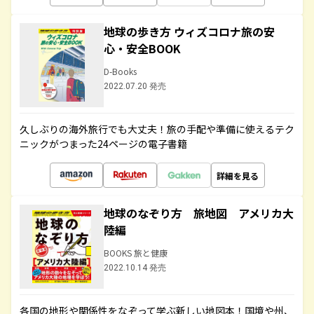
地球の歩き方 ウィズコロナ旅の安
心・安全BOOK
D-Books
2022.07.20 発売
久しぶりの海外旅行でも大丈夫！旅の手配や準備に使えるテク
ニックがつまった24ページの電子書籍
詳細を見る
地球のなぞり方 旅地図 アメリカ大
陸編
BOOKS 旅と健康
2022.10.14 発売
各国の地形や関係性をなぞって学ぶ新しい地図本！国境や州、