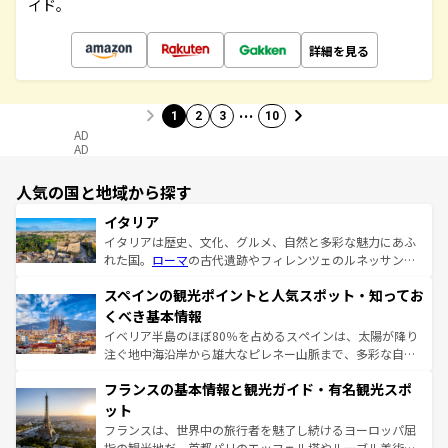
イド。
詳細を見る
…
1
2
3
10
AD
AD
人気の国と地域から探す
イタリア
イタリアは歴史、文化、グルメ、自然と多彩な魅力にあふ
れた国。
ローマ
の古代遺跡やフィレンツェのルネッサンス
美術、ヴェネツィアの運河など、歴史あるスポットはもち
スペインの観光ポイントと人気スポット・知ってお
ろん、トスカーナの美しい田園風景やアマルフィ海岸の絶
景など、自然景観も見逃せない。観光の合間には、本場の
くべき基本情報
ピザやパスタなど、絶品のイタリア料理を堪能することも
イベリア半島のほぼ80％を占めるスペインは、太陽が降り
できる。朝目覚めてから夜眠るまで、すべての瞬間を楽し
注ぐ地中海沿岸から雄大なピレネー山脈まで、多彩な自然
ませてくれるイタリアで、忘れられない旅をしてみよう！
と文化が詰まったヨーロッパ屈指の旅行先だ。多様な地域
なお、新着のイタリア情報は
コンテンツ一覧
を参照してほ
フランスの基本情報と観光ガイド・有名観光スポ
文化が根付くこの国では、情熱的なフラメンコ、熱気あふ
しい。
れる闘牛、そして美味しいタパスが生活の一部となってい
ット
る。首都マドリードの洗練された雰囲気や、バルセロナの
フランスは、世界中の旅行者を魅了し続けるヨーロッパ屈
アートに溢れた街角から、地方では古代ローマ遺跡や中世
指の観光地だ。首都パリのエッフェル塔やルーブル美術館