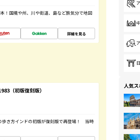
図本！国境や州、川や街道、島など旅気分で地図
詳細を見る
人気ス
-1983（初版復刻版）
球の歩き方インドの初版が復刻版で再登場！ 当時