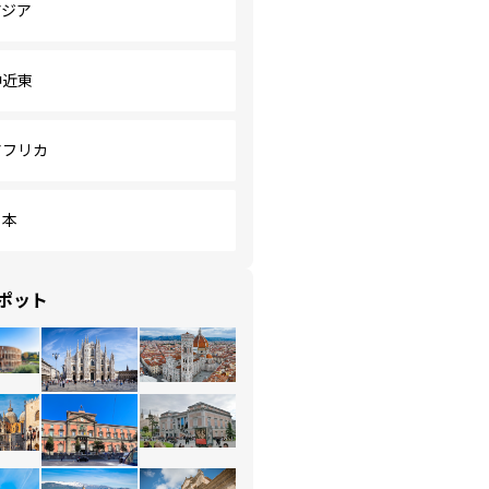
アジア
中近東
アフリカ
日本
ポット