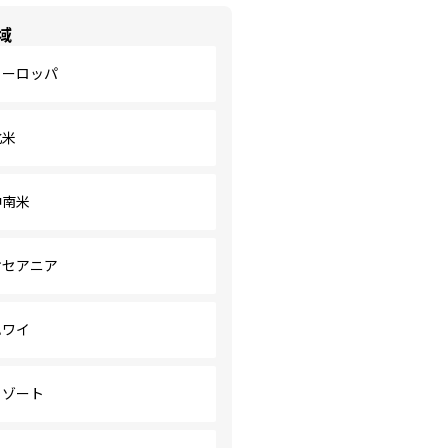
域
ヨーロッパ
北米
中南米
オセアニア
ハワイ
リゾート