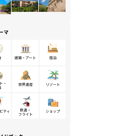
ーマ
食
建築・アート
宿泊
ト・
世界遺産
リゾート
戦
鉄道・
ビティ
ショップ
フライト