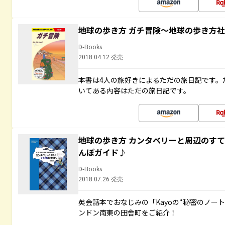
地球の歩き方 ガチ冒険～地球の歩き方
D-Books
2018.04.12 発売
本書は4人の旅好きによるただの旅日記です。
いてある内容はただの旅日記です。
地球の歩き方 カンタベリーと周辺のす
んぽガイド♪
D-Books
2018.07.26 発売
英会話本でおなじみの「Kayoの“秘密のノー
ンドン南東の田舎町をご紹介！