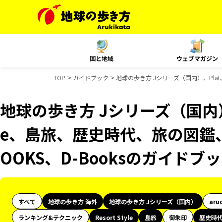
国と地域
ウェブマガジン
TOP
ガイドブック
地球の歩き方 Jシリーズ（国内）、Plat、
地球の歩き方 Jシリーズ（国内）、Pl
e、島旅、歴史時代、旅の図鑑、
OOKS、D-Booksのガイドブ
すべて
地球の歩き方 海外
地球の歩き方 Jシリーズ（国内）
aru
ランキング&テクニック
Resort Style
島旅
御朱印
歴史時