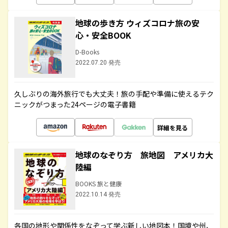
地球の歩き方 ウィズコロナ旅の安
心・安全BOOK
D-Books
2022.07.20 発売
久しぶりの海外旅行でも大丈夫！旅の手配や準備に使えるテク
ニックがつまった24ページの電子書籍
詳細を見る
地球のなぞり方 旅地図 アメリカ大
陸編
BOOKS 旅と健康
2022.10.14 発売
各国の地形や関係性をなぞって学ぶ新しい地図本！国境や州、