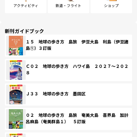
アクティビティ
鉄道・フライト
ショップ
新刊ガイドブック
１５ 地球の歩き方 島旅 伊豆大島 利島（伊豆諸
島①）３訂版
Ｃ０２ 地球の歩き方 ハワイ島 ２０２７～２０２
８
Ｊ３３ 地球の歩き方 墨田区
０２ 地球の歩き方 島旅 奄美大島 喜界島 加計
呂麻島（奄美群島１） ５訂版