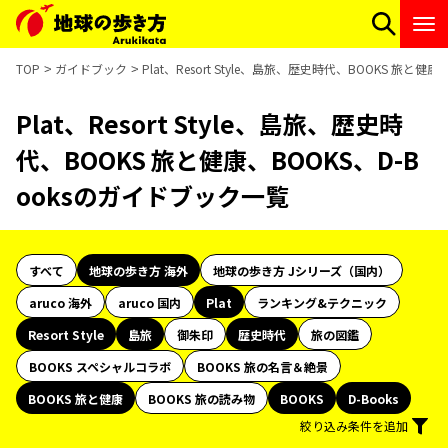
TOP
ガイドブック
Plat、Resort Style、島旅、歴史時代、BOOKS 旅と
Plat、Resort Style、島旅、歴史時
代、BOOKS 旅と健康、BOOKS、D-B
ooksのガイドブック一覧
すべて
地球の歩き方 海外
地球の歩き方 Jシリーズ（国内）
aruco 海外
aruco 国内
Plat
ランキング&テクニック
Resort Style
島旅
御朱印
歴史時代
旅の図鑑
BOOKS スペシャルコラボ
BOOKS 旅の名言＆絶景
BOOKS 旅と健康
BOOKS 旅の読み物
BOOKS
D-Books
絞り込み条件を追加