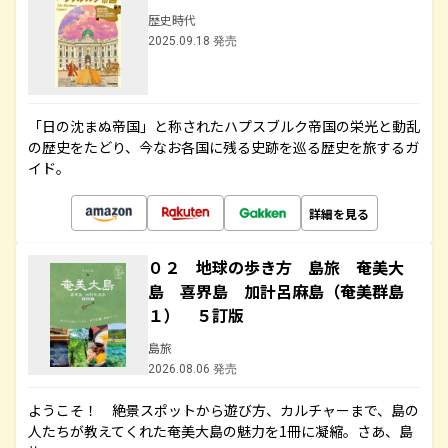
歴史時代
2025.09.18 発売
「日の沈まぬ帝国」と称されたハプスブルク帝国の栄光と動乱
の歴史をたどり、今なお各国に残る史跡を巡る歴史を旅するガ
イド。
詳細を見る
０２ 地球の歩き方 島旅 奄美大
島 喜界島 加計呂麻島（奄美群島
１） ５訂版
島旅
2026.08.06 発売
ようこそ！ 絶景スポットから遊び方、カルチャーまで、島の
人たちが教えてくれた奄美大島の魅力を1冊に凝縮。さあ、島