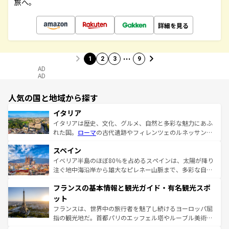
旅へ。
詳細を見る
…
1
2
3
9
AD
AD
人気の国と地域から探す
イタリア
イタリアは歴史、文化、グルメ、自然と多彩な魅力にあふ
れた国。
ローマ
の古代遺跡やフィレンツェのルネッサンス
美術、ヴェネツィアの運河など、歴史あるスポットはもち
スペイン
ろん、トスカーナの美しい田園風景やアマルフィ海岸の絶
景など、自然景観も見逃せない。観光の合間には、本場の
イベリア半島のほぼ80％を占めるスペインは、太陽が降り
ピザやパスタなど、絶品のイタリア料理を堪能することも
注ぐ地中海沿岸から雄大なピレネー山脈まで、多彩な自然
できる。朝目覚めてから夜眠るまで、すべての瞬間を楽し
と文化が詰まったヨーロッパ屈指の旅行先だ。多様な地域
フランスの基本情報と観光ガイド・有名観光スポ
ませてくれるイタリアで、忘れられない旅をしてみよう！
文化が根付くこの国では、情熱的なフラメンコ、熱気あふ
なお、新着のイタリア情報は
コンテンツ一覧
を参照してほ
れる闘牛、そして美味しいタパスが生活の一部となってい
ット
しい。
る。首都マドリードの洗練された雰囲気や、バルセロナの
フランスは、世界中の旅行者を魅了し続けるヨーロッパ屈
アートに溢れた街角から、地方では古代ローマ遺跡や中世
指の観光地だ。首都パリのエッフェル塔やルーブル美術館
の城塞都市、穏やかなビーチリゾートまで多彩な表情を見
といった象徴的なスポットから、田舎町の古風な美しさま