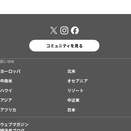
コミュニティを見る
国と地域
ヨーロッパ
北米
中南米
オセアニア
ハワイ
リゾート
アジア
中近東
アフリカ
日本
ウェブマガジン
特派員ブログ