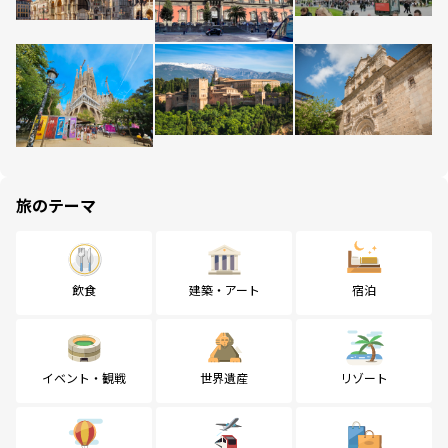
旅のテーマ
飲食
建築・アート
宿泊
イベント・観戦
世界遺産
リゾート