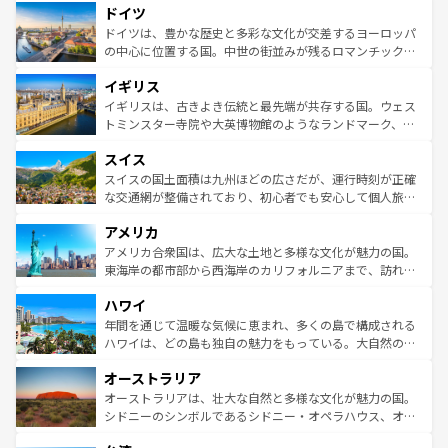
せる。地方によって風土や気候が異なるスペインはその個
ドイツ
で、幅広い魅力が詰まっている。華麗な宮殿、歴史的な大
性で訪れる人を魅了する。 なお、新着のスペイン情報は
コ
聖堂、美しいビーチ、そして豊かな自然が、訪れる者を心
ドイツは、豊かな歴史と多彩な文化が交差するヨーロッパ
ンテンツ一覧
を参照してほしい。
から魅了する。また、フランスは美食の国としても知ら
の中心に位置する国。中世の街並みが残るロマンチック街
れ、フランス料理はユネスコ無形文化遺産にも登録されて
道から、未来を先取りするようなモダンな都市まで多様な
イギリス
いる。シャンパンの発祥地であるランス、プロヴァンスの
顔を持つこの国は、どこを歩いても飽きることがない。ベ
香り高いラベンダー畑など、多彩な楽しみ方が可能だ。さ
ルリンの文化的活気、バイエルン州のアルプスの絶景、そ
イギリスは、古きよき伝統と最先端が共存する国。ウェス
らに、パリ以外の地域にも魅力が溢れており、どの街角に
してライン川沿いのワイン畑といった風景は必見。ビール
トミンスター寺院や大英博物館のようなランドマーク、歴
も豊かな歴史と文化が息づいている。パリ以外の個性あふ
とソーセージを味わいながら地元の人と過ごす楽しい時間
史ある大学都市、美しい丘陵地帯や牧歌的な風景など、エ
れる地方に足を運ぶとそれぞれで全く異なる文化を体験で
スイス
は、お酒好きな人にはぜひ体験してほしい。 なお、新着の
リアごとに異なる魅力がある。また、優雅なアフタヌーン
きるだろう。 なお、新着のフランス情報は
コンテンツ一覧
ドイツ情報は
コンテンツ一覧
を参照してほしい。
ティー、ビール好きにはたまらない英国パブ、サッカー観
スイスの国土面積は九州ほどの広さだが、運行時刻が正確
を参照してほしい。
戦など、本場だからこそできる体験も豊富。イギリスを旅
な交通網が整備されており、初心者でも安心して個人旅行
して楽しみつくそう。 なお、新着のイギリス情報は
コンテ
を楽しめる。日本同様に時刻表どおりの旅が可能だ。中世
アメリカ
ンツ一覧
を参照してほしい。
の建物がそのまま残る町や、スイスならではのユニークな
博物館もあり、アルプス観光だけでなく町歩きも満喫する
アメリカ合衆国は、広大な土地と多様な文化が魅力の国。
ことができる。国民の所得が高いため物価も高いが、旅行
東海岸の都市部から西海岸のカリフォルニアまで、訪れる
者向けの交通パス提供のサービスもあり、うまく活用すれ
場所ごとに異なる風景と体験が待っている。ニューヨーク
ハワイ
ば市内交通費無料で観光を楽しむこともできる。 なお、新
のような巨大都市は、観光、ショッピング、エンターテイ
着のスイス情報は
コンテンツ一覧
を参照してほしい。
ンメントが詰まった刺激的なスポットだ。一方、アメリカ
年間を通じて温暖な気候に恵まれ、多くの島で構成される
西部には大自然が広がり、グランドキャニオンやイエロー
ハワイは、どの島も独自の魅力をもっている。大自然の神
ストーン国立公園といった絶景が堪能できる。さらに、南
秘を感じたいなら、火山が生み出した壮大な景観を誇るハ
オーストラリア
部のニューオーリンズでは、音楽と美食が融合した独特の
ワイ島は見逃せない。また、定番の観光地といえばオアフ
文化が魅力。旅行者はアメリカの各地域で異なる魅力を楽
島だが、静かな自然を求めるならマウイ島やカウアイ島が
オーストラリアは、壮大な自然と多様な文化が魅力の国。
しみながら、その多様性と豊かな歴史を感じることができ
おすすめ。エメラルドグリーンに輝く海をはじめ、豊かな
シドニーのシンボルであるシドニー・オペラハウス、オー
るだろう。車でのロードトリップや列車の旅も、アメリカ
文化や歴史が息づいている。「アロハスピリット」と呼ば
ストラリア東海岸北部に広がる大サンゴ礁地帯グレートバ