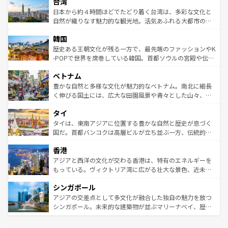
ならではの贅沢な旅のスタイルだ。 なお、新着のアメリカ
台湾
れるおもてなしの心で訪れる人々を迎えてくれるハワイの
リアリーフや大陸中央部にそびえるウルル（エアーズロッ
情報は
コンテンツ一覧
を参照してほしい。
人々、おいしいローカルフードやハワイアンミュージッ
ク）、タスマニアの美しい原生林やケアンズの熱帯雨林な
日本から約４時間ほどでたどり着く台湾は、多彩な文化と
ク、伝統的なフラダンスなど、すべてがハワイの魅力を彩
ど、見どころがたくさん。また、カフェやワイン、オージ
自然が織りなす魅力的な観光地。活気あふれる大都市の台
っている。訪れるたびに新しい発見と感動が待っているハ
ービーフなどの食文化も豊かで、美味しいものであふれて
北やノスタルジックな町並みが人気な九份（ジォウフェ
ワイを、存分に味わってほしい。 なお、新着のハワイ情報
韓国
いる。アクティビティも充実しており、サーフィンやダイ
ン）、静ひつな山岳地帯である台湾東部など、都市の喧騒
は
コンテンツ一覧
を参照してほしい。
ビング、ハイキングなど、アウトドア好きにはたまらな
と山間の静けさが共存しており、訪れる人に新しい発見と
歴史ある王朝文化が残る一方で、最先端のファッションやK
い。オーストラリアの多彩な魅力を存分に味わいつくそ
驚きをもたらしてくれる。また、奥深い台湾の食文化も魅
-POPで世界を席巻している韓国。首都ソウルの宮殿や伝統
う。 なお、新着のオーストラリア情報は
コンテンツ一覧
を
力で、夜市などの屋台グルメから高級料理、ヘルシーで美
家屋が並ぶエリアでは韓国の歴史と文化に浸ることがで
参照してほしい。
ベトナム
容にもいいと評判のスイーツなど、バラエティ豊かな料理
き、地方に足を延ばせば四季折々の自然美を楽しむことが
が味わえる。 なお、新着の台湾情報は
コンテンツ一覧
を参
できる。そして、キムチや焼肉、絶品のストリートフード
豊かな自然と多様な文化が魅力的なベトナム。南北に細長
照してほしい。
まで、さまざまな韓国料理が待っている。夜には、韓国な
く伸びる国土には、広大な田園風景や青々とした山々、世
らではのナイトライフも堪能できる。あたたかいホスピタ
界遺産に登録された壮大な自然景観が点在し、都市部では
タイ
リティに包まれながら、韓国の多彩な魅力を心ゆくまで味
急速な発展と共に伝統が息づく。ハノイの古い町並みやホ
わってみてほしい。 なお、新着の韓国情報は
コンテンツ一
ーチミン市のフランス統治時代の建物も、独特の雰囲気を
タイは、東南アジアに位置する豊かな自然と歴史が息づく
覧
を参照してほしい。
醸し出している。また、バラエティの豊かさとおいしさで
国だ。首都バンコクは高層ビルが立ち並ぶ一方、伝統的な
世界中の食通を魅了してやまないベトナム料理も魅力のひ
寺院や市場がいたるところに点在し、古きよき文化と現代
香港
とつ。フォーやバインミー、ベトナムコーヒーなどは、ぜ
の活気が交差している。北部ではチェンマイなどの山岳地
ひ現地で味わいたい。どの地域を訪れてもあたたかい人々
帯で自然と触れ合い、南部ではプーケットやクラビの美し
アジアと西洋の文化が交わる香港は、特有のエネルギーを
が旅行者を迎えてくれるので、きっと忘れられない旅にな
いビーチでリゾート気分を楽しむことができる。タイ料理
もっている。ヴィクトリア湾に広がる壮大な景色、近未来
るはずだ。 なお、新着のベトナム情報は
コンテンツ一覧
を
は世界的に有名で、屋台から高級レストランまで味覚を刺
的なアートスポット、そして歴史と現代が融合した町並
参照してほしい。
シンガポール
激する。気候は一年中温暖で、どの季節にも異なる楽しみ
み、どこを訪れても感動するはず。観光スポットが密集し
が待っている。親しみやすいタイの人々、仏教を中心とし
ており、効率よく見どころを回れるのも魅力。息をのむよ
アジアの交差点として多文化が融合した独自の魅力を放つ
た文化、そして多様な観光資源が、訪れる旅人を魅了し続
うな絶景から文化的な体験まで、香港を存分に楽しみ尽く
シンガポール。未来的な建築物が並ぶマリーナベイ、歴史
ける。 なお、新着のタイ情報は
コンテンツ一覧
を参照して
そう。 なお、新着の香港情報は
コンテンツ一覧
を参照して
と伝統を感じられるエスニックタウン、多数の緑豊かな公
ほしい。
ほしい。
園や自然保護区など、自然が調和した近代的な景観と文化