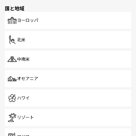
の多様性あふれるカラフルな町は、どこを歩いても新しい
国と地域
発見がある。さらに、治安のよさや充実した公共交通機関
も、旅行者にとっては魅力的なポイント。グルメも豊富
で、ホーカーズは地元の風情を楽しめる外せないスポット
ヨーロッパ
だ。訪れる人を飽きさせないシンガポールで、多様な魅力
を体感しよう。 なお、新着のシンガポール情報は
コンテン
ツ一覧
を参照してほしい。
北米
中南米
オセアニア
ハワイ
リゾート