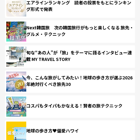
エアラインランキング 読者の投票をもとにランキン
グ形式で発表
Next韓国旅 次の韓国旅行がもっと楽しくなる 旅先・
グルメ・テクニック
旬な“あの人”が「旅」をテーマに語るインタビュー連
載 MY TRAVEL STORY
今、こんな旅がしてみたい！地球の歩き方が選ぶ2026
年絶対行くべき旅先30
コスパもタイパもかなえる！賢者の旅テクニック
地球の歩き方♥偏愛ハワイ