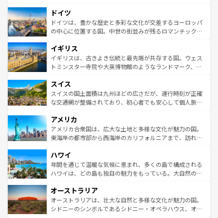
の城塞都市、穏やかなビーチリゾートまで多彩な表情を見
といった象徴的なスポットから、田舎町の古風な美しさま
せる。地方によって風土や気候が異なるスペインはその個
ドイツ
で、幅広い魅力が詰まっている。華麗な宮殿、歴史的な大
性で訪れる人を魅了する。 なお、新着のスペイン情報は
コ
聖堂、美しいビーチ、そして豊かな自然が、訪れる者を心
ドイツは、豊かな歴史と多彩な文化が交差するヨーロッパ
ンテンツ一覧
を参照してほしい。
から魅了する。また、フランスは美食の国としても知ら
の中心に位置する国。中世の街並みが残るロマンチック街
れ、フランス料理はユネスコ無形文化遺産にも登録されて
道から、未来を先取りするようなモダンな都市まで多様な
イギリス
いる。シャンパンの発祥地であるランス、プロヴァンスの
顔を持つこの国は、どこを歩いても飽きることがない。ベ
香り高いラベンダー畑など、多彩な楽しみ方が可能だ。さ
ルリンの文化的活気、バイエルン州のアルプスの絶景、そ
イギリスは、古きよき伝統と最先端が共存する国。ウェス
らに、パリ以外の地域にも魅力が溢れており、どの街角に
してライン川沿いのワイン畑といった風景は必見。ビール
トミンスター寺院や大英博物館のようなランドマーク、歴
も豊かな歴史と文化が息づいている。パリ以外の個性あふ
とソーセージを味わいながら地元の人と過ごす楽しい時間
史ある大学都市、美しい丘陵地帯や牧歌的な風景など、エ
れる地方に足を運ぶとそれぞれで全く異なる文化を体験で
スイス
は、お酒好きな人にはぜひ体験してほしい。 なお、新着の
リアごとに異なる魅力がある。また、優雅なアフタヌーン
きるだろう。 なお、新着のフランス情報は
コンテンツ一覧
ドイツ情報は
コンテンツ一覧
を参照してほしい。
ティー、ビール好きにはたまらない英国パブ、サッカー観
スイスの国土面積は九州ほどの広さだが、運行時刻が正確
を参照してほしい。
戦など、本場だからこそできる体験も豊富。イギリスを旅
な交通網が整備されており、初心者でも安心して個人旅行
して楽しみつくそう。 なお、新着のイギリス情報は
コンテ
を楽しめる。日本同様に時刻表どおりの旅が可能だ。中世
アメリカ
ンツ一覧
を参照してほしい。
の建物がそのまま残る町や、スイスならではのユニークな
博物館もあり、アルプス観光だけでなく町歩きも満喫する
アメリカ合衆国は、広大な土地と多様な文化が魅力の国。
ことができる。国民の所得が高いため物価も高いが、旅行
東海岸の都市部から西海岸のカリフォルニアまで、訪れる
者向けの交通パス提供のサービスもあり、うまく活用すれ
場所ごとに異なる風景と体験が待っている。ニューヨーク
ハワイ
ば市内交通費無料で観光を楽しむこともできる。 なお、新
のような巨大都市は、観光、ショッピング、エンターテイ
着のスイス情報は
コンテンツ一覧
を参照してほしい。
ンメントが詰まった刺激的なスポットだ。一方、アメリカ
年間を通じて温暖な気候に恵まれ、多くの島で構成される
西部には大自然が広がり、グランドキャニオンやイエロー
ハワイは、どの島も独自の魅力をもっている。大自然の神
ストーン国立公園といった絶景が堪能できる。さらに、南
秘を感じたいなら、火山が生み出した壮大な景観を誇るハ
オーストラリア
部のニューオーリンズでは、音楽と美食が融合した独特の
ワイ島は見逃せない。また、定番の観光地といえばオアフ
文化が魅力。旅行者はアメリカの各地域で異なる魅力を楽
島だが、静かな自然を求めるならマウイ島やカウアイ島が
オーストラリアは、壮大な自然と多様な文化が魅力の国。
しみながら、その多様性と豊かな歴史を感じることができ
おすすめ。エメラルドグリーンに輝く海をはじめ、豊かな
シドニーのシンボルであるシドニー・オペラハウス、オー
るだろう。車でのロードトリップや列車の旅も、アメリカ
文化や歴史が息づいている。「アロハスピリット」と呼ば
ストラリア東海岸北部に広がる大サンゴ礁地帯グレートバ