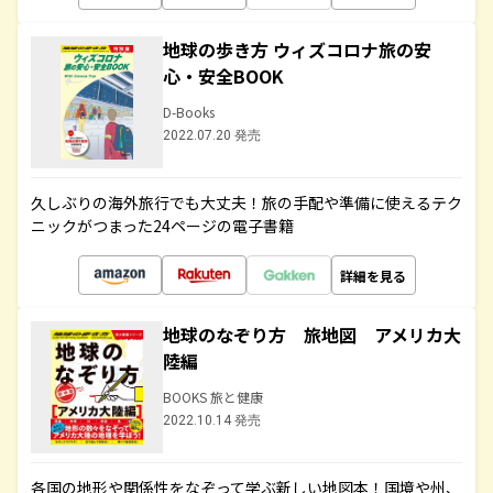
地球の歩き方 ウィズコロナ旅の安
心・安全BOOK
D-Books
2022.07.20 発売
久しぶりの海外旅行でも大丈夫！旅の手配や準備に使えるテク
ニックがつまった24ページの電子書籍
詳細を見る
地球のなぞり方 旅地図 アメリカ大
陸編
BOOKS 旅と健康
2022.10.14 発売
各国の地形や関係性をなぞって学ぶ新しい地図本！国境や州、