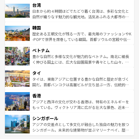
ならではの贅沢な旅のスタイルだ。 なお、新着のアメリカ
台湾
れるおもてなしの心で訪れる人々を迎えてくれるハワイの
リアリーフや大陸中央部にそびえるウルル（エアーズロッ
情報は
コンテンツ一覧
を参照してほしい。
人々、おいしいローカルフードやハワイアンミュージッ
ク）、タスマニアの美しい原生林やケアンズの熱帯雨林な
日本から約４時間ほどでたどり着く台湾は、多彩な文化と
ク、伝統的なフラダンスなど、すべてがハワイの魅力を彩
ど、見どころがたくさん。また、カフェやワイン、オージ
自然が織りなす魅力的な観光地。活気あふれる大都市の台
っている。訪れるたびに新しい発見と感動が待っているハ
ービーフなどの食文化も豊かで、美味しいものであふれて
北やノスタルジックな町並みが人気な九份（ジォウフェ
ワイを、存分に味わってほしい。 なお、新着のハワイ情報
韓国
いる。アクティビティも充実しており、サーフィンやダイ
ン）、静ひつな山岳地帯である台湾東部など、都市の喧騒
は
コンテンツ一覧
を参照してほしい。
ビング、ハイキングなど、アウトドア好きにはたまらな
と山間の静けさが共存しており、訪れる人に新しい発見と
歴史ある王朝文化が残る一方で、最先端のファッションやK
い。オーストラリアの多彩な魅力を存分に味わいつくそ
驚きをもたらしてくれる。また、奥深い台湾の食文化も魅
-POPで世界を席巻している韓国。首都ソウルの宮殿や伝統
う。 なお、新着のオーストラリア情報は
コンテンツ一覧
を
力で、夜市などの屋台グルメから高級料理、ヘルシーで美
家屋が並ぶエリアでは韓国の歴史と文化に浸ることがで
参照してほしい。
ベトナム
容にもいいと評判のスイーツなど、バラエティ豊かな料理
き、地方に足を延ばせば四季折々の自然美を楽しむことが
が味わえる。 なお、新着の台湾情報は
コンテンツ一覧
を参
できる。そして、キムチや焼肉、絶品のストリートフード
豊かな自然と多様な文化が魅力的なベトナム。南北に細長
照してほしい。
まで、さまざまな韓国料理が待っている。夜には、韓国な
く伸びる国土には、広大な田園風景や青々とした山々、世
らではのナイトライフも堪能できる。あたたかいホスピタ
界遺産に登録された壮大な自然景観が点在し、都市部では
タイ
リティに包まれながら、韓国の多彩な魅力を心ゆくまで味
急速な発展と共に伝統が息づく。ハノイの古い町並みやホ
わってみてほしい。 なお、新着の韓国情報は
コンテンツ一
ーチミン市のフランス統治時代の建物も、独特の雰囲気を
タイは、東南アジアに位置する豊かな自然と歴史が息づく
覧
を参照してほしい。
醸し出している。また、バラエティの豊かさとおいしさで
国だ。首都バンコクは高層ビルが立ち並ぶ一方、伝統的な
世界中の食通を魅了してやまないベトナム料理も魅力のひ
寺院や市場がいたるところに点在し、古きよき文化と現代
香港
とつ。フォーやバインミー、ベトナムコーヒーなどは、ぜ
の活気が交差している。北部ではチェンマイなどの山岳地
ひ現地で味わいたい。どの地域を訪れてもあたたかい人々
帯で自然と触れ合い、南部ではプーケットやクラビの美し
アジアと西洋の文化が交わる香港は、特有のエネルギーを
が旅行者を迎えてくれるので、きっと忘れられない旅にな
いビーチでリゾート気分を楽しむことができる。タイ料理
もっている。ヴィクトリア湾に広がる壮大な景色、近未来
るはずだ。 なお、新着のベトナム情報は
コンテンツ一覧
を
は世界的に有名で、屋台から高級レストランまで味覚を刺
的なアートスポット、そして歴史と現代が融合した町並
参照してほしい。
シンガポール
激する。気候は一年中温暖で、どの季節にも異なる楽しみ
み、どこを訪れても感動するはず。観光スポットが密集し
が待っている。親しみやすいタイの人々、仏教を中心とし
ており、効率よく見どころを回れるのも魅力。息をのむよ
アジアの交差点として多文化が融合した独自の魅力を放つ
た文化、そして多様な観光資源が、訪れる旅人を魅了し続
うな絶景から文化的な体験まで、香港を存分に楽しみ尽く
シンガポール。未来的な建築物が並ぶマリーナベイ、歴史
ける。 なお、新着のタイ情報は
コンテンツ一覧
を参照して
そう。 なお、新着の香港情報は
コンテンツ一覧
を参照して
と伝統を感じられるエスニックタウン、多数の緑豊かな公