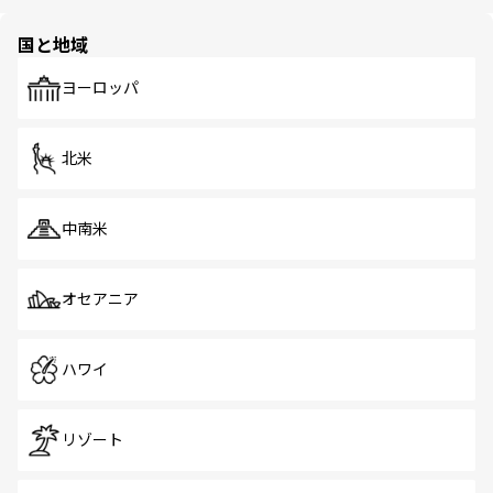
ほしい。
ほしい。
園や自然保護区など、自然が調和した近代的な景観と文化
の多様性あふれるカラフルな町は、どこを歩いても新しい
国と地域
発見がある。さらに、治安のよさや充実した公共交通機関
も、旅行者にとっては魅力的なポイント。グルメも豊富
で、ホーカーズは地元の風情を楽しめる外せないスポット
ヨーロッパ
だ。訪れる人を飽きさせないシンガポールで、多様な魅力
を体感しよう。 なお、新着のシンガポール情報は
コンテン
ツ一覧
を参照してほしい。
北米
中南米
オセアニア
ハワイ
リゾート