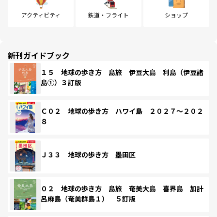
アクティビティ
鉄道・フライト
ショップ
新刊ガイドブック
１５ 地球の歩き方 島旅 伊豆大島 利島（伊豆諸
島①）３訂版
Ｃ０２ 地球の歩き方 ハワイ島 ２０２７～２０２
８
Ｊ３３ 地球の歩き方 墨田区
０２ 地球の歩き方 島旅 奄美大島 喜界島 加計
呂麻島（奄美群島１） ５訂版