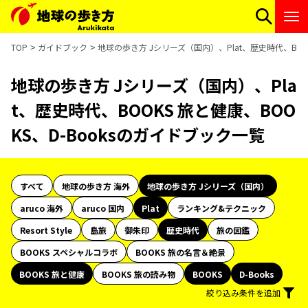
TOP
ガイドブック
地球の歩き方 Jシリーズ（国内）、Plat、歴史時代、BOOK
地球の歩き方 Jシリーズ（国内）、Pla
t、歴史時代、BOOKS 旅と健康、BOO
KS、D-Booksのガイドブック一覧
すべて
地球の歩き方 海外
地球の歩き方 Jシリーズ（国内）
aruco 海外
aruco 国内
Plat
ランキング&テクニック
Resort Style
島旅
御朱印
歴史時代
旅の図鑑
BOOKS スペシャルコラボ
BOOKS 旅の名言＆絶景
BOOKS 旅と健康
BOOKS 旅の読み物
BOOKS
D-Books
絞り込み条件を追加