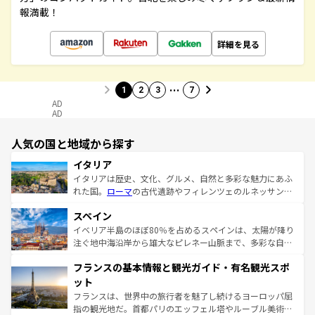
報満載！
詳細を見る
…
1
2
3
7
AD
AD
人気の国と地域から探す
イタリア
イタリアは歴史、文化、グルメ、自然と多彩な魅力にあふ
れた国。
ローマ
の古代遺跡やフィレンツェのルネッサンス
美術、ヴェネツィアの運河など、歴史あるスポットはもち
スペイン
ろん、トスカーナの美しい田園風景やアマルフィ海岸の絶
景など、自然景観も見逃せない。観光の合間には、本場の
イベリア半島のほぼ80％を占めるスペインは、太陽が降り
ピザやパスタなど、絶品のイタリア料理を堪能することも
注ぐ地中海沿岸から雄大なピレネー山脈まで、多彩な自然
できる。朝目覚めてから夜眠るまで、すべての瞬間を楽し
と文化が詰まったヨーロッパ屈指の旅行先だ。多様な地域
フランスの基本情報と観光ガイド・有名観光スポ
ませてくれるイタリアで、忘れられない旅をしてみよう！
文化が根付くこの国では、情熱的なフラメンコ、熱気あふ
なお、新着のイタリア情報は
コンテンツ一覧
を参照してほ
れる闘牛、そして美味しいタパスが生活の一部となってい
ット
しい。
る。首都マドリードの洗練された雰囲気や、バルセロナの
フランスは、世界中の旅行者を魅了し続けるヨーロッパ屈
アートに溢れた街角から、地方では古代ローマ遺跡や中世
指の観光地だ。首都パリのエッフェル塔やルーブル美術館