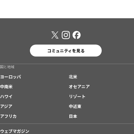
コミュニティを見る
国と地域
ヨーロッパ
北米
中南米
オセアニア
ハワイ
リゾート
アジア
中近東
アフリカ
日本
ウェブマガジン