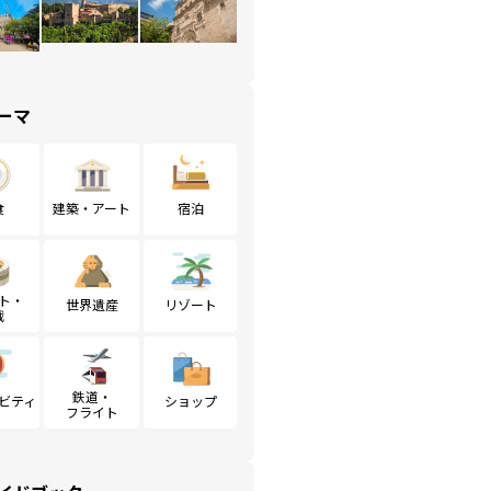
ーマ
食
建築・アート
宿泊
ト・
世界遺産
リゾート
戦
鉄道・
ビティ
ショップ
フライト