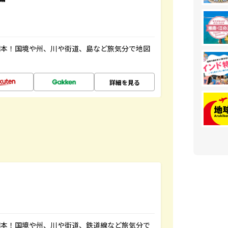
図本！国境や州、川や街道、島など旅気分で地図
詳細を見る
図本！国境や州、川や街道、鉄道線など旅気分で