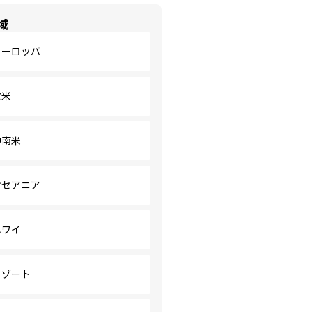
域
ヨーロッパ
北米
中南米
オセアニア
ハワイ
リゾート