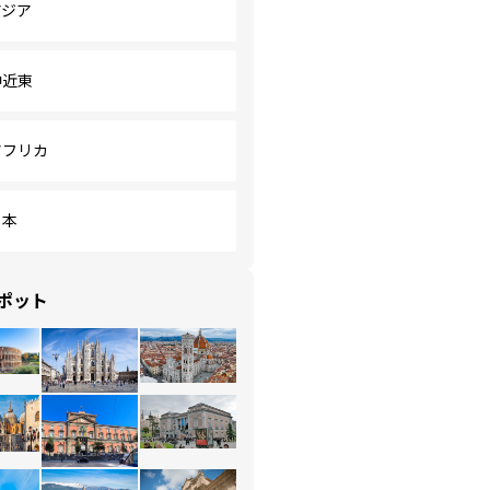
アジア
中近東
アフリカ
日本
ポット