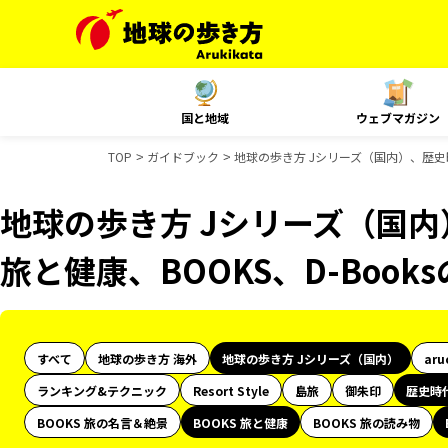
国と地域
ウェブマガジン
TOP
ガイドブック
地球の歩き方 Jシリーズ（国内）、歴史時代
地球の歩き方 Jシリーズ（国内
旅と健康、BOOKS、D-Boo
すべて
地球の歩き方 海外
地球の歩き方 Jシリーズ（国内）
aru
ランキング&テクニック
Resort Style
島旅
御朱印
歴史時
BOOKS 旅の名言＆絶景
BOOKS 旅と健康
BOOKS 旅の読み物