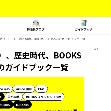
特派員ブログ
ガイドブック
、BOOKS 旅と健康、BOOKS、D-Booksのガイドブック一覧
AD
）、歴史時代、BOOKS
ksのガイドブック一覧
co 海外
aruco 国内
Plat
代
旅の図鑑
BOOKS スペシャルコラボ
BOOKS
D-Books