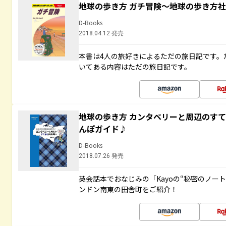
地球の歩き方 ガチ冒険～地球の歩き方
D-Books
2018.04.12 発売
本書は4人の旅好きによるただの旅日記です。
いてある内容はただの旅日記です。
地球の歩き方 カンタベリーと周辺のす
んぽガイド♪
D-Books
2018.07.26 発売
英会話本でおなじみの「Kayoの“秘密のノー
ンドン南東の田舎町をご紹介！