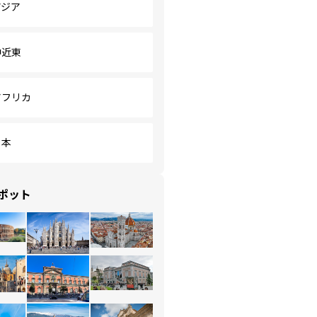
アジア
中近東
アフリカ
日本
ポット