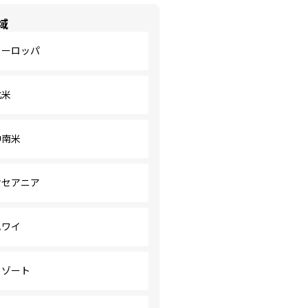
域
ヨーロッパ
北米
中南米
オセアニア
ハワイ
リゾート