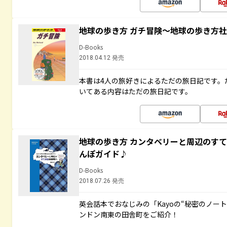
地球の歩き方 ガチ冒険～地球の歩き方
D-Books
2018.04.12 発売
本書は4人の旅好きによるただの旅日記です。
いてある内容はただの旅日記です。
地球の歩き方 カンタベリーと周辺のす
んぽガイド♪
D-Books
2018.07.26 発売
英会話本でおなじみの「Kayoの“秘密のノー
ンドン南東の田舎町をご紹介！