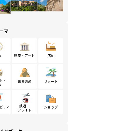
ーマ
食
建築・アート
宿泊
ト・
世界遺産
リゾート
戦
鉄道・
ビティ
ショップ
フライト