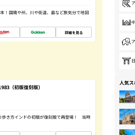
図本！国境や州、川や街道、島など旅気分で地図
詳細を見る
人気ス
-1983（初版復刻版）
球の歩き方インドの初版が復刻版で再登場！ 当時