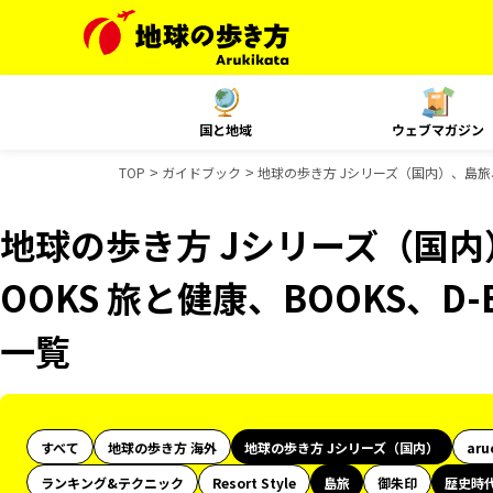
国と地域
ウェブマガジン
TOP
ガイドブック
地球の歩き方 Jシリーズ（国内）、島旅、
地球の歩き方 Jシリーズ（国
OOKS 旅と健康、BOOKS、D
一覧
すべて
地球の歩き方 海外
地球の歩き方 Jシリーズ（国内）
aru
ランキング&テクニック
Resort Style
島旅
御朱印
歴史時