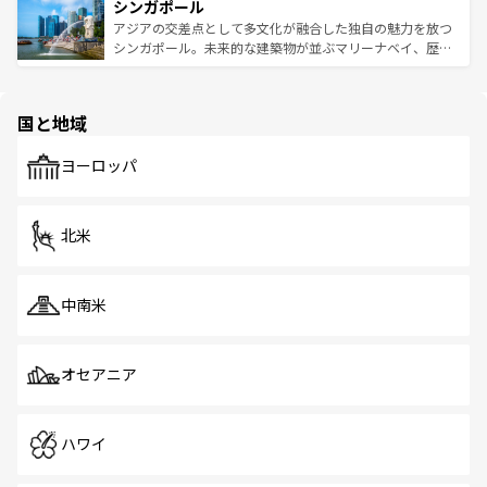
参照してほしい。
シンガポール
激する。気候は一年中温暖で、どの季節にも異なる楽しみ
み、どこを訪れても感動するはず。観光スポットが密集し
が待っている。親しみやすいタイの人々、仏教を中心とし
ており、効率よく見どころを回れるのも魅力。息をのむよ
アジアの交差点として多文化が融合した独自の魅力を放つ
た文化、そして多様な観光資源が、訪れる旅人を魅了し続
うな絶景から文化的な体験まで、香港を存分に楽しみ尽く
シンガポール。未来的な建築物が並ぶマリーナベイ、歴史
ける。 なお、新着のタイ情報は
コンテンツ一覧
を参照して
そう。 なお、新着の香港情報は
コンテンツ一覧
を参照して
と伝統を感じられるエスニックタウン、多数の緑豊かな公
ほしい。
ほしい。
園や自然保護区など、自然が調和した近代的な景観と文化
の多様性あふれるカラフルな町は、どこを歩いても新しい
国と地域
発見がある。さらに、治安のよさや充実した公共交通機関
も、旅行者にとっては魅力的なポイント。グルメも豊富
で、ホーカーズは地元の風情を楽しめる外せないスポット
ヨーロッパ
だ。訪れる人を飽きさせないシンガポールで、多様な魅力
を体感しよう。 なお、新着のシンガポール情報は
コンテン
ツ一覧
を参照してほしい。
北米
中南米
オセアニア
ハワイ