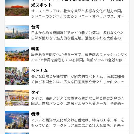
文化が魅力。旅行者はアメリカの各地域で異なる魅力を楽
島だが、静かな自然を求めるならマウイ島やカウアイ島が
光スポット
しみながら、その多様性と豊かな歴史を感じることができ
おすすめ。エメラルドグリーンに輝く海をはじめ、豊かな
オーストラリアは、壮大な自然と多様な文化が魅力の国。
るだろう。車でのロードトリップや列車の旅も、アメリカ
文化や歴史が息づいている。「アロハスピリット」と呼ば
シドニーのシンボルであるシドニー・オペラハウス、オー
ならではの贅沢な旅のスタイルだ。 なお、新着のアメリカ
れるおもてなしの心で訪れる人々を迎えてくれるハワイの
ストラリア東海岸北部に広がる大サンゴ礁地帯グレートバ
情報は
コンテンツ一覧
を参照してほしい。
人々、おいしいローカルフードやハワイアンミュージッ
台湾
リアリーフや大陸中央部にそびえるウルル（エアーズロッ
ク、伝統的なフラダンスなど、すべてがハワイの魅力を彩
ク）、タスマニアの美しい原生林やケアンズの熱帯雨林な
日本から約４時間ほどでたどり着く台湾は、多彩な文化と
っている。訪れるたびに新しい発見と感動が待っているハ
ど、見どころがたくさん。また、カフェやワイン、オージ
自然が織りなす魅力的な観光地。活気あふれる大都市の台
ワイを、存分に味わってほしい。 なお、新着のハワイ情報
ービーフなどの食文化も豊かで、美味しいものであふれて
北やノスタルジックな町並みが人気な九份（ジォウフェ
は
コンテンツ一覧
を参照してほしい。
韓国
いる。アクティビティも充実しており、サーフィンやダイ
ン）、静ひつな山岳地帯である台湾東部など、都市の喧騒
ビング、ハイキングなど、アウトドア好きにはたまらな
と山間の静けさが共存しており、訪れる人に新しい発見と
歴史ある王朝文化が残る一方で、最先端のファッションやK
い。オーストラリアの多彩な魅力を存分に味わいつくそ
驚きをもたらしてくれる。また、奥深い台湾の食文化も魅
-POPで世界を席巻している韓国。首都ソウルの宮殿や伝統
う。 なお、新着のオーストラリア情報は
コンテンツ一覧
を
力で、夜市などの屋台グルメから高級料理、ヘルシーで美
家屋が並ぶエリアでは韓国の歴史と文化に浸ることがで
参照してほしい。
ベトナム
容にもいいと評判のスイーツなど、バラエティ豊かな料理
き、地方に足を延ばせば四季折々の自然美を楽しむことが
が味わえる。 なお、新着の台湾情報は
コンテンツ一覧
を参
できる。そして、キムチや焼肉、絶品のストリートフード
豊かな自然と多様な文化が魅力的なベトナム。南北に細長
照してほしい。
まで、さまざまな韓国料理が待っている。夜には、韓国な
く伸びる国土には、広大な田園風景や青々とした山々、世
らではのナイトライフも堪能できる。あたたかいホスピタ
界遺産に登録された壮大な自然景観が点在し、都市部では
タイ
リティに包まれながら、韓国の多彩な魅力を心ゆくまで味
急速な発展と共に伝統が息づく。ハノイの古い町並みやホ
わってみてほしい。 なお、新着の韓国情報は
コンテンツ一
ーチミン市のフランス統治時代の建物も、独特の雰囲気を
タイは、東南アジアに位置する豊かな自然と歴史が息づく
覧
を参照してほしい。
醸し出している。また、バラエティの豊かさとおいしさで
国だ。首都バンコクは高層ビルが立ち並ぶ一方、伝統的な
世界中の食通を魅了してやまないベトナム料理も魅力のひ
寺院や市場がいたるところに点在し、古きよき文化と現代
香港
とつ。フォーやバインミー、ベトナムコーヒーなどは、ぜ
の活気が交差している。北部ではチェンマイなどの山岳地
ひ現地で味わいたい。どの地域を訪れてもあたたかい人々
帯で自然と触れ合い、南部ではプーケットやクラビの美し
アジアと西洋の文化が交わる香港は、特有のエネルギーを
が旅行者を迎えてくれるので、きっと忘れられない旅にな
いビーチでリゾート気分を楽しむことができる。タイ料理
もっている。ヴィクトリア湾に広がる壮大な景色、近未来
るはずだ。 なお、新着のベトナム情報は
コンテンツ一覧
を
は世界的に有名で、屋台から高級レストランまで味覚を刺
的なアートスポット、そして歴史と現代が融合した町並