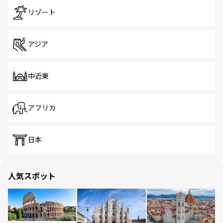
リゾート
アジア
中近東
アフリカ
日本
人気スポット