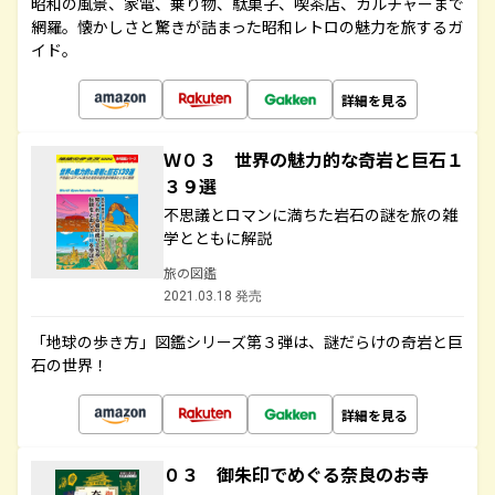
昭和の風景、家電、乗り物、駄菓子、喫茶店、カルチャーまで
網羅。懐かしさと驚きが詰まった昭和レトロの魅力を旅するガ
イド。
詳細を見る
Ｗ０３ 世界の魅力的な奇岩と巨石１
３９選
不思議とロマンに満ちた岩石の謎を旅の雑
学とともに解説
旅の図鑑
2021.03.18 発売
「地球の歩き方」図鑑シリーズ第３弾は、謎だらけの奇岩と巨
石の世界！
詳細を見る
０３ 御朱印でめぐる奈良のお寺