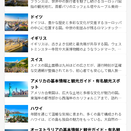
フランスは、世界中の旅行者を魅了し続けるヨーロッパ屈
アートに溢れた街角から、地方では古代ローマ遺跡や中世
指の観光地だ。首都パリのエッフェル塔やルーブル美術館
の城塞都市、穏やかなビーチリゾートまで多彩な表情を見
といった象徴的なスポットから、田舎町の古風な美しさま
せる。地方によって風土や気候が異なるスペインはその個
ドイツ
で、幅広い魅力が詰まっている。華麗な宮殿、歴史的な大
性で訪れる人を魅了する。 なお、新着のスペイン情報は
コ
聖堂、美しいビーチ、そして豊かな自然が、訪れる者を心
ドイツは、豊かな歴史と多彩な文化が交差するヨーロッパ
ンテンツ一覧
を参照してほしい。
から魅了する。また、フランスは美食の国としても知ら
の中心に位置する国。中世の街並みが残るロマンチック街
れ、フランス料理はユネスコ無形文化遺産にも登録されて
道から、未来を先取りするようなモダンな都市まで多様な
イギリス
いる。シャンパンの発祥地であるランス、プロヴァンスの
顔を持つこの国は、どこを歩いても飽きることがない。ベ
香り高いラベンダー畑など、多彩な楽しみ方が可能だ。さ
ルリンの文化的活気、バイエルン州のアルプスの絶景、そ
イギリスは、古きよき伝統と最先端が共存する国。ウェス
らに、パリ以外の地域にも魅力が溢れており、どの街角に
してライン川沿いのワイン畑といった風景は必見。ビール
トミンスター寺院や大英博物館のようなランドマーク、歴
も豊かな歴史と文化が息づいている。パリ以外の個性あふ
とソーセージを味わいながら地元の人と過ごす楽しい時間
史ある大学都市、美しい丘陵地帯や牧歌的な風景など、エ
れる地方に足を運ぶとそれぞれで全く異なる文化を体験で
スイス
は、お酒好きな人にはぜひ体験してほしい。 なお、新着の
リアごとに異なる魅力がある。また、優雅なアフタヌーン
きるだろう。 なお、新着のフランス情報は
コンテンツ一覧
ドイツ情報は
コンテンツ一覧
を参照してほしい。
ティー、ビール好きにはたまらない英国パブ、サッカー観
スイスの国土面積は九州ほどの広さだが、運行時刻が正確
を参照してほしい。
戦など、本場だからこそできる体験も豊富。イギリスを旅
な交通網が整備されており、初心者でも安心して個人旅行
して楽しみつくそう。 なお、新着のイギリス情報は
コンテ
を楽しめる。日本同様に時刻表どおりの旅が可能だ。中世
アメリカの基本情報と観光ガイド・有名観光スポ
ンツ一覧
を参照してほしい。
の建物がそのまま残る町や、スイスならではのユニークな
博物館もあり、アルプス観光だけでなく町歩きも満喫する
ット
ことができる。国民の所得が高いため物価も高いが、旅行
アメリカ合衆国は、広大な土地と多様な文化が魅力の国。
者向けの交通パス提供のサービスもあり、うまく活用すれ
東海岸の都市部から西海岸のカリフォルニアまで、訪れる
ば市内交通費無料で観光を楽しむこともできる。 なお、新
場所ごとに異なる風景と体験が待っている。ニューヨーク
着のスイス情報は
コンテンツ一覧
を参照してほしい。
ハワイ
のような巨大都市は、観光、ショッピング、エンターテイ
ンメントが詰まった刺激的なスポットだ。一方、アメリカ
年間を通じて温暖な気候に恵まれ、多くの島で構成される
西部には大自然が広がり、グランドキャニオンやイエロー
ハワイは、どの島も独自の魅力をもっている。大自然の神
ストーン国立公園といった絶景が堪能できる。さらに、南
秘を感じたいなら、火山が生み出した壮大な景観を誇るハ
オーストラリアの基本情報と観光ガイド・有名観
部のニューオーリンズでは、音楽と美食が融合した独特の
ワイ島は見逃せない。また、定番の観光地といえばオアフ