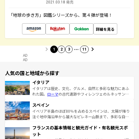
2021.03.18 発売
「地球の歩き方」図鑑シリーズから、第４弾が登場！
詳細を見る
…
1
2
3
11
AD
AD
人気の国と地域から探す
イタリア
イタリアは歴史、文化、グルメ、自然と多彩な魅力にあふ
れた国。
ローマ
の古代遺跡やフィレンツェのルネッサンス
美術、ヴェネツィアの運河など、歴史あるスポットはもち
スペイン
ろん、トスカーナの美しい田園風景やアマルフィ海岸の絶
景など、自然景観も見逃せない。観光の合間には、本場の
イベリア半島のほぼ80％を占めるスペインは、太陽が降り
ピザやパスタなど、絶品のイタリア料理を堪能することも
注ぐ地中海沿岸から雄大なピレネー山脈まで、多彩な自然
できる。朝目覚めてから夜眠るまで、すべての瞬間を楽し
と文化が詰まったヨーロッパ屈指の旅行先だ。多様な地域
フランスの基本情報と観光ガイド・有名観光スポ
ませてくれるイタリアで、忘れられない旅をしてみよう！
文化が根付くこの国では、情熱的なフラメンコ、熱気あふ
なお、新着のイタリア情報は
コンテンツ一覧
を参照してほ
れる闘牛、そして美味しいタパスが生活の一部となってい
ット
しい。
る。首都マドリードの洗練された雰囲気や、バルセロナの