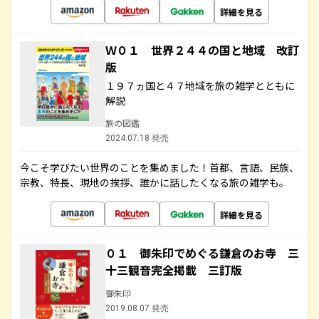
詳細を見る
Ｗ０１ 世界２４４の国と地域 改訂
版
１９７ヵ国と４７地域を旅の雑学とともに
解説
旅の図鑑
2024.07.18 発売
今こそ学びたい世界のことを集めました！首都、言語、民族、
宗教、特長、現地の挨拶、誰かに話したくなる旅の雑学も。
詳細を見る
０１ 御朱印でめぐる鎌倉のお寺 三
十三観音完全掲載 三訂版
御朱印
2019.08.07 発売