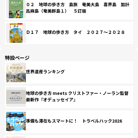
０２ 地球の歩き方 島旅 奄美大島 喜界島 加計
呂麻島（奄美群島１） ５訂版
Ｄ１７ 地球の歩き方 タイ ２０２７～２０２８
特設ページ
世界遺産ランキング
地球の歩き方 meets クリストファー・ノーラン監督
最新作『オデュッセイア』
準備も滞在もスマートに！ トラベルハック2026