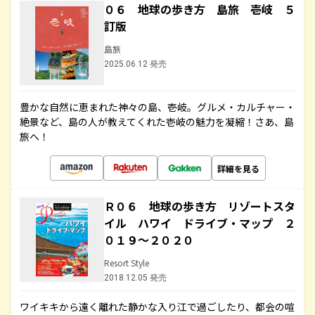
０６ 地球の歩き方 島旅 壱岐 ５
訂版
島旅
2025.06.12 発売
豊かな自然に恵まれた神々の島、壱岐。グルメ・カルチャー・
絶景など、島の人が教えてくれた壱岐の魅力を凝縮！さあ、島
旅へ！
詳細を見る
Ｒ０６ 地球の歩き方 リゾートスタ
イル ハワイ ドライブ・マップ ２
０１９～２０２０
Resort Style
2018.12.05 発売
ワイキキから遠く離れた静かな入り江で過ごしたり、都会の喧