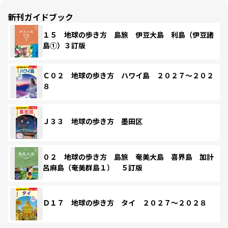
新刊ガイドブック
１５ 地球の歩き方 島旅 伊豆大島 利島（伊豆諸
島①）３訂版
Ｃ０２ 地球の歩き方 ハワイ島 ２０２７～２０２
８
Ｊ３３ 地球の歩き方 墨田区
０２ 地球の歩き方 島旅 奄美大島 喜界島 加計
呂麻島（奄美群島１） ５訂版
Ｄ１７ 地球の歩き方 タイ ２０２７～２０２８