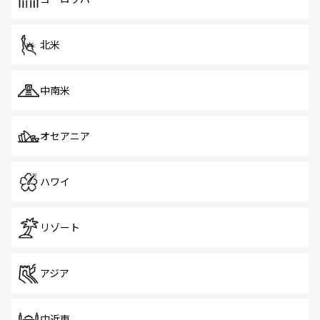
だ。訪れる人を飽きさせないシンガポールで、多様な魅力
を体感しよう。 なお、新着のシンガポール情報は
コンテン
ツ一覧
を参照してほしい。
北米
中南米
オセアニア
ハワイ
リゾート
アジア
中近東