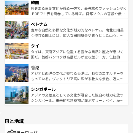
ワイを、存分に味わってほしい。 なお、新着のハワイ情報
韓国
いる。アクティビティも充実しており、サーフィンやダイ
ン）、静ひつな山岳地帯である台湾東部など、都市の喧騒
は
コンテンツ一覧
を参照してほしい。
ビング、ハイキングなど、アウトドア好きにはたまらな
と山間の静けさが共存しており、訪れる人に新しい発見と
歴史ある王朝文化が残る一方で、最先端のファッションやK
い。オーストラリアの多彩な魅力を存分に味わいつくそ
驚きをもたらしてくれる。また、奥深い台湾の食文化も魅
-POPで世界を席巻している韓国。首都ソウルの宮殿や伝統
う。 なお、新着のオーストラリア情報は
コンテンツ一覧
を
力で、夜市などの屋台グルメから高級料理、ヘルシーで美
家屋が並ぶエリアでは韓国の歴史と文化に浸ることがで
参照してほしい。
ベトナム
容にもいいと評判のスイーツなど、バラエティ豊かな料理
き、地方に足を延ばせば四季折々の自然美を楽しむことが
が味わえる。 なお、新着の台湾情報は
コンテンツ一覧
を参
できる。そして、キムチや焼肉、絶品のストリートフード
豊かな自然と多様な文化が魅力的なベトナム。南北に細長
照してほしい。
まで、さまざまな韓国料理が待っている。夜には、韓国な
く伸びる国土には、広大な田園風景や青々とした山々、世
らではのナイトライフも堪能できる。あたたかいホスピタ
界遺産に登録された壮大な自然景観が点在し、都市部では
タイ
リティに包まれながら、韓国の多彩な魅力を心ゆくまで味
急速な発展と共に伝統が息づく。ハノイの古い町並みやホ
わってみてほしい。 なお、新着の韓国情報は
コンテンツ一
ーチミン市のフランス統治時代の建物も、独特の雰囲気を
タイは、東南アジアに位置する豊かな自然と歴史が息づく
覧
を参照してほしい。
醸し出している。また、バラエティの豊かさとおいしさで
国だ。首都バンコクは高層ビルが立ち並ぶ一方、伝統的な
世界中の食通を魅了してやまないベトナム料理も魅力のひ
寺院や市場がいたるところに点在し、古きよき文化と現代
香港
とつ。フォーやバインミー、ベトナムコーヒーなどは、ぜ
の活気が交差している。北部ではチェンマイなどの山岳地
ひ現地で味わいたい。どの地域を訪れてもあたたかい人々
帯で自然と触れ合い、南部ではプーケットやクラビの美し
アジアと西洋の文化が交わる香港は、特有のエネルギーを
が旅行者を迎えてくれるので、きっと忘れられない旅にな
いビーチでリゾート気分を楽しむことができる。タイ料理
もっている。ヴィクトリア湾に広がる壮大な景色、近未来
るはずだ。 なお、新着のベトナム情報は
コンテンツ一覧
を
は世界的に有名で、屋台から高級レストランまで味覚を刺
的なアートスポット、そして歴史と現代が融合した町並
参照してほしい。
シンガポール
激する。気候は一年中温暖で、どの季節にも異なる楽しみ
み、どこを訪れても感動するはず。観光スポットが密集し
が待っている。親しみやすいタイの人々、仏教を中心とし
ており、効率よく見どころを回れるのも魅力。息をのむよ
アジアの交差点として多文化が融合した独自の魅力を放つ
た文化、そして多様な観光資源が、訪れる旅人を魅了し続
うな絶景から文化的な体験まで、香港を存分に楽しみ尽く
シンガポール。未来的な建築物が並ぶマリーナベイ、歴史
ける。 なお、新着のタイ情報は
コンテンツ一覧
を参照して
そう。 なお、新着の香港情報は
コンテンツ一覧
を参照して
と伝統を感じられるエスニックタウン、多数の緑豊かな公
ほしい。
ほしい。
園や自然保護区など、自然が調和した近代的な景観と文化
の多様性あふれるカラフルな町は、どこを歩いても新しい
国と地域
発見がある。さらに、治安のよさや充実した公共交通機関
も、旅行者にとっては魅力的なポイント。グルメも豊富
で、ホーカーズは地元の風情を楽しめる外せないスポット
ヨーロッパ