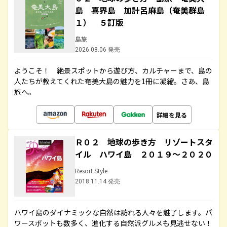
島 喜界島 加計呂麻島（奄美群島
１） ５訂版
島旅
2026.08.06 発売
ようこそ！ 絶景スポットから遊び方、カルチャーまで、島の
人たちが教えてくれた奄美大島の魅力を1冊に凝縮。さあ、島
旅へ。
詳細を見る
Ｒ０２ 地球の歩き方 リゾートスタ
イル ハワイ島 ２０１９～２０２０
Resort Style
2018.11.14 発売
ハワイ島のダイナミックな自然は訪れる人々を魅了します。パ
ワースポットも数多く、進化する自然派グルメも見逃せない！