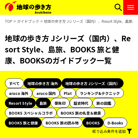
TOP
ガイドブック
地球の歩き方 Jシリーズ（国内）、Resort Style、島旅
地球の歩き方 Jシリーズ（国内）、Re
sort Style、島旅、BOOKS 旅と健
康、BOOKSのガイドブック一覧
すべて
地球の歩き方 海外
地球の歩き方 Jシリーズ（国内）
aruco 海外
aruco 国内
Plat
ランキング&テクニック
Resort Style
島旅
御朱印
歴史時代
旅の図鑑
BOOKS スペシャルコラボ
BOOKS 旅の名言＆絶景
BOOKS 旅と健康
BOOKS 旅の読み物
BOOKS
D-Books
絞り込み条件を追加