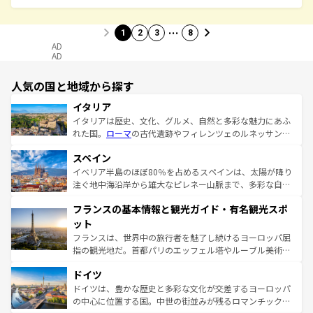
…
1
2
3
8
AD
AD
人気の国と地域から探す
イタリア
イタリアは歴史、文化、グルメ、自然と多彩な魅力にあふ
れた国。
ローマ
の古代遺跡やフィレンツェのルネッサンス
美術、ヴェネツィアの運河など、歴史あるスポットはもち
スペイン
ろん、トスカーナの美しい田園風景やアマルフィ海岸の絶
景など、自然景観も見逃せない。観光の合間には、本場の
イベリア半島のほぼ80％を占めるスペインは、太陽が降り
ピザやパスタなど、絶品のイタリア料理を堪能することも
注ぐ地中海沿岸から雄大なピレネー山脈まで、多彩な自然
できる。朝目覚めてから夜眠るまで、すべての瞬間を楽し
と文化が詰まったヨーロッパ屈指の旅行先だ。多様な地域
フランスの基本情報と観光ガイド・有名観光スポ
ませてくれるイタリアで、忘れられない旅をしてみよう！
文化が根付くこの国では、情熱的なフラメンコ、熱気あふ
なお、新着のイタリア情報は
コンテンツ一覧
を参照してほ
れる闘牛、そして美味しいタパスが生活の一部となってい
ット
しい。
る。首都マドリードの洗練された雰囲気や、バルセロナの
フランスは、世界中の旅行者を魅了し続けるヨーロッパ屈
アートに溢れた街角から、地方では古代ローマ遺跡や中世
指の観光地だ。首都パリのエッフェル塔やルーブル美術館
の城塞都市、穏やかなビーチリゾートまで多彩な表情を見
といった象徴的なスポットから、田舎町の古風な美しさま
せる。地方によって風土や気候が異なるスペインはその個
ドイツ
で、幅広い魅力が詰まっている。華麗な宮殿、歴史的な大
性で訪れる人を魅了する。 なお、新着のスペイン情報は
コ
聖堂、美しいビーチ、そして豊かな自然が、訪れる者を心
ドイツは、豊かな歴史と多彩な文化が交差するヨーロッパ
ンテンツ一覧
を参照してほしい。
から魅了する。また、フランスは美食の国としても知ら
の中心に位置する国。中世の街並みが残るロマンチック街
れ、フランス料理はユネスコ無形文化遺産にも登録されて