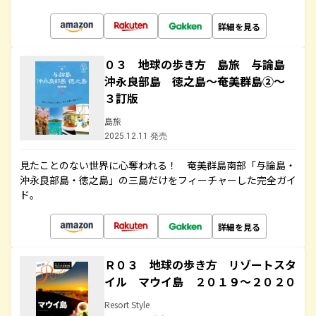
詳細を見る
０３ 地球の歩き方 島旅 与論島
沖永良部島 徳之島～奄美群島②～
３訂版
島旅
2025.12.11 発売
見たことのない世界に心奪われる！ 奄美群島南部「与論島・
沖永良部島・徳之島」の三島だけをフィーチャーした完全ガイ
ド。
詳細を見る
Ｒ０３ 地球の歩き方 リゾートスタ
イル マウイ島 ２０１９～２０２０
Resort Style