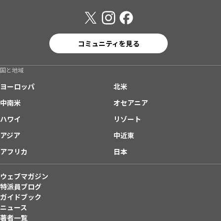
コミュニティを見る
国と地域
ヨーロッパ
北米
中南米
オセアニア
ハワイ
リゾート
アジア
中近東
アフリカ
日本
ウェブマガジン
特派員ブログ
ガイドブック
ニュース
著者一覧