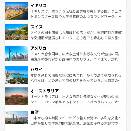
道から、未来を先取りするようなモダンな都市まで多様な
イギリス
いる。シャンパンの発祥地であるランス、プロヴァンスの
顔を持つこの国は、どこを歩いても飽きることがない。ベ
香り高いラベンダー畑など、多彩な楽しみ方が可能だ。さ
ルリンの文化的活気、バイエルン州のアルプスの絶景、そ
イギリスは、古きよき伝統と最先端が共存する国。ウェス
らに、パリ以外の地域にも魅力が溢れており、どの街角に
してライン川沿いのワイン畑といった風景は必見。ビール
トミンスター寺院や大英博物館のようなランドマーク、歴
も豊かな歴史と文化が息づいている。パリ以外の個性あふ
とソーセージを味わいながら地元の人と過ごす楽しい時間
史ある大学都市、美しい丘陵地帯や牧歌的な風景など、エ
れる地方に足を運ぶとそれぞれで全く異なる文化を体験で
スイス
は、お酒好きな人にはぜひ体験してほしい。 なお、新着の
リアごとに異なる魅力がある。また、優雅なアフタヌーン
きるだろう。 なお、新着のフランス情報は
コンテンツ一覧
ドイツ情報は
コンテンツ一覧
を参照してほしい。
ティー、ビール好きにはたまらない英国パブ、サッカー観
スイスの国土面積は九州ほどの広さだが、運行時刻が正確
を参照してほしい。
戦など、本場だからこそできる体験も豊富。イギリスを旅
な交通網が整備されており、初心者でも安心して個人旅行
して楽しみつくそう。 なお、新着のイギリス情報は
コンテ
を楽しめる。日本同様に時刻表どおりの旅が可能だ。中世
アメリカ
ンツ一覧
を参照してほしい。
の建物がそのまま残る町や、スイスならではのユニークな
博物館もあり、アルプス観光だけでなく町歩きも満喫する
アメリカ合衆国は、広大な土地と多様な文化が魅力の国。
ことができる。国民の所得が高いため物価も高いが、旅行
東海岸の都市部から西海岸のカリフォルニアまで、訪れる
者向けの交通パス提供のサービスもあり、うまく活用すれ
場所ごとに異なる風景と体験が待っている。ニューヨーク
ハワイ
ば市内交通費無料で観光を楽しむこともできる。 なお、新
のような巨大都市は、観光、ショッピング、エンターテイ
着のスイス情報は
コンテンツ一覧
を参照してほしい。
ンメントが詰まった刺激的なスポットだ。一方、アメリカ
年間を通じて温暖な気候に恵まれ、多くの島で構成される
西部には大自然が広がり、グランドキャニオンやイエロー
ハワイは、どの島も独自の魅力をもっている。大自然の神
ストーン国立公園といった絶景が堪能できる。さらに、南
秘を感じたいなら、火山が生み出した壮大な景観を誇るハ
オーストラリア
部のニューオーリンズでは、音楽と美食が融合した独特の
ワイ島は見逃せない。また、定番の観光地といえばオアフ
文化が魅力。旅行者はアメリカの各地域で異なる魅力を楽
島だが、静かな自然を求めるならマウイ島やカウアイ島が
オーストラリアは、壮大な自然と多様な文化が魅力の国。
しみながら、その多様性と豊かな歴史を感じることができ
おすすめ。エメラルドグリーンに輝く海をはじめ、豊かな
シドニーのシンボルであるシドニー・オペラハウス、オー
るだろう。車でのロードトリップや列車の旅も、アメリカ
文化や歴史が息づいている。「アロハスピリット」と呼ば
ストラリア東海岸北部に広がる大サンゴ礁地帯グレートバ
ならではの贅沢な旅のスタイルだ。 なお、新着のアメリカ
台湾
れるおもてなしの心で訪れる人々を迎えてくれるハワイの
リアリーフや大陸中央部にそびえるウルル（エアーズロッ
情報は
コンテンツ一覧
を参照してほしい。
人々、おいしいローカルフードやハワイアンミュージッ
ク）、タスマニアの美しい原生林やケアンズの熱帯雨林な
日本から約４時間ほどでたどり着く台湾は、多彩な文化と
ク、伝統的なフラダンスなど、すべてがハワイの魅力を彩
ど、見どころがたくさん。また、カフェやワイン、オージ
自然が織りなす魅力的な観光地。活気あふれる大都市の台
っている。訪れるたびに新しい発見と感動が待っているハ
ービーフなどの食文化も豊かで、美味しいものであふれて
北やノスタルジックな町並みが人気な九份（ジォウフェ