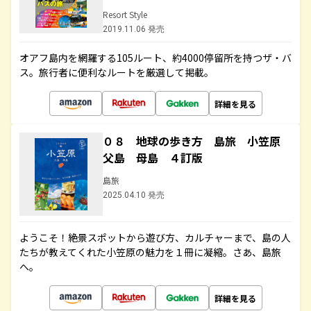
Resort Style
2019.11.06 発売
オアフ島内を網羅する105ルート、約4000停留所を持つザ・バ
ス。旅行者に便利なルートを厳選して掲載。
詳細を見る
０８ 地球の歩き方 島旅 小笠原
父島 母島 ４訂版
島旅
2025.04.10 発売
ようこそ！絶景スポットから遊び方、カルチャーまで、島の人
たちが教えてくれた小笠原の魅力を１冊に凝縮。さあ、島旅
へ。
詳細を見る