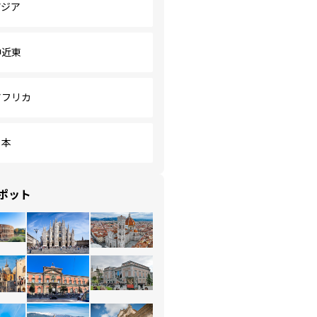
アジア
中近東
アフリカ
日本
ポット