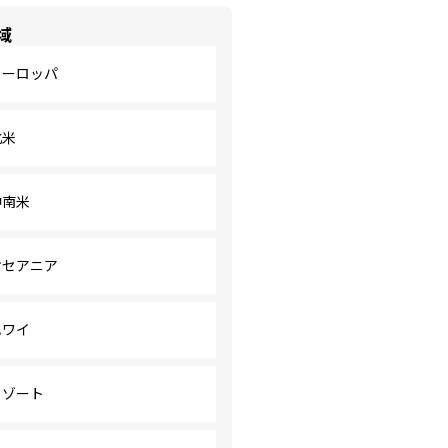
域
ヨーロッパ
北米
中南米
オセアニア
ハワイ
リゾート