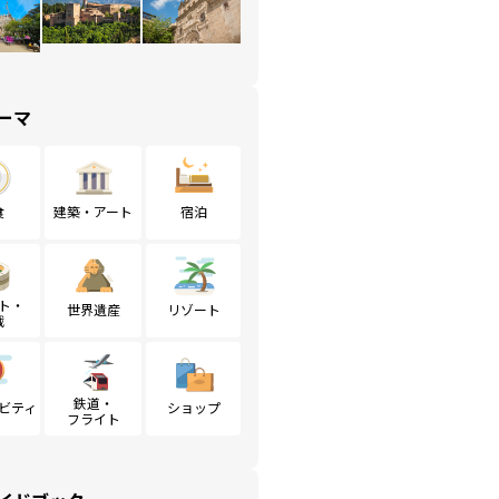
ーマ
食
建築・アート
宿泊
ト・
世界遺産
リゾート
戦
鉄道・
ビティ
ショップ
フライト