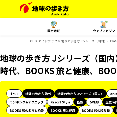
国と地域
ウェブマガジン
TOP
ガイドブック
地球の歩き方 Jシリーズ（国内）、Pla
地球の歩き方 Jシリーズ（国内
時代、BOOKS 旅と健康、BO
すべて
地球の歩き方 海外
地球の歩き方 Jシリーズ（国内）
aru
ランキング&テクニック
Resort Style
島旅
御朱印
歴史時
BOOKS 旅の名言＆絶景
BOOKS 旅と健康
BOOKS 旅の読み物