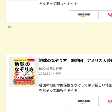
をなぞって脳もイキイキ！
AD
地球のなぞり方 旅地図 アメリカ大陸
BOOKS 旅と健康
2022.10.14 発売
各国の地形や関係性をなぞって学ぶ新しい地
をなぞって脳もイキイキ！