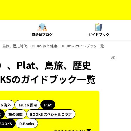
特派員ブログ
ガイドブック
t、島旅、歴史時代、BOOKS 旅と健康、BOOKSのガイドブック一覧
AD
）、Plat、島旅、歴史
OKSのガイドブック一覧
co 海外
aruco 国内
Plat
代
旅の図鑑
BOOKS スペシャルコラボ
BOOKS
D-Books