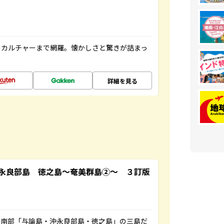
、カルチャーまで網羅。懐かしさと驚きが詰まっ
詳細を見る
永良部島 徳之島～奄美群島②～ ３訂版
島南部「与論島・沖永良部島・徳之島」の三島だ