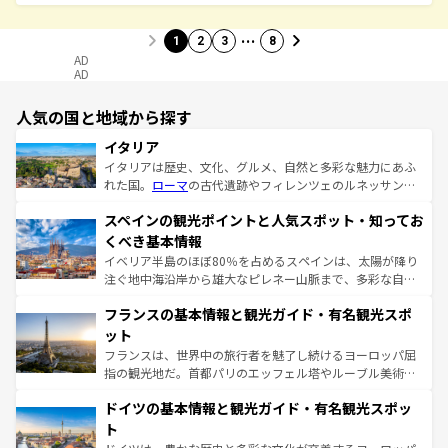
…
1
2
3
8
AD
AD
人気の国と地域から探す
イタリア
イタリアは歴史、文化、グルメ、自然と多彩な魅力にあふ
れた国。
ローマ
の古代遺跡やフィレンツェのルネッサンス
美術、ヴェネツィアの運河など、歴史あるスポットはもち
スペインの観光ポイントと人気スポット・知ってお
ろん、トスカーナの美しい田園風景やアマルフィ海岸の絶
景など、自然景観も見逃せない。観光の合間には、本場の
くべき基本情報
ピザやパスタなど、絶品のイタリア料理を堪能することも
イベリア半島のほぼ80％を占めるスペインは、太陽が降り
できる。朝目覚めてから夜眠るまで、すべての瞬間を楽し
注ぐ地中海沿岸から雄大なピレネー山脈まで、多彩な自然
ませてくれるイタリアで、忘れられない旅をしてみよう！
と文化が詰まったヨーロッパ屈指の旅行先だ。多様な地域
なお、新着のイタリア情報は
コンテンツ一覧
を参照してほ
フランスの基本情報と観光ガイド・有名観光スポ
文化が根付くこの国では、情熱的なフラメンコ、熱気あふ
しい。
れる闘牛、そして美味しいタパスが生活の一部となってい
ット
る。首都マドリードの洗練された雰囲気や、バルセロナの
フランスは、世界中の旅行者を魅了し続けるヨーロッパ屈
アートに溢れた街角から、地方では古代ローマ遺跡や中世
指の観光地だ。首都パリのエッフェル塔やルーブル美術館
の城塞都市、穏やかなビーチリゾートまで多彩な表情を見
といった象徴的なスポットから、田舎町の古風な美しさま
せる。地方によって風土や気候が異なるスペインはその個
ドイツの基本情報と観光ガイド・有名観光スポッ
で、幅広い魅力が詰まっている。華麗な宮殿、歴史的な大
性で訪れる人を魅了する。 なお、新着のスペイン情報は
コ
聖堂、美しいビーチ、そして豊かな自然が、訪れる者を心
ト
ンテンツ一覧
を参照してほしい。
から魅了する。また、フランスは美食の国としても知ら