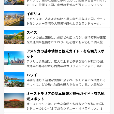
ドイツは、豊かな歴史と多彩な文化が交差するヨーロッパ
れ、フランス料理はユネスコ無形文化遺産にも登録されて
の中心に位置する国。中世の街並みが残るロマンチック街
いる。シャンパンの発祥地であるランス、プロヴァンスの
道から、未来を先取りするようなモダンな都市まで多様な
香り高いラベンダー畑など、多彩な楽しみ方が可能だ。さ
イギリス
顔を持つこの国は、どこを歩いても飽きることがない。ベ
らに、パリ以外の地域にも魅力が溢れており、どの街角に
ルリンの文化的活気、バイエルン州のアルプスの絶景、そ
イギリスは、古きよき伝統と最先端が共存する国。ウェス
も豊かな歴史と文化が息づいている。パリ以外の個性あふ
してライン川沿いのワイン畑といった風景は必見。ビール
トミンスター寺院や大英博物館のようなランドマーク、歴
れる地方に足を運ぶとそれぞれで全く異なる文化を体験で
とソーセージを味わいながら地元の人と過ごす楽しい時間
史ある大学都市、美しい丘陵地帯や牧歌的な風景など、エ
きるだろう。 なお、新着のフランス情報は
コンテンツ一覧
スイス
は、お酒好きな人にはぜひ体験してほしい。 なお、新着の
リアごとに異なる魅力がある。また、優雅なアフタヌーン
を参照してほしい。
ドイツ情報は
コンテンツ一覧
を参照してほしい。
ティー、ビール好きにはたまらない英国パブ、サッカー観
スイスの国土面積は九州ほどの広さだが、運行時刻が正確
戦など、本場だからこそできる体験も豊富。イギリスを旅
な交通網が整備されており、初心者でも安心して個人旅行
して楽しみつくそう。 なお、新着のイギリス情報は
コンテ
を楽しめる。日本同様に時刻表どおりの旅が可能だ。中世
アメリカの基本情報と観光ガイド・有名観光スポ
ンツ一覧
を参照してほしい。
の建物がそのまま残る町や、スイスならではのユニークな
博物館もあり、アルプス観光だけでなく町歩きも満喫する
ット
ことができる。国民の所得が高いため物価も高いが、旅行
アメリカ合衆国は、広大な土地と多様な文化が魅力の国。
者向けの交通パス提供のサービスもあり、うまく活用すれ
東海岸の都市部から西海岸のカリフォルニアまで、訪れる
ば市内交通費無料で観光を楽しむこともできる。 なお、新
場所ごとに異なる風景と体験が待っている。ニューヨーク
着のスイス情報は
コンテンツ一覧
を参照してほしい。
ハワイ
のような巨大都市は、観光、ショッピング、エンターテイ
ンメントが詰まった刺激的なスポットだ。一方、アメリカ
年間を通じて温暖な気候に恵まれ、多くの島で構成される
西部には大自然が広がり、グランドキャニオンやイエロー
ハワイは、どの島も独自の魅力をもっている。大自然の神
ストーン国立公園といった絶景が堪能できる。さらに、南
秘を感じたいなら、火山が生み出した壮大な景観を誇るハ
オーストラリアの基本情報と観光ガイド・有名観
部のニューオーリンズでは、音楽と美食が融合した独特の
ワイ島は見逃せない。また、定番の観光地といえばオアフ
文化が魅力。旅行者はアメリカの各地域で異なる魅力を楽
島だが、静かな自然を求めるならマウイ島やカウアイ島が
光スポット
しみながら、その多様性と豊かな歴史を感じることができ
おすすめ。エメラルドグリーンに輝く海をはじめ、豊かな
オーストラリアは、壮大な自然と多様な文化が魅力の国。
るだろう。車でのロードトリップや列車の旅も、アメリカ
文化や歴史が息づいている。「アロハスピリット」と呼ば
シドニーのシンボルであるシドニー・オペラハウス、オー
ならではの贅沢な旅のスタイルだ。 なお、新着のアメリカ
れるおもてなしの心で訪れる人々を迎えてくれるハワイの
ストラリア東海岸北部に広がる大サンゴ礁地帯グレートバ