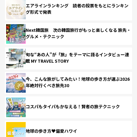
エアラインランキング 読者の投票をもとにランキン
グ形式で発表
Next韓国旅 次の韓国旅行がもっと楽しくなる 旅先・
グルメ・テクニック
旬な“あの人”が「旅」をテーマに語るインタビュー連
載 MY TRAVEL STORY
今、こんな旅がしてみたい！地球の歩き方が選ぶ2026
年絶対行くべき旅先30
コスパもタイパもかなえる！賢者の旅テクニック
地球の歩き方♥偏愛ハワイ