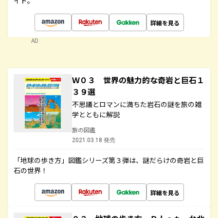
イド。
詳細を見る
AD
Ｗ０３ 世界の魅力的な奇岩と巨石１
３９選
不思議とロマンに満ちた岩石の謎を旅の雑
学とともに解説
旅の図鑑
2021.03.18 発売
「地球の歩き方」図鑑シリーズ第３弾は、謎だらけの奇岩と巨
石の世界！
詳細を見る