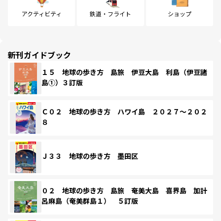
アクティビティ
鉄道・フライト
ショップ
新刊ガイドブック
１５ 地球の歩き方 島旅 伊豆大島 利島（伊豆諸
島①）３訂版
Ｃ０２ 地球の歩き方 ハワイ島 ２０２７～２０２
８
Ｊ３３ 地球の歩き方 墨田区
０２ 地球の歩き方 島旅 奄美大島 喜界島 加計
呂麻島（奄美群島１） ５訂版