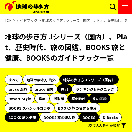
TOP
ガイドブック
地球の歩き方 Jシリーズ（国内）、Plat、歴史時代、旅の
地球の歩き方 Jシリーズ（国内）、Pla
t、歴史時代、旅の図鑑、BOOKS 旅と
健康、BOOKSのガイドブック一覧
すべて
地球の歩き方 海外
地球の歩き方 Jシリーズ（国内）
aruco 海外
aruco 国内
Plat
ランキング&テクニック
Resort Style
島旅
御朱印
歴史時代
旅の図鑑
BOOKS スペシャルコラボ
BOOKS 旅の名言＆絶景
BOOKS 旅と健康
BOOKS 旅の読み物
BOOKS
D-Books
絞り込み条件を追加