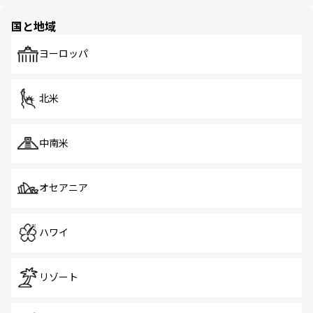
ほしい。
ほしい。
園や自然保護区など、自然が調和した近代的な景観と文化
の多様性あふれるカラフルな町は、どこを歩いても新しい
国と地域
発見がある。さらに、治安のよさや充実した公共交通機関
も、旅行者にとっては魅力的なポイント。グルメも豊富
で、ホーカーズは地元の風情を楽しめる外せないスポット
ヨーロッパ
だ。訪れる人を飽きさせないシンガポールで、多様な魅力
を体感しよう。 なお、新着のシンガポール情報は
コンテン
ツ一覧
を参照してほしい。
北米
中南米
オセアニア
ハワイ
リゾート