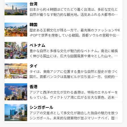
情報は
コンテンツ一覧
を参照してほしい。
人々、おいしいローカルフードやハワイアンミュージッ
台湾
リアリーフや大陸中央部にそびえるウルル（エアーズロッ
ク、伝統的なフラダンスなど、すべてがハワイの魅力を彩
ク）、タスマニアの美しい原生林やケアンズの熱帯雨林な
日本から約４時間ほどでたどり着く台湾は、多彩な文化と
っている。訪れるたびに新しい発見と感動が待っているハ
ど、見どころがたくさん。また、カフェやワイン、オージ
自然が織りなす魅力的な観光地。活気あふれる大都市の台
ワイを、存分に味わってほしい。 なお、新着のハワイ情報
ービーフなどの食文化も豊かで、美味しいものであふれて
北やノスタルジックな町並みが人気な九份（ジォウフェ
は
コンテンツ一覧
を参照してほしい。
韓国
いる。アクティビティも充実しており、サーフィンやダイ
ン）、静ひつな山岳地帯である台湾東部など、都市の喧騒
ビング、ハイキングなど、アウトドア好きにはたまらな
と山間の静けさが共存しており、訪れる人に新しい発見と
歴史ある王朝文化が残る一方で、最先端のファッションやK
い。オーストラリアの多彩な魅力を存分に味わいつくそ
驚きをもたらしてくれる。また、奥深い台湾の食文化も魅
-POPで世界を席巻している韓国。首都ソウルの宮殿や伝統
う。 なお、新着のオーストラリア情報は
コンテンツ一覧
を
力で、夜市などの屋台グルメから高級料理、ヘルシーで美
家屋が並ぶエリアでは韓国の歴史と文化に浸ることがで
参照してほしい。
ベトナム
容にもいいと評判のスイーツなど、バラエティ豊かな料理
き、地方に足を延ばせば四季折々の自然美を楽しむことが
が味わえる。 なお、新着の台湾情報は
コンテンツ一覧
を参
できる。そして、キムチや焼肉、絶品のストリートフード
豊かな自然と多様な文化が魅力的なベトナム。南北に細長
照してほしい。
まで、さまざまな韓国料理が待っている。夜には、韓国な
く伸びる国土には、広大な田園風景や青々とした山々、世
らではのナイトライフも堪能できる。あたたかいホスピタ
界遺産に登録された壮大な自然景観が点在し、都市部では
タイ
リティに包まれながら、韓国の多彩な魅力を心ゆくまで味
急速な発展と共に伝統が息づく。ハノイの古い町並みやホ
わってみてほしい。 なお、新着の韓国情報は
コンテンツ一
ーチミン市のフランス統治時代の建物も、独特の雰囲気を
タイは、東南アジアに位置する豊かな自然と歴史が息づく
覧
を参照してほしい。
醸し出している。また、バラエティの豊かさとおいしさで
国だ。首都バンコクは高層ビルが立ち並ぶ一方、伝統的な
世界中の食通を魅了してやまないベトナム料理も魅力のひ
寺院や市場がいたるところに点在し、古きよき文化と現代
香港
とつ。フォーやバインミー、ベトナムコーヒーなどは、ぜ
の活気が交差している。北部ではチェンマイなどの山岳地
ひ現地で味わいたい。どの地域を訪れてもあたたかい人々
帯で自然と触れ合い、南部ではプーケットやクラビの美し
アジアと西洋の文化が交わる香港は、特有のエネルギーを
が旅行者を迎えてくれるので、きっと忘れられない旅にな
いビーチでリゾート気分を楽しむことができる。タイ料理
もっている。ヴィクトリア湾に広がる壮大な景色、近未来
るはずだ。 なお、新着のベトナム情報は
コンテンツ一覧
を
は世界的に有名で、屋台から高級レストランまで味覚を刺
的なアートスポット、そして歴史と現代が融合した町並
参照してほしい。
シンガポール
激する。気候は一年中温暖で、どの季節にも異なる楽しみ
み、どこを訪れても感動するはず。観光スポットが密集し
が待っている。親しみやすいタイの人々、仏教を中心とし
ており、効率よく見どころを回れるのも魅力。息をのむよ
アジアの交差点として多文化が融合した独自の魅力を放つ
た文化、そして多様な観光資源が、訪れる旅人を魅了し続
うな絶景から文化的な体験まで、香港を存分に楽しみ尽く
シンガポール。未来的な建築物が並ぶマリーナベイ、歴史
ける。 なお、新着のタイ情報は
コンテンツ一覧
を参照して
そう。 なお、新着の香港情報は
コンテンツ一覧
を参照して
と伝統を感じられるエスニックタウン、多数の緑豊かな公