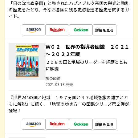
「日の沈まぬ帝国」と称されたハプスブルク帝国の栄光と動乱
の歴史をたどり、今なお各国に残る史跡を巡る歴史を旅するガ
イド。
詳細を見る
Ｗ０２ 世界の指導者図鑑 ２０２１
～２０２２年版
２０８の国と地域のリーダーを経歴ととも
に解説
旅の図鑑
2021.03.18 発売
『世界244の国と地域 １９７ヵ国と４７地域を旅の雑学とと
もに解説』に続く、「地球の歩き方」の図鑑シリーズ第２弾が
登場！
詳細を見る