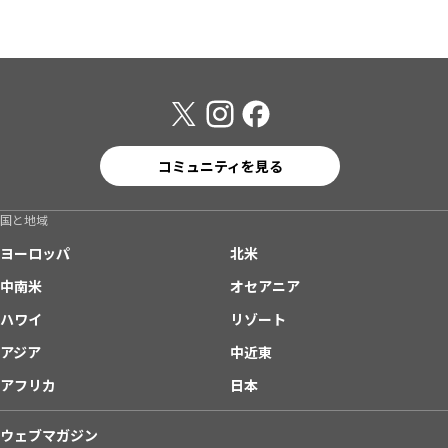
コミュニティを見る
国と地域
ヨーロッパ
北米
中南米
オセアニア
ハワイ
リゾート
アジア
中近東
アフリカ
日本
ウェブマガジン