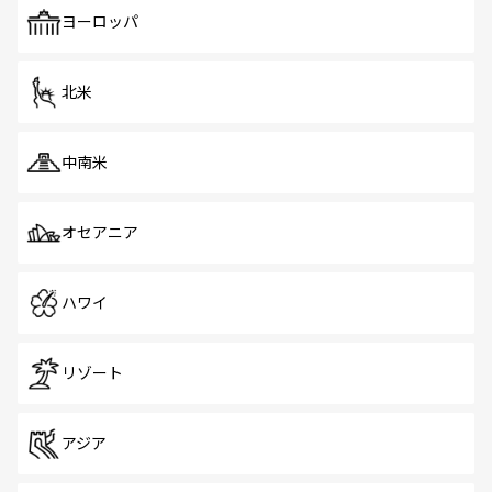
も、旅行者にとっては魅力的なポイント。グルメも豊富
で、ホーカーズは地元の風情を楽しめる外せないスポット
ヨーロッパ
だ。訪れる人を飽きさせないシンガポールで、多様な魅力
を体感しよう。 なお、新着のシンガポール情報は
コンテン
ツ一覧
を参照してほしい。
北米
中南米
オセアニア
ハワイ
リゾート
アジア