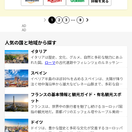
詳細を見る
…
1
2
3
8
AD
AD
人気の国と地域から探す
イタリア
イタリアは歴史、文化、グルメ、自然と多彩な魅力にあふ
れた国。
ローマ
の古代遺跡やフィレンツェのルネッサンス
美術、ヴェネツィアの運河など、歴史あるスポットはもち
スペイン
ろん、トスカーナの美しい田園風景やアマルフィ海岸の絶
景など、自然景観も見逃せない。観光の合間には、本場の
イベリア半島のほぼ80％を占めるスペインは、太陽が降り
ピザやパスタなど、絶品のイタリア料理を堪能することも
注ぐ地中海沿岸から雄大なピレネー山脈まで、多彩な自然
できる。朝目覚めてから夜眠るまで、すべての瞬間を楽し
と文化が詰まったヨーロッパ屈指の旅行先だ。多様な地域
フランスの基本情報と観光ガイド・有名観光スポ
ませてくれるイタリアで、忘れられない旅をしてみよう！
文化が根付くこの国では、情熱的なフラメンコ、熱気あふ
なお、新着のイタリア情報は
コンテンツ一覧
を参照してほ
れる闘牛、そして美味しいタパスが生活の一部となってい
ット
しい。
る。首都マドリードの洗練された雰囲気や、バルセロナの
フランスは、世界中の旅行者を魅了し続けるヨーロッパ屈
アートに溢れた街角から、地方では古代ローマ遺跡や中世
指の観光地だ。首都パリのエッフェル塔やルーブル美術館
の城塞都市、穏やかなビーチリゾートまで多彩な表情を見
といった象徴的なスポットから、田舎町の古風な美しさま
せる。地方によって風土や気候が異なるスペインはその個
ドイツ
で、幅広い魅力が詰まっている。華麗な宮殿、歴史的な大
性で訪れる人を魅了する。 なお、新着のスペイン情報は
コ
聖堂、美しいビーチ、そして豊かな自然が、訪れる者を心
ドイツは、豊かな歴史と多彩な文化が交差するヨーロッパ
ンテンツ一覧
を参照してほしい。