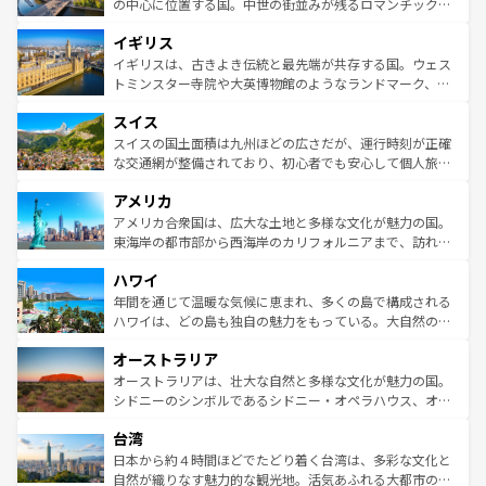
から魅了する。また、フランスは美食の国としても知ら
の中心に位置する国。中世の街並みが残るロマンチック街
れ、フランス料理はユネスコ無形文化遺産にも登録されて
道から、未来を先取りするようなモダンな都市まで多様な
イギリス
いる。シャンパンの発祥地であるランス、プロヴァンスの
顔を持つこの国は、どこを歩いても飽きることがない。ベ
香り高いラベンダー畑など、多彩な楽しみ方が可能だ。さ
ルリンの文化的活気、バイエルン州のアルプスの絶景、そ
イギリスは、古きよき伝統と最先端が共存する国。ウェス
らに、パリ以外の地域にも魅力が溢れており、どの街角に
してライン川沿いのワイン畑といった風景は必見。ビール
トミンスター寺院や大英博物館のようなランドマーク、歴
も豊かな歴史と文化が息づいている。パリ以外の個性あふ
とソーセージを味わいながら地元の人と過ごす楽しい時間
史ある大学都市、美しい丘陵地帯や牧歌的な風景など、エ
れる地方に足を運ぶとそれぞれで全く異なる文化を体験で
スイス
は、お酒好きな人にはぜひ体験してほしい。 なお、新着の
リアごとに異なる魅力がある。また、優雅なアフタヌーン
きるだろう。 なお、新着のフランス情報は
コンテンツ一覧
ドイツ情報は
コンテンツ一覧
を参照してほしい。
ティー、ビール好きにはたまらない英国パブ、サッカー観
スイスの国土面積は九州ほどの広さだが、運行時刻が正確
を参照してほしい。
戦など、本場だからこそできる体験も豊富。イギリスを旅
な交通網が整備されており、初心者でも安心して個人旅行
して楽しみつくそう。 なお、新着のイギリス情報は
コンテ
を楽しめる。日本同様に時刻表どおりの旅が可能だ。中世
アメリカ
ンツ一覧
を参照してほしい。
の建物がそのまま残る町や、スイスならではのユニークな
博物館もあり、アルプス観光だけでなく町歩きも満喫する
アメリカ合衆国は、広大な土地と多様な文化が魅力の国。
ことができる。国民の所得が高いため物価も高いが、旅行
東海岸の都市部から西海岸のカリフォルニアまで、訪れる
者向けの交通パス提供のサービスもあり、うまく活用すれ
場所ごとに異なる風景と体験が待っている。ニューヨーク
ハワイ
ば市内交通費無料で観光を楽しむこともできる。 なお、新
のような巨大都市は、観光、ショッピング、エンターテイ
着のスイス情報は
コンテンツ一覧
を参照してほしい。
ンメントが詰まった刺激的なスポットだ。一方、アメリカ
年間を通じて温暖な気候に恵まれ、多くの島で構成される
西部には大自然が広がり、グランドキャニオンやイエロー
ハワイは、どの島も独自の魅力をもっている。大自然の神
ストーン国立公園といった絶景が堪能できる。さらに、南
秘を感じたいなら、火山が生み出した壮大な景観を誇るハ
オーストラリア
部のニューオーリンズでは、音楽と美食が融合した独特の
ワイ島は見逃せない。また、定番の観光地といえばオアフ
文化が魅力。旅行者はアメリカの各地域で異なる魅力を楽
島だが、静かな自然を求めるならマウイ島やカウアイ島が
オーストラリアは、壮大な自然と多様な文化が魅力の国。
しみながら、その多様性と豊かな歴史を感じることができ
おすすめ。エメラルドグリーンに輝く海をはじめ、豊かな
シドニーのシンボルであるシドニー・オペラハウス、オー
るだろう。車でのロードトリップや列車の旅も、アメリカ
文化や歴史が息づいている。「アロハスピリット」と呼ば
ストラリア東海岸北部に広がる大サンゴ礁地帯グレートバ
ならではの贅沢な旅のスタイルだ。 なお、新着のアメリカ
台湾
れるおもてなしの心で訪れる人々を迎えてくれるハワイの
リアリーフや大陸中央部にそびえるウルル（エアーズロッ
情報は
コンテンツ一覧
を参照してほしい。
人々、おいしいローカルフードやハワイアンミュージッ
ク）、タスマニアの美しい原生林やケアンズの熱帯雨林な
日本から約４時間ほどでたどり着く台湾は、多彩な文化と
ク、伝統的なフラダンスなど、すべてがハワイの魅力を彩
ど、見どころがたくさん。また、カフェやワイン、オージ
自然が織りなす魅力的な観光地。活気あふれる大都市の台