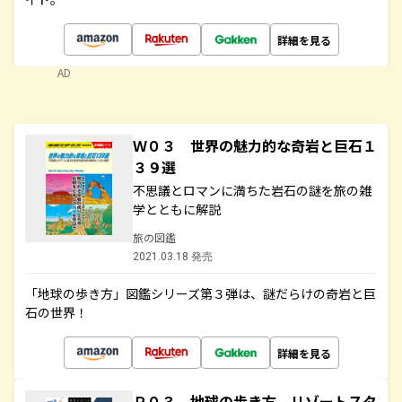
詳細を見る
AD
Ｗ０３ 世界の魅力的な奇岩と巨石１
３９選
不思議とロマンに満ちた岩石の謎を旅の雑
学とともに解説
旅の図鑑
2021.03.18 発売
「地球の歩き方」図鑑シリーズ第３弾は、謎だらけの奇岩と巨
石の世界！
詳細を見る
Ｒ０３ 地球の歩き方 リゾートスタ