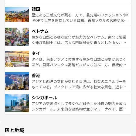
っている。訪れるたびに新しい発見と感動が待っているハ
ービーフなどの食文化も豊かで、美味しいものであふれて
北やノスタルジックな町並みが人気な九份（ジォウフェ
ワイを、存分に味わってほしい。 なお、新着のハワイ情報
韓国
いる。アクティビティも充実しており、サーフィンやダイ
ン）、静ひつな山岳地帯である台湾東部など、都市の喧騒
は
コンテンツ一覧
を参照してほしい。
ビング、ハイキングなど、アウトドア好きにはたまらな
と山間の静けさが共存しており、訪れる人に新しい発見と
歴史ある王朝文化が残る一方で、最先端のファッションやK
い。オーストラリアの多彩な魅力を存分に味わいつくそ
驚きをもたらしてくれる。また、奥深い台湾の食文化も魅
-POPで世界を席巻している韓国。首都ソウルの宮殿や伝統
う。 なお、新着のオーストラリア情報は
コンテンツ一覧
を
力で、夜市などの屋台グルメから高級料理、ヘルシーで美
家屋が並ぶエリアでは韓国の歴史と文化に浸ることがで
参照してほしい。
ベトナム
容にもいいと評判のスイーツなど、バラエティ豊かな料理
き、地方に足を延ばせば四季折々の自然美を楽しむことが
が味わえる。 なお、新着の台湾情報は
コンテンツ一覧
を参
できる。そして、キムチや焼肉、絶品のストリートフード
豊かな自然と多様な文化が魅力的なベトナム。南北に細長
照してほしい。
まで、さまざまな韓国料理が待っている。夜には、韓国な
く伸びる国土には、広大な田園風景や青々とした山々、世
らではのナイトライフも堪能できる。あたたかいホスピタ
界遺産に登録された壮大な自然景観が点在し、都市部では
タイ
リティに包まれながら、韓国の多彩な魅力を心ゆくまで味
急速な発展と共に伝統が息づく。ハノイの古い町並みやホ
わってみてほしい。 なお、新着の韓国情報は
コンテンツ一
ーチミン市のフランス統治時代の建物も、独特の雰囲気を
タイは、東南アジアに位置する豊かな自然と歴史が息づく
覧
を参照してほしい。
醸し出している。また、バラエティの豊かさとおいしさで
国だ。首都バンコクは高層ビルが立ち並ぶ一方、伝統的な
世界中の食通を魅了してやまないベトナム料理も魅力のひ
寺院や市場がいたるところに点在し、古きよき文化と現代
香港
とつ。フォーやバインミー、ベトナムコーヒーなどは、ぜ
の活気が交差している。北部ではチェンマイなどの山岳地
ひ現地で味わいたい。どの地域を訪れてもあたたかい人々
帯で自然と触れ合い、南部ではプーケットやクラビの美し
アジアと西洋の文化が交わる香港は、特有のエネルギーを
が旅行者を迎えてくれるので、きっと忘れられない旅にな
いビーチでリゾート気分を楽しむことができる。タイ料理
もっている。ヴィクトリア湾に広がる壮大な景色、近未来
るはずだ。 なお、新着のベトナム情報は
コンテンツ一覧
を
は世界的に有名で、屋台から高級レストランまで味覚を刺
的なアートスポット、そして歴史と現代が融合した町並
参照してほしい。
シンガポール
激する。気候は一年中温暖で、どの季節にも異なる楽しみ
み、どこを訪れても感動するはず。観光スポットが密集し
が待っている。親しみやすいタイの人々、仏教を中心とし
ており、効率よく見どころを回れるのも魅力。息をのむよ
アジアの交差点として多文化が融合した独自の魅力を放つ
た文化、そして多様な観光資源が、訪れる旅人を魅了し続
うな絶景から文化的な体験まで、香港を存分に楽しみ尽く
シンガポール。未来的な建築物が並ぶマリーナベイ、歴史
ける。 なお、新着のタイ情報は
コンテンツ一覧
を参照して
そう。 なお、新着の香港情報は
コンテンツ一覧
を参照して
と伝統を感じられるエスニックタウン、多数の緑豊かな公
ほしい。
ほしい。
園や自然保護区など、自然が調和した近代的な景観と文化
の多様性あふれるカラフルな町は、どこを歩いても新しい
国と地域
発見がある。さらに、治安のよさや充実した公共交通機関