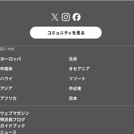
コミュニティを見る
国と地域
ヨーロッパ
北米
中南米
オセアニア
ハワイ
リゾート
アジア
中近東
アフリカ
日本
ウェブマガジン
特派員ブログ
ガイドブック
ニュース