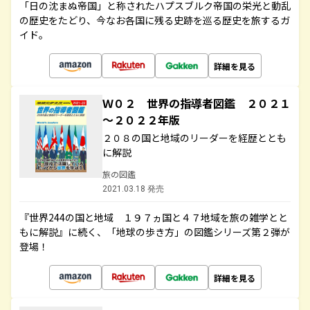
「日の沈まぬ帝国」と称されたハプスブルク帝国の栄光と動乱
の歴史をたどり、今なお各国に残る史跡を巡る歴史を旅するガ
イド。
詳細を見る
Ｗ０２ 世界の指導者図鑑 ２０２１
～２０２２年版
２０８の国と地域のリーダーを経歴ととも
に解説
旅の図鑑
2021.03.18 発売
『世界244の国と地域 １９７ヵ国と４７地域を旅の雑学とと
もに解説』に続く、「地球の歩き方」の図鑑シリーズ第２弾が
登場！
詳細を見る