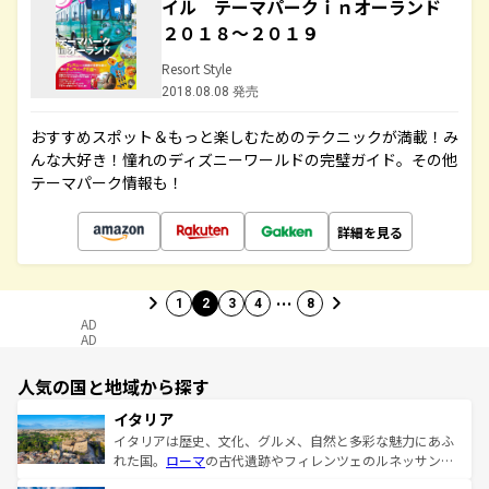
イル テーマパークｉｎオーランド
２０１８～２０１９
Resort Style
2018.08.08 発売
おすすめスポット＆もっと楽しむためのテクニックが満載！み
んな大好き！憧れのディズニーワールドの完璧ガイド。その他
テーマパーク情報も！
詳細を見る
…
1
2
3
4
8
AD
AD
人気の国と地域から探す
イタリア
イタリアは歴史、文化、グルメ、自然と多彩な魅力にあふ
れた国。
ローマ
の古代遺跡やフィレンツェのルネッサンス
美術、ヴェネツィアの運河など、歴史あるスポットはもち