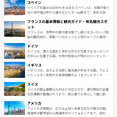
スペイン
ろん、トスカーナの美しい田園風景やアマルフィ海岸の絶
景など、自然景観も見逃せない。観光の合間には、本場の
イベリア半島のほぼ80％を占めるスペインは、太陽が降り
ピザやパスタなど、絶品のイタリア料理を堪能することも
注ぐ地中海沿岸から雄大なピレネー山脈まで、多彩な自然
できる。朝目覚めてから夜眠るまで、すべての瞬間を楽し
と文化が詰まったヨーロッパ屈指の旅行先だ。多様な地域
フランスの基本情報と観光ガイド・有名観光スポ
ませてくれるイタリアで、忘れられない旅をしてみよう！
文化が根付くこの国では、情熱的なフラメンコ、熱気あふ
なお、新着のイタリア情報は
コンテンツ一覧
を参照してほ
れる闘牛、そして美味しいタパスが生活の一部となってい
ット
しい。
る。首都マドリードの洗練された雰囲気や、バルセロナの
フランスは、世界中の旅行者を魅了し続けるヨーロッパ屈
アートに溢れた街角から、地方では古代ローマ遺跡や中世
指の観光地だ。首都パリのエッフェル塔やルーブル美術館
の城塞都市、穏やかなビーチリゾートまで多彩な表情を見
といった象徴的なスポットから、田舎町の古風な美しさま
せる。地方によって風土や気候が異なるスペインはその個
ドイツ
で、幅広い魅力が詰まっている。華麗な宮殿、歴史的な大
性で訪れる人を魅了する。 なお、新着のスペイン情報は
コ
聖堂、美しいビーチ、そして豊かな自然が、訪れる者を心
ドイツは、豊かな歴史と多彩な文化が交差するヨーロッパ
ンテンツ一覧
を参照してほしい。
から魅了する。また、フランスは美食の国としても知ら
の中心に位置する国。中世の街並みが残るロマンチック街
れ、フランス料理はユネスコ無形文化遺産にも登録されて
道から、未来を先取りするようなモダンな都市まで多様な
イギリス
いる。シャンパンの発祥地であるランス、プロヴァンスの
顔を持つこの国は、どこを歩いても飽きることがない。ベ
香り高いラベンダー畑など、多彩な楽しみ方が可能だ。さ
ルリンの文化的活気、バイエルン州のアルプスの絶景、そ
イギリスは、古きよき伝統と最先端が共存する国。ウェス
らに、パリ以外の地域にも魅力が溢れており、どの街角に
してライン川沿いのワイン畑といった風景は必見。ビール
トミンスター寺院や大英博物館のようなランドマーク、歴
も豊かな歴史と文化が息づいている。パリ以外の個性あふ
とソーセージを味わいながら地元の人と過ごす楽しい時間
史ある大学都市、美しい丘陵地帯や牧歌的な風景など、エ
れる地方に足を運ぶとそれぞれで全く異なる文化を体験で
スイス
は、お酒好きな人にはぜひ体験してほしい。 なお、新着の
リアごとに異なる魅力がある。また、優雅なアフタヌーン
きるだろう。 なお、新着のフランス情報は
コンテンツ一覧
ドイツ情報は
コンテンツ一覧
を参照してほしい。
ティー、ビール好きにはたまらない英国パブ、サッカー観
スイスの国土面積は九州ほどの広さだが、運行時刻が正確
を参照してほしい。
戦など、本場だからこそできる体験も豊富。イギリスを旅
な交通網が整備されており、初心者でも安心して個人旅行
して楽しみつくそう。 なお、新着のイギリス情報は
コンテ
を楽しめる。日本同様に時刻表どおりの旅が可能だ。中世
アメリカ
ンツ一覧
を参照してほしい。
の建物がそのまま残る町や、スイスならではのユニークな
博物館もあり、アルプス観光だけでなく町歩きも満喫する
アメリカ合衆国は、広大な土地と多様な文化が魅力の国。
ことができる。国民の所得が高いため物価も高いが、旅行
東海岸の都市部から西海岸のカリフォルニアまで、訪れる