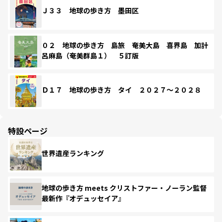
Ｊ３３ 地球の歩き方 墨田区
０２ 地球の歩き方 島旅 奄美大島 喜界島 加計
呂麻島（奄美群島１） ５訂版
Ｄ１７ 地球の歩き方 タイ ２０２７～２０２８
特設ページ
世界遺産ランキング
地球の歩き方 meets クリストファー・ノーラン監督
最新作『オデュッセイア』