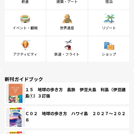
飲食
建築・アート
宿泊
イベント・観戦
世界遺産
リゾート
アクティビティ
鉄道・フライト
ショップ
新刊ガイドブック
１５ 地球の歩き方 島旅 伊豆大島 利島（伊豆諸
島①）３訂版
Ｃ０２ 地球の歩き方 ハワイ島 ２０２７～２０２
８