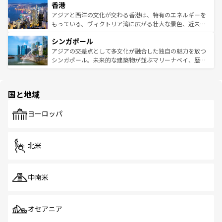
香港
とつ。フォーやバインミー、ベトナムコーヒーなどは、ぜ
の活気が交差している。北部ではチェンマイなどの山岳地
ひ現地で味わいたい。どの地域を訪れてもあたたかい人々
帯で自然と触れ合い、南部ではプーケットやクラビの美し
アジアと西洋の文化が交わる香港は、特有のエネルギーを
が旅行者を迎えてくれるので、きっと忘れられない旅にな
いビーチでリゾート気分を楽しむことができる。タイ料理
もっている。ヴィクトリア湾に広がる壮大な景色、近未来
るはずだ。 なお、新着のベトナム情報は
コンテンツ一覧
を
は世界的に有名で、屋台から高級レストランまで味覚を刺
的なアートスポット、そして歴史と現代が融合した町並
参照してほしい。
シンガポール
激する。気候は一年中温暖で、どの季節にも異なる楽しみ
み、どこを訪れても感動するはず。観光スポットが密集し
が待っている。親しみやすいタイの人々、仏教を中心とし
ており、効率よく見どころを回れるのも魅力。息をのむよ
アジアの交差点として多文化が融合した独自の魅力を放つ
た文化、そして多様な観光資源が、訪れる旅人を魅了し続
うな絶景から文化的な体験まで、香港を存分に楽しみ尽く
シンガポール。未来的な建築物が並ぶマリーナベイ、歴史
ける。 なお、新着のタイ情報は
コンテンツ一覧
を参照して
そう。 なお、新着の香港情報は
コンテンツ一覧
を参照して
と伝統を感じられるエスニックタウン、多数の緑豊かな公
ほしい。
ほしい。
園や自然保護区など、自然が調和した近代的な景観と文化
の多様性あふれるカラフルな町は、どこを歩いても新しい
国と地域
発見がある。さらに、治安のよさや充実した公共交通機関
も、旅行者にとっては魅力的なポイント。グルメも豊富
で、ホーカーズは地元の風情を楽しめる外せないスポット
ヨーロッパ
だ。訪れる人を飽きさせないシンガポールで、多様な魅力
を体感しよう。 なお、新着のシンガポール情報は
コンテン
ツ一覧
を参照してほしい。
北米
中南米
オセアニア