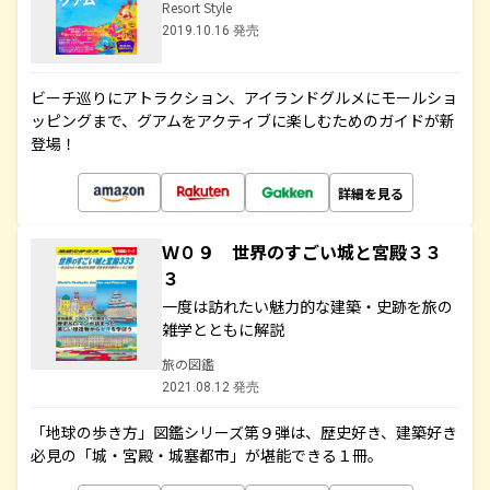
Resort Style
2019.10.16 発売
ビーチ巡りにアトラクション、アイランドグルメにモールショ
ッピングまで、グアムをアクティブに楽しむためのガイドが新
登場！
詳細を見る
Ｗ０９ 世界のすごい城と宮殿３３
３
一度は訪れたい魅力的な建築・史跡を旅の
雑学とともに解説
旅の図鑑
2021.08.12 発売
「地球の歩き方」図鑑シリーズ第９弾は、歴史好き、建築好き
必見の「城・宮殿・城塞都市」が堪能できる１冊。