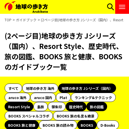
TOP
ガイドブック
(2ページ目)地球の歩き方 Jシリーズ（国内）、Resort 
(2ページ目)地球の歩き方 Jシリーズ
（国内）、Resort Style、歴史時代、
旅の図鑑、BOOKS 旅と健康、BOOKS
のガイドブック一覧
すべて
地球の歩き方 海外
地球の歩き方 Jシリーズ（国内）
aruco 海外
aruco 国内
Plat
ランキング&テクニック
Resort Style
島旅
御朱印
歴史時代
旅の図鑑
BOOKS スペシャルコラボ
BOOKS 旅の名言＆絶景
BOOKS 旅と健康
BOOKS 旅の読み物
BOOKS
D-Books