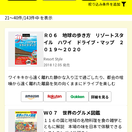
絞り込み条件を追加
21〜40件/143件中 を表示
Ｒ０６ 地球の歩き方 リゾートスタ
イル ハワイ ドライブ・マップ ２
０１９～２０２０
Resort Style
2018.12.05 発売
ワイキキから遠く離れた静かな入り江で過ごしたり、都会の喧
噪から遠く離れた離島を気の向くままにドライブを楽しむ
詳細を見る
Ｗ０７ 世界のグルメ図鑑
１１６の国と地域の名物料理を食の雑学と
ともに解説 本場の味を日本で体験できる