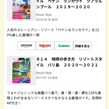
イル ペナン ランカウイ クアラル
ンプール ２０１９～２０２０
Resort Style
2018.09.26 発売
人気のマレーシアン・リゾート「ペナン＆ランカウイ」を12
0％楽しむ最強の一冊
詳細を見る
Ｒ１４ 地球の歩き方 リゾートスタ
イル バリ島 ２０２０～２０２１
Resort Style
2019.07.24 発売
フォトジェニックな楽園バリ島で、食・買・遊・癒を120％満
喫♪わがままなリゾートステイをかなえる最強ガイド。別冊M
AP付き！