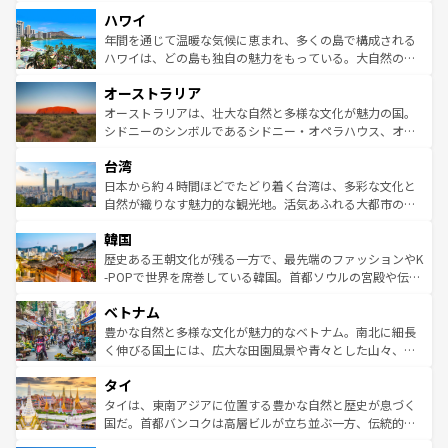
者向けの交通パス提供のサービスもあり、うまく活用すれ
場所ごとに異なる風景と体験が待っている。ニューヨーク
ハワイ
ば市内交通費無料で観光を楽しむこともできる。 なお、新
のような巨大都市は、観光、ショッピング、エンターテイ
着のスイス情報は
コンテンツ一覧
を参照してほしい。
ンメントが詰まった刺激的なスポットだ。一方、アメリカ
年間を通じて温暖な気候に恵まれ、多くの島で構成される
西部には大自然が広がり、グランドキャニオンやイエロー
ハワイは、どの島も独自の魅力をもっている。大自然の神
ストーン国立公園といった絶景が堪能できる。さらに、南
秘を感じたいなら、火山が生み出した壮大な景観を誇るハ
オーストラリア
部のニューオーリンズでは、音楽と美食が融合した独特の
ワイ島は見逃せない。また、定番の観光地といえばオアフ
文化が魅力。旅行者はアメリカの各地域で異なる魅力を楽
島だが、静かな自然を求めるならマウイ島やカウアイ島が
オーストラリアは、壮大な自然と多様な文化が魅力の国。
しみながら、その多様性と豊かな歴史を感じることができ
おすすめ。エメラルドグリーンに輝く海をはじめ、豊かな
シドニーのシンボルであるシドニー・オペラハウス、オー
るだろう。車でのロードトリップや列車の旅も、アメリカ
文化や歴史が息づいている。「アロハスピリット」と呼ば
ストラリア東海岸北部に広がる大サンゴ礁地帯グレートバ
ならではの贅沢な旅のスタイルだ。 なお、新着のアメリカ
台湾
れるおもてなしの心で訪れる人々を迎えてくれるハワイの
リアリーフや大陸中央部にそびえるウルル（エアーズロッ
情報は
コンテンツ一覧
を参照してほしい。
人々、おいしいローカルフードやハワイアンミュージッ
ク）、タスマニアの美しい原生林やケアンズの熱帯雨林な
日本から約４時間ほどでたどり着く台湾は、多彩な文化と
ク、伝統的なフラダンスなど、すべてがハワイの魅力を彩
ど、見どころがたくさん。また、カフェやワイン、オージ
自然が織りなす魅力的な観光地。活気あふれる大都市の台
っている。訪れるたびに新しい発見と感動が待っているハ
ービーフなどの食文化も豊かで、美味しいものであふれて
北やノスタルジックな町並みが人気な九份（ジォウフェ
ワイを、存分に味わってほしい。 なお、新着のハワイ情報
韓国
いる。アクティビティも充実しており、サーフィンやダイ
ン）、静ひつな山岳地帯である台湾東部など、都市の喧騒
は
コンテンツ一覧
を参照してほしい。
ビング、ハイキングなど、アウトドア好きにはたまらな
と山間の静けさが共存しており、訪れる人に新しい発見と
歴史ある王朝文化が残る一方で、最先端のファッションやK
い。オーストラリアの多彩な魅力を存分に味わいつくそ
驚きをもたらしてくれる。また、奥深い台湾の食文化も魅
-POPで世界を席巻している韓国。首都ソウルの宮殿や伝統
う。 なお、新着のオーストラリア情報は
コンテンツ一覧
を
力で、夜市などの屋台グルメから高級料理、ヘルシーで美
家屋が並ぶエリアでは韓国の歴史と文化に浸ることがで
参照してほしい。
ベトナム
容にもいいと評判のスイーツなど、バラエティ豊かな料理
き、地方に足を延ばせば四季折々の自然美を楽しむことが
が味わえる。 なお、新着の台湾情報は
コンテンツ一覧
を参
できる。そして、キムチや焼肉、絶品のストリートフード
豊かな自然と多様な文化が魅力的なベトナム。南北に細長
照してほしい。
まで、さまざまな韓国料理が待っている。夜には、韓国な
く伸びる国土には、広大な田園風景や青々とした山々、世
らではのナイトライフも堪能できる。あたたかいホスピタ
界遺産に登録された壮大な自然景観が点在し、都市部では
タイ
リティに包まれながら、韓国の多彩な魅力を心ゆくまで味
急速な発展と共に伝統が息づく。ハノイの古い町並みやホ
わってみてほしい。 なお、新着の韓国情報は
コンテンツ一
ーチミン市のフランス統治時代の建物も、独特の雰囲気を
タイは、東南アジアに位置する豊かな自然と歴史が息づく
覧
を参照してほしい。
醸し出している。また、バラエティの豊かさとおいしさで
国だ。首都バンコクは高層ビルが立ち並ぶ一方、伝統的な
世界中の食通を魅了してやまないベトナム料理も魅力のひ
寺院や市場がいたるところに点在し、古きよき文化と現代