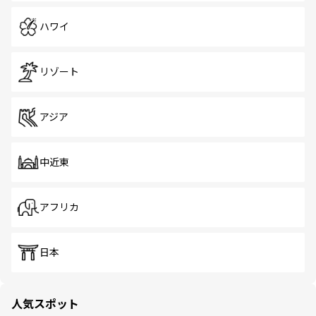
ハワイ
リゾート
アジア
中近東
アフリカ
日本
人気スポット